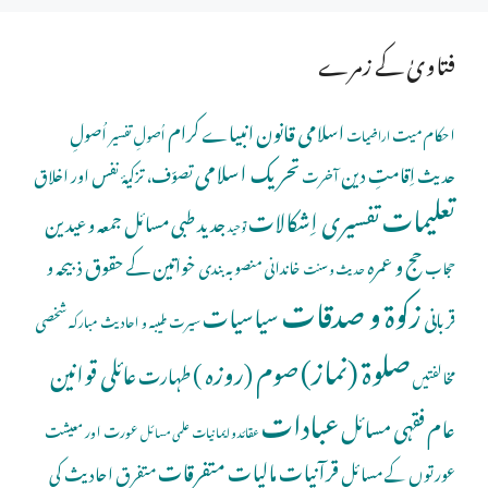
فتاویٰ کے زمرے
اسلامی قانون
انبیاے کرام
اُصولِ
احکام میت
اُصولِ تفسیر
اراضیات
تحریک اسلامی
اِقامتِ دین
حدیث
تصوّف، تزکیۂ نفس اور اخلاق
آخرت
تعلیمات
تفسیری اِشکالات
جدید طبی مسائل
جمعہ و عیدین
توحید
حج و عمرہ
خواتین کے حقوق
ذبیحہ و
خاندانی منصوبہ بندی
حجاب
حدیث و سنت
زکوۃ و صدقات
سیاسیات
قربانی
شخصی
سیرت طیبہ و احادیث مبارکہ
صلوة (نماز)
صوم (روزہ )
عائلی قوانین
طہارت
مخالفتیں
عبادات
عام فقہی مسائل
عورت اور معیشت
عقائد و ایمانیات
علمی مسائل
قرآنیات
مالیات
متفرقات
عورتوں کے مسائل
متفرق احادیث کی