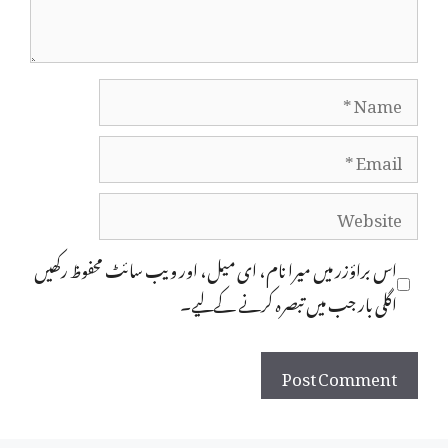
Name
Email
Website
اس براؤزر میں میرا نام، ای میل، اور ویب سائٹ محفوظ رکھیں
اگلی بار جب میں تبصرہ کرنے کےلیے۔