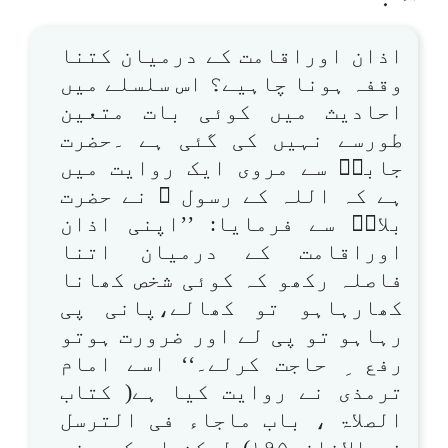
اذان اوراقامت کے درمیان کتنا
وقفہ ہونا چاہیے؟ اس سلسلے میں
احادیث میں کوئی بات متعین
طورسے نہیں کی گئی ہے ۔حضرت
جابرؓ سے مروی ایک روایت میں
ہے کہ اللہ کے رسول ﷺ نے حضرت
بلالؓ سے فرمایا: ’’اپنی اذان
اوراقامت کے درمیان اتنا
فاصلہ رکھو کہ کوئی شخص کھانا
کھارہاہو تو کھالے،پانی پی
رہاہو تو پی لے اور ضرورت ہوتو
رفع ِ حاجت کرلے۔‘‘ اسے امام
ترمذی نے روایت کیا ہے( کتاب
الصلاۃ ، باب ماجاء فی الترسل
فی الاذان،۱۹۵) لیکن اس کی سند