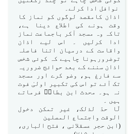
نوافل ادا کرلے۔
اذان کامقصد لوگوں کو نماز کا
وقت ہونے کی اطلاع دینا ہے،
تاکہ وہ مسجد آکر باجماعت نماز
ادا کرلیں ۔ اس لیے اذان
واقامت کے درمیان اتنا فاصلہ
توضرورہونا چاہیے کہ کوئی شخص
اذان سننے کے بعد حوائج ضروریہ
سے فارغ ہو، وضو کرے اور مسجد
تک آئے تو اس کی تکبیر اولیٰ فوت
نہ ہو۔ محدث ابن بطالؒ فرماتے
ہیں ۔
لَا حدّ لذلک، غیر تمکن دخول
الوقت واجتماع المصلین
(ابن حجر عسقلانی ، فتح الباری،
بیروت ،۱؍۷۱۵)