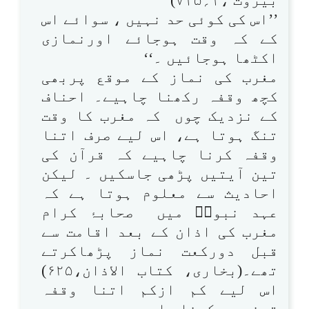
’’اس کی کوئی حد نہیں ، سوائے اس
کے کہ وقت ہوجائے اورنمازی
اکٹھا ہوجائیں ۔‘‘
مغرب کی نماز کے موقع پربھی
کچھ وقفہ رکھنا چاہیے۔ احناف
کے نزدیک چوں کہ مغرب کا وقت
تنگ ہوتا ہے، اس لیے صرف اتنا
وقفہ کرنا چاہیے کہ قرآن کی
تین آیتیں پڑھی جاسکیں ۔ لیکن
احادیث سے معلوم ہوتا ہے کہ
عہد نبویؐ میں صحابۂ کرام
مغرب کی اذان کے بعد اقامت سے
قبل دورکعت نماز پڑھاکرتے
تھے۔(بخاری، کتاب الاذان،۶۲۵)
اس لیے کم ازکم اتنا وقفہ
توضروررکھنا چاہیے۔