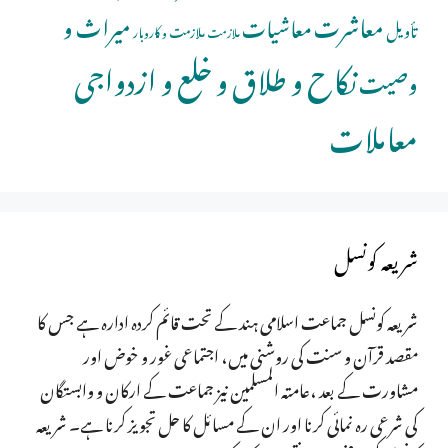
معاشرت
میراث و
معاشیات
تأویل
ملازمت و کاروبار
ملازمت
نکاح و طلاق و خلع و ازدواجی
وصیت
معاملات
شریعہ کونسل
شریعہ کونسل جماعت اسلامی ہند کے تحت قائم کردہ ادارہ ہے جس کا
مقصد قرآن و سنت کی روشنی میں، اجتماعی غور و خوض اور
مشاورت کے بعد ،عامتہ المسلمین نیز جماعت کے ارکان و وابستگان
کی شرعی رہ نمائی کرنا اور ان کے مسائل کا حل تجویز کرنا ہے۔ شریعہ