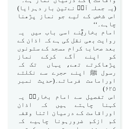
(یہ جملہ آپؐ نےتین بار دہرایا)
اس شخص کے لیے جو نماز پڑھنا
چاہے۔‘‘
امام بخاریؒنے اسی باب میں یہ
روایت بھی نقل کی ہے کہ اذان کے
بعد صحابۂ کرام مسجد کے ستونوں
کو اپنے آگے کرکے نماز
پڑھاکرتے تھے، یہاں تک کہ
رسول ﷺ اپنے حجرے سے نکلتے
اورامامت فرماتے۔(حدیث نمبر
۶۲۵)
اس تفصیل سے امام بخاریؒ یہ
کہنا چاہتے ہیں کہ اذان
اوراقامت کے درمیان اتنا وقفہ
کم ازکم ضرورہونا چاہیے کہ
کوئی شخص چاہے تو چند رکعتیں