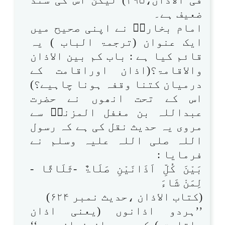
ضعیف ہے۔
امام بخاریؒ نے اپنی صحیح میں
ایک عنوان (ترجمۃ الباب ) یہ
قائم کیا ہے : باب کم بین الاذان
والاقامۃ؟(اذان اوراقامت کے
درمیان کتنا وقفہ ہونا چاہیے؟)
اس کے تحت انھوں نے حضرت
عبداللہ بن مغفل المزنیؓ سے
مروی یہ حدیث نقل کی ہے کہ رسول
اللہ صلی اللہ علیہ وسلم نے
فرمایا :
بَیْنَ کُلِّ اَذَانَیْنِ صَلَاۃٌ -ثَلَاثًا -
لِمَنْ شَاءَ
(کتاب الاذان ،حدیث نمبر ۶۲۴)
’’ہردو اذانوں (یعنی اذان
واقامت ) کے درمیان نماز ہے۔‘‘