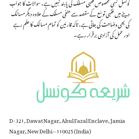
کونسل کسی مخصوص فقہی مسلک کی پابند نہیں ہے، سوالات کا جواب
دینے میں فقہی توسّع کے مقصد سے حنفی مسلک کے علاوہ دیگر مسالک
کی بھی وضاحت کی جاتی ہے، تاکہ قارئین کو تمام مسالک کا علم رہے
اور عمل کی آزادی برقرار رہے۔
D-321, Dawat Nagar, Abul Fazal Enclave, Jamia
Nagar, New Delhi – 110025 (India)