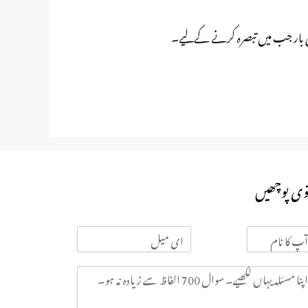
ی بار جب میں تبصرہ کرنے کےلیے۔
وی پوچھیں