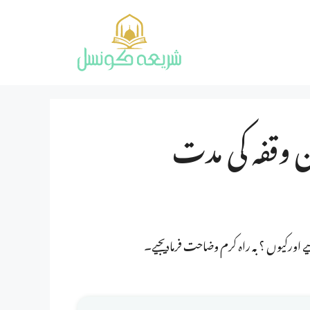
وقفہ کی مدت
ے اورکیوں ؟ بہ راہ کرم وضاحت فرمادیجیے۔