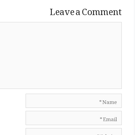
Leave a Comment
Comment
Name
Email
Website