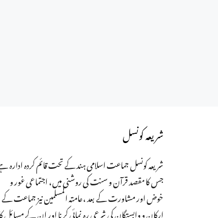
شریعہ کونسل
شریعہ کونسل جماعت اسلامی ہند کے تحت قائم کردہ ادارہ ہے
جس کا مقصد قرآن و سنت کی روشنی میں، اجتماعی غور و
خوض اور مشاورت کے بعد ،عامتہ المسلمین نیز جماعت کے
ارکان و وابستگان کی شرعی رہ نمائی کرنا اور ان کے مسائل کا