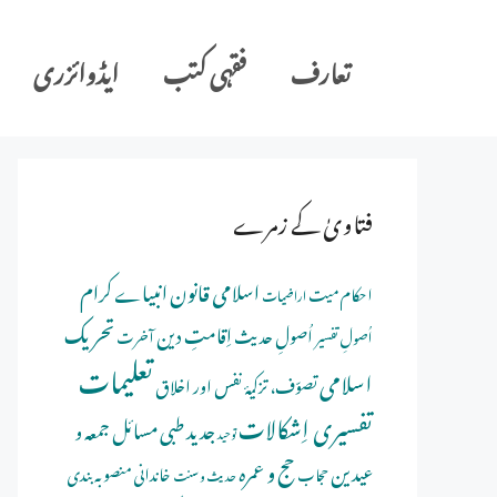
Ski
t
تعارف
فقہی کتب
ایڈوائزری
conten
فتاویٰ کے زمرے
اسلامی قانون
انبیاے کرام
احکام میت
اراضیات
تحریک
اِقامتِ دین
اُصولِ حدیث
اُصولِ تفسیر
آخرت
تعلیمات
اسلامی
تصوّف، تزکیۂ نفس اور اخلاق
تفسیری اِشکالات
جدید طبی مسائل
جمعہ و
توحید
حج و عمرہ
عیدین
خاندانی منصوبہ بندی
حجاب
حدیث و سنت