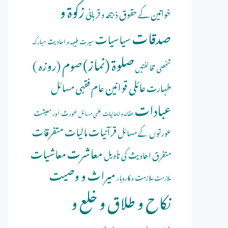
زکوۃ و
خواتین کے حقوق
ذبیحہ و قربانی
صدقات
سیاسیات
سیرت طیبہ و احادیث مبارکہ
صلوة (نماز)
صوم (روزہ )
شخصی مخالفتیں
عائلی قوانین
عام فقہی مسائل
طہارت
عبادات
عورت اور معیشت
عقائد و ایمانیات
علمی مسائل
قرآنیات
مالیات
متفرقات
عورتوں کے مسائل
معاشرت
معاشیات
متفرق احادیث کی تأویل
میراث و وصیت
ملازمت و کاروبار
ملازمت
نکاح و طلاق و خلع و