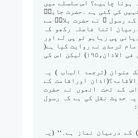
 ہونا چاہیے؟ اس سلسلے میں
ہیں کی گئی ہے ۔حضرت جابرؓ
ے رسول ﷺ نے حضرت بلالؓ سے
درمیان اتنا فاصلہ رکھو کہ
انی پی رہاہو تو پی لے اور
مام ترمذی نے روایت کیا ہے(
کتاب الصلاۃ ، باب ماجاء فی الترسل فی الاذان،۱۹۵) لیکن اس کی
 عنوان (ترجمۃ الباب ) یہ
الاقامۃ؟(اذان اوراقامت کے
اس کے تحت انھوں نے حضرت
یہ حدیث نقل کی ہے کہ رسول
 کے درمیان نماز ہے۔‘‘ (یہ