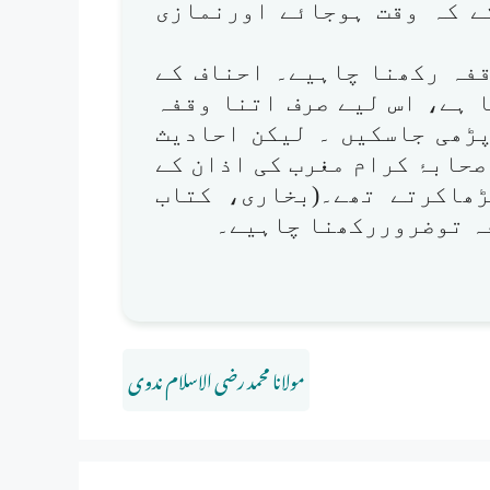
کے کہ وقت ہوجائے اورنمازی
قفہ رکھنا چاہیے۔ احناف کے
 ہے، اس لیے صرف اتنا وقفہ
پڑھی جاسکیں ۔ لیکن احادیث
حابۂ کرام مغرب کی اذان کے
ھاکرتے تھے۔(بخاری، کتاب
مولانا محمد رضی الاسلام ندوی