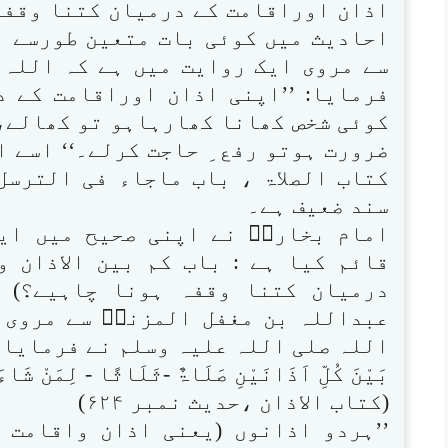
اذان اوراقامت کے درمیان کتنا وقفہ
احادیث میں کوئی بات متعین طورسے ن
سے مروی ایک روایت میں ہے کہ اللہ ک
فرمایا: ’’اپنی اذان اوراقامت کے 
کوئی شخص کھانا کھارہاہو تو کھالے،پ
ضرورت ہوتو رفع ِ حاجت کرلے۔‘‘ اسے ا
سند ضعیف ہے۔
امام بخاریؒ نے اپنی صحیح میں ایک
قائم کیا ہے : باب کم بین الاذان و
درمیان کتنا وقفہ ہونا چاہیے؟) 
عبداللہ بن مغفل المزنیؓ سے مروی 
اللہ صلی اللہ علیہ وسلم نے فرمایا :
بَیْنَ کُلِّ اَذَانَیْنِ صَلَاۃٌ -ثَلَاثًا - لِمَنْ شَاءَ
(کتاب الاذان ،حدیث نمبر ۶۲۴)
’’ہردو اذانوں (یعنی اذان واقامت )