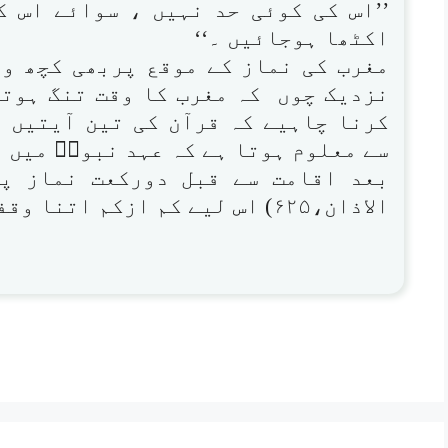
’’اس کی کوئی حد نہیں ، سوائے اس 
اکٹھا ہوجائیں ۔‘‘
مغرب کی نماز کے موقع پربھی کچھ و
نزدیک چوں کہ مغرب کا وقت تنگ ہوتا
کرنا چاہیے کہ قرآن کی تین آیتیں 
سے معلوم ہوتا ہے کہ عہد نبویؐ میں ص
بعد اقامت سے قبل دورکعت نماز پڑ
الاذان،۶۲۵) اس لیے کم ازکم اتنا وقفہ توضروررکھنا چاہیے۔