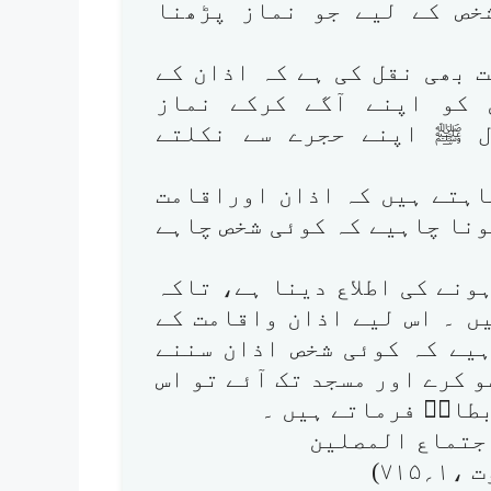
شخص کے لیے جو نماز پڑھنا
 بھی نقل کی ہے کہ اذان کے
 کو اپنے آگے کرکے نماز
ل ﷺ اپنے حجرے سے نکلتے
اہتے ہیں کہ اذان اوراقامت
نا چاہیے کہ کوئی شخص چاہے
ونے کی اطلاع دینا ہے، تاکہ
ں ۔ اس لیے اذان واقامت کے
یے کہ کوئی شخص اذان سننے
 کرے اور مسجد تک آئے تو اس
بطالؒ فرماتے ہیں ۔
اجتماع المصلین
۷۱)