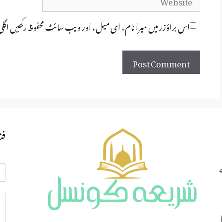
اس براؤزر میں میرا نام، ای میل، اور ویب سائٹ محفوظ رکھیں اگل
فت