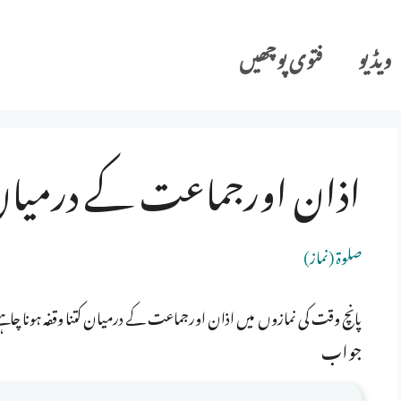
ویڈیو
فتوی پوچھیں
اذان اورجماعت کے درمیان 
صلوة (نماز)
پانچ وقت کی نمازوں میں اذان اورجماعت کے درمیان کتنا وقفہ ہونا چاہی
جواب