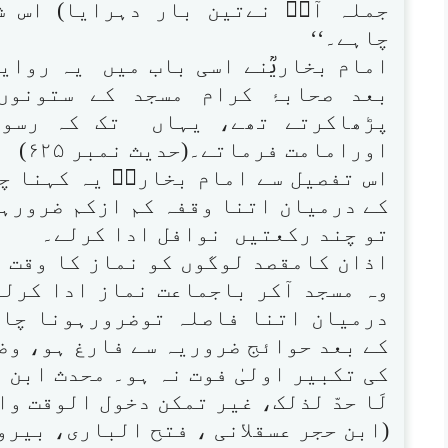
جملہ آپؐ نےتین بار دہرایا) اس 
چاہے۔‘‘
امام بخاریؒنے اسی باب میں یہ روایت
بعد صحابۂ کرام مسجد کے ستونوں
پڑھاکرتے تھے، یہاں تک کہ رسو
اورامامت فرماتے۔(حدیث نمبر ۶۲۵)
اس تفصیل سے امام بخاریؒ یہ کہنا چ
کے درمیان اتنا وقفہ کم ازکم ضرورہو
تو چند رکعتیں نوافل ادا کرلے۔
اذان کامقصد لوگوں کو نماز کا وقت ہ
وہ مسجد آکر باجماعت نماز ادا کرلی
درمیان اتنا فاصلہ توضرورہونا چاہ
کے بعد حوائج ضروریہ سے فارغ ہو، وضو
کی تکبیر اولیٰ فوت نہ ہو۔ محدث ابن 
لَا حدّ لذلک، غیر تمکن دخول الوقت و
(ابن حجر عسقلانی ، فتح الباری، بیروت ،۱؍۵