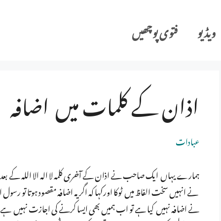
ویڈیو
فتوی پوچھیں
اذان کے کلمات میں اضافہ
عبادات
ہمارے یہاں ایک صاحب نے اذان کے آخری کلمہ لا الہ الا اللہ کے بعد مائ
نے انہیں سخت الفاظ میں ٹوکا اورکہا کہ اگر یہ اضافہ مقصود ہوتا تو رسول ا
نے اضافہ نہیں کیا ہے تو اب ہمیں بھی ایسا کرنے کی اجازت نہیں ہے