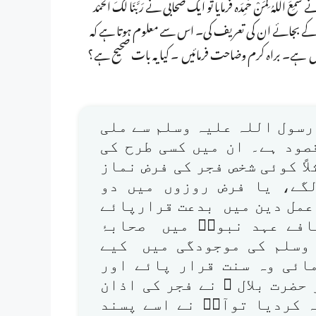
 لِمَنْ حَمِدَہ فرمایا تو ایک صحابی نے رَبَّنَا لَکَ الْحَمْد
 نکیر کرنے کے بجائے ان کی تعریف کی۔ اس سے معلوم ہوتا ہے کہ
ہیں ہے۔ براہ کرم وضاحت فرمائیں ۔ کیا یہ بات صحیح ہے؟
رسول اللہ علیہ وسلم سے ملی
صود ہے۔ ان میں کسی طرح کی
اً کوئی شخص فجر کی فرض نماز
گے، یا فرض روزوں میں دو
عمل دین میں بدعت قرارپائے
افے عہد نبویؐ میں صحابۂ
 وسلم کی موجودگی میں کیے
مائی وہ سنت قرار پائے اور
 حضرت بلال ؓ نے فجر کی اذان
 اضافہ کردیا توآپؐ نے اسے پسند