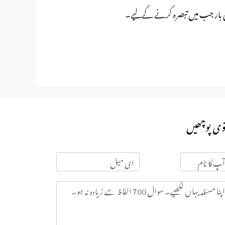
ی بار جب میں تبصرہ کرنے کےلیے۔
وی پوچھیں