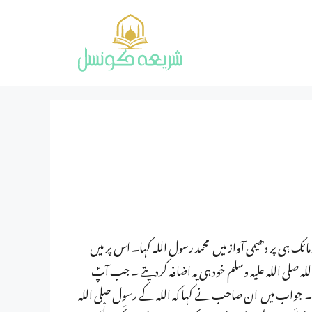
ک ہی پر دھیمی آواز میں محمد رسول اللہ کہا۔ اس پر میں
للہ صلی اللہ علیہ وسلم خود ہی یہ اضافہ کردیتے ۔ جب آپؐ
۔ جواب میں ان صاحب نے کہا کہ اللہ کے رسول صلی اللہ