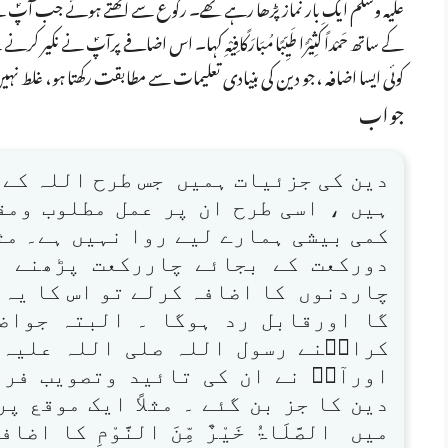
علیہ وسلم ایک بار نماز پڑھا رہے تھے۔ رکوع سے اٹھتے ہوئے جب آپؐ نے سَمِعَ اللہُ
کے ساتھ حَمْداً کَثِیْرًا طَیِّبًا مُبَارَکًافِیْہِ کہا۔ اس اضافے پرآپؐ نے
کوئی ایسا اضافہ ،جو دین کی بنیادی تعلیمات سے مطابقت رکھتا ہو، غلط ن
جواب
دین کی جزئیات ہمیں جس طرح اللہ کے 
ہیں ، اسی طرح ان پر عمل مطلوب ومق
کمی بیشی ہمارے لیے روا نہیں ہے۔ مثل
دورکعت کے بجائے چاررکعت پڑھنے ل
چاردنوں کا اضافہ کرلے تو اس کا یہ 
گا اورقابل رد ہوگا ۔ البتہ جواض
کرامؓنے رسول اللہ صلی اللہ علیہ
اورآپؐ نے ان کی تائید وتصویب فر
دین کا جز بن گئے ۔ مثلاً ایک موقع پر
میں الصَّلَاۃُ خَیْرٌ مِّنَ النَّوْمِ کا