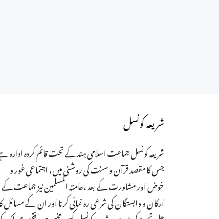
شریعہ کونسل
شریعہ کونسل جماعت اسلامی ہند کے تحت قائم کردہ ادارہ ہے
جس کا مقصد قرآن و سنت کی روشنی میں، اجتماعی غور و
خوض اور مشاورت کے بعد ،عامتہ المسلمین نیز جماعت کے
ارکان و وابستگان کی شرعی رہ نمائی کرنا اور ان کے مسائل کا
حل تجویز کرنا ہے۔ شریعہ کونسل کسی مخصوص فقہی مسلک ک