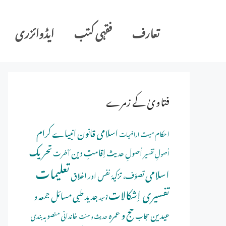
Ski
t
تعارف
فقہی کتب
ایڈوائزری
conten
فتاویٰ کے زمرے
اسلامی قانون
انبیاے کرام
احکام میت
اراضیات
تحریک
اِقامتِ دین
اُصولِ حدیث
اُصولِ تفسیر
آخرت
تعلیمات
اسلامی
تصوّف، تزکیۂ نفس اور اخلاق
تفسیری اِشکالات
جدید طبی مسائل
جمعہ و
توحید
حج و عمرہ
عیدین
خاندانی منصوبہ بندی
حجاب
حدیث و سنت