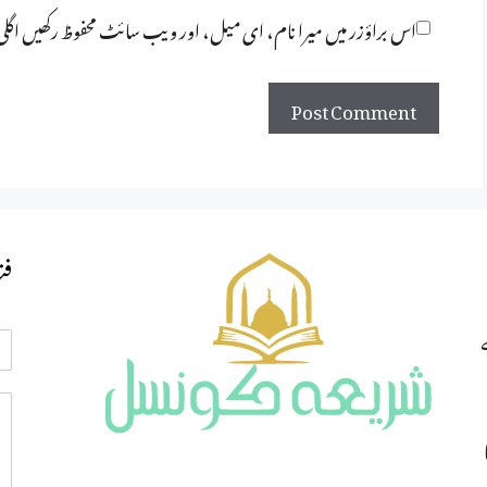
اس براؤزر میں میرا نام، ای میل، اور ویب سائٹ محفوظ رکھیں اگل
فت
ی