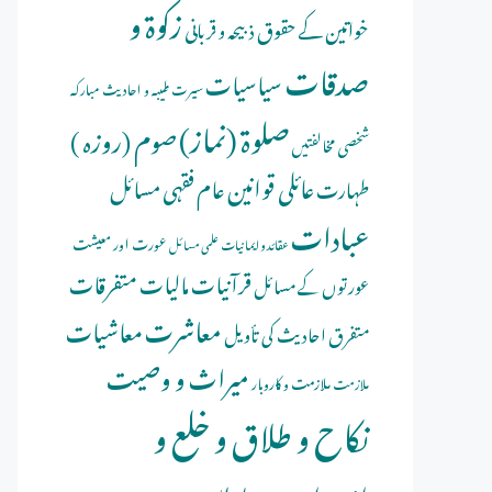
زکوۃ و
خواتین کے حقوق
ذبیحہ و قربانی
صدقات
سیاسیات
سیرت طیبہ و احادیث مبارکہ
صلوة (نماز)
صوم (روزہ )
شخصی مخالفتیں
عائلی قوانین
عام فقہی مسائل
طہارت
عبادات
عورت اور معیشت
عقائد و ایمانیات
علمی مسائل
قرآنیات
مالیات
متفرقات
عورتوں کے مسائل
معاشرت
معاشیات
متفرق احادیث کی تأویل
میراث و وصیت
ملازمت و کاروبار
ملازمت
نکاح و طلاق و خلع و