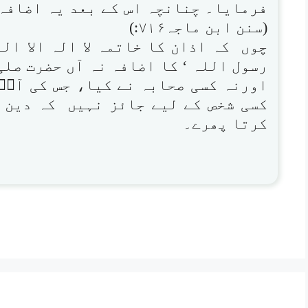
فرمایا۔ چنانچہ اس کے بعد یہ اضافہ
(سنن ابن ماجہ۷۱۶:)
چوں کہ اذان کا خاتمہ لا الہ الا الل
رسول اللہ ‘ کا اضافہ نہ آں حضرت صل
اورنہ کسی صحابہ نے کیا، جس کی آپؐ
کسی شخص کے لیے جائز نہیں کہ دین 
کرتا پھرے۔