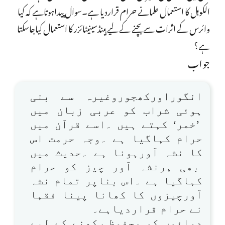
الکوہل کا استعمال علمانے حرام قراردیا ہے۔سوال پیداہوتاہے کہ کیا
وائرس کے اثرات سے بچنے کے لیے ہینڈسینیٹائزر کا استعمال کیاجاسکتا
ہے؟
جواب
انگوراورکھجوروغیرہ سے بنی
ہوئی شراب کو عربی زبان میں
’خمر‘ کہتے ہیں ۔اسے قرآن میں
حرام کہاگیا ہے ۔وجہ حرمت اس
کا نشہ آورہونا ہے ۔حدیث میں
بھی ہرنشہ آور چیز کو حرام
کہاگیا ہے ۔اس بناپر تمام نشہ
آورچیزوں کا کھانا پینا فقہا
نے حرام قراردیاہے۔
دوائوں کو محفوظ رکھنے کے لیے