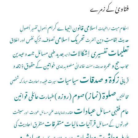
فتاویٰ کے زمرے
اسلامی قانون
انبیاے کرام
اُصولِ
احکام میت
اُصولِ تفسیر
اراضیات
تحریک اسلامی
اِقامتِ دین
حدیث
تصوّف، تزکیۂ نفس اور اخلاق
آخرت
تعلیمات
تفسیری اِشکالات
جدید طبی مسائل
جمعہ و عیدین
توحید
حج و عمرہ
خواتین کے حقوق
ذبیحہ و
خاندانی منصوبہ بندی
حجاب
حدیث و سنت
زکوۃ و صدقات
سیاسیات
قربانی
شخصی
سیرت طیبہ و احادیث مبارکہ
صلوة (نماز)
صوم (روزہ )
عائلی قوانین
طہارت
مخالفتیں
عبادات
عام فقہی مسائل
عورت اور معیشت
عقائد و ایمانیات
علمی مسائل
قرآنیات
مالیات
متفرقات
عورتوں کے مسائل
متفرق احادیث کی
معاشرت
میراث و
معاشیات
تأویل
ملازمت و کاروبار
ملازمت