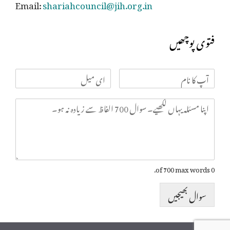
Email:
shariahcouncil@jih.org.in
فتوی پوچھیں
0 of 700 max words.
سوال بھیجیں