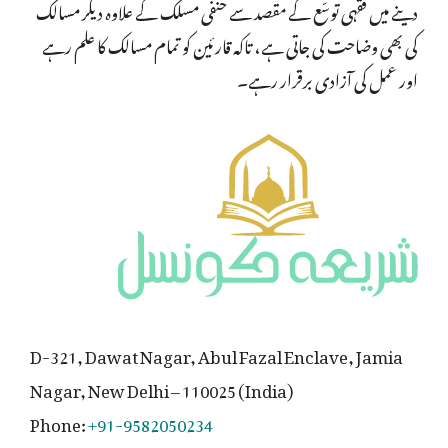
دینے میں فقہی توسّع کے مقصد سے حنفی مسلک کے علاوہ دیگر مسالک
کی بھی وضاحت کی جاتی ہے، تاکہ قارئین کو تمام مسالک کا علم رہے
اور عمل کی آزادی برقرار رہے۔
D-321, Dawat Nagar, Abul Fazal Enclave, Jamia
Nagar, New Delhi – 110025 (India)
Phone:
+91-9582050234