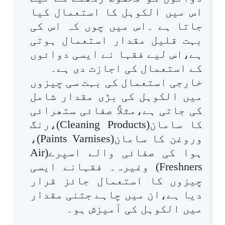
اس میں الکوہل کا استعمال کیا
جاتا ہے ۔اس میں چوں کہ اس کی
بہت قلیل مقدار استعمال ہوتی
ہے،اس لیے فقہا نے ایسی دوائوں
کے استعمال کی اجازت دی ہے۔
خارجی استعمال کی بہت سی چیزوں
میں الکوہل کی بڑی مقدار شامل
کی جاتی ہے،مثلاً صفائی ستھرائی
کا سامان(Cleaning Products)،رنگ
وروغن کا سامان(Paints Varnises)،
ہوا کی صفائی والے اسپرے(Air
Freshners) وغیرہ۔ فقہانے ایسی
چیزوں کا استعمال جائز قرار
دیا ہے،ان میں چاہے جتنی مقدار
میں الکوہل کی آمیزش ہو۔