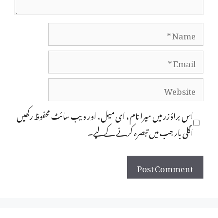
Name
Email
Website
اس براؤزر میں میرا نام، ای میل، اور ویب سائٹ محفوظ رکھیں
اگلی بار جب میں تبصرہ کرنے کےلیے۔