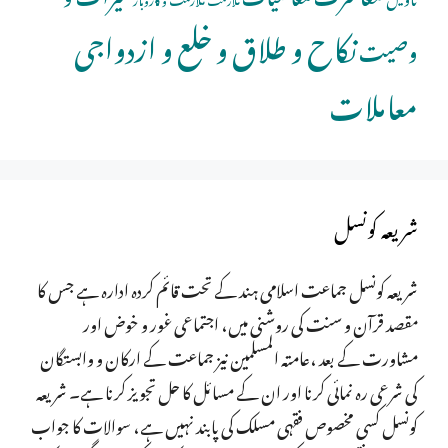
نکاح و طلاق و خلع و ازدواجی
وصیت
معاملات
شریعہ کونسل
شریعہ کونسل جماعت اسلامی ہند کے تحت قائم کردہ ادارہ ہے جس کا
مقصد قرآن و سنت کی روشنی میں، اجتماعی غور و خوض اور
مشاورت کے بعد ،عامتہ المسلمین نیز جماعت کے ارکان و وابستگان
کی شرعی رہ نمائی کرنا اور ان کے مسائل کا حل تجویز کرنا ہے۔ شریعہ
کونسل کسی مخصوص فقہی مسلک کی پابند نہیں ہے، سوالات کا جواب