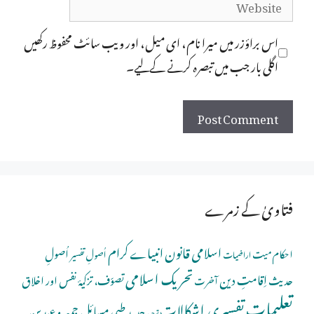
Website
اس براؤزر میں میرا نام، ای میل، اور ویب سائٹ محفوظ رکھیں
اگلی بار جب میں تبصرہ کرنے کےلیے۔
فتاویٰ کے زمرے
اسلامی قانون
انبیاے کرام
اُصولِ
احکام میت
اُصولِ تفسیر
اراضیات
تحریک اسلامی
اِقامتِ دین
حدیث
تصوّف، تزکیۂ نفس اور اخلاق
آخرت
تعلیمات
تفسیری اِشکالات
جدید طبی مسائل
جمعہ و عیدین
توحید