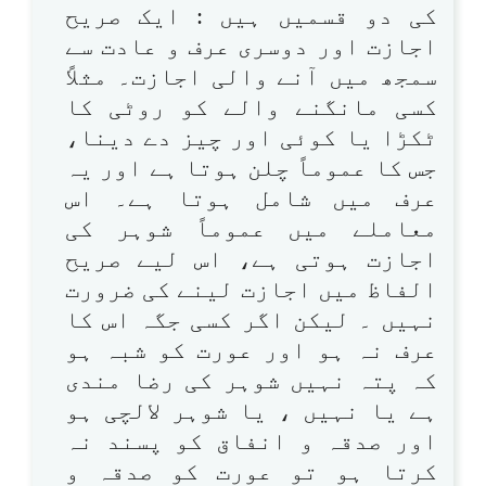
کی دو قسمیں ہیں : ایک صریح
اجازت اور دوسری عرف و عادت سے
سمجھ میں آنے والی اجازت۔ مثلاً
کسی مانگنے والے کو روٹی کا
ٹکڑا یا کوئی اور چیز دے دینا،
جس کا عموماً چلن ہوتا ہے اور یہ
عرف میں شامل ہوتا ہے۔ اس
معاملے میں عموماً شوہر کی
اجازت ہوتی ہے، اس لیے صریح
الفاظ میں اجازت لینے کی ضرورت
نہیں ۔ لیکن اگر کسی جگہ اس کا
عرف نہ ہو اور عورت کو شبہ ہو
کہ پتہ نہیں شوہر کی رضا مندی
ہے یا نہیں ، یا شوہر لالچی ہو
اور صدقہ و انفاق کو پسند نہ
کرتا ہو تو عورت کو صدقہ و