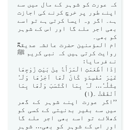
کہ عورت کو شوہر کے مال میں سے
اپنے طور پر خرچ کرنے کی اجازت
ہے۔ اگر وہ ایسا کرتی ہے تو اسے
بھی اجر ملے گا اور اس کے شوہر
کو بھی۔
ام المؤمنین حضرت عائشہ صدیقہؓ
روایت کرتی ہیں کہ نبی کریم ﷺ
نے فرمایا:
اِذَا اَطْعَمَتِ الْمَرَأَۃُ مِنْ بَیْتِ زَوْجِھَا
غَیْرَ مُفْسِدَۃٍ کَانَ لَھَا اَجْرُھَا وَلَہٗ
مِثْلُہٗ… لَہٗ بِمَا اکْتَسَبَ وَلَھَا بِمَا
اَنْفَقْتُ ۔(۱)
’’اگر عورت اپنے شوہر کے گھر
میں سے بغیر بدنیتی کے کسی کو
کھلائے تو اسے بھی اجر ملے گا
اور اس کے شوہر کو بھی… شوہر