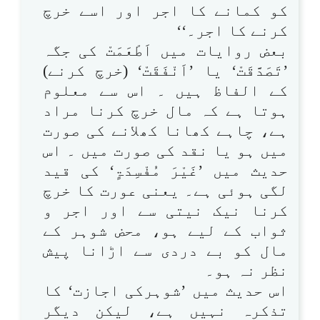
کو کمانے کا اجر اور اسے خرچ
کرنے کا اجر۔‘‘
بعض روایات میں اَطْعَمَتْ کی جگہ
’تَصَدَّقَتْ‘ یا ’اَنْفَقَتْ‘ (خرچ کرنے)
کے الفاظ ہیں ۔ اس سے معلوم
ہوتا ہے کہ مال خرچ کرنا مراد
ہے، چاہے کھانا کھلانے کی صورت
میں ہو یا نقد کی صورت میں ۔ اس
حدیث میں ’غَیْرَ مُفْسِدَۃٍ‘ کی قید
لگی ہوئی ہے۔ یعنی عورت کا خرچ
کرنا نیک نیتی سے اور اجر و
ثواب کے لیے ہو، محض شوہر کے
مال کو بے دردی سے اڑانا پیش
نظر نہ ہو۔
اس حدیث میں ’شوہرکی اجازت‘ کا
تذکرہ نہیں ہے، لیکن دیگر