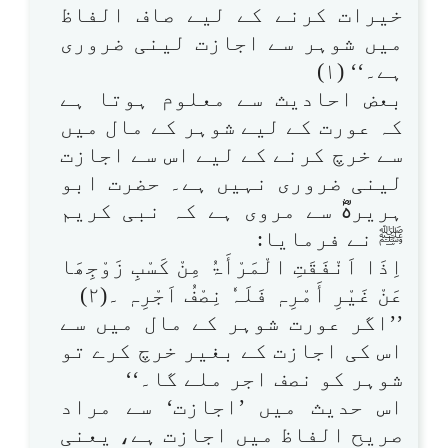
خیرات کرنے کے لیے صاف الفاظ
میں شوہر سے اجازت لینی ضروری
ہے۔‘‘ (۱)
بعض احادیث سے معلوم ہوتا ہے
کہ عورت کے لیے شوہر کے مال میں
سے خرچ کرنے کے لیے اس سے اجازت
لینی ضروری نہیں ہے۔ حضرت ابو
ہریرہؓ سے مروی ہے کہ نبی کریم
ﷺ نے فرمایا:
اِذَا اَنْفَقَتِ الْمَرْأَۃُ مِنْ کَسْبِ زَوْجِھَا
عَنْ غَیْرِ أَمْرِہٖ فَلَہٗ نِصْفُ اَجْرِہٖ ۔(۲)
’’اگر عورت شوہر کے مال میں سے
اس کی اجازت کے بغیر خرچ کرے تو
شوہر کو نصف اجر ملے گا۔‘‘
اس حدیث میں ’اجازت‘ سے مراد
صریح الفاظ میں اجازت ہے، یعنی