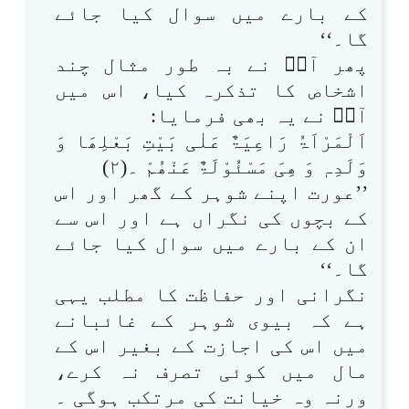
کے بارے میں سوال کیا جائے
گا۔‘‘
پھر آپؐ نے بہ طور مثال چند
اشخاص کا تذکرہ کیا، اس میں
آپؐ نے یہ بھی فرمایا:
اَلْمَرْاَۃُ رَاعِیَۃٌ عَلٰی بَیْتِ بَعْلِھَا وَ
وَلَدِہٖ وَ ھِیَ مَسْئُوْلَۃٌ عَنْھُمْ ۔(۲)
’’عورت اپنے شوہر کے گھر اور اس
کے بچوں کی نگراں ہے اور اس سے
ان کے بارے میں سوال کیا جائے
گا۔‘‘
نگرانی اور حفاظت کا مطلب یہی
ہے کہ بیوی شوہر کے غائبانے
میں اس کی اجازت کے بغیر اس کے
مال میں کوئی تصرف نہ کرے،
ورنہ وہ خیانت کی مرتکب ہوگی ۔