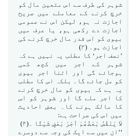
شوہر کی طرف سے اس متعین مال کو
خرچ کرنے کے معاملے میں صریح
اجازت نہ ہو، لیکن اس نے عمومی
اجازت دے رکھی ہو، یا عرف میں
بیوی کو اس قدر مال خرچ کرنے کی
اجازت ہو۔ (۳)
’نصف اجر‘ کا مطلب یہ نہیں ہے کہ
شوہر کے اجر میں کچھ کمی
ہوجائے گی اور اتنا اجر بیوی
کو مل جائے گا۔ بلکہ اس کا مطلب
یہ ہے کہ بیوی کو مال خرچ کرنے
کا اجر ملے گا اور شوہر کو اس
کا مالک ہونے کا۔ بعض احادیث
میں اس کی صراحت ہے:
لاَ یَنْقُصُ بَعْضُھُمْ اَجْرَ بَعْضٍ شَیْئًا ۔(۴)
’’ان میں سے ایک کی وجہ سے دوسرے