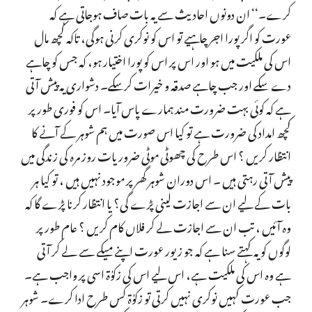
کرے۔‘‘ ان دونوں احادیث سے یہ بات صاف ہوجاتی ہے کہ
عورت کو اگر پورا اجر چاہیے تو اس کو نوکری کرنی ہوگی، تاکہ کچھ مال
اس کی ملکیت میں ہو اور اس پر اس کو پورا اختیار ہو، کہ جس کو چاہے
دے سکے اور جب چاہے صدقہ و خیرات کرسکے۔ دشواری یہ پیش آتی
ہے کہ کوئی بہت ضرورت مند ہمارے پاس آیا۔ اس کو فوری طور پر
کچھ امداد کی ضرورت ہے تو کیا اس صورت میں ہم شوہر کے آنے کا
انتظار کریں ؟ اس طرح کی چھوٹی موٹی ضروریات روز مرہ کی زندگی میں
پیش آتی رہتی ہیں ۔ اس دوران شوہر گھر پر موجود نہیں ہیں ، تو کیا ہر
بات کے لیے ان سے اجازت لینی پڑے گی؟ یا انتظار کرنا پڑے گا کہ
وہ آئیں ، تب ان سے اجازت لے کر فلاں کام کریں ؟ عام طور پر
لوگوں کو یہ کہتے سنا ہے کہ جو زیور عورت اپنے میکے سے لے کر آتی
ہے وہ اس کی ملکیت ہے، اس لیے اس کی زکوٰۃ اسی پر واجب ہے۔
جب عورت کہیں نوکری نہیں کرتی تو زکوٰۃ کس طرح ادا کرے۔ شوہر