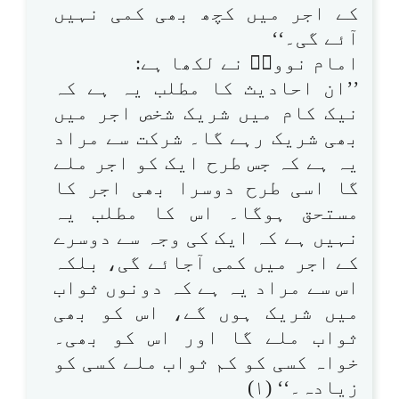
کے اجر میں کچھ بھی کمی نہیں
آئے گی۔‘‘
امام نوویؒ نے لکھا ہے:
’’ان احادیث کا مطلب یہ ہے کہ
نیک کام میں شریک شخص اجر میں
بھی شریک رہے گا۔ شرکت سے مراد
یہ ہے کہ جس طرح ایک کو اجر ملے
گا اسی طرح دوسرا بھی اجر کا
مستحق ہوگا۔ اس کا مطلب یہ
نہیں ہے کہ ایک کی وجہ سے دوسرے
کے اجر میں کمی آجائے گی، بلکہ
اس سے مراد یہ ہے کہ دونوں ثواب
میں شریک ہوں گے، اس کو بھی
ثواب ملے گا اور اس کو بھی۔
خواہ کسی کو کم ثواب ملے کسی کو
زیادہ۔‘‘ (۱)