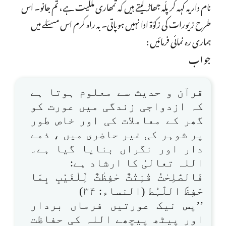
نام دار یہ کہہ کر پلّہ جھاڑ لیتے ہیں کہ تمھاری ملکیت ہے، تم جانو۔ اس
طرح زیورات کی زکوٰۃ ادا نہیں ہوپاتی۔ بہ راہ کرم اس مسئلے میں
ہماری رہ نمائی فرمائیں :
جواب
قرآن و حدیث سے معلوم ہوتا ہے
کہ ازدواجی زندگی میں عورت کو
گھر کے معاملات کی اور خاص طور
پر شوہر کی غیر حاضری میں ، ذمے
دار اور نگراں بنایا گیا ہے۔
اللہ تعالیٰ کا ارشاد ہے:
فَالصّٰلِحٰتُ قٰنِتٰتٌ حٰفِظٰتٌ لِّلْغَیْْبِ بِمَا
حَفِظَ اللّٰہُط (النساء: ۳۴)
’’پس نیک عورتیں فرماں بردار
اور پیٹھ پیچھے اللہ کی حفاظت