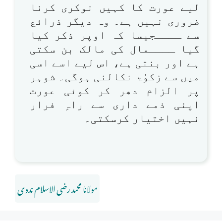
لیے عورت کا کہیں نوکری کرنا
ضروری نہیں ہے۔ وہ دیگر ذرائع
سے ــــجیسا کہ اوپر ذکر کیا
گیا ــــمال کی مالک بن سکتی
ہے اور بنتی ہے، اس لیے اسے اسی
میں سے زکوٰۃ نکالنی ہوگی۔ شوہر
پر الزام دھر کر کوئی عورت
اپنی ذمے داری سے راہِ فرار
نہیں اختیار کرسکتی۔
مولانا محمد رضی الاسلام ندوی