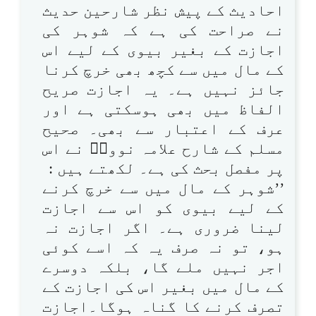
احادیث کے پیش نظر شارحین حدیث
نے صراحت کی ہے کہ شوہر کی
اجازت کے بغیر بیوی کے لیے اس
کے مال میں سے کچھ بھی خرچ کرنا
جائز نہیں ہے۔ یہ اجازت صریح
الفاظ میں بھی ہوسکتی ہے اور
عرف کے اعتبار سے بھی۔ صحیح
مسلم کے شارح علامہ نوویؒ نے اس
پر مفصل بحث کی ہے۔ لکھتے ہیں :
’’شوہر کے مال میں سے خرچ کرنے
کے لیے بیوی کو اس سے اجازت
لینا ضروری ہے۔ اگر اجازت نہ
ہو، تو نہ صرف یہ کہ اسے کوئی
اجر نہیں ملے گا، بلکہ دوسرے
کے مال میں بغیر اس کی اجازت کے
تصرف کرنے کا گناہ ہوگا۔اجازت