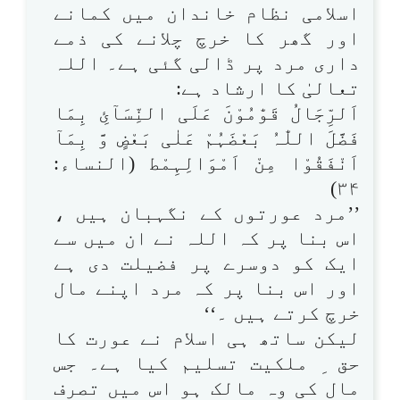
اسلامی نظام خاندان میں کمانے
اور گھر کا خرچ چلانے کی ذمے
داری مرد پر ڈالی گئی ہے۔ اللہ
تعالیٰ کا ارشاد ہے:
اَلرِّجَالُ قَوّٰمُوْنَ عَلَی النِّسَآئِ بِمَا
فَضَّلَ اللّٰہُ بَعْضَہُمْ عَلٰی بَعْضٍ وَّ بِمَآ
اَنْفَقُوْا مِنْ اَمْوَالِہِمْط (النساء:
۳۴)
’’مرد عورتوں کے نگہبان ہیں ،
اس بنا پر کہ اللہ نے ان میں سے
ایک کو دوسرے پر فضیلت دی ہے
اور اس بنا پر کہ مرد اپنے مال
خرچ کرتے ہیں ۔‘‘
لیکن ساتھ ہی اسلام نے عورت کا
حق ِ ملکیت تسلیم کیا ہے۔ جس
مال کی وہ مالک ہو اس میں تصرف