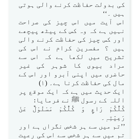
کی بدولت حفاظت کرنے والی ہوتی
ہیں ۔‘‘
اس آیت میں اس چیز کی صراحت
نہیں ہے کہ وہ کس کے پیٹھ پیچھے
اور کس چیز کی حفاظت کرنے والی
ہیں ؟ مفسرین کرام نے اس کی
تشریح میں لکھا ہے کہ اس سے
مراد بیوی کا شوہر کی غیر
حاضری میں اپنی آبرو اور اس کے
مال کی حفاظت کرنا ہے۔ (۱)
ایک حدیث میں ہے کہ ایک موقع پر
اللہ کے رسول ﷺ نے فرمایا:
کُلُّکُمْ رَاعٍ وَ کُلُّکُمْ مَسْئُوْلٌ عَنْ
رَعِیّتِہٖ۔
’’تم میں سے ہر شخص نگراں ہے اور
تم میں سے ہر شخص سے اس کی رعیت