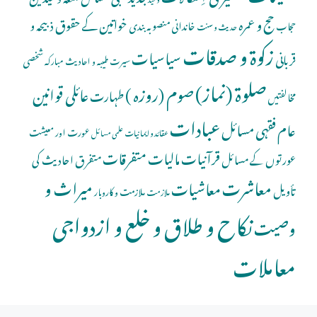
حج و عمرہ
خواتین کے حقوق
ذبیحہ و
خاندانی منصوبہ بندی
حجاب
حدیث و سنت
زکوۃ و صدقات
سیاسیات
قربانی
شخصی
سیرت طیبہ و احادیث مبارکہ
صلوة (نماز)
صوم (روزہ )
عائلی قوانین
طہارت
مخالفتیں
عبادات
عام فقہی مسائل
عورت اور معیشت
عقائد و ایمانیات
علمی مسائل
قرآنیات
مالیات
متفرقات
عورتوں کے مسائل
متفرق احادیث کی
معاشرت
میراث و
معاشیات
تأویل
ملازمت و کاروبار
ملازمت
نکاح و طلاق و خلع و ازدواجی
وصیت
معاملات