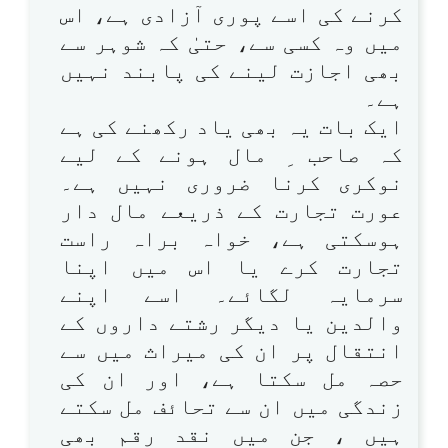
کرنے کی اسے پوری آزادی ہے، اس
میں وہ کسی سے، حتیٰ کہ شوہر سے
بھی اجازت لینے کی پابند نہیں
ہے۔
ایک بات یہ بھی یاد رکھنے کی ہے
کہ صاحب ِ مال ہونے کے لیے
نوکری کرنا ضروری نہیں ہے۔
عورت تجارت کے ذریعے مال دار
ہوسکتی ہے، خواہ براہ راست
تجارت کرے یا اس میں اپنا
سرمایہ لگائے۔ اسے اپنے
والدین یا دیگر رشتے داروں کے
انتقال پر ان کی میراث میں سے
حصہ مل سکتا ہے، اور ان کی
زندگی میں ان سے تحائف مل سکتے
ہیں ، جن میں نقد رقم بھی