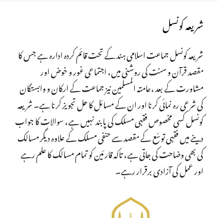
شریعہ کونسل
شریعہ کونسل جماعت اسلامی ہند کے تحت قائم کردہ ادارہ ہے جس کا
مقصد قرآن و سنت کی روشنی میں، اجتماعی غور و خوض اور
مشاورت کے بعد ،عامتہ المسلمین نیز جماعت کے ارکان و وابستگان
کی شرعی رہ نمائی کرنا اور ان کے مسائل کا حل تجویز کرنا ہے۔ شریعہ
کونسل کسی مخصوص فقہی مسلک کی پابند نہیں ہے، سوالات کا جواب
دینے میں فقہی توسّع کے مقصد سے حنفی مسلک کے علاوہ دیگر مسالک
کی بھی وضاحت کی جاتی ہے، تاکہ قارئین کو تمام مسالک کا علم رہے
اور عمل کی آزادی برقرار رہے۔