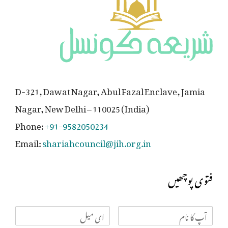
D-321, Dawat Nagar, Abul Fazal Enclave, Jamia
Nagar, New Delhi – 110025 (India)
Phone:
+91-9582050234
Email:
shariahcouncil@jih.org.in
فتوی پوچھیں