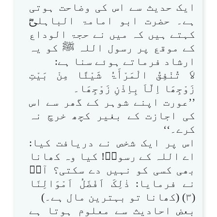
ایک حدیث سے اس کی وضاحت ہوتی
ہے۔ حضرت ابو امامۃ الباہلیؓ
کہتے ہیں کہ میں نے حجۃ الوداع
کے موقع پر رسول اللہ ﷺ کو یہ
ارشاد فرماتے ہوئے سنا ہے:
لاَ تُنْفِقُ الْمَرْأَۃُ شَیْئًا مِنْ بَیْتِ
زَوْجِھَا اِلّاَ بِاِذْنِ زَوْجِھَا۔
’’عورت اپنے شوہر کے گھر سے اس
کی اجازت کے بغیر کچھ خرچ نہ
کرے۔‘‘
اس پر ایک شخص نے دریافت کیا:
اے اللہ کے رسولؐ! کیا وہ کھانا
بھی کسی کو نہیں دے سکتی؟ آپؐ
نے فرمایا: ذٰلِکَ اَفْضَلُ اَمْوَالِنَا
(۳) (کھانا تو بہترین مال ہے۔)
بعض احادیث سے معلوم ہوتا ہے