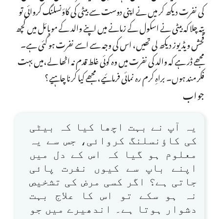
کی نفرت دیکھ کر میں نے اپنی دوست سے بیٹی کی کاؤنسلنگ کروائی تو
پتہ چلا کہ بیٹی نے اسکول کے زمانے میں اپنے والد کے موبائل میں کچھ
فحش ویڈیوز دیکھ لی تھیں، اس کی وجہ سے اسے نفرت ہو گئی ہے۔
مجھے ڈر ہے کہ والد کی نفرت میں وہ کوئی غلط قدم نہ اٹھا لے،میں بہت
فکر مند ہوں۔ براہِ کرم رہ نمائی فرمائیے، مجھے کیا کرنا چاہیے؟
جواب
یہ آپ نے بہت اچھا کیا کہ بیٹی
کی کاؤنسلنگ کروائی، جس سے یہ
معلوم ہو گیا کہ اس کے دل میں
اپنے باپ سے کیوں نفرت پائی
جاتی ہے؟ اگر کسی مرض کی تشخیص
نہ ہو سکے تو اس کا علاج بہت
دشوار ہوتا ہے۔ اندھیرے میں جو