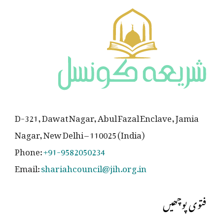
D-321, Dawat Nagar, Abul Fazal Enclave, Jamia
Nagar, New Delhi – 110025 (India)
Phone:
+91-9582050234
Email:
shariahcouncil@jih.org.in
فتوی پوچھیں