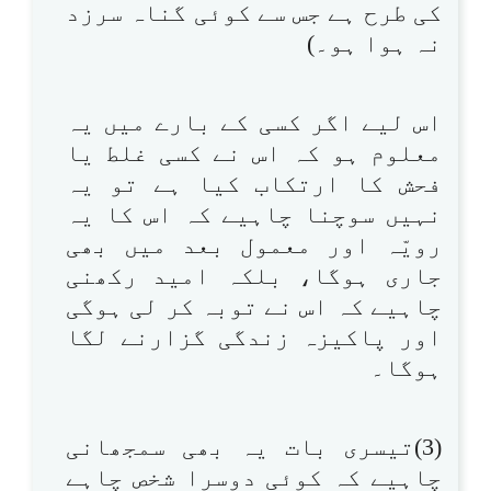
کی طرح ہے جس سے کوئی گناہ سرزد
نہ ہوا ہو۔)
اس لیے اگر کسی کے بارے میں یہ
معلوم ہو کہ اس نے کسی غلط یا
فحش کا ارتکاب کیا ہے تو یہ
نہیں سوچنا چاہیے کہ اس کا یہ
رویّہ اور معمول بعد میں بھی
جاری ہوگا، بلکہ امید رکھنی
چاہیے کہ اس نے توبہ کر لی ہوگی
اور پاکیزہ زندگی گزارنے لگا
ہوگا۔
(3)تیسری بات یہ بھی سمجھانی
چاہیے کہ کوئی دوسرا شخص چاہے