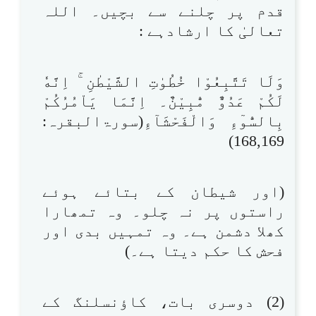
قدم پر چلنے سے بچیں۔ اللہ
تعالیٰ کا ارشادہے :
وَلَا تَتَّبِعُوْا خُطُوٰتِ الشَّيْطٰنِ ۚ اِنَّهٗ
لَكُمْ عَدُوٌّ مُّبِيْنٌ۔ اِنَّمَا يَاْمُرُكُمْ
بِالسُّوٓءِ وَالْفَحْشَآءِ(سورۃالبقرہ:
168,169)
(اور شیطان کے بتائے ہوئے
راستوں پر نہ چلو۔ وہ تمھارا
کھلا دشمن ہے۔ وہ تمہیں بدی اور
فحش کا حکم دیتا ہے۔)
(2) دوسری بات، کاؤنسلنگ کے