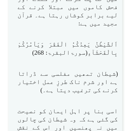
فحش کاموں میں مبتلا کرنے کے
لیے برابر کوشاں رہتا ہے۔ قرآن
مجید میں ہے:
اَلشَّيْطَٰنُ يَعِدُكُمُ الْفَقْرَ وَيَاْمُرُكُمْ
بِالْفَحْشَآءِ(سورۃالبقرۃ: 268)
(شیطان تمھیں مفلسی سے ڈراتا
ہے اور شرم ناک طرزِ عمل اختیار
کرنے کی ترغیب دیتا ہے۔)
اسی بنا پر اہل ایمان کو نصیحت
کی گئی ہے کہ وہ شیطان کی چالوں
میں نہ پھنسیں اور اس کے نقش