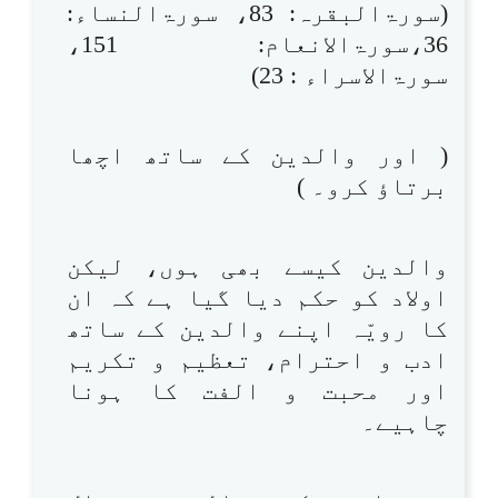
(سورۃالبقرہ: 83، سورۃالنساء:
36،سورۃالانعام: 151،
سورۃالاسراء : 23)
( اور والدین کے ساتھ اچھا
برتاؤ کرو۔ )
والدین کیسے بھی ہوں، لیکن
اولاد کو حکم دیا گیا ہے کہ ان
کا رویّہ اپنے والدین کے ساتھ
ادب و احترام، تعظیم و تکریم
اور محبت و الفت کا ہونا
چاہیے۔