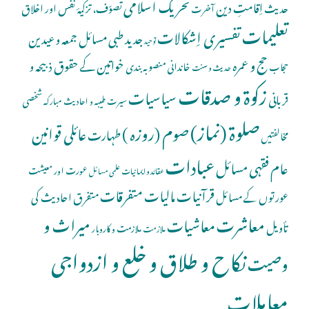
تحریک اسلامی
اِقامتِ دین
حدیث
تصوّف، تزکیۂ نفس اور اخلاق
آخرت
تعلیمات
تفسیری اِشکالات
جدید طبی مسائل
جمعہ و عیدین
توحید
حج و عمرہ
خواتین کے حقوق
ذبیحہ و
خاندانی منصوبہ بندی
حجاب
حدیث و سنت
زکوۃ و صدقات
سیاسیات
قربانی
شخصی
سیرت طیبہ و احادیث مبارکہ
صلوة (نماز)
صوم (روزہ )
عائلی قوانین
طہارت
مخالفتیں
عبادات
عام فقہی مسائل
عورت اور معیشت
عقائد و ایمانیات
علمی مسائل
قرآنیات
مالیات
متفرقات
عورتوں کے مسائل
متفرق احادیث کی
معاشرت
میراث و
معاشیات
تأویل
ملازمت و کاروبار
ملازمت
نکاح و طلاق و خلع و ازدواجی
وصیت
معاملات