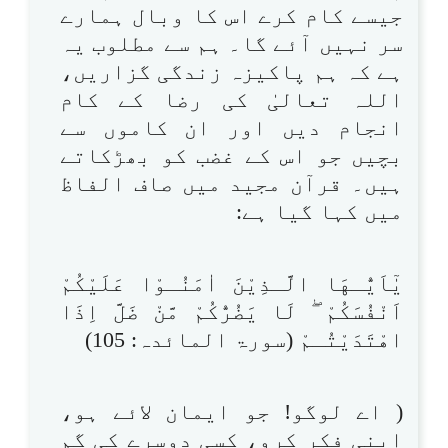
جیسے کام کرے اس کا وبال ہمارے
سر نہیں آئے گا۔ ہم سے مطلوب یہ
ہے کہ ہم پاکیزہ زندگی گزاریں،
اللہ تعالیٰ کی رضا کے کام
انجام دیں اور ان کاموں سے
بچیں جو اس کے غضب کو بھڑکاتے
ہیں۔ قرآن مجید میں صاف الفاظ
میں کہا گیا ہے:
يٰٓاَيُّـهَا الَّـذِيْنَ اٰمَنُـوْا عَلَيْكُمْ
اَنْفُسَكُمْ ۖ لَا يَضُرُّكُمْ مَّنْ ضَلَّ اِذَا
اهْتَدَيْتُـمْ (سورۃ المائدہ: 105)
( اے لوگو! جو ایمان لائے ہو،
اپنی فکر کرو، کسی دوسرے کی گم