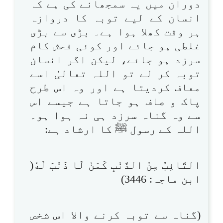
دوران میں یہ سمجھانے کی ہے کہ
انسان کے لیے توبہ کا دروازہ
ہر وقت کھلا ہوا ہے۔ بڑی سے بڑی
غلطی ہو جائے اور کوئی فحش کام
سرزد ہو جائے، لیکن اگر انسان
توبہ کر لے تو اللہ تعالیٰ اسے
معاف کردیتا ہے اور وہ اس طرح
پاک و صاف ہو جاتا ہے جیسے اس
سے وہ گناہ سرزد ہی نہ ہوا ہو۔
اللہ کے رسول ﷺ کا ارشاد ہے:
التَّائِبُ مِنْ الذَّنْبِ كَمَنْ لَا ذَنْبَ لَهُ(
ابن ماجہ: 3446)
(گناہ سے توبہ کرنے والا اس شخص