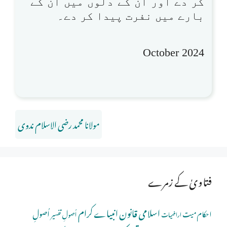
کر دے اور ان کے دلوں میں ان کے
بارے میں نفرت پیدا کر دے۔
October 2024
مولانا محمد رضی الاسلام ندوی
فتاویٰ کے زمرے
اسلامی قانون
انبیاے کرام
اُصولِ
احکام میت
اُصولِ تفسیر
اراضیات