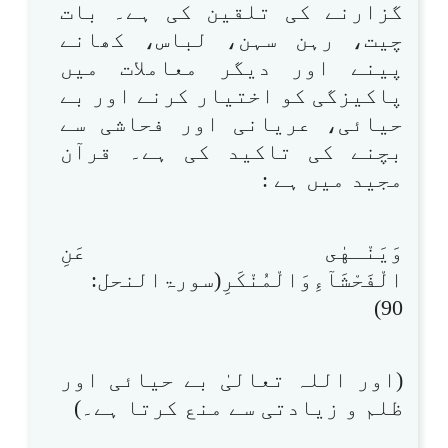
گزارنے کی تلقین کی ہے۔ بات
چیت، رہن سہن، لباس، کھانے
پینے اور دیگر معاملات میں
پاکیزگی کو اختیار کرنے اور بے
حیائی، عریانی اور فحاشی سے
بچنے کی تاکید کی ہے۔ قرآن
مجید میں ہے :
وَيَنْـهٰى عَنِ
الْفَحْشَآءِوَالْمُنْكَرِ(سورۃالنحل:
90)
(اور اللہ تعالیٰ بے حیائی اور
ظلم و زیادتی سے منع کرتا ہے۔)