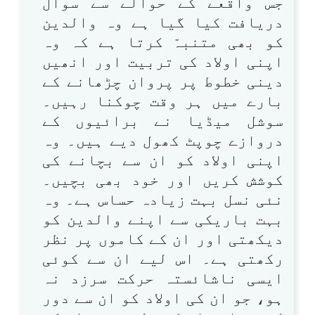
جس واقعے کے حوالے سے سوال
دریافت کیا گیا ہے وہ والدین
کو بھی متنبہّ کرتا ہے کہ وہ
اپنی اولاد کی تربیت اور انھیں
دینی خطوط پر پروان چڑھانے کے
بارے میں ہر وقت چوکنا رہیں۔
سوشل میڈیا نے برائیوں کے
دروازے چوپٹ کھول دیے ہیں۔ وہ
اپنی اولاد کو ان سے بچانے کی
کوشش کریں اور خود بھی بچیں۔
نئی نسل بہت زیادہ حساس ہے۔ وہ
بہت باریکی سے اپنے والدین کو
دیکھتی اور ان کے کاموں پر نظر
رکھتی ہے۔ اس لیے ان سے کوئی
ایسی ناشائستہ حرکت سرزد نہ
ہو، جو ان کی اولاد کو ان سے دور