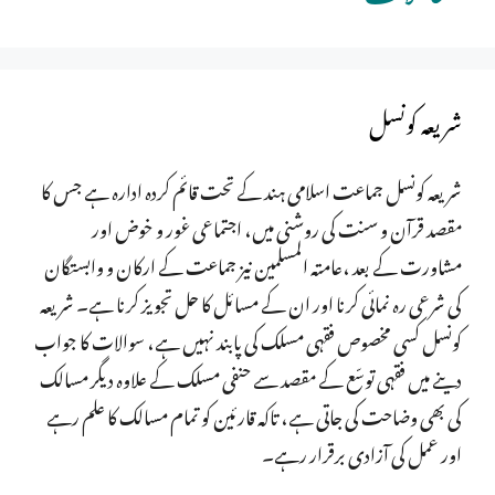
شریعہ کونسل
شریعہ کونسل جماعت اسلامی ہند کے تحت قائم کردہ ادارہ ہے جس کا
مقصد قرآن و سنت کی روشنی میں، اجتماعی غور و خوض اور
مشاورت کے بعد ،عامتہ المسلمین نیز جماعت کے ارکان و وابستگان
کی شرعی رہ نمائی کرنا اور ان کے مسائل کا حل تجویز کرنا ہے۔ شریعہ
کونسل کسی مخصوص فقہی مسلک کی پابند نہیں ہے، سوالات کا جواب
دینے میں فقہی توسّع کے مقصد سے حنفی مسلک کے علاوہ دیگر مسالک
کی بھی وضاحت کی جاتی ہے، تاکہ قارئین کو تمام مسالک کا علم رہے
اور عمل کی آزادی برقرار رہے۔