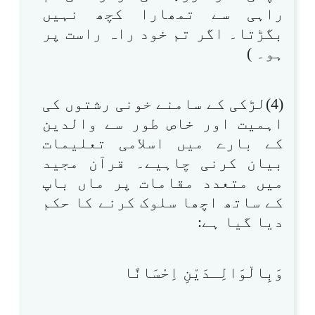
راہی سے تمھارا کچھ نہیں
بگڑتا۔ اگر تم خود راہ راست پر
ہو۔ )
(4)لڑکی کے سامنے خونی رشتوں کی
اہمیت اور خاص طور سے والدین
کے بارے میں اسلامی تعلیمات
بیان کرنی چاہیے۔ قرآن مجید
میں متعدد مقامات پر ماں باپ
کے ساتھ اچھا سلوک کرنے کا حکم
دیا گیا ہے:
وَبِالْوَالِـدَيْنِ اِحْسَانًا