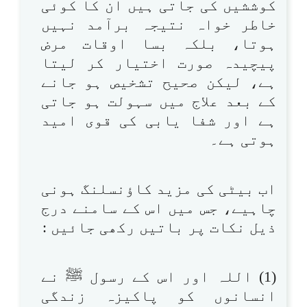
کوششیں کی جاتی ہیں ان کا کوئی
خاطر خواہ نتیجہ برآمد نہیں
ہوتا، بلکہ بسا اوقات مرض
پیچیدہ صورت اختیار کر لیتا
ہے، لیکن صحیح تشخیص ہو جانے
کے بعد علاج میں سہولت ہو جاتی
ہے اور شفا یابی کی قوی امید
ہوتی ہے۔
اب بیٹی کی مزید کاؤنسلنگ ہونی
چاہیے، جس میں اس کے سامنے درج
ذیل نکات پر باتیں رکھی جائیں :
(1) اللہ اور اس کے رسول ﷺ نے
انسانوں کو پاکیزہ زندگی