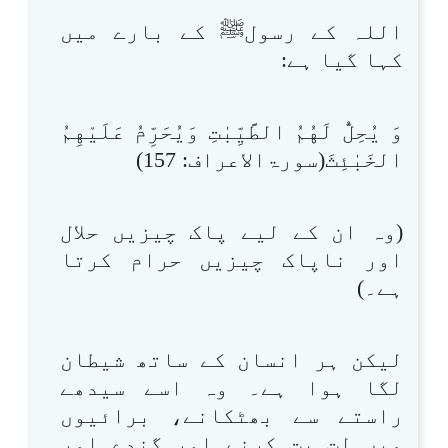
اللہ کے رسولﷺ کے بارے میں
کہا گیا ہے:
وَ يُحِلُّ لَهُمُ الطَّيِّبٰتِ وَيُحَرِّمُ عَلَيْهِمُ
الخَبٰئِثَ(سورۃالاعراف: 157)
(وہ ان کے لیے پاک چیزیں حلال
اور ناپاک چیزیں حرام کرتا
ہے۔)
لیکن ہر انسان کے ساتھ شیطان
لگا ہوا ہے۔ وہ اسے سیدھے
راستے سے بھٹکانے، برائیوں
میں لت پت کرنے اور گندے اور