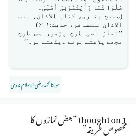
صَلُّوْا کَمَا رَأَیْتُمُوْنِیْ اُصَلِّیْ۔
(صحیح بخاری، کتاب الاذان، باب
الاذان للمسافر، حدیث:۶۳۱)
’’نماز اسی طرح پڑھو، جس طرح
مجھے پڑھتے ہوئے دیکھتے ہو۔‘‘
مولانا محمد رضی الاسلام ندوی
1 thought on “بعض نمازوں کا
مخصوص طریقہ”