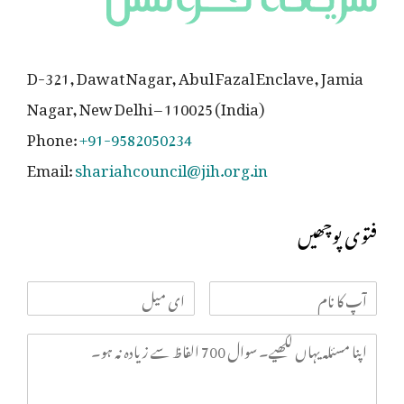
D-321, Dawat Nagar, Abul Fazal Enclave, Jamia
Nagar, New Delhi – 110025 (India)
Phone:
+91-9582050234
Email:
shariahcouncil@jih.org.in
فتوی پوچھیں