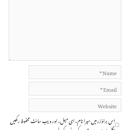
Comment
Name
Email
Website
اس براؤزر میں میرا نام، ای میل، اور ویب سائٹ محفوظ رکھیں
اگلی بار جب میں تبصرہ کرنے کےلیے۔