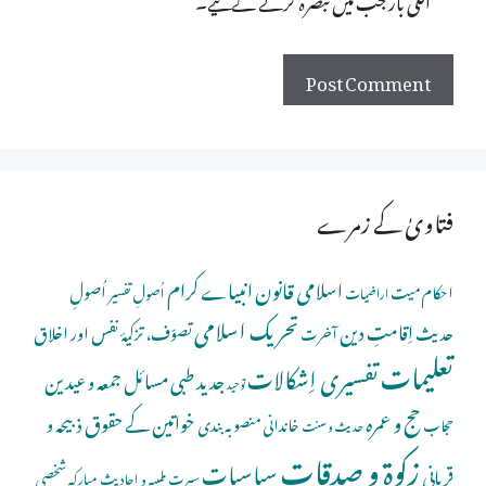
فتاویٰ کے زمرے
اسلامی قانون
انبیاے کرام
اُصولِ
احکام میت
اُصولِ تفسیر
اراضیات
تحریک اسلامی
اِقامتِ دین
حدیث
تصوّف، تزکیۂ نفس اور اخلاق
آخرت
تعلیمات
تفسیری اِشکالات
جدید طبی مسائل
جمعہ و عیدین
توحید
حج و عمرہ
خواتین کے حقوق
ذبیحہ و
خاندانی منصوبہ بندی
حجاب
حدیث و سنت
زکوۃ و صدقات
سیاسیات
قربانی
شخصی
سیرت طیبہ و احادیث مبارکہ