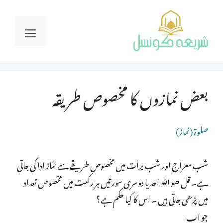
Ski
t
Menu
conten
بعض نمازوں کا مخصوص طریقہ
صلوة (نماز)
شب معراج اور شب برأت میں مخصوص طریقے سے نماز ادا کی جاتی
ہے۔ قل ھو اللّٰہ احد یا دوسری سورتیں ہر رکعت میں مخصوص تعداد
میں پڑھی جاتی ہیں ۔ اس کا کیا حکم ہے؟
جواب