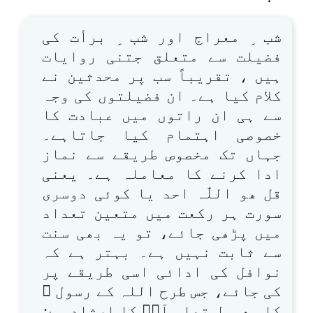
شب ِ معراج اور شب ِ برأت کی
فضیلت سے متعلق جتنی روایات
ہیں ، تقریباً سب پر محدثین نے
کلام کیا ہے۔ ان فضیلتوں کی وجہ
سے ہی ان راتوں میں عبادت کا
خصوصی اہتمام کیا جاتاہے۔
جہاں تک مخصوص طریقے سے نماز
ادا کرنے کا معاملہ ہے۔ یعنی
قل ھو اللّٰہ احد یا کوئی دوسری
سورت ہر رکعت میں متعین تعداد
میں پڑھی جائے، تو یہ بھی سنت
سے ثابت نہیں ہے۔ بہتر ہے کہ
نوافل کی ادائی اسی طریقے پر
کی جائے، جس طرح اللہ کے رسول ﷺ
کا معمول تھا۔ آپؐ کا ارشاد ہے: