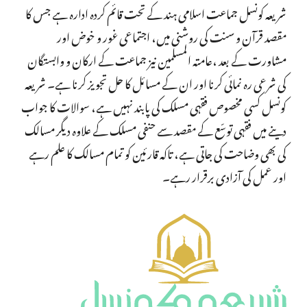
شریعہ کونسل جماعت اسلامی ہند کے تحت قائم کردہ ادارہ ہے جس کا
مقصد قرآن و سنت کی روشنی میں، اجتماعی غور و خوض اور
مشاورت کے بعد ،عامتہ المسلمین نیز جماعت کے ارکان و وابستگان
کی شرعی رہ نمائی کرنا اور ان کے مسائل کا حل تجویز کرنا ہے۔ شریعہ
کونسل کسی مخصوص فقہی مسلک کی پابند نہیں ہے، سوالات کا جواب
دینے میں فقہی توسّع کے مقصد سے حنفی مسلک کے علاوہ دیگر مسالک
کی بھی وضاحت کی جاتی ہے، تاکہ قارئین کو تمام مسالک کا علم رہے
اور عمل کی آزادی برقرار رہے۔