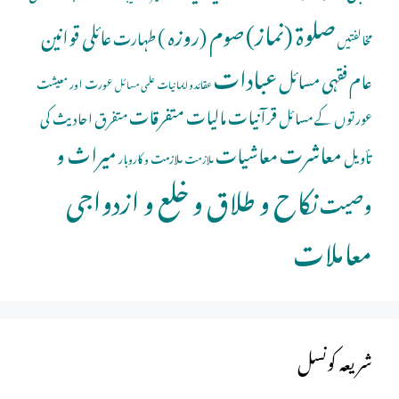
صلوة (نماز)
صوم (روزہ )
عائلی قوانین
طہارت
مخالفتیں
عبادات
عام فقہی مسائل
عورت اور معیشت
عقائد و ایمانیات
علمی مسائل
قرآنیات
مالیات
متفرقات
عورتوں کے مسائل
متفرق احادیث کی
معاشرت
میراث و
معاشیات
تأویل
ملازمت و کاروبار
ملازمت
نکاح و طلاق و خلع و ازدواجی
وصیت
معاملات
شریعہ کونسل