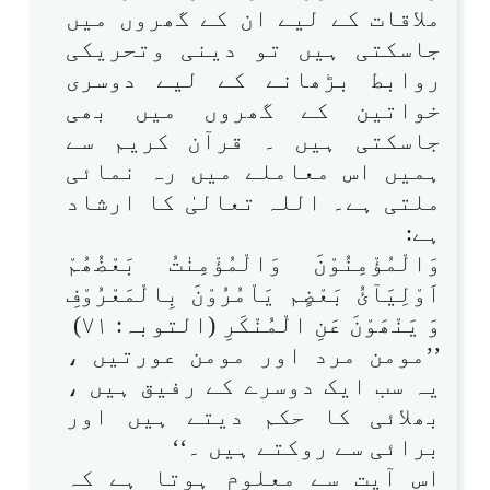
ملاقات کے لیے ان کے گھروں میں
جاسکتی ہیں تو دینی وتحریکی
روابط بڑھانے کے لیے دوسری
خواتین کے گھروں میں بھی
جاسکتی ہیں ۔ قرآن کریم سے
ہمیں اس معاملے میں رہ نمائی
ملتی ہے۔ اللہ تعالیٰ کا ارشاد
ہے:
وَالْمُؤْمِنُوْنَ وَالْمُؤْمِنٰتُ بَعْضُھُمْ
اَوْلِیَآئُ بَعْضٍم یَاْمُرُوْنَ بِالْمَعْرُوْفِ
وَ یَنْھَوْنَ عَنِ الْمُنْکَرِ (التوبہ: ۷۱)
’’مومن مرد اور مومن عورتیں ،
یہ سب ایک دوسرے کے رفیق ہیں ،
بھلائی کا حکم دیتے ہیں اور
برائی سے روکتے ہیں ۔‘‘
اس آیت سے معلوم ہوتا ہے کہ