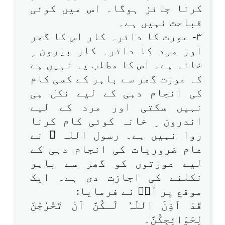
کرنا جائز ہوگا۔ اس میں کوئی
قباحت نہیں ہے۔
۳- عورت کا دائرہ کار اس کا گھر
اور مرد کا دائرہ کار بیرون ِ
خانہ ہے۔ اس کا مطلب یہ نہیں ہے
کہ عورت گھر سے باہر کے کسی کام
کی انجام دہی کے لیے نکل ہی
نہیں سکتی اور مرد کے لیے
اندرون ِ خانہ کوئی کام کرنا
روا نہیں ہے۔ رسول اللہ ﷺ نے
عام ضروریات کی انجام دہی کے
لیے عورتوں کو گھر سے باہر
نکلنے کی اجازت دی ہے۔ ایک
موقع پر آپؐ نے فرمایا:
قَدْ اَذِنَ اللّٰہُ لَـکُنَّ اَنْ تَخْرُجْنَ
لِحَوَائِجِکُنَّ۔