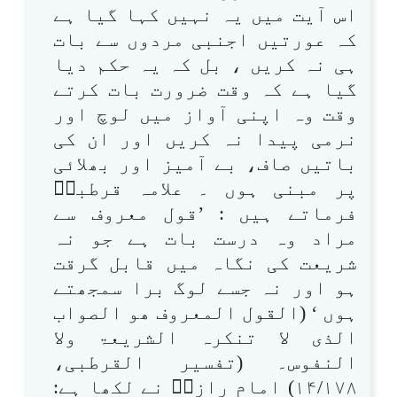
اس آیت میں یہ نہیں کہا گیا ہے
کہ عورتیں اجنبی مردوں سے بات
ہی نہ کریں ، بل کہ یہ حکم دیا
گیا ہے کہ وقت ضرورت بات کرتے
وقت وہ اپنی آواز میں لوچ اور
نرمی پیدا نہ کریں اور ان کی
باتیں صاف، بے آمیز اور بھلائی
پر مبنی ہوں ۔ علامہ قرطبیؓ
فرماتے ہیں : ’قول معروف سے
مراد وہ درست بات ہے جو نہ
شریعت کی نگاہ میں قابل گرقت
ہو اور نہ جسے لوگ برا سمجھتے
ہوں ‘ (القول المعروف ھو الصواب
الذی لا تنکرہ الشریعۃ ولا
النفوس۔ (تفسیر القرطبی،
۱۴/۱۷۸) امام رازیؒ نے لکھا ہے: