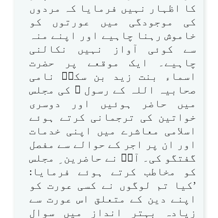
کا اظہار نہیں فرمایا کہ مردوں
کی موجودگی میں عورتوں کو
خاموش رہنا چاہیے اور اپنے منہ
سے کوئی آواز نہیں نکالنی
چاہیے۔ ایک موقعے پر حضرت
اسماء بنت زید بن سکنؓ نامی
صحابیہ اللہ کے رسول ﷺ کی مجلس
میں حاضر ہوئیں اور دوسری
خواتین کی ترجمانی کرتے ہوئے
اسلامی معاشرے میں اپنی خدمات
اور ان پر اجر کے حوالے سے مفصل
گفتگو کی۔ آپؐ نے حاضرین ِ مجلس
کو مخاطب کرتے ہوئے فرمایا:
’کیا تم لوگوں نے کسی عورت کو
اپنے دین کے متعلق اس عورت سے
زیادہ بہتر انداز میں سوال