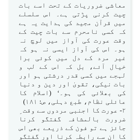
معاشی ضروریات کے تحت اسے بات
چیت کرنی پڑتی ہے۔ اس سلسلے
میں قرآن مجید کی ہدایت یہ ہے
کہ کسی نامحرم سے بات چیت کے
وقت عورت کی آواز میں لوچ نہ
ہو۔ اس کی آواز ایسی نہ ہو کہ
غیر مرد کے دل میں کوئی برا
خیال آئے، بل کہ اس کے لب و
لہجے میں کسی قدر درشتی ہو اور
بات نیکی، تقویٰ اور دین و دنیا
کی بھلائی کی ہو۔‘ (اسلام کا
عائلی نظام، طبع دہلی، ص: ۱۸۱)
۲- عورت کا اجنبی مردوں سے وقت ِ
ضرورت بالمشافہ گفتگو کرنا
جائز ہے تو فون کے ذریعے بھی اس
کا ان سے رابطہ کرنا اور گفتگو