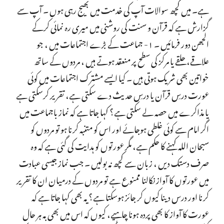
ہے۔ میں کچھ سوالات آپ کی خدمت میں بھیج رہی ہوں ۔ آپ سے
گزارش ہے کہ قرآن و سنت کی روشنی میں میری رہ نمائی کرکے
الجھن دور فرمائیں ۔ ۱- جماعت کے بڑے اجتماعات میں ، جو
علاقے، حلقے یا مرکز کی سطح پر منعقد ہوتے ہیں ، مردوں کے ساتھ
خواتین بھی شریک ہوتی ہیں ۔ کیا ایسے مشترک اجتماعات میں کوئی
عورت درسِ قرآن یا درسِ حدیث دے سکتی ہے، تقریر کرسکتی ہے
یا مذاکرے میں حصہ لے سکتی ہے؟ کہا جاتا ہے کہ نماز باجماعت میں
اگر امام سے کوئی غلطی ہوجائے اور اس کو متنبہ کرنا ہو تو مردوں کو
سبحان اللہ کہنے کا حکم ہے، مگر عورتوں کو ہدایت کی گئی ہے کہ وہ
صرف دستک دیں ، زبان سے کچھ نہ بولیں ۔ جب نماز جیسی عبادت
میں عورتوں کا آواز نکالنا ممنوع ہے تو مردوں کے درمیان ان کا تقریر
کرنا اور درس دینا کیوں کر جائز ہوسکتا ہے؟ یہ بھی کہا جاتا ہے کہ
عورت کا آواز کا بھی پردہ ہونا چاہیے، کیوں کہ اس میں بھی بہ ہر حال