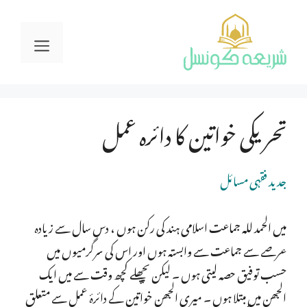
Ski
t
Menu
conten
تحریکی خواتین کا دائرہ عمل
جدید فقہی مسائل
میں الحمد للہ جماعت اسلامی ہند کی رکن ہوں ، دس سال سے زیادہ
عرصے سے جماعت سے وابستہ ہوں اور اس کی سرگرمیوں میں
حسب توفیق حصہ لیتی ہوں ۔ لیکن پچھلے کچھ وقت سے میں ایک
الجھن میں مبتلا ہوں ۔ میری الجھن خواتین کے دائرۂ عمل سے متعلق