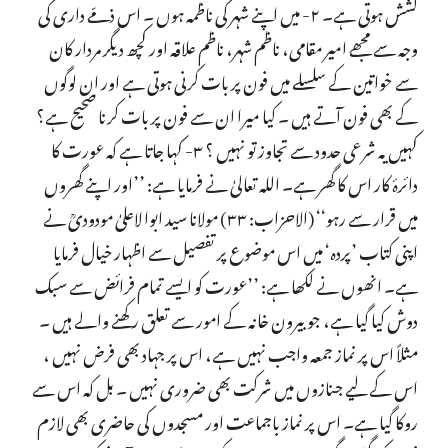
کشش ہوتی ہے۔ ۲- میں اپنے شہر کی ناظمہ ہوں ۔ اس ذمّے داری کی
وجہ سے مجھے امیر مقامی، ناظم شہر، ناظم علاقہ اور کچھ دیگر مردار کان
سے خواتین کے سلسلے میں فون پر بات کرنی ہوتی ہے اور ان لوگوں
کے بھی فون آتے ہیں ۔ کیا میرا ان سے فون پر بات کرنا صحیح ہے؟
کہیں یہ شرعی حدود سے تجاوز تو نہیں ؟ ۳- کہا جاتا ہے کہ عورت کا
دائرۂ کار اس کا گھر ہے۔ اللہ تعالیٰ نے فرمایا ہے: ’’اور اپنے گھروں
میں قرار سے رہو‘‘ (الاحزاب: ۳۳) مولانا سید ابوا لاعلیٰ مودودیؒ نے
اپنی کتاب ’پردہ‘ میں اس موضوع پر تفصیل سے اظہار خیال فرمایا
ہے۔ انھوں نے لکھا ہے: ’’عورت کو ایسے تمام فرائض سے سبک
دوش کیا گیا ہے، جو بیرون خانہ کے امور سے تعلق رکھنے والے ہیں ۔
مثلاً اس پر نماز جمعہ واجب نہیں ہے، اس پر جہاد بھی فرض نہیں ،
اس کے لیے جنازوں میں شرکت بھی ضروری نہیں ۔ بل کہ اس سے
روکا گیا ہے۔ اس پر نماز باجماعت اور مسجدوں کی حاضری بھی لازم