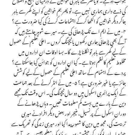
کی ذمے داری ہماری نہیں ہے، تو پھر ہم خواتین کو اپنے گھر سے باہر
جاکر دیگر خواتین کو اکٹھا کرکے اجتماعات کرنے کی کیا ضرورت ہے؟
۴- میں نے ایم اے تک پڑھائی کی ہے۔ میرے شوہر چاہتے ہیں کہ
آگے بھی پڑھائی جاری رکھوں یا ٹیچنگ کروں ۔ اعلیٰ تعلیم کے حصول
کے لیے گھر سے باہر تو نکلنا پڑے گا۔ بسا اوقات ان اداروں میں
مخلوط تعلیم کا نظم ہوتا ہے۔ کیا ان اداروں کو جوائن کیا جاسکتا ہے؟
پردے کے اہتمام کے ساتھ اعلیٰ تعلیم کے حصول کے لیے کوشش
جائز ہے یا غیر ضروری ہے؟ ۵- میں نے انٹر کرنے کے بعد جماعت
کے ایک پرائمری اسکول میں دو سال ٹیچنگ کی۔ اس وقت تک مجھے
دین کے بارے میں بہت کم معلومات تھیں ۔ وہاں پڑھانے کے
دوران اسکول کے پرنسپل، منیجر اور بعض دیگر افراد نے میری
تربیت کی، مجھ میں دین کا شعور پیدا کیا اور میری زندگی کو تحریک سے
جوڑدیا۔ ان لوگوں کی حیثیت میرے نزدیک معلم جیسی ہے۔ آج