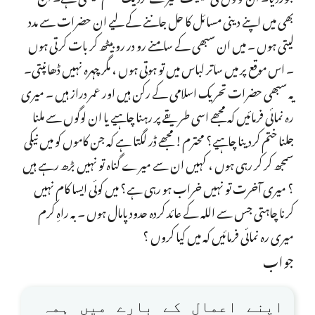
بھی میں اپنے دینی مسائل کا حل جاننے کے لیے ان حضرات سے مدد
لیتی ہوں ۔ میں ان سبھی کے سامنے رو در رو بیٹھ کر بات کرتی ہوں
۔ اس موقع پر میں ساتر لباس میں تو ہوتی ہوں ، مگر چہرہ نہیں ڈھانپتی۔
یہ سبھی حضرات تحریک اسلامی کے رکن ہیں اور عمر دراز ہیں ۔ میری
رہ نمائی فرمائیں کہ مجھے اسی طریقے پر رہنا چاہیے یا ان لوگوں سے ملنا
جلنا ختم کردینا چاہیے؟ محترم! مجھے ڈر لگتا ہے کہ جن کاموں کو میں نیکی
سمجھ کر کر رہی ہوں ، کہیں ان سے میرے گناہ تو نہیں بڑھ رہے ہیں
؟ میری آخرت تو نہیں خراب ہو رہی ہے؟ میں کوئی ایسا کام نہیں
کرنا چاہتی جس سے اللہ کے عائد کردہ حدود پامال ہوں ۔ بہ راہِ کرم
میری رہ نمائی فرمائیں کہ میں کیا کروں ؟
جواب
اپنے اعمال کے بارے میں ہمہ