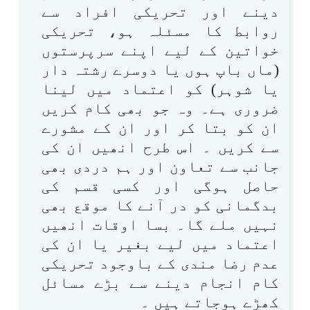
دینے اور تحریکی افراد سے
روابط کا مسئلہ ہو، تحریکی
خواتین کے لیے اپنے سرپرستوں
(ماں باپ ہوں یا دوسرے رشتہ دار
یا شوہر) کو اعتماد میں لینا
ضروری ہے۔ وہ جو بھی کام کریں
ان کو بتا کر اور ان کے مشورے
سے کریں ۔ اس طرح انھیں ان کی
جانب سے تعاون اور ہم دردی بھی
حاصل ہوگی اور کسی قسم کی
بدگمانی کو در آنے کا موقع بھی
نہیں ملے گا۔ بسا اوقات انھیں
اعتماد میں لیے بغیر یا ان کی
عدم رضا مندی کے باوجود تحریکی
کام انجام دینے سے بڑے مسائل
کھڑے ہوجاتے ہیں ۔