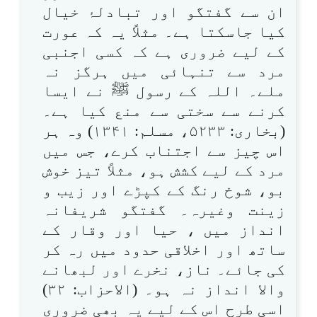
ان سے گفتگو اور تبادلۂ خیال
کیا جاسکتا ہے۔ مثلاً یہ کہ عورت
کے لیے ضروری ہے کہ کسی اجنبی
مرد سے تنہائی میں ہرگز نہ
ملے۔ اللہ کے رسول ﷺ نے ایسا
کرنے سے سختی سے منع کیا ہے۔
(بخاری: ۵۲۳۳، مسلم: ۱۳۴۱) وہ ہر
اس چیز سے اجتناب کرے، جس میں
مرد کے لیے کشش ہو، مثلاً تیز خوش
بو، شوخ رنگ کے کپڑے اور زیب و
زینت وغیرہ۔ گفتگو شریفانہ
انداز میں ، حیا اور وقار کے
ساتھ اور اخلاقی حدود میں رہ کر
کی جائے۔ ناز، نخرے اور لبھانے
والا انداز نہ ہو۔ (الاحزاب: ۳۲)
اسی طرح اس کے لیے یہ بھی ضروری