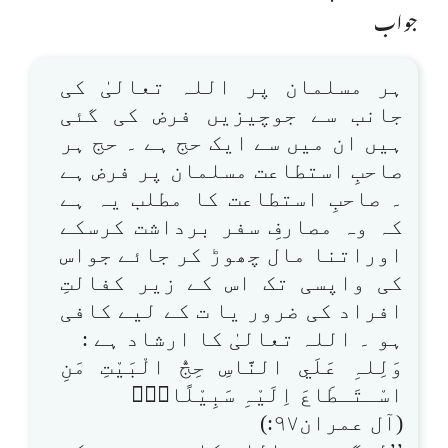
جواب
ہر مسلمان پر اللہ تعالیٰ کی
جانب سے جوچیزیں فرض کی گئی
ہیں ان میں سے ایک حج ہے ۔ حج ہر
صاحبِ استطاعت مسلمان پر فرض ہے
۔ صاحبِ استطاعت کا مطلب یہ ہے
کہ وہ مصارفِ سفر برداشت کرسکے
اوراتنا مال چھوڑ کر جائے جواس
کی واپسی تک اس کے زیر کفالتِ
افراد کی ضرور یا ت کے لیے کافی
ہو ۔ اللہ تعالیٰ کا ارشاد ہے :
وَلِلہِ عَلَي النَّاسِ حِجُّ الْبَيْتِ مَنِ
اسْـتَـطَاعَ اِلَيْہِ سَبِيْلًا۝۰ۭ
(آل عمران۹۷:)