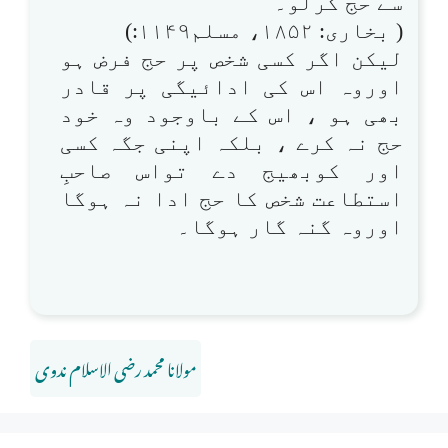
سے حج کرلو۔
( بخاری: ۱۸۵۲، مسلم۱۱۴۹:)
لیکن اگر کسی شخص پر حج فرض ہو
اوروہ اس کی ادائیگی پر قادر
بھی ہو ، اس کے باوجود وہ خود
حج نہ کرے ، بلکہ اپنی جگہ کسی
اور کوبھیج دے تواس صاحبِ
استطاعت شخص کا حج ادا نہ ہوگا
اوروہ گنہ گار ہوگا۔
مولانا محمد رضی الاسلام ندوی