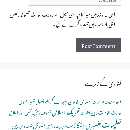
اس براؤزر میں میرا نام، ای میل، اور ویب سائٹ محفوظ رکھیں
اگلی بار جب میں تبصرہ کرنے کےلیے۔
فتاویٰ کے زمرے
اسلامی قانون
انبیاے کرام
اُصولِ
احکام میت
اُصولِ تفسیر
اراضیات
تحریک اسلامی
اِقامتِ دین
حدیث
تصوّف، تزکیۂ نفس اور اخلاق
آخرت
تعلیمات
تفسیری اِشکالات
جدید طبی مسائل
جمعہ و عیدین
توحید