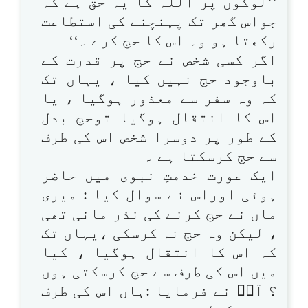
’’لوگوں پر اللہ کا یہ حق ہے کہ
جواس گھر تک پہنچنے کی استطاعت
رکھتا ہو وہ اس کا حج کرے ۔‘‘
اگر کسی شخص نے حج پر قدرت کے
باوجود حج نہیں کیا ، یہاں تک
کہ وہ سفر سے معذور ہوگیا ، یا
اس کا انتقال ہوگیا توحج بدل
کے طور پر دوسرا شخص اس کی طرف
سے حج کرسکتا ہے ۔
ایک عورت خدمتِ نبوی میں حاضر
ہوئی اوراس نے سوال کیا : میری
ماں نے حج کرنے کی نذر مانی تھی
، لیکن وہ حج نہ کرسکی ،یہاں تک
کہ اس کا انتقال ہوگیا ، کیا
میں اس کی طرف سے حج کرسکتی ہوں
؟ آپؐ نے فرمایا :ہاں اس کی طرف