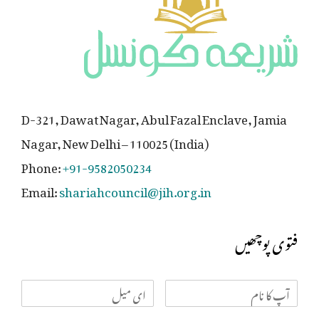
D-321, Dawat Nagar, Abul Fazal Enclave, Jamia
Nagar, New Delhi – 110025 (India)
Phone:
+91-9582050234
Email:
shariahcouncil@jih.org.in
فتوی پوچھیں