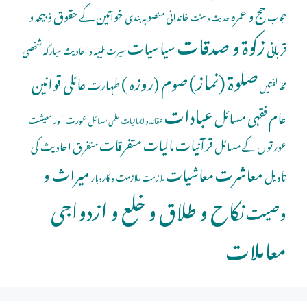
حج و عمرہ
خواتین کے حقوق
ذبیحہ و
خاندانی منصوبہ بندی
حجاب
حدیث و سنت
زکوۃ و صدقات
سیاسیات
قربانی
شخصی
سیرت طیبہ و احادیث مبارکہ
صلوة (نماز)
صوم (روزہ )
عائلی قوانین
طہارت
مخالفتیں
عبادات
عام فقہی مسائل
عورت اور معیشت
عقائد و ایمانیات
علمی مسائل
قرآنیات
مالیات
متفرقات
عورتوں کے مسائل
متفرق احادیث کی
معاشرت
میراث و
معاشیات
تأویل
ملازمت و کاروبار
ملازمت
نکاح و طلاق و خلع و ازدواجی
وصیت
معاملات