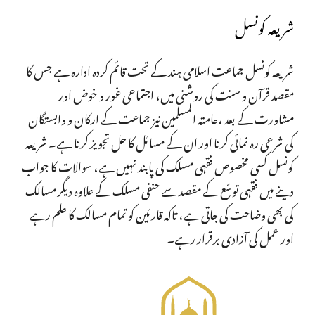
شریعہ کونسل
شریعہ کونسل جماعت اسلامی ہند کے تحت قائم کردہ ادارہ ہے جس کا
مقصد قرآن و سنت کی روشنی میں، اجتماعی غور و خوض اور
مشاورت کے بعد ،عامتہ المسلمین نیز جماعت کے ارکان و وابستگان
کی شرعی رہ نمائی کرنا اور ان کے مسائل کا حل تجویز کرنا ہے۔ شریعہ
کونسل کسی مخصوص فقہی مسلک کی پابند نہیں ہے، سوالات کا جواب
دینے میں فقہی توسّع کے مقصد سے حنفی مسلک کے علاوہ دیگر مسالک
کی بھی وضاحت کی جاتی ہے، تاکہ قارئین کو تمام مسالک کا علم رہے
اور عمل کی آزادی برقرار رہے۔