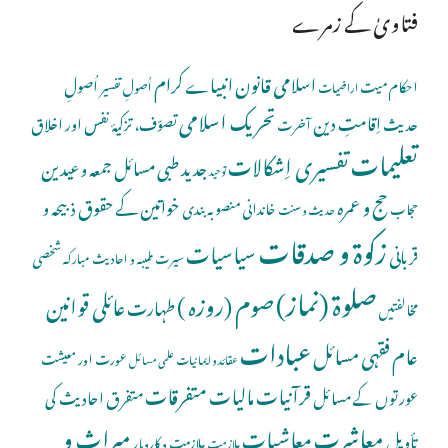
فتاویٰ کے زمرے
اسلامی قانون
انبیاے کرام
اُصولِ
احکام میت
اُصولِ تفسیر
اراضیات
تحریک اسلامی
اِقامتِ دین
حدیث
تصوّف، تزکیۂ نفس اور اخلاق
آخرت
تعلیمات
تفسیری اِشکالات
جدید طبی مسائل
جمعہ و عیدین
توحید
حج و عمرہ
خواتین کے حقوق
ذبیحہ و
خاندانی منصوبہ بندی
حجاب
حدیث و سنت
زکوۃ و صدقات
سیاسیات
قربانی
شخصی
سیرت طیبہ و احادیث مبارکہ
صلوة (نماز)
صوم (روزہ )
عائلی قوانین
طہارت
مخالفتیں
عبادات
عام فقہی مسائل
عورت اور معیشت
عقائد و ایمانیات
علمی مسائل
قرآنیات
مالیات
متفرقات
عورتوں کے مسائل
متفرق احادیث کی
معاشرت
میراث و
معاشیات
تأویل
ملازمت و کاروبار
ملازمت