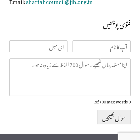
Email:
shariahcouncil@jih.org.in
فتوی پوچھیں
0 of 700 max words.
سوال بھیجیں