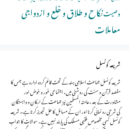
نکاح و طلاق و خلع و ازدواجی
وصیت
معاملات
شریعہ کونسل
شریعہ کونسل جماعت اسلامی ہند کے تحت قائم کردہ ادارہ ہے جس کا
مقصد قرآن و سنت کی روشنی میں، اجتماعی غور و خوض اور
مشاورت کے بعد ،عامتہ المسلمین نیز جماعت کے ارکان و وابستگان
کی شرعی رہ نمائی کرنا اور ان کے مسائل کا حل تجویز کرنا ہے۔ شریعہ
کونسل کسی مخصوص فقہی مسلک کی پابند نہیں ہے، سوالات کا جواب