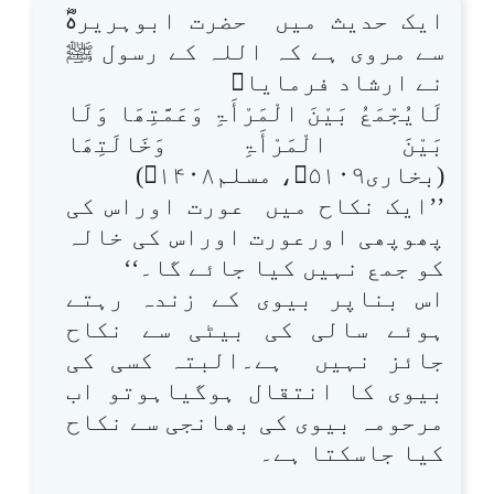
ایک حدیث میں حضرت ابوہریرہؓ
سے مروی ہے کہ اللہ کے رسول ﷺ
نے ارشاد فرمایا
لَایُجْمَعُ بَیْنَ الْمَرْأَۃِ وَعَمَّتِھَا وَلَا
بَیْنَ الْمَرْأَۃِ وَخَالَتِھَا
(بخاری۵۱۰۹، مسلم۱۴۰۸)
’’ایک نکاح میں عورت اوراس کی
پھوپھی اورعورت اوراس کی خالہ
کو جمع نہیں کیا جائے گا۔‘‘
اس بناپر بیوی کے زندہ رہتے
ہوئے سالی کی بیٹی سے نکاح
جائز نہیں ہے۔البتہ کسی کی
بیوی کا انتقال ہوگیاہوتو اب
مرحومہ بیوی کی بھانجی سے نکاح
کیا جاسکتا ہے۔