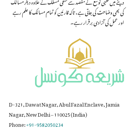
دینے میں فقہی توسّع کے مقصد سے حنفی مسلک کے علاوہ دیگر مسالک
کی بھی وضاحت کی جاتی ہے، تاکہ قارئین کو تمام مسالک کا علم رہے
اور عمل کی آزادی برقرار رہے۔
D-321, Dawat Nagar, Abul Fazal Enclave, Jamia
Nagar, New Delhi – 110025 (India)
Phone:
+91-9582050234