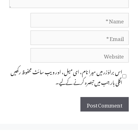
Name
Email
Website
اس براؤزر میں میرا نام، ای میل، اور ویب سائٹ محفوظ رکھیں
اگلی بار جب میں تبصرہ کرنے کےلیے۔