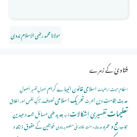
مولانا محمد رضی الاسلام ندوی
فتاویٰ کے زمرے
اسلامی قانون
انبیاے کرام
اُصولِ
احکام میت
اُصولِ تفسیر
اراضیات
تحریک اسلامی
اِقامتِ دین
حدیث
تصوّف، تزکیۂ نفس اور اخلاق
آخرت
تعلیمات
تفسیری اِشکالات
جدید طبی مسائل
جمعہ و عیدین
توحید
حج و عمرہ
خواتین کے حقوق
ذبیحہ و
خاندانی منصوبہ بندی
حجاب
حدیث و سنت