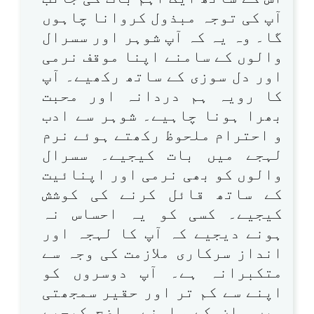
آپ کی توجہ مبذول کروانا چاہوں
گا۔ وہ یہ کہ آپ شوہر اور سسرال
والوں کے سامنے اپنا موقف نرمی
اور دل سوزی کے ساتھ رکھیے۔ آپ
کا رویہ ہم دردانہ اور محبت
بھرا ہونا چاہیے۔ شوہر سے ادب
و احترام ملحوظ رکھتے ہوئے نرم
لہجے میں بات کیجیے۔ سسرال
والوں کو بھی نرمی اور اپنائیت
کے ساتھ قائل کرنے کی کوشش
کیجیے۔ کسی کو یہ احساس نہ
ہونے دیجیے کہ آپ کا لہجہ اور
انداز سرکاری ملازمت کی وجہ سے
متکبرانہ ہے۔ آپ دوسروں کو
اپنے سے کم تر اور حقیر سمجھتی
ہیں۔ ان کے سامنے واضح کیجیے