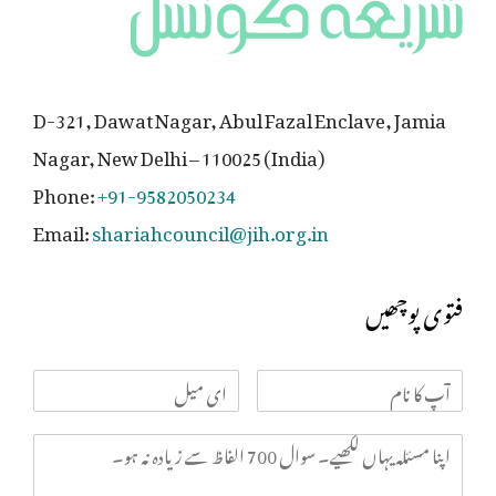
D-321, Dawat Nagar, Abul Fazal Enclave, Jamia
Nagar, New Delhi – 110025 (India)
Phone:
+91-9582050234
Email:
shariahcouncil@jih.org.in
فتوی پوچھیں