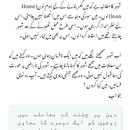
شوہر کا مطالبہ ہے کہ میں گھر بنانے کے لیے ہوم لون(Home
loan) لوں۔ میں سود کی وجہ سے اس میں الجھنا نہیں چاہتی، اس
لیے نظر انداز کر رہی ہوں۔ اسی طرح حمل ٹھہرنے کے بعد شوہر
چاہتے تھے میں اسقاط کروا لوں، اس پر بھی میں تیار نہیں ہوئی۔
اب شوہر سمجھنے لگے ہیں کہ میں ایک نافرمان بیوی ہوں۔ وہ کہتے ہیں کہ
ان معاملات میں مجھے شوہر کا کہنا ماننا چاہیے۔ شوہر کی ناراضی پر عورت
کی دعا قبول نہیں ہوتی۔ وہ مجھے جہنمی بیوی کہتے ہیں۔ آپ رہ نمائی
فرمائیں، میں کیا کروں ؟
جواب
دین پر چلنے کے معاملے میں
زوجین کو ایک دوسرے کا معاون