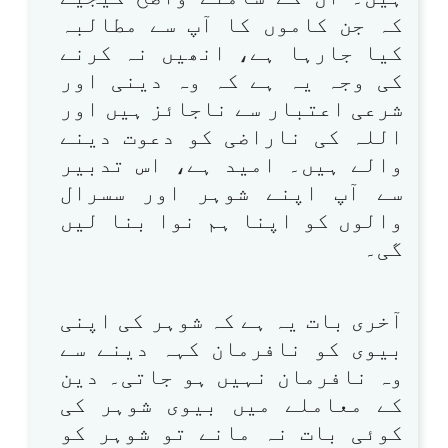
کہ جن کاموں کا آپ سے مطالبہ
کیا جارہا ہے، انھیں نہ کرنے
کی وجہ یہ ہے کہ وہ دینی اور
شرعی اعتبار سے ناجائز ہیں اور
اللہ کی ناراضی کو دعوت دینے
والے ہیں۔ امید ہے، اس تدبیر
سے آپ اپنے شوہر اور سسرال
والوں کو اپنا ہم نوا بنا لیں
گی۔
آخری بات یہ ہے کہ شوہر کی اپنی
بیوی کو نافرمان کہہ دینے سے
وہ نافرمان نہیں ہو جاتی۔ دین
کے معاملے میں بیوی شوہر کی
کوئی بات نہ مانے تو شوہر کو