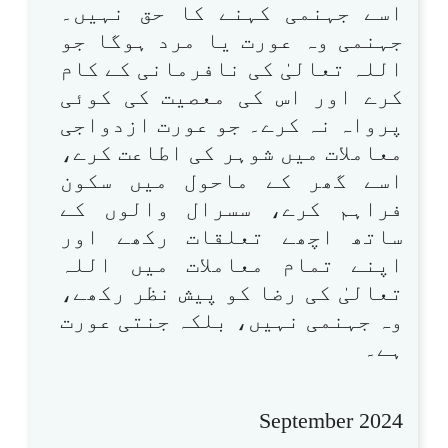
اسے جہنمی کہنے کا حق نہیں۔
جہنمی وہ عورت یا مرد ہوگا جو
اللہ تعالیٰ کی نافرمانی کے کام
کرے اور اس کی معصیت کی کوئی
پرواہ نہ کرے۔ جو عورت ازدواجی
معاملات میں شوہر کی اطاعت کرے،
اسے گھر کے ماحول میں سکون
فراہم کرے، سسرال والوں کے
ساتھ اچھے تعلقات رکھے اور
اپنے تمام معاملات میں اللہ
تعالیٰ کی رضا کو پیش نظر رکھے،
وہ جہنمی نہیں، بلکہ جنتی عورت
ہے۔
September 2024