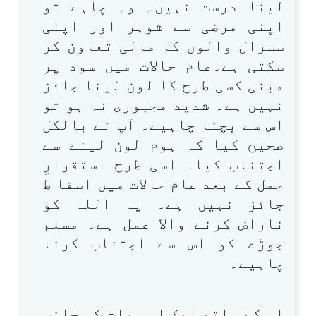
لینا درست نہیں۔ وہ چاہے تو
اپنی مرضی سے شوہر اور اپنی
سسرال والوں کا مالی تعاون کر
سکتی ہے۔عام حالات میں سود پر
مبنی کسی طرح کا لون لینا جائز
نہیں ہے۔ شدید مجبوری نہ ہو تو
اس سے بچنا چاہیے۔ آپ نے بالکل
صحیح کیا کہ ہوم لون لینے سے
اجتناب کیا۔ اسی طرح استقرارِ
حمل کے بعد عام حالات میں اسقا ط
جائز نہیں ہے۔ یہ اللہ کو
ناراض کرنے والا عمل ہے۔ مسلم
جوڑے کو اس سے اجتناب کرنا
چاہیے۔
اس کے ساتھ ایک اہم بات کی جانب