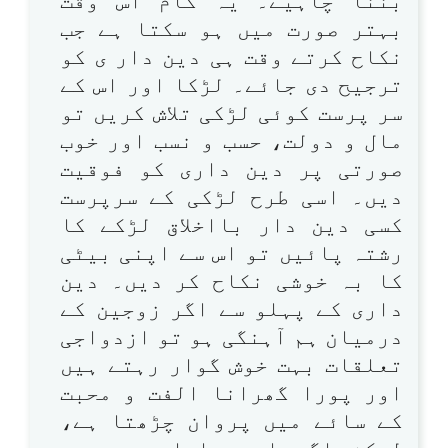
بننا چاہیے۔ یہ کام اس وقت
بہتر صورت میں ہو سکتا ہے جب
نکاح کرتے وقت ہی دین دار ی کو
ترجیح دی جائے۔ لڑکا اور اس کے
سر پرست کوئی لڑکی تلاش کریں تو
مال و دولت، حسب و نسب اور خوب
صورتی پر دین داری کو فوقیت
دیں۔ اسی طرح لڑکی کے سرپرست
کسی دین دار بااخلاق لڑکے کا
رشتہ پائیں تو اس سے اپنی بیٹی
کا بہ خوشی نکاح کر دیں۔ دین
داری کے پہلو سے اگر زوجین کے
درمیان ہم آہنگی ہو تو ازدواجی
تعلقات بہت خوش گوار رہتے ہیں
اور پورا گھرانا الفت و محبت
کے سائے میں پروان چڑھتا ہے،