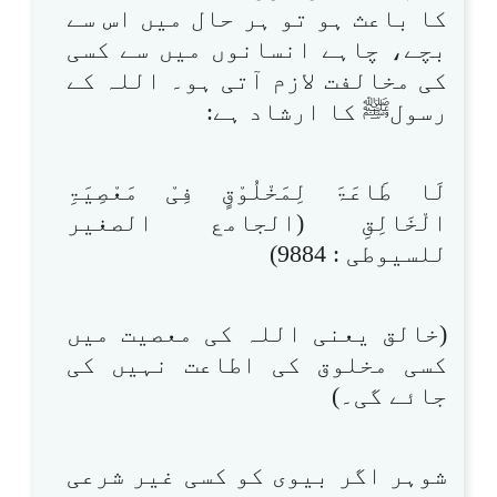
کا باعث ہو تو ہر حال میں اس سے
بچے، چاہے انسانوں میں سے کسی
کی مخالفت لازم آتی ہو۔ اللہ کے
رسولﷺ کا ارشاد ہے:
لَا طَاعَۃَ لِمَخْلُوْقٍ فِیْ مَعْصِیَۃِ
الْخَالِقِ (الجامع الصغیر
للسیوطی : 9884)
(خالق یعنی اللہ کی معصیت میں
کسی مخلوق کی اطاعت نہیں کی
جائے گی۔)
شوہر اگر بیوی کو کسی غیر شرعی