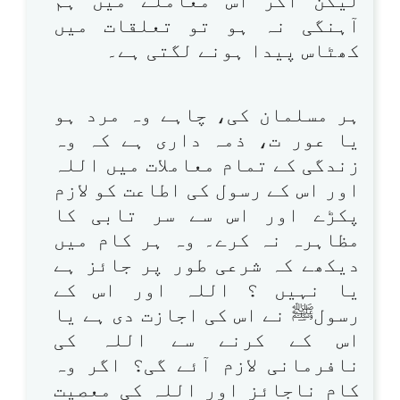
لیکن اگر اس معاملے میں ہم
آہنگی نہ ہو تو تعلقات میں
کھٹاس پیدا ہونے لگتی ہے۔
ہر مسلمان کی، چاہے وہ مرد ہو
یا عور ت، ذمہ داری ہے کہ وہ
زندگی کے تمام معاملات میں اللہ
اور اس کے رسول کی اطاعت کو لازم
پکڑے اور اس سے سر تابی کا
مظاہرہ نہ کرے۔ وہ ہر کام میں
دیکھے کہ شرعی طور پر جائز ہے
یا نہیں ؟ اللہ اور اس کے
رسولﷺ نے اس کی اجازت دی ہے یا
اس کے کرنے سے اللہ کی
نافرمانی لازم آئے گی؟ اگر وہ
کام ناجائز اور اللہ کی معصیت