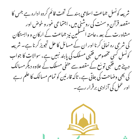
شریعہ کونسل جماعت اسلامی ہند کے تحت قائم کردہ ادارہ ہے جس کا
مقصد قرآن و سنت کی روشنی میں، اجتماعی غور و خوض اور
مشاورت کے بعد ،عامتہ المسلمین نیز جماعت کے ارکان و وابستگان
کی شرعی رہ نمائی کرنا اور ان کے مسائل کا حل تجویز کرنا ہے۔ شریعہ
کونسل کسی مخصوص فقہی مسلک کی پابند نہیں ہے، سوالات کا جواب
دینے میں فقہی توسّع کے مقصد سے حنفی مسلک کے علاوہ دیگر مسالک
کی بھی وضاحت کی جاتی ہے، تاکہ قارئین کو تمام مسالک کا علم رہے
اور عمل کی آزادی برقرار رہے۔