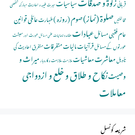
زکوۃ و صدقات
سیاسیات
قربانی
شخصی
سیرت طیبہ و احادیث مبارکہ
صلوة (نماز)
صوم (روزہ )
عائلی قوانین
طہارت
مخالفتیں
عبادات
عام فقہی مسائل
عورت اور معیشت
عقائد و ایمانیات
علمی مسائل
قرآنیات
مالیات
متفرقات
عورتوں کے مسائل
متفرق احادیث کی
معاشرت
میراث و
معاشیات
تأویل
ملازمت و کاروبار
ملازمت
نکاح و طلاق و خلع و ازدواجی
وصیت
معاملات
شریعہ کونسل