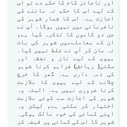
اور ناجائز کام کا حکم دے تو اس
کے لیے اس کا حکم نہ ماننے کی
اجازت ہے۔ اس کا شمار شوہر کی
نافرمانی میں نہیں ہوگا۔ آپ نے
جن دو کاموں کا تذکرہ کیا ہے،
ان کے معاملےمیں شوہر کی بات
نہ مان کر آپ نے غلط نہیں کیا۔
بیوی کے لیے نان و نفقہ اور
سکنیٰ( رہائش) فراہم کرنا شوہر
کی ذمہ داری ہے۔ گھر کا خرچ
چلانے کے لیے بیوی کا ملازمت
کرنا ضروری نہیں ہے۔ البتہ وہ
شوہر کی اجازت سے کوئی ملازمت
اختیار کر سکتی ہے، لیکن وہ
اپنی کمائی کی خود مالک ہوگی۔
شوہر کا اس کی کمائی پر قبضہ کر