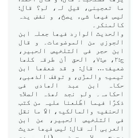
ما تعجبنی، قیل لہ، لم؟ قال:
لیس فیھا شیء یصحّ، و نفض یدہ
کالمنکر۔
والحدیث الوارد فیھا جعلہ ابن
الجوزی من الموضوعات۔ و قال
ابن حجر فی التلخیص الحبیر،
ج:۲، ص:۷، الحق أن طرقہ کلھا
ضعیفۃ… قال: و قد ضعفھا ابن
تیمیۃ والمزّی، و توقف الذھبی،
حکاہ ابن عبد الھادی فی
احکامہ۔ ولم نجد لھذہ الصلاۃ
ذکرًا فیما اطّلعنا علیہ من کتب
الحنفیۃ والمالکیۃ، الاّ ما نقل
فی التلخیص الحبیر، عن ابن
العربی أنہ قال: لیس فیھا حدیث
صحیح ولا حسن۔ (الموسوعۃ