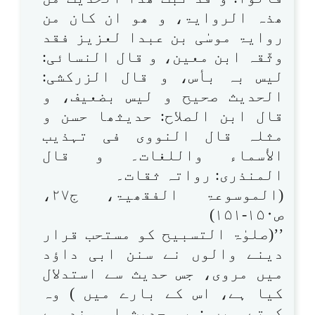
ھذہ الروایۃ، و ھو ان کان من
روایۃ موسٰی بن عبدا لعزیز فقد
وثّقہ ابن معین، و قال النسائی:
لیس بہ بأس، و قال الزرکشی:
الحدیث صحیح و لیس بضعیف، و
قال ابن الصلاح: حدیثھا حسن و
مثلہ قال النووی فی تہذیب
الأسماء واللغات۔ و قال
المنذری: رواتہ ثقات۔
(الموسوعۃ الفقھیۃ، ج۲۷،
ص۱۵۰-۱۵۱)
’’(صلوٰۃ التسبیح کو مستحب قرار
دینے والوں نے سنن ابی داؤد
میں مروی، جس حدیث سے استدلال
کیا ہے، اس کے بارے میں ) وہ
کہتے ہیں : یہ حدیث اس سند سے