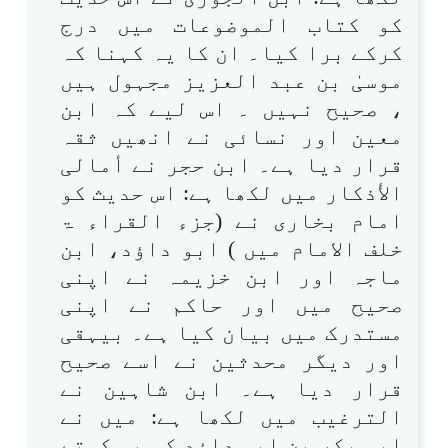
کو کتاب الموضوعات میں درج
کرکے برا کیا۔ ان کا یہ کہنا کہ
موسیٰ بن عبد العزیز مجہول ہیں
، صحیح نہیں ۔ اس لیے کہ ابن
معین اور نسائی نے انھیں ثقہ
قرار دیا ہے۔ ابن حجر نے أمالی
الأذکار میں لکھا ہے: اس حدیث کو
امام بخاری نے (جزء القراء ۃ
خلف الامام میں ) ابو داؤد، ابن
ماجہ اور ابن خزیمہ نے اپنی
صحیح میں اور حاکم نے اپنی
مستدرک میں بیان کیا ہے۔ بیہقی
اور دیگر محدثین نے اسے صحیح
قرار دیا ہے۔ ابن شاہین نے
الترغیب میں لکھا ہے: میں نے
ابو بکر بن ابی داؤد کو یہ کہتے