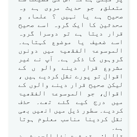
متعلق، جو حدیث مروی ہے وہ
صحیح ہے یا نہیں ؟ علماء و
محدثین کا ایک گروہ اسے صحیح
قرار دیتا ہے تو دوسرا گروہ
اسے ضعیف یا موضوع کہتاہے۔
الموسوعۃ الفقھیۃ میں دونوں
گروہوں کا ذکر ہے۔ آپ نے غیر
مشروع قرار دینے والو ں کے
اقوال تو پورے نقل کردیے ہیں ،
لیکن صحیح قرار دینے والوں کے
اقوال، جو الموسوعۃ الفقھیۃ
میں درج کیے گئے تھے۔ حذف
کردیے۔ سطور ذیل میں انھیں بھی
نقل کردینا مناسب معلوم ہوتا
ہے۔
قالوا: و قد ثبت ھٰذا الحدیث من