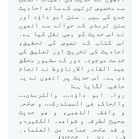
سے مخصوص ترتیب کے ساتھ احادیث
جمع کی ہیں ۔ سنن ابو داؤد اور
سنن ترمذی کے حوالے سے انھوں
نے اس حدیث کو بھی نقل کیا ہے۔
اس کتاب کے نصوص کی تحقیق،
احادیث کی تخریج اور تعلیق کی
خدمت موجودہ دور کے مشہور محقّق
عبد القادر الارناؤوط نے انجام
دی ہے۔ اس حدیث پر انھوں نے یہ
حاشیہ لگایا ہے:
رواہ ابو داؤد… والترمذی…
والحاکم فی المستدرک… و صحّحہ
و وافقہ الذھبی، و ھو حدیث
صحیح لطرقہ و شواھدہ الکثیرۃ،
و قد صحّحہ جماعۃ من العلماء۔
(جامع الاصول، ۶/۲۵۴)