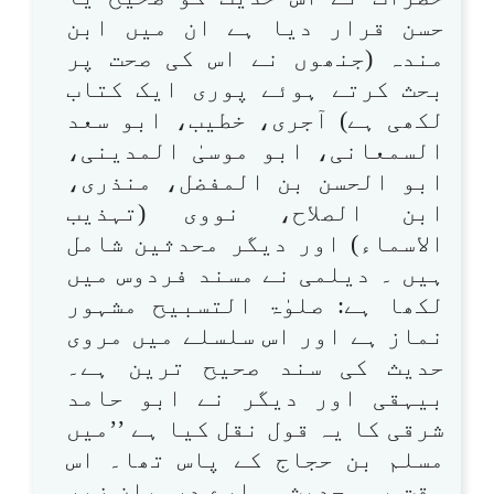
حسن قرار دیا ہے ان میں ابن
مندہ (جنھوں نے اس کی صحت پر
بحث کرتے ہوئے پوری ایک کتاب
لکھی ہے) آجری، خطیب، ابو سعد
السمعانی، ابو موسیٰ المدینی،
ابو الحسن بن المفضل، منذری،
ابن الصلاح، نووی (تہذیب
الاسماء) اور دیگر محدثین شامل
ہیں ۔ دیلمی نے مسند فردوس میں
لکھا ہے: صلوٰۃ التسبیح مشہور
نماز ہے اور اس سلسلے میں مروی
حدیث کی سند صحیح ترین ہے۔
بیہقی اور دیگر نے ابو حامد
شرقی کا یہ قول نقل کیا ہے ’’میں
مسلم بن حجاج کے پاس تھا۔ اس
وقت یہی حدیث ہمارے درمیان زیر