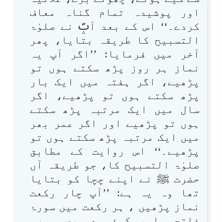
اور پوشیدہ تمام گناہ معاف
کردے۔‘‘ اس کے بعد آپؐ نے صلوٰۃ
التسبیح کا طریقہ بتایا، پھر
آخر میں فرمایا: ’’اگر آپ یہ
نماز ہر روز پڑھ سکتے ہوں تو
پڑھیے، اگر ہفتہ میں ایک بار
پڑھ سکتے ہوں تو پڑھیے، اگر
سال میں ایک مرتبہ پڑھ سکتے
ہوں تو پڑھیے اور اگر عمر بھر
میں ایک مرتبہ پڑھ سکتے ہوں تو
پڑھیے۔‘‘ اس روایت کے مطابق
صلوٰۃ التسبیح کا، جو طریقہ آں
حضرت ﷺ نے اپنے چچا کو بتایا
تھا وہ یہ ہے: ’’آپ چار رکعت
نماز پڑھیں ، ہر رکعت میں سورۂ
فاتحہ اور کوئی دوسری سورہ