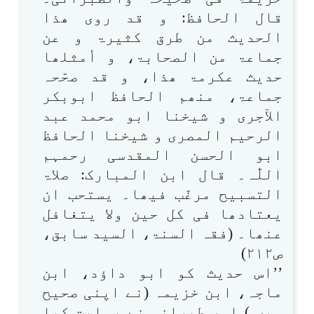
قال الحافظ: و قد روی ھذا
الحدیث من طرق کثیرۃ و عن
جماعۃ من الصحابۃ، و أمثلھا
حدیث عکرمۃ ھذا، و قد صحّحہ
جماعۃ، منھم الحافظ ابوبکر
الآجری و شیخنا ابو محمد عبد
الرحیم المصری و شیخنا الحافظ
ابو الحسن المقدسی رحمہم
اللّٰہ۔ قال ابن المبارک: صلاۃ
التسبیح مرغّب فیھا۔ یستحب ان
یعتادھا فی کل حین ولا یتغافل
عنھا۔ (فقہ السنۃ، السید سابق،
ص۲۱۲)
’’اس حدیث کو ابو داؤد، ابن
ماجہ، ابن خزیمہ (نے اپنی صحیح
میں ) اور طبرانی نے روایت کیا