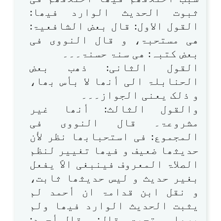
ثبوت الحدیث الوارد فیھا:
القول الاول: قال بعض الشافعیۃ:
ھی مستحبۃ، و قال النووی فی
بعض کتبہ: ھی سنۃ حسنۃ۔۔۔
القول الثانی: ذھب بعض
الحنابلۃ الی أنھا لا بأس بھا،
و ذلک یعنی الجواز۔۔۔
والقول الثالث: أنھا غیر
مشروعۃ۔ قال النووی فی
المجموع: فی استحبابھا نظر لأن
حدیثھا ضعیف و فیھا تغییر لنظم
الصلاۃ المعروف فینبغی الاّ یفعل
بغیر حدیث و لیس حدیثھا ثابت،
و نقل ابن قدامۃ ان أحمد لم
یثبت الحدیث الوارد فیھا ولم
یرھا مستحبۃ۔ قال: و قال أحمد: