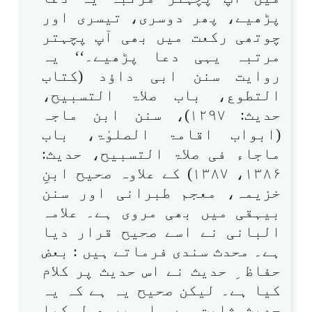
پڑھیے، پھر دوسری، تیسری اور
چوتھی رکعت میں بھی آپ پچہتر
مرتبہ یہی دعا پڑھیے۔‘‘ یہ
روایت سنن ابی داؤد (کتاب
التطوع، باب صلاۃ التسبیح،
حدیث: ۱۲۹۷)، سنن ابن ماجہ
(ابواب اقامۃ الصلوٰۃ، باب
ماجاء فی صلاۃ التسبیح، حدیث:
۱۳۸۶، ۱۳۸۷) کے علاوہ صحیح ابنِ
خزیمہ، معجم طبرانی اور سنن
بیہقی میں بھی مروی ہے۔ علامہ
البانی نے اسے صحیح قرار دیا
ہے۔ محدث سندی فرماتے ہیں : بعض
حفاظ ِ حدیث نے اس حدیث پر کلام
کیا ہے۔ لیکن صحیح یہ ہے کہ یہ
حدیث ثابت ہے، اس پر عمل کیا