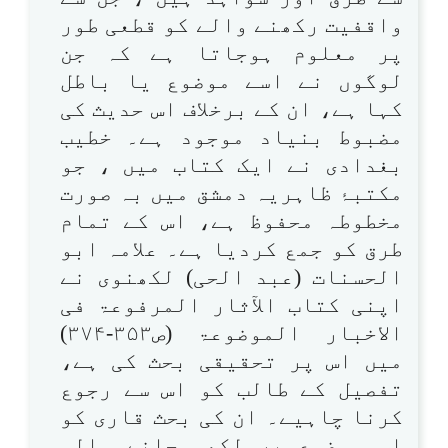
واقفیت رکھنے والے کو قطعی طور
پر معلوم ہوجاتا ہے کہ جن
لوگوں نے اسے موضوع یا باطل
کہا ہے، ان کے برخلاف اس حدیث کی
مضبوط بنیاد موجود ہے۔ خطیب
بغدادی نے ایک کتاب میں ، جو
مکتبۂ ظاہریہ دمشق میں بہ صورت
مخطوطہ محفوظ ہے، اس کے تمام
طرق کو جمع کردیا ہے۔ علامہ ابو
الحسنات (عبد الحی) لکھنوی نے
اپنی کتاب الآثار المرفوعۃ فی
الاخبار الموضوعۃ (ص۳۵۳-۳۷۴)
میں اس پر تحقیقی بحث کی ہے،
تفصیل کے طالب کو اس سے رجوع
کرنا چاہیے۔ ان کی بحث قاری کو
اس موضوع پر لکھی جانے والی