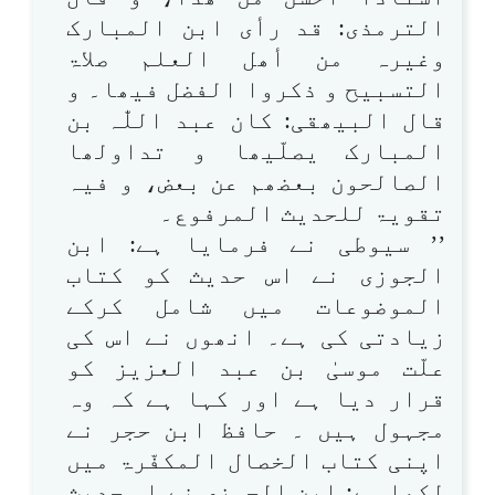
الترمذی: قد رأی ابن المبارک
وغیرہ من أھل العلم صلاۃ
التسبیح و ذکروا الفضل فیھا۔ و
قال البیھقی: کان عبد اللّٰہ بن
المبارک یصلّیھا و تداولھا
الصالحون بعضھم عن بعض، و فیہ
تقویۃ للحدیث المرفوع۔
’’ سیوطی نے فرمایا ہے: ابن
الجوزی نے اس حدیث کو کتاب
الموضوعات میں شامل کرکے
زیادتی کی ہے۔ انھوں نے اس کی
علّت موسیٰ بن عبد العزیز کو
قرار دیا ہے اور کہا ہے کہ وہ
مجہول ہیں ۔ حافظ ابن حجر نے
اپنی کتاب الخصال المکفّرۃ میں
لکھا ہے: ابن الجوزی نے اس حدیث