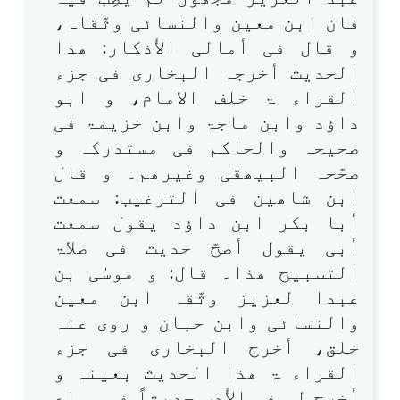
فان ابن معین والنسائی وثّقاہ،
و قال فی أمالی الأذکار: ھذا
الحدیث أخرجہ البخاری فی جزء
القراء ۃ خلف الامام، و ابو
داؤد وابن ماجۃ وابن خزیمۃ فی
صحیحہ والحاکم فی مستدرکہ و
صحّحہ البیھقی وغیرھم۔ و قال
ابن شاھین فی الترغیب: سمعت
أبا بکر ابن داؤد یقول سمعت
أبی یقول أصحّ حدیث فی صلاۃ
التسبیح ھذا۔ قال: و موسٰی بن
عبدا لعزیز وثّقہ ابن معین
والنسائی وابن حبان و روی عنہ
خلق، أخرج البخاری فی جزء
القراء ۃ ھذا الحدیث بعینہ و
أخرج لہ فی الأدب حدیثاً فی سماع