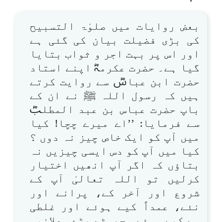
بعض روایات میں صلوٰۃ التسبیح
کی بڑی فضیلت بیان کی گئی ہے
اور اس پر بہت اجر و ثواب بتایا
گیا ہے۔ حضرت عکرمہؓ اپنے استاد
حضرت ابن عباسؓ سے روایت کرتے
ہیں کہ رسول اللہ ﷺ نے ان کے
باپ حضرت عباس بن عبد المطلبؓ
سے فرمایا: ’’اے میرے چچا! کیا
میں آپ کو ایک خاص چیز نہ دوں ؟
کیا میں آپ کو دس ایسی چیزیں نہ
بتاؤں کہ اگر آپ انھیں اختیار
کرلیں تو اللہ تعالیٰ آپ کے
شروع اور آخر کے، پرانے اور
نئے، عمداً کیے ہوئے اور غلطی
سے کیے ہوئے، چھوٹے بڑے، علانیہ