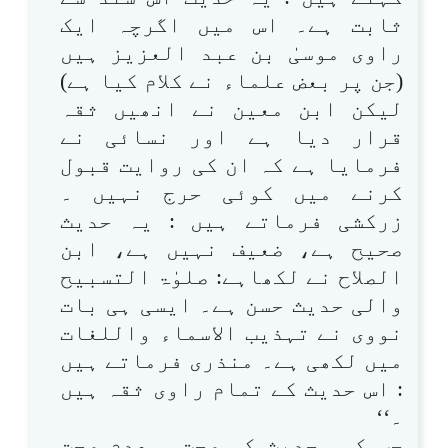
ثابت ہے۔ اس میں اگرچہ ایک
راوی موسیٰ بن عبد العزیز ہیں
(جن پر بعض علماء نے کلام کیا ہے)
لیکن ابن معین نے انھیں ثقہ
قرار دیا ہے اور نسائی نے
فرمایا ہے کہ ان کی روایت قبول
کرنے میں کوئی حرج نہیں ۔
زرکشی فرماتے ہیں : یہ حدیث
صحیح ہے، ضعیف نہیں ہے، ابن
الصلاح نے لکھاہے: صلوٰۃ التسبیح
والی حدیث حسن ہے۔ ایسی ہی بات
نووی نے تہذیب الاسماء واللغات
میں لکھی ہے۔ منذری فرماتے ہیں
: اس حدیث کے تمام راوی ثقہ ہیں
۔‘‘
جب کسی حدیث کی صحت و عدم صحت