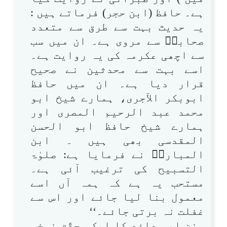
ہے۔ حافظ (ابن حجر) فرماتے ہیں :
یہ حدیث بہت سے طرق سے متعدد
صحابہؓ سے مروی ہے۔ ان میں سب
سے اچھی عکرمہ کی یہ روایت ہے۔
اسے بہت سے محدثین نے صحیح
قرار دیا ہے۔ ان میں حافظ
ابوبکر الآجری، ہمارے شیخ ابو
محمد عبد الرحیم المصری اور
ہمارے شیخ حافظ ابو الحسن
المقدسی بھی ہیں ۔ ابن
المبارکؒ نے فرمایا ہے: صلوٰۃ
التسبیح کی ترغیب آئی ہے۔
مستحب یہ ہے کہ ہمہ آں اسے
معمول بنا لیا جائے اور اس سے
غفلت نہ برتی جائے۔‘‘
سنن ابی داؤد کا ایک محقّق نسخہ