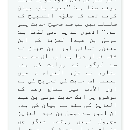
ہوئے سنا ہے: ’’میرے باپ بیان
کرتے تھے کہ صلوٰۃ التسبیح کے
سلسلے میں سب سے صحیح حدیث یہی
ہے۔‘‘ انھوں نے یہ بھی لکھا ہے:
موسیٰ بن عبدا لعزیز کو ابن
معین، نسائی اور ابن حبان نے
ثقہ قرار دیا ہے اور ان سے بہت
سے لوگوں نے روایت کی ہے۔
بخاری نے جزء القراء ۃ میں
بعینہ اس حدیث کی تخریج کی ہے
اور الأدب میں سماع رعد کے
موضوع پر ایک حدیث موسیٰ بن عبد
العزیز کی سند سے بیان کی ہے۔
ان امور سے موسیٰ بن عبد العزیز
مجہول نہیں رہتے۔ دیگر جن
حضرات نے اس حدیث کو صحیح یا