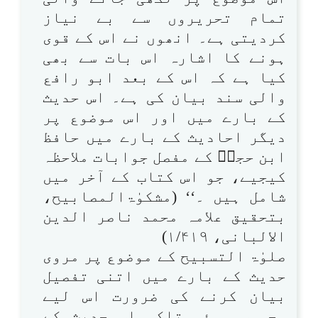
تمام تحریروں سے بے نیاز
کردیتی ہے۔ انھوں نے اس کے قوی
ہونے کا اشارہ اس بات سے بھی
کیا ہے کہ اس کے بعد ابو رافع
والی سند بیان کی ہے۔ اس حدیث
کے بارے میں اور اس موضوع پر
دیگر احادیث کے بارے میں حافظ
ابن حجرؒ کے مفصل جوابات ملاحظہ
کیجیے، جو اس کتاب کے آخر میں
شامل ہیں ۔‘‘ (مشکوٰۃالمصابیح،
بتحقیق علامہ محمد ناصر الدین
الالبانی، ۱/۴۱۹)
صلوٰۃ التسبیح کے موضوع پر مروی
حدیث کے بارے میں اتنی تفصیل
بیان کرنے کی ضرورت اس لیے
محسوس ہوئی تاکہ اس حدیث کے