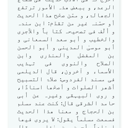
الرعد، و ببعض ھذہ الأمور ترتفع
الجھالۃ، و ممّن صحّح ھذا الحدیث
أو حسّنہ غیر من تقدّم: ابن مندہ
و ألّف فی تصحیحہ کتا باً والآجری
والخطیب و أبو سعد السمعانی و
أبو موسیٰ المدینی و أبو الحسن
بن المفضل والمنذری وابن
الصلاح والنووی فی تہذیب
الأسماء و آخرون، قال الدیلمی
فی مسند الفردوس: صلاۃ التسبیح
أشھر الصلوات و أصحّھا اسنادًا،
و روی البیہقی وغیرہ عن أبی
حامد الشرقی قال: کنت عند مسلم
بن الحجاج و معنا ھذا الحدیث
فسمعت مسلماً یقول: لا یروی فیھا
اسناداً أحسن من ھٰذا، و قال