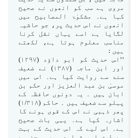
مروی ہے سب کو انھوں نے صحیح
کہا ہے۔ مشکوٰۃ المصابیح میں
انھوں نے اس حدیث پر، جو حاشیہ
لگایا ہے اسے یہاں نقل کرنا
مناسب معلوم ہوتا ہے، لکھتے
ہیں :
’’اس حدیث کو ابو داؤد (۱۲۹۷)
اور ابن ماجہ (۱۳۸۷) نے ضعیف
سند سے روایت کیا ہے۔ اس میں
موسیٰ بن عبد العزیز اور حکم بن
ابان ہیں ۔ یہ دونوں حافظہ کے
پہلو سے ضعیف ہیں ۔ حاکم (۱/۳۱۸)
پھر ذہبی نے اس کے قوی ہونے کا
اشارہ کیا ہے۔ یہی بات صحیح
ہے۔ اس لیے کہ اس حدیث کے بہت
سے طرق اور شواہد ہیں ، جن سے