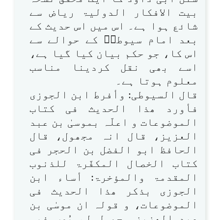
بیت الافکار الدولیۃ ریاض سے
شائع ہوا ہے۔ اس میں اس حدیث کے
بعد امام سیوطیؒ کے حوالے سے
اس کا، جو حکم بیان کیا گیا ہے،
اسے بھی نقل کردینا مناسب
معلوم ہوتا ہے۔
قال السیوطی: وأفرط ابن الجوزی
فأورد ھذا الحدیث فی کتاب
الموضوعات و اعلّہ بموسیٰ بن عبد
العزیز، قال انہ مجھول، قال
الحافظ ابو الفضل بن الحجر فی
کتاب الخصال المکفّرۃ للذنوب
المقدمۃ والمؤخرۃ: أساء ابن
الجوزی بذکر ھذا الحدیث فی
الموضوعات، و قولہ ان موسٰی بن
عبد العزیز مجھول لم یُصِب فیہ