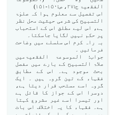
الفقھیۃ ج:۲۷، ص:۱۵۰-۱۵۱)
اس تفصیل سے معلوم ہوا کہ صلوٰۃ
التسبیح کی شرعی حیثیت محل نظر
ہے، اس لیے مطلق اس کے استحباب
پر حکم نہیں لگایا جاسکتا۔
بہ راہ کرم اس سلسلے میں وضاحت
فرمائیں ۔
جواب: الموسوعۃ الفقھیۃمیں
صلاۃ التسبیح کے بارے میں مفصل
بحث موجود ہے۔ اس کے مطابق
فقہاء کے تین گروہ ہیں ۔ ایک
گروہ اسے مستحب قرار دیتا ہے،
دوسرا اس کے جواز کا قائل ہے
اور تیسرا اسے غیر مشروع کہتا
ہے۔ فقہاء کا یہ اختلاف اس بات
پر مبنی ہے کہ اس کی فضیلت سے