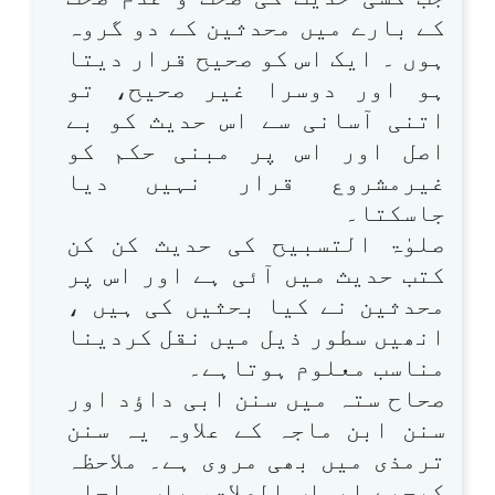
کے بارے میں محدثین کے دو گروہ
ہوں ۔ ایک اس کو صحیح قرار دیتا
ہو اور دوسرا غیر صحیح، تو
اتنی آسانی سے اس حدیث کو بے
اصل اور اس پر مبنی حکم کو
غیرمشروع قرار نہیں دیا
جاسکتا۔
صلوٰۃ التسبیح کی حدیث کن کن
کتب حدیث میں آئی ہے اور اس پر
محدثین نے کیا بحثیں کی ہیں ،
انھیں سطور ذیل میں نقل کردینا
مناسب معلوم ہوتاہے۔
صحاح ستہ میں سنن ابی داؤد اور
سنن ابن ماجہ کے علاوہ یہ سنن
ترمذی میں بھی مروی ہے۔ ملاحظہ
کیجیے ابواب الصلاۃ، باب ماجاء