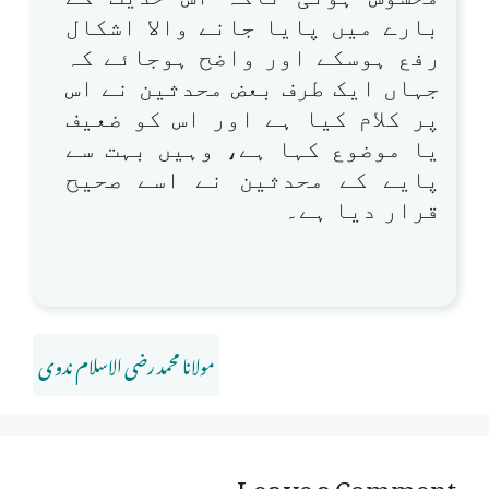
بارے میں پایا جانے والا اشکال
رفع ہوسکے اور واضح ہوجائے کہ
جہاں ایک طرف بعض محدثین نے اس
پر کلام کیا ہے اور اس کو ضعیف
یا موضوع کہا ہے، وہیں بہت سے
پایے کے محدثین نے اسے صحیح
قرار دیا ہے۔
مولانا محمد رضی الاسلام ندوی
Leave a Comment