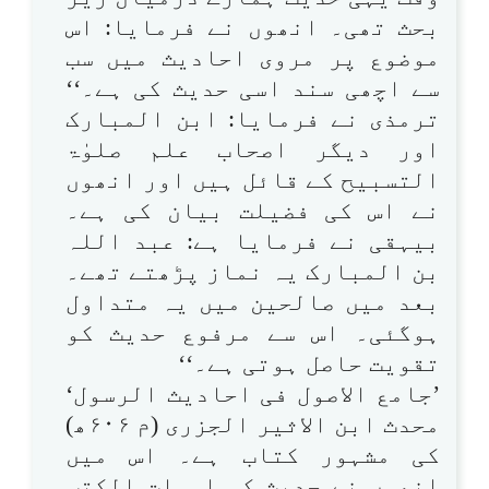
بحث تھی۔ انھوں نے فرمایا: اس
موضوع پر مروی احادیث میں سب
سے اچھی سند اسی حدیث کی ہے۔‘‘
ترمذی نے فرمایا: ابن المبارک
اور دیگر اصحاب علم صلوٰۃ
التسبیح کے قائل ہیں اور انھوں
نے اس کی فضیلت بیان کی ہے۔
بیہقی نے فرمایا ہے: عبد اللہ
بن المبارک یہ نماز پڑھتے تھے۔
بعد میں صالحین میں یہ متداول
ہوگئی۔ اس سے مرفوع حدیث کو
تقویت حاصل ہوتی ہے۔‘‘
’جامع الاصول فی احادیث الرسول‘
محدث ابن الاثیر الجزری (م ۶۰۶ھ)
کی مشہور کتاب ہے۔ اس میں
انھوں نے حدیث کی امہات الکتب