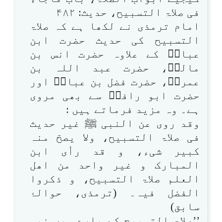
فی صلاۃ التسبیح، حدیث: ۴۸۲
امام ترمذی نے لکھا ہے کہ صلاۃ
التسبیح کی حدیث حضرت ابن
عباسؓ کے علاوہ حضرت انس بن
مالکؓ، حضرت عبد اللہ بن
عمروؓ، حضرت فضل بن عباسؓ اور
حضرت ابو رافعؓ سے بھی مروی
ہے۔ وہ مزید فرماتے ہیں :
وقد روی عن النبی ﷺ غیر حدیث
فی صلاۃ التسبیح، ولا یصحّ منہ
کبیر شیء، و قد رأی ابن
المبارک و غیر واحد من اھل
العلم صلاۃ التسبیح، و ذکروا
الفضل فیہ۔ (ترمذی، حوالۂ
سابق)
’’صلاۃ التسبیح کے بارے میں نبی