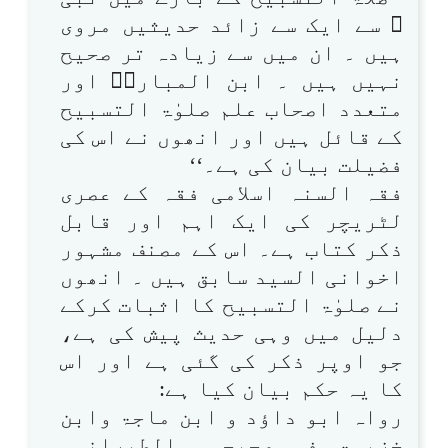
ﷺ سے ایک سے زائد حدیثیں مروی
ہیں ۔ ان میں سے زیادہ تر صحیح
نہیں ہیں ۔ ابن المبارکؒ اور
متعدد اصحاب علم صلوٰۃ التسبیح
کے قائل ہیں اور انھوں نے اس کی
فضیلت بیان کی ہے۔‘‘
فقہ السنہ اسلامی فقہ کے عصری
لٹریچر کی ایک اہم اور قابل
ذکر کتاب ہے۔ اس کے مصنف مشہور
اخوانی السید سابق ہیں ۔ انھوں
نے صلوٰۃ التسبیح کا اثبات کرکے
دلیل میں وہی حدیث پیش کی ہے،
جو اوپر ذکر کی گئی ہے اور اس
کا یہ حکم بیان کیا ہے:
رواہ ابو داؤد و ابن ماجۃ وابن
خزیمۃ فی صحیحہ والطبرانی۔