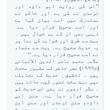
’’اس کی روایت ابو داؤد اور
ترمذی نے کی ہے اور حاکم نے
مستدرک میں اسے بیان کیا ہے
اور اسے صحیح قرار دیا ہے۔
ذہبی بھی ان کے ہم خیال ہیں ۔
بہت سے طرق اور شواہد کی بنا پر
یہ حدیث صحیح ہے۔ بہت سے علماء
نے اسے صحیح قرار دیا ہے۔‘‘
علاّمہ محمد ناصر الدین الالبانی
(م۱۹۹۹) عصر حاضر کے مشہور محدث
ہیں ۔ تحقیق ِ حدیث کے معاملے
میں بہت سخت تصور کیے جاتے ہیں
۔ مگر انھوں نے بھی اس حدیث کو
صحیح قرار دیا ہے۔ سنن ابی
داؤد، سنن ترمذی اور سنن ابن
ماجہ میں ، جن سندوں سے یہ حدیث