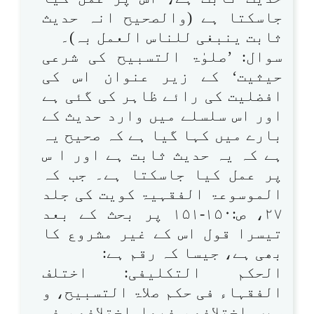
جاسکتا ہے (والصحیح انہ حدیث
ثابت ینبغی للناس العمل بہ)۔
سوال: ’صلوٰۃ التسبیح کی شرعی
حیثیت‘ کے زیر عنوان اس کی
افضلیت کی رائے ظاہر کی گئی ہے
اور اس سلسلے میں وارد حدیث کے
بارے میں کہا گیا ہے کہ صحیح یہ
ہے کہ یہ حدیث ثابت ہے اور ا س
پر عمل کیا جاسکتا ہے۔ جب کہ
الموسوعۃ الفقہیۃ کویت کی جلد
۲۷، ص:۱۵۰-۱۵۱ پر بحث کے بعد
تیسرا قول اس کے غیر مشروع کا
بھی ہے، جیسا کہ رقم ہے:
الحکم التکلیفی: اختلف
الفقہاء فی حکم صلاۃ التسبیح، و
سبب اختلافھم فیھا اختلافھم فی