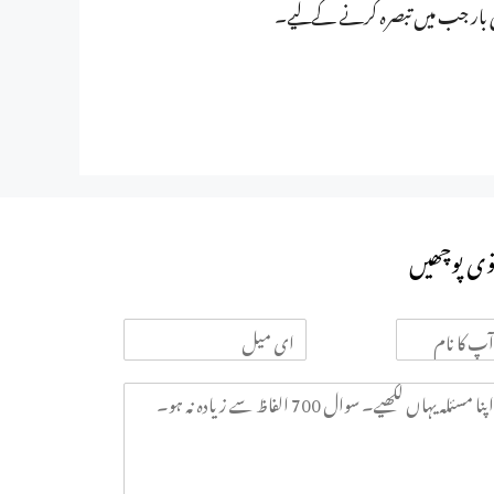
ی بار جب میں تبصرہ کرنے کےلیے۔
وی پوچھیں