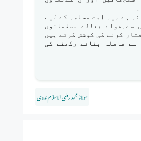
۔
ہ ہے ۔یہ امت مسلمہ کے لیے
 سےبھولے بھالے مسلمانوں
تار کرنے کی کوشش کرتے ہیں
 سے فاصلہ بنائے رکھنے کی
مولانا محمد رضی الاسلام ندوی