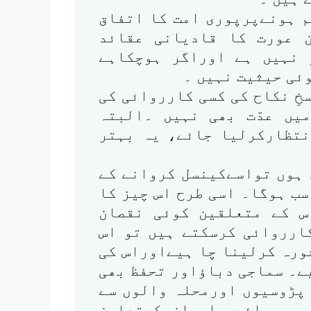
م ہونےپرپوری امت کا اتفاق
 عورت کا قادیانی عقائد
 نہیں ہے اوراگر ہوچکاہے
وئی حیثیت نہیں ۔
خِ نکاح کی کسی کارروائی کی
یں عدّت بھی نہیں ۔البتہ
نتظارکرلیا جائے، یہ بہتر
 ہوں تواسےکینسل کروانے کے
ب ہوگا۔ اسی طرح اس چیز کا
س کے متعلقین کوئی نقصان
ارروائی کرسکتے ہیں تو اس
ورہ کرلینا چا ہیےاوراس کی
۔ سماجی دباؤاور تحفظ بھی
پڑوسیوں اورمحلہ والوں سے
 سمجھائیں اوران کےتعاون