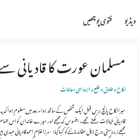
ویڈیو
فتوی پوچھیں
مسلمان عورت کا قادیانی سے
نکاح و طلاق و خلع و ازدواجی معاملات
میرا نکاح پانچ برس قبل ایک شخص کےساتھ ہوا۔بعد میں معلوم ہوا کہ ی
قادیانی خیالات رکھتے تھے۔ افسوس کہ مجھے اور میرے خاندان کواس جما
مجھےزبردستی درج ذیل عقائد ماننےکو کہاگیا: - مرزاغلام احمدقادیانی مہد