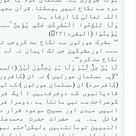
مرد سے نکاح نہیں ہوسکتا۔قرآن مجید
اللہ تعالیٰ کا ارشاد ہے:
وَلَا تَنْكِحُوا الْمُشْرِكٰتِ حَتّٰى يُؤْمِنَّ ۚ....
يُؤْمِنُوْا (البقرۃ۲۲۱)
’’ مشرک عورتوں سے نکاح مت کروجب تک
....... اورمشرکین جب تک ایمان نہ لے 
نکاح مت کرو‘‘۔
لَا ہُنَّ حِلٌّ لَّہُمْ وَلَا ہُمْ يَحِلُّوْنَ لَہُنَّ (المم
’’(یہ مسلمان عورتیں ) نہ ان (کافروں 
(کافرمرد) ان (مسلمان عورتوں ) کے لیے
قادیانیوں کے دوفرقےہیں : ایک فرق
کوصراحت سے نبی مانتا ہے ۔دوسرا فرق
انہیں مہدی اور مسیح موعود قرار دی
قائل ہے۔ یہ حضرات حضرت محمدصلی
النبیین تومانتےہیں ،لیکن’ختم نبوت
اوراس کا دوراز کار مفہوم بیان کرتے