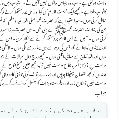
وفات ہوگئی ہے۔اب وہ دنیامیں واپس نہیں آئیں گے۔ - پنجاب میں 
کاثواب ملتا ہے۔ مجھےایک’ بیعت فار م‘ دیاگیااوراس پر دستخط کرنےکوکہاگ
شامل کرتی ہوں ۔میرا عقیدہ ہے کہ حضر ت محمد صلی اللہ علیہ وسلم ’ خاتم
جن کی بشارت حضرت محمد ﷺ نے دی تھی ۔ میں حضرت مرزا مسرور احمد ک
کرتی ہوں ۔‘‘ میں نے اس فارم پر دستخط کرنےسےانکار کردیا۔ اس کےبعد
اورپریشان کیاجانےلگا،جس کی وجہ سے میں بیمار رہنےلگی ہوں ۔ لاعلمی
درست نہیں تو نکاح نامہ اور دیگر دستاویزات کوکینسل کروانےکے لیے کیا کرنا ہوگا؟ (۵) کیا اس کیس میں 
جواب
اسلامی شریعت کی روٗ سے نکاح کے لیے
ہونا ضروری ہے۔ مسلمان مرد یا عور