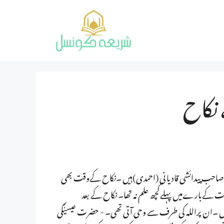
 نکاح
ہ صاحب پیدائشی قادیا نی (احمدی)ہیں ۔نکاح کےوقت بھی
عت کےبارےمیں پہلےکچھ علم نہ تھا۔ نکاح کے بعد
ی ہیں ۔ان پراللہ کی طرف سے وحی آتی تھی۔ - حضرت عیسیٰؑکی