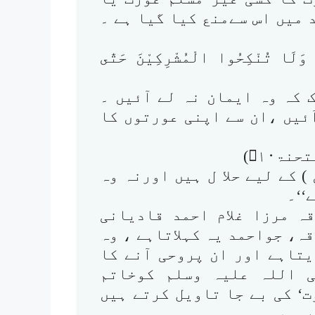
 میں اس سےمنع کیا گیا ہے ۔
. وَلَا تُنْكِحُوا الْمُشْرِكِيْنَ حَتّٰى
 کہ وہ ایمان نہ لے آئیں ۔
آئیں ،ان سے اپنی عورتوں کا
تحنۃ۱۰)
) کے لیے حلا ل ہیں اورنہ وہ
‘‘۔
ہ مرزا غلام احمد قادیانی
ہ، جواحمد یہ کہلاتاہے ، وہ
تاہے اور ان پروحی آنے کا
 اللہ علیہ وسلم کوخاتم
‘ کی بے جا تاویل کرتے ہیں
 ہیں ۔