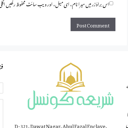
اس براؤزر میں میرا نام، ای میل، اور ویب سائٹ محفوظ رکھیں اگل
فت
ی
D-321, Dawat Nagar, Abul Fazal Enclave,