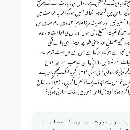
واقع قادیان مکہ کےمثل ہے۔وہاں کی زیارت کرنےسےحج
یا۔اس میں لکھاہوا تھا کہ ’’میں خودکواحمد یہ جماعت میں
 النبیین‘ہیں اورحضرت مرزا غلام احمد وہی امام مہدی ہیں
و خلیفۃ المسیح مانتی ہوں اور ان کی اطاعت کا وعدہ
 مجھے جسمانی اور ذہنی طور پر اذیت دی جانےلگی
 میں مجھ سے جوگناہ ہوگیا ہے اس سے میں بہت شرم سار
ہوں اوراللہ تعالیٰ سے معافی مانگتی ہوں ۔ مجھے درج ذیل سوالات کے جوابات سے نوازیں : (۱) کیا ان صاحب سے میرا نکاح
درست ہے؟ (۲) اگریہ نکاح درست نہیں توکیا مجھے خلع یا فسخ نکاح کے لیے کوئی کارروائی کرنی ہوگی؟ (۳) اگر یہ لوگ مجھے یامیرے
خاندان کو کچھ نقصان پہنچانا چاہیں اورہمارے خلاف کوئی قانونی کارروائی کریں تو اس سے بچاؤکے لئے ہم کیا کریں ؟ (۴) اگریہ نکاح
عدّت گزارنی ہوگی؟
مرد اورعورت دونوں کامسلمان
ت کا کسی غیر مسلم عورت یا