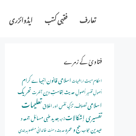
Ski
t
تعارف
فقہی کتب
ایڈوائزری
conten
فتاویٰ کے زمرے
اسلامی قانون
انبیاے کرام
احکام میت
اراضیات
تحریک
اِقامتِ دین
اُصولِ حدیث
اُصولِ تفسیر
آخرت
تعلیمات
اسلامی
تصوّف، تزکیۂ نفس اور اخلاق
تفسیری اِشکالات
جدید طبی مسائل
جمعہ و
توحید
حج و عمرہ
عیدین
خاندانی منصوبہ بندی
حجاب
حدیث و سنت