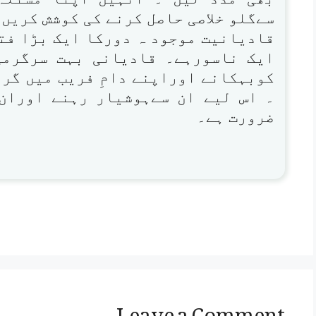
سےگلو خلاصی حاصل کرنے کی کوشش کریں 
قادیانیت موجود ہ دورکا ایک بڑا فتن
ایک ناسورہے۔ قادیانی بہت سرگرمی
کوبہکانے اوراپنے دامِ فریب میں گرف
۔ اس لیے ان سےہوشیار رہنے اوران
ضرورت ہے۔
Leave a Comment