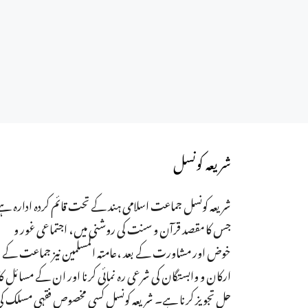
شریعہ کونسل
شریعہ کونسل جماعت اسلامی ہند کے تحت قائم کردہ ادارہ ہے
جس کا مقصد قرآن و سنت کی روشنی میں، اجتماعی غور و
خوض اور مشاورت کے بعد ،عامتہ المسلمین نیز جماعت کے
ارکان و وابستگان کی شرعی رہ نمائی کرنا اور ان کے مسائل کا
حل تجویز کرنا ہے۔ شریعہ کونسل کسی مخصوص فقہی مسلک ک