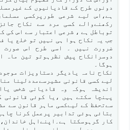
دونوں طرح کے قادیانیوں کے غیرمسل
ہے،اس لیے شرعی طورپرکسی مسلمان
رکھنےوالے کسی مرد سے نکاح جائز
توباطل ہے ، شرعی اعتبار سے اس کی ک
جب یہ نکاح ہوا ہی نہیں تو خلع یا فس
ضرورت نہیں ۔ اسی طرح اس صورت م
دوسرانکاح پیش نظرہوتو تین ماہ ا
ہوگا۔
نکاح نامہ یادیگر دستاویزات موجود
لیے کسی قانونی مشیرسےمددلینا مناس
اندیشہ ہوکہ وہ قادیانی شخص یاا
پہنچا سکتے ہیں ،یا کوئی قانونی ک
سےتحفظ کے لیےکسی ماہر قانون سے مش
بتائی ہوئی تدابیر پرعمل کرنا چاہیے
کار گرہوسکتا ہے۔اپنےاہل خاندان، 
بھی مدد لیں ۔ انہیں اپنا مسئلہ