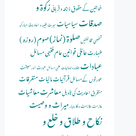
زکوۃ و
خواتین کے حقوق
ذبیحہ و قربانی
صدقات
سیاسیات
سیرت طیبہ و احادیث مبارکہ
صلوة (نماز)
صوم (روزہ )
شخصی مخالفتیں
عائلی قوانین
عام فقہی مسائل
طہارت
عبادات
عورت اور معیشت
عقائد و ایمانیات
علمی مسائل
قرآنیات
مالیات
متفرقات
عورتوں کے مسائل
معاشرت
معاشیات
متفرق احادیث کی تأویل
میراث و وصیت
ملازمت و کاروبار
ملازمت
نکاح و طلاق و خلع و