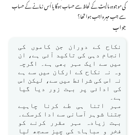
کی موجودہ مالیت کے لحاظ سے حساب ہوگا یا اُس زمانے کے حساب
سے جب مہر واجب ہوا تھا؟
جواب
نکاح کے دوران جن کاموں کی
انجام دہی کی تاکید آئی ہے، ان
میں سے ایک مہر بھی ہے۔ اگرچہ
وہ نہ نکاح کے ارکان میں سے ہے
نہ اس کی شرائط میں سے، لیکن اس
کی ادائی پر بہت زور دیا گیا
ہے۔
مہر اتنا ہی طے کرنا چاہیے
جتنا شوہر آسانی سے ادا کرسکے۔
بہت زیادہ مہر مقرر کرنے کو
فخر و مباہاۃ کی چیز سمجھ لیا