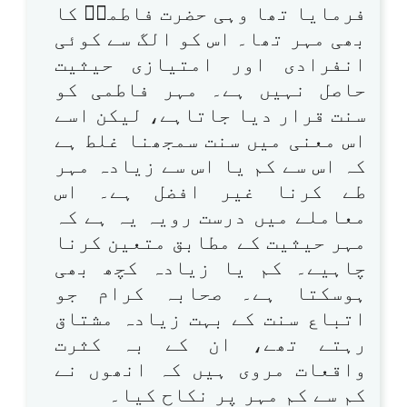
فرمایا تھا وہی حضرت فاطمہؓ کا
بھی مہر تھا۔ اس کو الگ سے کوئی
انفرادی اور امتیازی حیثیت
حاصل نہیں ہے۔ مہر فاطمی کو
سنت قرار دیا جاتاہے، لیکن اسے
اس معنی میں سنت سمجھنا غلط ہے
کہ اس سے کم یا اس سے زیادہ مہر
طے کرنا غیر افضل ہے۔ اس
معاملے میں درست رویہ یہ ہے کہ
مہر حیثیت کے مطابق متعین کرنا
چاہیے۔ کم یا زیادہ کچھ بھی
ہوسکتا ہے۔ صحابہ کرام جو
اتباع سنت کے بہت زیادہ مشتاق
رہتے تھے، ان کے بہ کثرت
واقعات مروی ہیں کہ انھوں نے
کم سے کم مہر پر نکاح کیا۔