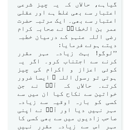
گیاہے، حالاں کہ یہ چیز شرعی
اعتبار سے بھی غلط ہے اور عقلی
اعتبار سے بھی۔ ایک مرتبہ حضرت
عمر بن الخطابؓ نے صحابہ کرام
رضی اللہ عنہم کے درمیان خطبہ
دیتے ہوئے فرمایا:
’’لوگو! بہت زیادہ مہر مقرر
کرنے سے اجتناب کرو۔ اگر یہ
کوئی اعزاز و اکرام کی چیز
ہوتی تو رسول اللہ ﷺ ایسا ضرور
کرتے۔ حالاں کہ آپؐ نے جن
خواتین سے نکاح کیا ان میں سے
کسی کو بارہ اوقیہ سے زیادہ
مہر نہیں دیا اور آپؐ نے اپنی
صاحب زادیوں میں سے بھی کسی کا
مہر اس سے زیادہ مقرر نہیں