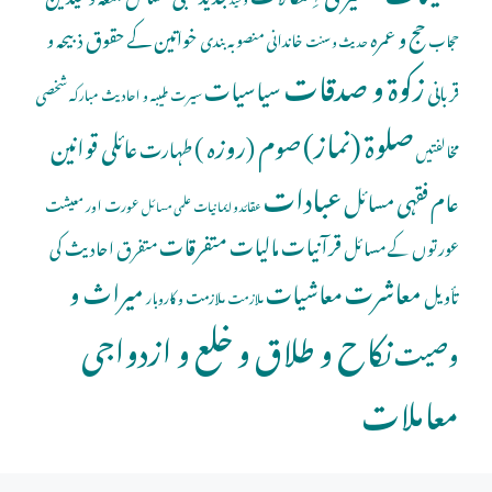
حج و عمرہ
خواتین کے حقوق
ذبیحہ و
خاندانی منصوبہ بندی
حجاب
حدیث و سنت
زکوۃ و صدقات
سیاسیات
قربانی
شخصی
سیرت طیبہ و احادیث مبارکہ
صلوة (نماز)
صوم (روزہ )
عائلی قوانین
طہارت
مخالفتیں
عبادات
عام فقہی مسائل
عورت اور معیشت
عقائد و ایمانیات
علمی مسائل
قرآنیات
مالیات
متفرقات
عورتوں کے مسائل
متفرق احادیث کی
معاشرت
میراث و
معاشیات
تأویل
ملازمت و کاروبار
ملازمت
نکاح و طلاق و خلع و ازدواجی
وصیت
معاملات