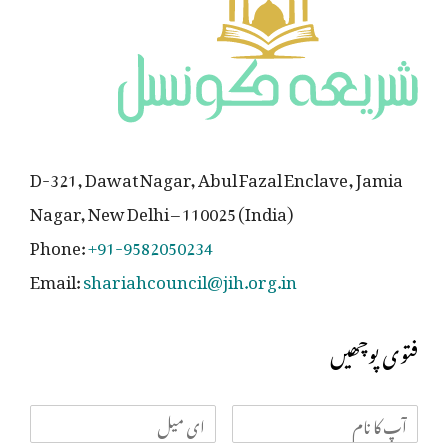
D-321, Dawat Nagar, Abul Fazal Enclave, Jamia
Nagar, New Delhi – 110025 (India)
Phone:
+91-9582050234
Email:
shariahcouncil@jih.org.in
فتوی پوچھیں