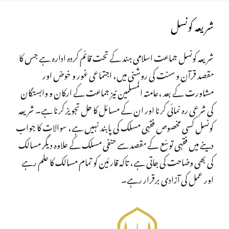
شریعہ کونسل
شریعہ کونسل جماعت اسلامی ہند کے تحت قائم کردہ ادارہ ہے جس کا
مقصد قرآن و سنت کی روشنی میں، اجتماعی غور و خوض اور
مشاورت کے بعد ،عامتہ المسلمین نیز جماعت کے ارکان و وابستگان
کی شرعی رہ نمائی کرنا اور ان کے مسائل کا حل تجویز کرنا ہے۔ شریعہ
کونسل کسی مخصوص فقہی مسلک کی پابند نہیں ہے، سوالات کا جواب
دینے میں فقہی توسّع کے مقصد سے حنفی مسلک کے علاوہ دیگر مسالک
کی بھی وضاحت کی جاتی ہے، تاکہ قارئین کو تمام مسالک کا علم رہے
اور عمل کی آزادی برقرار رہے۔