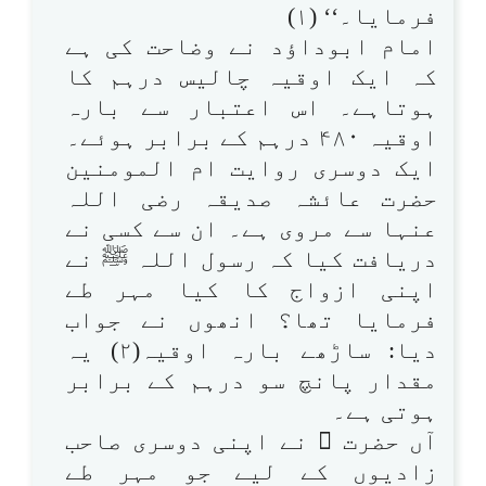
فرمایا۔‘‘ (۱)
امام ابوداؤد نے وضاحت کی ہے
کہ ایک اوقیہ چالیس درہم کا
ہوتاہے۔ اس اعتبار سے بارہ
اوقیہ ۴۸۰ درہم کے برابر ہوئے۔
ایک دوسری روایت ام المومنین
حضرت عائشہ صدیقہ رضی اللہ
عنہا سے مروی ہے۔ ان سے کسی نے
دریافت کیا کہ رسول اللہ ﷺ نے
اپنی ازواج کا کیا مہر طے
فرمایا تھا؟ انھوں نے جواب
دیا: ساڑھے بارہ اوقیہ(۲) یہ
مقدار پانچ سو درہم کے برابر
ہوتی ہے۔
آں حضرت ﷺ نے اپنی دوسری صاحب
زادیوں کے لیے جو مہر طے