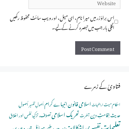
Website
اس براؤزر میں میرا نام، ای میل، اور ویب سائٹ محفوظ رکھیں
اگلی بار جب میں تبصرہ کرنے کےلیے۔
فتاویٰ کے زمرے
اسلامی قانون
انبیاے کرام
اُصولِ
احکام میت
اُصولِ تفسیر
اراضیات
تحریک اسلامی
اِقامتِ دین
حدیث
تصوّف، تزکیۂ نفس اور اخلاق
آخرت
تعلیمات
تفسیری اِشکالات
جدید طبی مسائل
جمعہ و عیدین
توحید