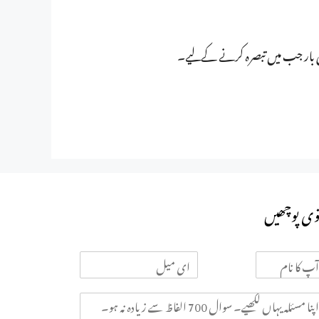
ی بار جب میں تبصرہ کرنے کےلیے۔
وی پوچھیں