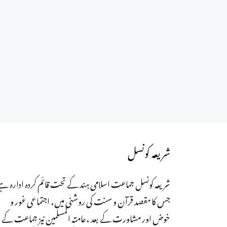
شریعہ کونسل
شریعہ کونسل جماعت اسلامی ہند کے تحت قائم کردہ ادارہ ہے
جس کا مقصد قرآن و سنت کی روشنی میں، اجتماعی غور و
خوض اور مشاورت کے بعد ،عامتہ المسلمین نیز جماعت کے