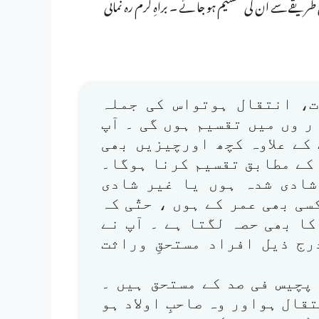
ریقے سے ان کی تقسیم ہو جا ئے ۔ براہِ کرم رہ نمائی
ت، انتقال ہوتواس کی جملہ
 وں میں تقسیم ہوں گی ۔ آپ
کے علاوہ کچھ اورچیزیں بھی
کے مطابق تقسیم کرنا ہوگا۔
شادی شدہ ہوں یا غیر شادی
ی بھی عمر کے ہوں ، حتّٰی کہ
ا بھی حصہ لگتا ہے ۔ آپ نے
رج ذیل افراد مستحقِ وراثت
 پچیس فی صد کے مستحق ہیں ۔
قال ہواور وہ صاحبِ اولاد ہو