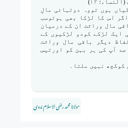
لنساء: ۱۲)
کیاں ہوں تووہ دوتہائی مالِ
اگر اس کا لڑکا بھی ہوتوسب
اقی مال وراثت ان کے درمیان
نی ایک لڑکے کودو لڑکیوں کے
 ۔ (النساء:۱۱) بہ الفاظ دیگر باقی مال وراثت
 صد آپ کی ہر بہن کو اورتیس
مولانا محمد رضی الاسلام ندوی