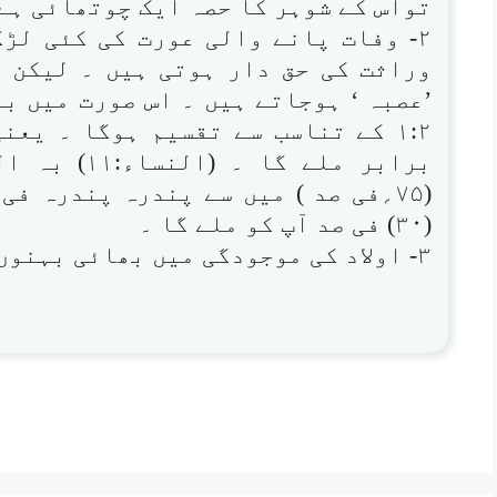
تواس کے شوہر کا حصہ ایک چوتھائی ہے (ا
۲- وفات پانے والی عورت کی کئی لڑ
وراثت کی حق دار ہوتی ہیں ۔ لیکن 
’عصبہ ‘ ہوجاتے ہیں ۔ اس صورت میں ب
۱:۲ کے تناسب سے تقسیم ہوگا ۔ یع
برابر ملے گا
(۷۵؍فی صد ) میں سے پندرہ پندرہ فی
(۳۰) فی صد آپ کو ملے گا ۔
۳- اولاد کی موجودگی میں بھائی بہنوں کوکچھ نہیں ملتا۔