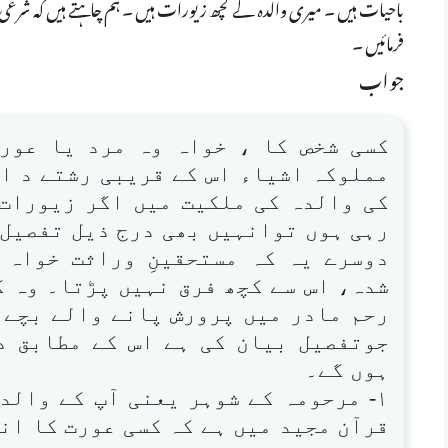
باحیات ہیں ۔ میری والدہ کے کچھ زیورات ہیں ۔ ہم چاہتے ہیں کہ شرعی ط
فرمائیں ۔
جواب
کسی شخص کا ، خواہ وہ مرد یا عور
مملوکہ اشیاء اس کے قریبی رشتے د ا ر
کی والدہ کی ملکیت میں اگر زیورات 
رہی ہوں توانہیں بھی درج ذیل تفصیل 
دوسرے یہ کہ مستحقینِ وراثت خواہ 
شدہ، اس سے کچھ فرق نہیں پڑتا۔ وہ کس
رحم مادر میں پرورش پانے والے بچے ک
جوتفصیل بیان کی ہے اس کے مطابق د
ہوں گے۔
۱- مرحومہ کے شوہر یعنی آپ کے والد
قرآن مجید میں ہے کہ کسی عورت کا انت