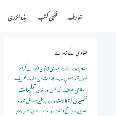
Ski
t
تعارف
فقہی کتب
ایڈوائزری
conten
فتاویٰ کے زمرے
اسلامی قانون
انبیاے کرام
احکام میت
اراضیات
تحریک
اِقامتِ دین
اُصولِ حدیث
اُصولِ تفسیر
آخرت
تعلیمات
اسلامی
تصوّف، تزکیۂ نفس اور اخلاق
تفسیری اِشکالات
جدید طبی مسائل
جمعہ و
توحید
حج و عمرہ
عیدین
خاندانی منصوبہ بندی
حجاب
حدیث و سنت