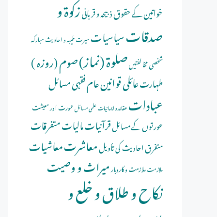
زکوۃ و
خواتین کے حقوق
ذبیحہ و قربانی
صدقات
سیاسیات
سیرت طیبہ و احادیث مبارکہ
صلوة (نماز)
صوم (روزہ )
شخصی مخالفتیں
عائلی قوانین
عام فقہی مسائل
طہارت
عبادات
عورت اور معیشت
عقائد و ایمانیات
علمی مسائل
قرآنیات
مالیات
متفرقات
عورتوں کے مسائل
معاشرت
معاشیات
متفرق احادیث کی تأویل
میراث و وصیت
ملازمت و کاروبار
ملازمت
نکاح و طلاق و خلع و