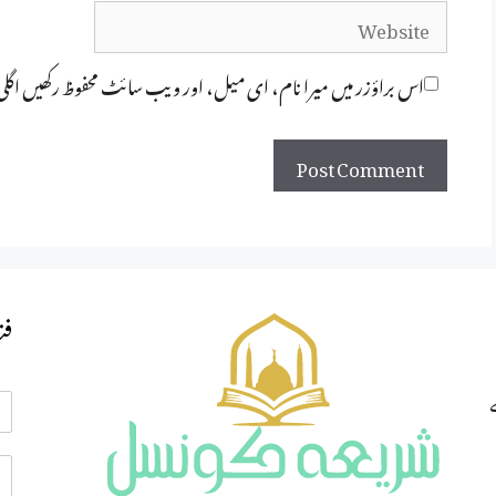
Website
اس براؤزر میں میرا نام، ای میل، اور ویب سائٹ محفوظ رکھیں اگل
فت