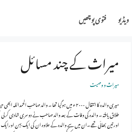
ویڈیو
فتوی پوچھیں
میراث کے چند مسائل
میراث و وصیت
میری والدہ کا انتقال ۲۰۰۰ء میں ہوگیا تھا ۔ والد صاحب ا
طلاق یافتہ ۔ والدہ کی وفات کے بعد والد صاحب نے دوسری شادی کرلی تھ
اورتین بھائی تھے ۔ان میں سے والدہ کے علاوہ ان کی ایک بہن اورایک بھا