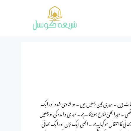
لحمداللہ ابھی حیات ہیں ۔ میری تین بہنیں ہیں ۔ دو شادی شدہ اورایک
ی ۔ میرا بھی نکاح ہوچکا ہے ۔ میری والدہ کی دوبہنیں
ئی کا انتقال ہوگیا ہے ۔ ابھی ایک بہن اورایک بھائی