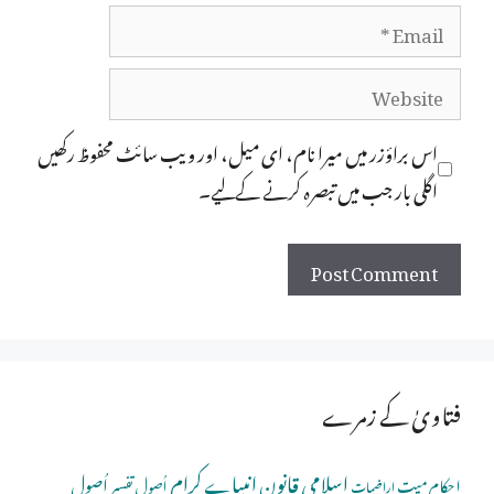
Email
Website
اس براؤزر میں میرا نام، ای میل، اور ویب سائٹ محفوظ رکھیں
اگلی بار جب میں تبصرہ کرنے کےلیے۔
فتاویٰ کے زمرے
اسلامی قانون
انبیاے کرام
اُصولِ
احکام میت
اُصولِ تفسیر
اراضیات