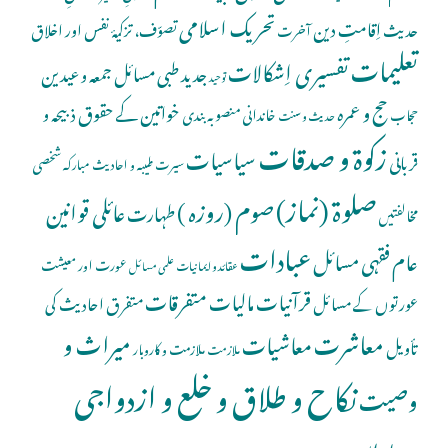
تحریک اسلامی
اِقامتِ دین
حدیث
تصوّف، تزکیۂ نفس اور اخلاق
آخرت
تعلیمات
تفسیری اِشکالات
جدید طبی مسائل
جمعہ و عیدین
توحید
حج و عمرہ
خواتین کے حقوق
ذبیحہ و
خاندانی منصوبہ بندی
حجاب
حدیث و سنت
زکوۃ و صدقات
سیاسیات
قربانی
شخصی
سیرت طیبہ و احادیث مبارکہ
صلوة (نماز)
صوم (روزہ )
عائلی قوانین
طہارت
مخالفتیں
عبادات
عام فقہی مسائل
عورت اور معیشت
عقائد و ایمانیات
علمی مسائل
قرآنیات
مالیات
متفرقات
عورتوں کے مسائل
متفرق احادیث کی
معاشرت
میراث و
معاشیات
تأویل
ملازمت و کاروبار
ملازمت
نکاح و طلاق و خلع و ازدواجی
وصیت