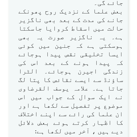
جائے گی۔
بعض علما کے نزدیک روح پھونکے
جانے کی مدت کے بعد بھی ناگزیر
حالت میں اسقاط کروایا جاسکتا
ہے۔ یہ ناگزیر صورت یہ بھی
ہوسکتی ہے کہ جنین میں کوئی
ایسا تخلیقی نقص پیدا ہوجائے
کہ پیدا ہونے کے بعد اس کی
زندگی اجیرن ہوجائے۔ الٹرا
ساؤنڈ سے ایسے نقائص کا پتا لگ
جاتا ہے۔ علامہ یوسف القرضاوی
نے ایک سوال کے جواب میں اس
موضوع پر تفصیل سے لکھا ہے اور
ان علما کی رائے سے اپنے اختلاف
کا اظہار کرتے ہوئے بعض دلائل
دیے ہیں ، آخر میں لکھا ہے: