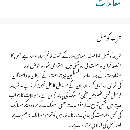
معاملات
شریعہ کونسل
شریعہ کونسل جماعت اسلامی ہند کے تحت قائم کردہ ادارہ ہے جس کا
مقصد قرآن و سنت کی روشنی میں، اجتماعی غور و خوض اور
مشاورت کے بعد ،عامتہ المسلمین نیز جماعت کے ارکان و وابستگان
کی شرعی رہ نمائی کرنا اور ان کے مسائل کا حل تجویز کرنا ہے۔ شریعہ
کونسل کسی مخصوص فقہی مسلک کی پابند نہیں ہے، سوالات کا جواب
دینے میں فقہی توسّع کے مقصد سے حنفی مسلک کے علاوہ دیگر مسالک
کی بھی وضاحت کی جاتی ہے، تاکہ قارئین کو تمام مسالک کا علم رہے
اور عمل کی آزادی برقرار رہے۔