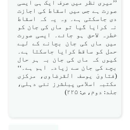
’’میری نظر میں صرف ایک ہی ایسی
صورت ہے جس میں اسقاط کی اجازت
دی جاسکتی ہے۔ وہ یہ کہ اسقاط
نہ کرایا گیا تو ماں کی جان کو
خطرہ لاحق ہو جائے۔ ایسی صورت
میں ماں کی جان بچانے کے لیے
حمل کو ساقط کرایا جاسکتا ہے۔
کیوں کہ ماں کی جان بہ ہر حال
بچے کی جان سے زیادہ اہم ہے۔‘‘
(فتاویٰ یوسف القرضاوی، مرکزی
مکتبہ اسلامی پبلشرز نئی دہلی،
جلد: دوم، ص: ۲۲۵)