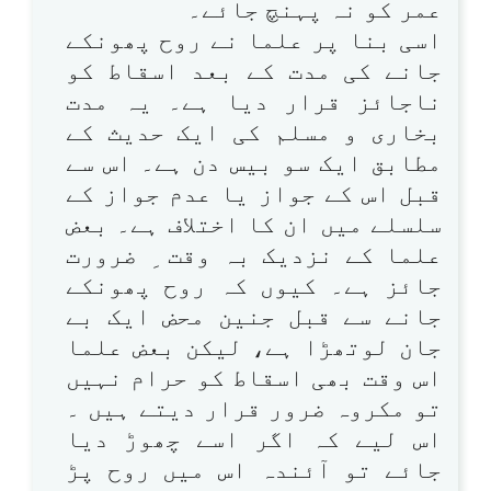
عمر کو نہ پہنچ جائے۔
اسی بنا پر علما نے روح پھونکے
جانے کی مدت کے بعد اسقاط کو
ناجائز قرار دیا ہے۔ یہ مدت
بخاری و مسلم کی ایک حدیث کے
مطابق ایک سو بیس دن ہے۔ اس سے
قبل اس کے جواز یا عدم جواز کے
سلسلے میں ان کا اختلاف ہے۔ بعض
علما کے نزدیک بہ وقت ِ ضرورت
جائز ہے۔ کیوں کہ روح پھونکے
جانے سے قبل جنین محض ایک بے
جان لوتھڑا ہے، لیکن بعض علما
اس وقت بھی اسقاط کو حرام نہیں
تو مکروہ ضرور قرار دیتے ہیں ۔
اس لیے کہ اگر اسے چھوڑ دیا
جائے تو آئندہ اس میں روح پڑ