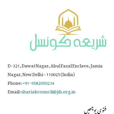
D-321, Dawat Nagar, Abul Fazal Enclave, Jamia
Nagar, New Delhi – 110025 (India)
Phone:
+91-9582050234
Email:
shariahcouncil@jih.org.in
فتوی پوچھیں