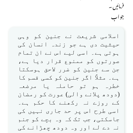
فرمائیں ۔
جواب
اسلامی شریعت نے جنین کو وہی
حیثیت دی ہے جو زندہ انسان کی
ہوتی ہے۔ اسی لیے اس نے ان تمام
صورتوں کو ممنوع قرار دیا ہے،
جن سے جنین کو ضرر لاحق ہوسکتا
ہے۔ مثلاً اگر جنین کو کسی قسم کا
خطرہ ہو تو حاملہ یا مرضعہ
(دودھ پلانے والی) عورت کو رمضان
کے روزے نہ رکھنے کا حکم ہے۔
اسی طرح اس پر حد جاری نہیں کی
جاسکتی، جب تک کہ وہ بچے کو جنم
نہ دے لے اور وہ دودھ چھڑانے کی