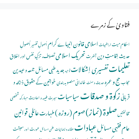
فتاویٰ کے زمرے
اسلامی قانون
انبیاے کرام
اُصولِ
احکام میت
اُصولِ تفسیر
اراضیات
تحریک اسلامی
اِقامتِ دین
حدیث
تصوّف، تزکیۂ نفس اور اخلاق
آخرت
تعلیمات
تفسیری اِشکالات
جدید طبی مسائل
جمعہ و عیدین
توحید
حج و عمرہ
خواتین کے حقوق
ذبیحہ و
خاندانی منصوبہ بندی
حجاب
حدیث و سنت
زکوۃ و صدقات
سیاسیات
قربانی
شخصی
سیرت طیبہ و احادیث مبارکہ
صلوة (نماز)
صوم (روزہ )
عائلی قوانین
طہارت
مخالفتیں
عبادات
عام فقہی مسائل
عورت اور معیشت
عقائد و ایمانیات
علمی مسائل