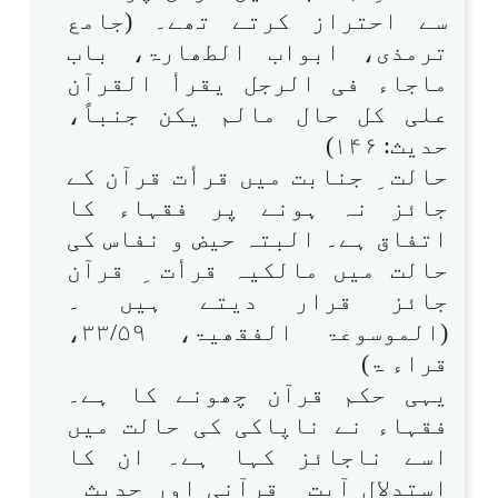
سے احتراز کرتے تھے۔ (جامع
ترمذی، ابواب الطھارۃ، باب
ماجاء فی الرجل یقرأ القرآن
علی کل حال مالم یکن جنباً،
حدیث: ۱۴۶)
حالت ِ جنابت میں قرأت قرآن کے
جائز نہ ہونے پر فقہاء کا
اتفاق ہے۔ البتہ حیض و نفاس کی
حالت میں مالکیہ قرأت ِ قرآن
جائز قرار دیتے ہیں ۔
(الموسوعۃ الفقھیۃ، ۳۳/۵۹،
قراء ۃ)
یہی حکم قرآن چھونے کا ہے۔
فقہاء نے ناپاکی کی حالت میں
اسے ناجائز کہا ہے۔ ان کا
استدلال آیت ِ قرآنی اور حدیث ِ