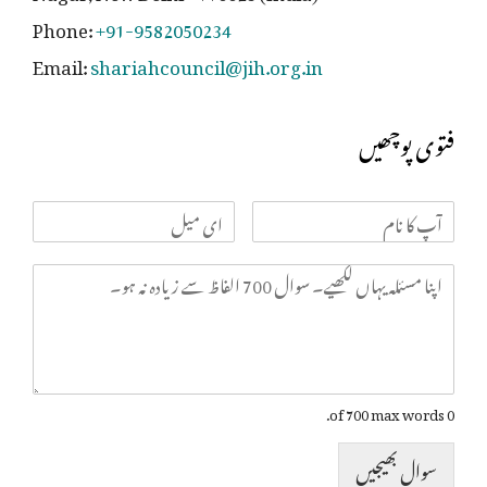
Phone:
+91-9582050234
Email:
shariahcouncil@jih.org.in
فتوی پوچھیں
0 of 700 max words.
سوال بھیجیں