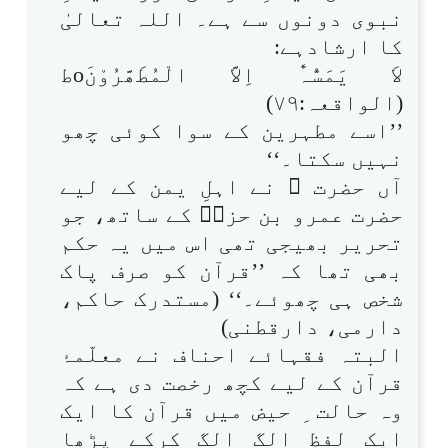
نبوی دونوں سے ہے۔ اللہ تعالیٰ
کا ارشادہے:
لاَ یَمَسُّہٓٗ اِلاَّ الْمُطَھَّرُوْنَoط
(الواقعہ:۷۹)
’’اسے مطہرین کے سوا کوئی چھو
نہیں سکتا۔‘‘
آں حضرت ﷺ نے اہلِ یمن کے لیے
حضرت عمرو بن حزمؓ کے ساتھ، جو
تحریر بھیجی تھی اس میں یہ حکم
بھی تھا کہ ’’قرآن کو صرف پاک
شخص ہی چھوئے۔‘‘ (مستدرک حاکم،
دارمی، دارقطنی)
البتہ فقہائے احناف نے معلّمۂ
قرآن کے لیے کچھ رخصت دی ہے کہ
وہ حالت ِ حیض میں قرآن کا ایک
ایک لفظ الگ الگ کرکے پڑھا