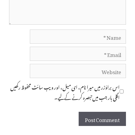
Name
Email
Website
اس براؤزر میں میرا نام، ای میل، اور ویب سائٹ محفوظ رکھیں
اگلی بار جب میں تبصرہ کرنے کےلیے۔