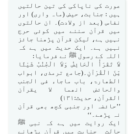
عورت کی ناپاکی کی تین حالتیں
ہیں : جنابت، حیض (ماہ واری) اور
نفاس (بعد از ولادت)۔ ان حالتوں
میں قرآن سننے میں کوئی حرج
نہیں ہے، لیکن قرآن پڑھنا جائز
نہیں ہے۔ ایک حدیث میں ہے کہ
اللہ کے رسول ﷺ نے فرمایا:
لاَ تَقْرَأُ الْحَائِضُ وَلاَ الْجُنُبُ شَیْئًا
مِّنَ الْقُرْآنِ۔(جامع ترمذی، ابواب
الطھارۃ، باب ماجاء فی الجنب
والحائض انھما لا یقرآن
القرآن، حدیث:۱۳۱)
’’حائضہ اور جنبی کچھ بھی قرآن
نہ پڑھے۔‘‘
ایک روایت میں ہے کہ نبی ﷺ
حالت ِ جنابت میں قرآن پڑھانے