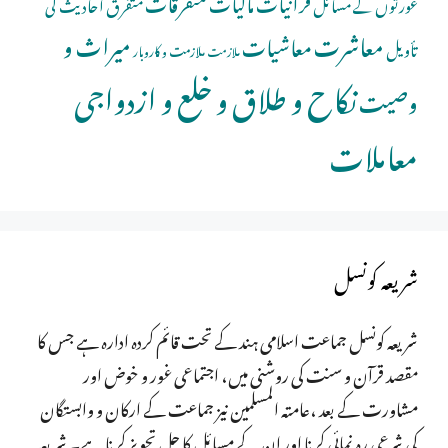
قرآنیات
مالیات
متفرقات
عورتوں کے مسائل
متفرق احادیث کی
معاشرت
میراث و
معاشیات
تأویل
ملازمت و کاروبار
ملازمت
نکاح و طلاق و خلع و ازدواجی
وصیت
معاملات
شریعہ کونسل
شریعہ کونسل جماعت اسلامی ہند کے تحت قائم کردہ ادارہ ہے جس کا
مقصد قرآن و سنت کی روشنی میں، اجتماعی غور و خوض اور
مشاورت کے بعد ،عامتہ المسلمین نیز جماعت کے ارکان و وابستگان
کی شرعی رہ نمائی کرنا اور ان کے مسائل کا حل تجویز کرنا ہے۔ شریعہ