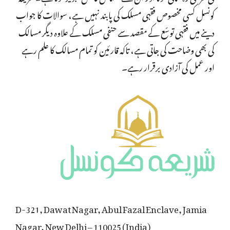
کونسل کسی مخصوص فقہی مسلک کی پابند نہیں ہے، سوالات کا جواب
دینے میں فقہی توسّع کے مقصد سے حنفی مسلک کے علاوہ دیگر مسالک
کی بھی وضاحت کی جاتی ہے، تاکہ قارئین کو تمام مسالک کا علم رہے
اور عمل کی آزادی برقرار رہے۔
D-321, Dawat Nagar, Abul Fazal Enclave, Jamia
Nagar, New Delhi – 110025 (India)