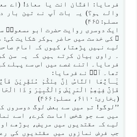
فرمایا: افتّان انت یا معاذ! (اے مع
مسلم: ۴۶۵)
ایک دوسری روایت حضرت ابو مسعودؓ سے
ﷺ کی خدمت میں حاضر ہوکر شکایت کی: م
لیے نہیں پڑھتا، کیوں کہ امام صاحب
۔ راوی بیان کرتے ہیں کہ یہ سن کر
فرمایا۔ اتنے غصے میں اس سے پہلے کبھ
تھا۔ آپؐ نے فرمایا:
یٰٓـاَیُّھَا النَّاسُ اِنَّ مِنْکُمْ مُنَفِّرِیْنَ فَاَی
فَاِنَّ فِیْھِمُ الْمَرِیْضَ وَالْکَبِیْرَ وَ ذَا الْحَا
(بخاری: ۶۱۱۰، مسلم: ۴۶۶)
’’لوگو! تم میں سے بعض لوگ دوسروں ک
میں سے جو شخص امامت کرے، اسے نما
لیے کہ مقتدیوں میں مریض، بوڑھے اور 
جب فرض نمازوں میں مقتدیوں کی رع