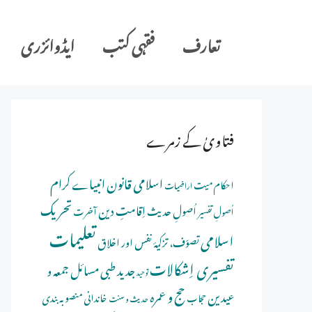
Ski
t
تعارف
فقہی کتب
ایڈوائزری
conten
فتاویٰ کے زمرے
اسلامی قانون
انبیاے کرام
احکام میت
اراضیات
تحریک
اِقامتِ دین
اُصولِ حدیث
اُصولِ تفسیر
آخرت
تعلیمات
اسلامی
تصوّف، تزکیۂ نفس اور اخلاق
تفسیری اِشکالات
جدید طبی مسائل
جمعہ و
توحید
حج و عمرہ
عیدین
خاندانی منصوبہ بندی
حجاب
حدیث و سنت