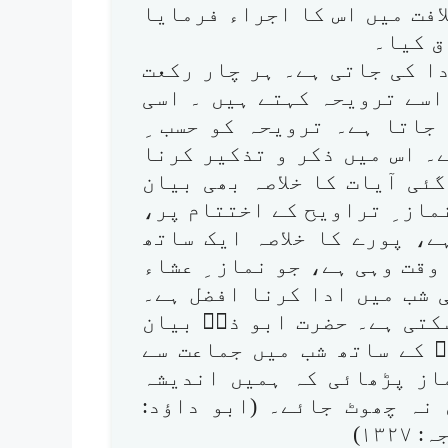
افت میں اس کا اجراء فرمایا
ق کیا۔
ا کی جاتی ہے۔ ہر چار رکعت
اسے ترویحہ کہتے ہیں ۔ اسی
 جاتا ہے۔ ترویحہ کو حسب ِ
۔ اس میں ذکر و تذکیر کرنا
ی آیات کا خلاصہ بھی بیان
ماز ِ تراویح کے اختتام پر،
ے، پورے کا خلاصہ ایک ساتھ
وقت وہی ہے، جو نماز ِ عشاء
 شب میں ادا کرنا افضل ہے۔
کتی ہے۔ حضرت ابو ذرؓ بیان
ﷺ کے ساتھ شب میں جماعت سے
ماز پڑھائی کہ ہمیں اندیشہ
نہ چھوٹ جائے۔ (ابو داؤد: