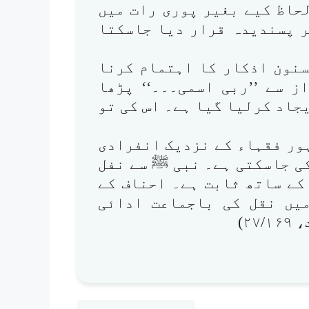
حاظ کیے بغیر پوری رات میں
ر پسندیدہ قرار دیا جاسکتا
سنون اذکار کا اہتمام کرنا
ز سے ’’ربی اسمی۔۔۔‘‘ پڑھا
جاد کرلیا گیا ہے۔ اس کی تو
ہور فقہاء کے نزدیک انفرادی
ی جاسکتی ہے۔ نبی ﷺ سے نفل
کے ساتھ ثابت ہے۔ احناف کے
میں نقل کی باجماعت ادائی
۲)