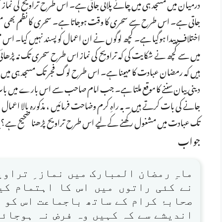
درمیان میں مسجد ہی میں چائے پلائی جاتی ہے۔ اس طرح تراویح کی نماز ختم
جاتی ہے۔ اس طرح سے سحری کا وقت ہوجاتا ہے۔ سحری کا نظم بھی مسج
اختلاف پیدا ہوگیا ہے۔ کچھ لوگوں نے ان اعمال کو پسند نہیں کیا۔ اس مس
میں سے کچھ نے شکایت کی کہ تراویح کی نماز اس طرح سحری تک نہ پڑھا
ہیں کہ رمضان عبادت کا مہینا ہے۔ اس طرح لوگ فجر تک مسجد ہی میں رہتے
دینی بیان سننے کا موقع ملتا ہے۔ جب امام صاحب سے اس بارے میں بات ک
جانے کی بات کرتے ہیں ۔ بہ راہِ کرم وضاحت فرمائیں ، مذکورہ بالا اعمال 
تک عبادت میں مشغول رکھنے کے لیے اس طرح تراویح پڑھنا صحیح ہے؟ یہ بھ
جواب
ماہِ رمضان المبارک میں نماز ِ تراوی
نے کئی راتوں میں اس کا اہتمام کی
صحابۂ کرام کے ساتھ باجماعت اس کو 
اندیشے سے کہ کہیں وہ فرض نہ ہوجائے