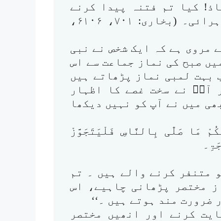
اذ! کیا تم فتنہ پیدا کرنے
والے ہو؟) یہ بات آپ نے تین بار دہرائی۔ (بخاری: ۷۰۱، ۶۱۰۶،
 مروی ہے کہ ایک شخص نے نبی
یں صبح کی نماز جماعت سے اس
 بہت لمبی نماز پڑھاتے ہیں
 آپؐ نے سخت غصے کا اظہار
ی میں نے آپ کو نہیں دیکھا
ُّکُمْ مَا صَلّٰی بِالنَّاسِ فَلْیَتَجَوَّزْ
جَۃِ۔
و متنفر کرنے والے ہیں ۔ تم
ز مختصر پڑھانی چاہیے، اس
ضرورت مند ہوتے ہیں ۔‘‘
ایت کرنے اور انھیں مختصر