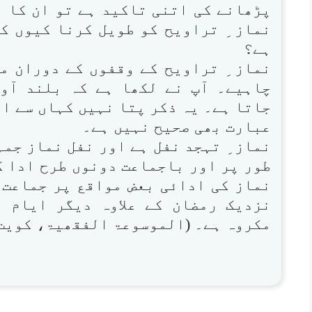
پڑھانے کی اتنی تاکید ہے تو ان کا ل
نماز ِ تراویح کو طویل کرنا کیوں ک
ہے؟
نماز ِ تراویح کے وقفوں کے دوران م
چاہیے۔ آپ نے لکھا ہے کہ بلند آوا
جاتا ہے۔ یہ ذکر پتا نہیں کہاں سے ای
عبارت بھی صحیح نہیں ہے۔
نماز ِ تہجد نفل ہے اور نفل نماز جم
طور پر اور باجماعت دونوں طرح ادا ک
نماز کی ادائی بعض مواقع پر جماعت 
نزدیک رمضان کے علاوہ دیگر ایام 
مکروہ ہے۔ (الموسوعۃ الفقھیۃ، کویت، ۷/۱۶۹