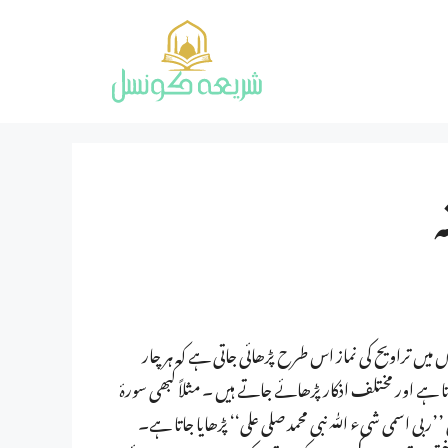
یں تراویح کی نماز اس طرح پڑھائی جاتی ہے کہ ہر چار
وتا ہے اور مختلف اذکار پڑھائے جاتے ہیں ۔ مثلاً کبھی سورۂ
’’ربی اسمی شیء اللّٰہ نبی محمد صلی علی‘‘ پڑھایا جاتا ہے۔