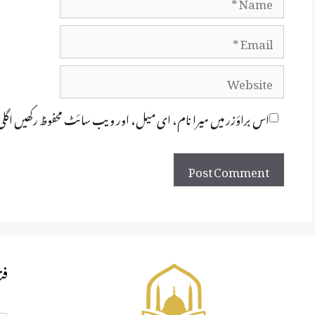
Email
Website
اس براؤزر میں میرا نام، ای میل، اور ویب سائٹ محفوظ رکھیں اگل
فت