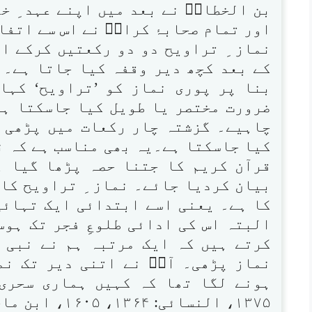
بن الخطابؓ نے بعد میں اپنے عہد ِ خل
اور تمام صحابۂ کرامؓ نے اس سے اتفا
نماز ِ تراویح دو دو رکعتیں کرکے اد
کے بعد کچھ دیر وقفہ کیا جاتا ہے۔ 
بنا پر پوری نماز کو ’تراویح‘ کہا
ضرورت مختصر یا طویل کیا جاسکتا ہے
چاہیے۔ گزشتہ چار رکعات میں پڑھی گئ
کیا جاسکتا ہے۔یہ بھی مناسب ہے کہ ن
قرآن کریم کا جتنا حصہ پڑھا گیا ہ
بیان کردیا جائے۔ نماز ِ تراویح کا 
کا ہے۔ یعنی اسے ابتدائی ایک تہائی
البتہ اس کی ادائی طلوعِ فجر تک ہوس
کرتے ہیں کہ ایک مرتبہ ہم نے نبی 
نماز پڑھی۔ آپؐ نے اتنی دیر تک ن
ہونے لگا تھا کہ کہیں ہماری سحری 
۱۳۷۵، النسائی: ۱۳۶۴، ۱۶۰۵، ابن ماجہ: ۱۳۲۷)