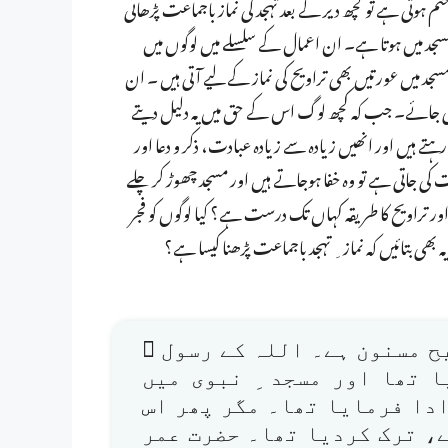
 ہوتی ہے تو کچھ دیر کے بعد تہجد کی نماز باجماعت پڑھائی
د میں ہوتا ہے۔ ان اعمال کے سلسلے میں لوگوں میں
جد میں عورتیں بھی تراویح کی نماز کے لیے آتی ہیں ۔ ان
ئی جائے۔ جب کہ کچھ لوگ اس کے حق میں یہ دلیل دیتے
 ہیں اور انھیں زیادہ سے زیادہ عبادت، ذکر و دعا اور
ی جاتی ہے تو وہ خفا ہوجاتے ہیں اور مسجد چھوڑ کر چلے
اور تراویح کا طریقہ کہاں تک درست ہے؟ کیا لوگوں کو فجر
ی بتائیں کہ نماز ِ تہجد باجماعت پڑھنا کیسا ہے؟
ح مسنون ہے۔ اللہ کے رسول ﷺ
ا تھا اور مسجد ِ نبوی میں
ادا فرمایا تھا۔ مگر پھر اس
، ترک کردیا تھا۔ حضرت عمر