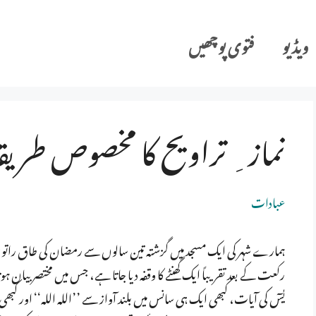
ویڈیو
فتوی پوچھیں
نماز ِ تراویح کا مخصوص طریقہ
عبادات
ہمارے شہر کی ایک مسجد میں گزشتہ تین سالوں سے رمضان کی طاق راتوں م
رکعت کے بعد تقریباً ایک گھنٹے کا وقفہ دیا جاتا ہے، جس میں مختصر بیان ہ
یٰسٓ کی آیات، کبھی ایک ہی سانس میں بلند آواز سے ’’اللہ اللہ‘‘ اور کبھی 