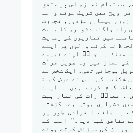
 جب تمام نمازی اس پر متفق
 تراویح میں شریک ہونے والے
 زور، بیمار، مزدور، تجارت
 رات جاگنا دشواری کا باعث
املے میں نمازیوں کی رعایت
لحاظ نہ کرنے والوں پر اپنے
ت معاذ بن جبلؓ اپنے قبیلے
کی نماز میں وہ طویل قرأت
ویل ہوجاتی تھی۔ ایک شخص نے
 شکایت کی۔ اس نے عرض کیا:
تلف کام کرتے ہیں ۔ اپنے
 ۔ معاذؓ رات کی نماز بہت
میں دشواری ہوتی ہے۔ گزشتہ
ے بہ جائے انفرادی طور پر
 منافق کہہ دیا۔‘‘ اللہ کے
اور ان کی سرزنش کرتے ہوئے