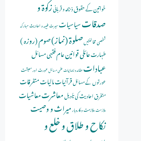
زکوۃ و
خواتین کے حقوق
ذبیحہ و قربانی
صدقات
سیاسیات
سیرت طیبہ و احادیث مبارکہ
صلوة (نماز)
صوم (روزہ )
شخصی مخالفتیں
عائلی قوانین
عام فقہی مسائل
طہارت
عبادات
عورت اور معیشت
عقائد و ایمانیات
علمی مسائل
قرآنیات
مالیات
متفرقات
عورتوں کے مسائل
معاشرت
معاشیات
متفرق احادیث کی تأویل
میراث و وصیت
ملازمت و کاروبار
ملازمت
نکاح و طلاق و خلع و