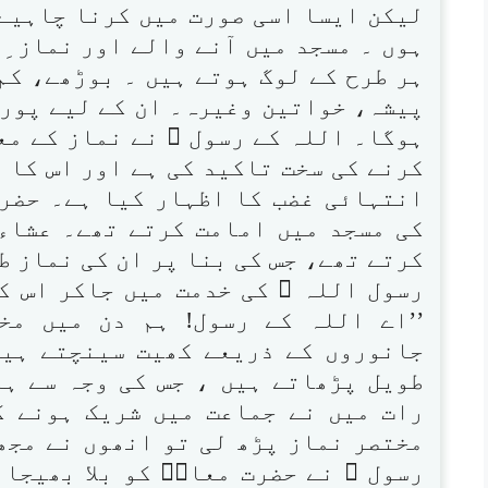
لیکن ایسا اسی صورت میں کرنا چاہیے،
ہوں ۔ مسجد میں آنے والے اور نماز ِ
ہر طرح کے لوگ ہوتے ہیں ۔ بوڑھے، کم
پیشہ، خواتین وغیرہ۔ ان کے لیے پوری
ہوگا۔ اللہ کے رسول ﷺ نے نماز کے مع
کرنے کی سخت تاکید کی ہے اور اس کا 
انتہائی غضب کا اظہار کیا ہے۔ حضر
کی مسجد میں امامت کرتے تھے۔ عشاء 
کرتے تھے، جس کی بنا پر ان کی نماز ط
رسول اللہ ﷺ کی خدمت میں جاکر اس کی
’’اے اللہ کے رسول! ہم دن میں مخ
جانوروں کے ذریعے کھیت سینچتے ہیں
طویل پڑھاتے ہیں ، جس کی وجہ سے ہ
رات میں نے جماعت میں شریک ہونے ک
مختصر نماز پڑھ لی تو انھوں نے مجھے
رسول ﷺ نے حضرت معاذؓ کو بلا بھیجا 