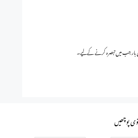
ی بار جب میں تبصرہ کرنے کےلیے۔
وی پوچھیں