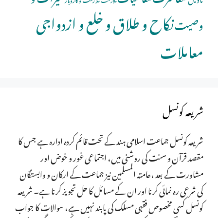
نکاح و طلاق و خلع و ازدواجی
وصیت
معاملات
شریعہ کونسل
شریعہ کونسل جماعت اسلامی ہند کے تحت قائم کردہ ادارہ ہے جس کا
مقصد قرآن و سنت کی روشنی میں، اجتماعی غور و خوض اور
مشاورت کے بعد ،عامتہ المسلمین نیز جماعت کے ارکان و وابستگان
کی شرعی رہ نمائی کرنا اور ان کے مسائل کا حل تجویز کرنا ہے۔ شریعہ
کونسل کسی مخصوص فقہی مسلک کی پابند نہیں ہے، سوالات کا جواب