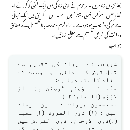
بھانجیاں زندہ ہیں ۔ مرحوم نے اپنی زندگی میں ایک لڑکی کو گود لے لیا
تھا، جس سے کوئی خونی رشتہ نہیں ہے۔ اس کے حق میں ایک تہائی
سے کم کی وصیت موجود ہے۔ براہ کرم مندرجہ بالا تفصیل کے مطابق
وراثت کی شرعی تقسیم سے مطلع فرمائیں ۔
جواب
شریعت نے میراث کی تقسیم سے
قبل قرض کی ادائی اور وصیت کے
نفاذ کا حکم دیا ہے:
مِنْم بَعْدِ وَصِیَّۃٍ یُّوْصِیْنَ بِہَآ اَوْ
دَیْْنٍط (النساء: ۱۲)
مستحقین میراث کے تین درجات
ہیں : (۱) ذوی الفروض (۲) عصبہ
(۳)ذوی الارحام۔ ذوی الفروض میں
میراث تقسیم ہونے کے بعد اگر