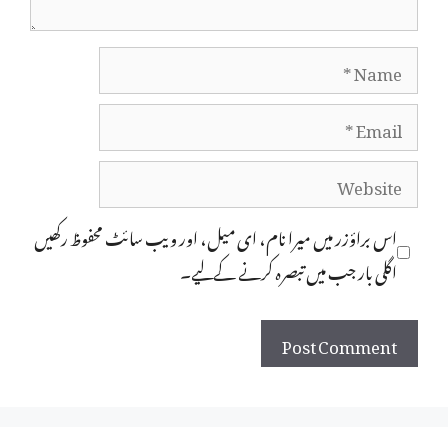
Name
Email
Website
اس براؤزر میں میرا نام، ای میل، اور ویب سائٹ محفوظ رکھیں
اگلی بار جب میں تبصرہ کرنے کےلیے۔