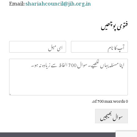
Email:
shariahcouncil@jih.org.in
فتوی پوچھیں
0 of 700 max words.
سوال بھیجیں