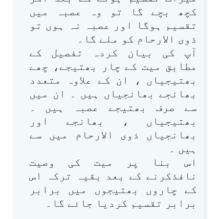
کچھ بچے گا تو وہ عصبہ میں
تقسیم ہوگا اور عصبہ نہ ہوں تو
ذوی الارحام کو ملے گا۔
آپ کی بیان کردہ تفصیل کے
مطابق میت کے چار بھتیجے، چھے
بھتیجیاں ، ان کے علاوہ متعدد
بھانجے بھانجیاں ہیں ۔ ان میں
سے صرف بھتیجے عصبہ ہیں ۔
بھتیجیاں ، بھانجے اور
بھانجیاں ذوی الارحام میں سے
ہیں ۔
اس بنا پر میت کی وصیت
نافذکرنے کے بعد بقیہ ترکہ اس
کے چاروں بھتیجوں میں برابر
برابر تقسیم کردیا جائے گا۔