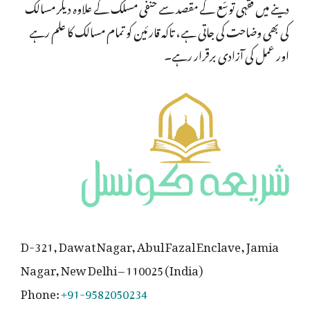
دینے میں فقہی توسّع کے مقصد سے حنفی مسلک کے علاوہ دیگر مسالک
کی بھی وضاحت کی جاتی ہے، تاکہ قارئین کو تمام مسالک کا علم رہے
اور عمل کی آزادی برقرار رہے۔
D-321, Dawat Nagar, Abul Fazal Enclave, Jamia
Nagar, New Delhi – 110025 (India)
Phone:
+91-9582050234