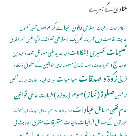
فتاویٰ کے زمرے
اسلامی قانون
انبیاے کرام
اُصولِ
احکام میت
اُصولِ تفسیر
اراضیات
تحریک اسلامی
اِقامتِ دین
حدیث
تصوّف، تزکیۂ نفس اور اخلاق
آخرت
تعلیمات
تفسیری اِشکالات
جدید طبی مسائل
جمعہ و عیدین
توحید
حج و عمرہ
خواتین کے حقوق
ذبیحہ و
خاندانی منصوبہ بندی
حجاب
حدیث و سنت
زکوۃ و صدقات
سیاسیات
قربانی
شخصی
سیرت طیبہ و احادیث مبارکہ
صلوة (نماز)
صوم (روزہ )
عائلی قوانین
طہارت
مخالفتیں
عبادات
عام فقہی مسائل
عورت اور معیشت
عقائد و ایمانیات
علمی مسائل
قرآنیات
مالیات
متفرقات
عورتوں کے مسائل
متفرق احادیث کی
معاشرت
میراث و
معاشیات
تأویل
ملازمت و کاروبار
ملازمت