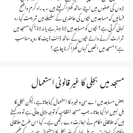
بڑوں کی صفوں میں اپنے ساتھ کھڑا کرلیتے ہیں ۔ بہ راہ کرم واضح
فرمائیں کہ مساجد میں بچوں کی حاضری کے سلسلے میں شریعت کیا رہ
نمائی کرتی ہے؟ بچوں کو مساجد میں لانا بہتر ہے یا نہ لانا؟ کیا مسجد میں
شرارت کرنے والے بچوں کے ساتھ ڈانٹ ڈپٹ کا رویہ مناسب
ہے؟ مسجد میں انھیں کہاں کھڑا کرنا چاہیے؟
مسجد میں بجلی کا غیر قانونی استعمال
بعض مساجد میں اے سی وغیرہ کا استعمال کیاجاتاہے،لیکن بجلی کا
بل نہیں ادا کیا جاتا۔ جب مسجد انتظامیہ کو توجہ دلائی جاتی ہے تو وہ کہتے
ہیں کہ علاقائی حکام نے اجازت دے رکھی ہے۔ کیا اس طرح علاقائی
حکام کی اجازت سے بل اداکیے بغیر بجلی کا استعمال چوری کے ضمن