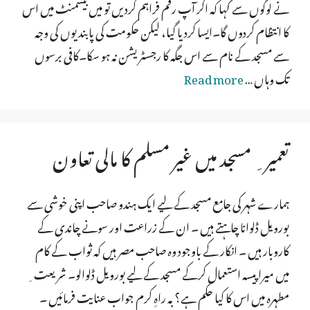
نے لوگوں سے کہا کہ اگر آپ رقم فراہم کردیں تو میں بیسمنٹ میں اس
کا انتظام کردوں گا۔ایسا کردیا گیا، لیکن حکومت کی پابندیوں کی وجہ
سے مسجد کے نام سے اس جگہ کا رجسٹریشن نہ ہو سکا۔کافی برسوں
تک وہاں …
Read more
تعمیر ِ مسجد میں غیر مسلم کا مالی تعاون
ہمارے شہر کی جامع مسجد کے لیے ایک ہندو صاحب اپنی خوشی سے
بورویل ڈلوانا چاہتے ہیں ۔ ان کے زراعت اور سونے چاندی کے
کاروبار ہیں ۔ انکار کے باوجود وہ صاحب مصر ہیں کہ ثواب کے کام
میں میرا پیسہ استعمال کرکے مسجد کے لیے بورویل ڈلوالو۔ شریعت ِ
مطہرہ میں اس کا کیا حکم ہے؟ بہ راہِ کرم جواب عنایت فرمائیں ۔