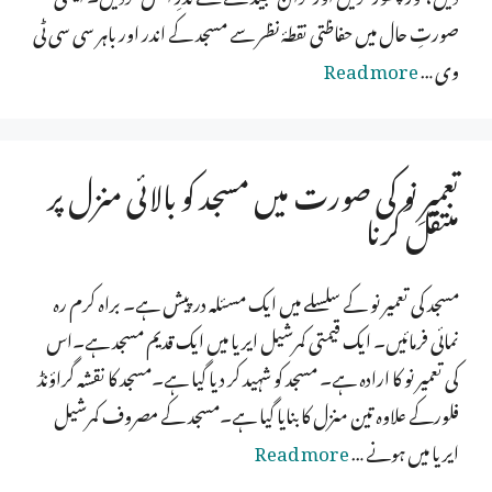
صورتِ حال میں حفاظتی نقطۂ نظر سے مسجد کے اندر اور باہر سی سی ٹی
وی …
Read more
تعمیرِ نو کی صورت میں مسجد کو بالائی منزل پر
منتقل کرنا
مسجد کی تعمیر نو کے سلسلے میں ایک مسئلہ درپیش ہے۔ براہ کرم رہ
نمائی فرمائیں۔ ایک قیمتی کمرشیل ایریا میں ایک قدیم مسجد ہے۔اس
کی تعمیر نو کا ارادہ ہے۔ مسجد کو شہید کر دیا گیا ہے۔مسجد کا نقشہ گراؤنڈ
فلورکے علاوہ تین منزل کا بنایا گیا ہے۔مسجد کے مصروف کمرشیل
ایریا میں ہونے …
Read more