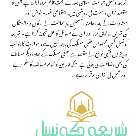
شریعہ کونسل جماعت اسلامی ہند کے تحت قائم کردہ ادارہ ہے جس کا
مقصد قرآن و سنت کی روشنی میں، اجتماعی غور و خوض اور
مشاورت کے بعد ،عامتہ المسلمین نیز جماعت کے ارکان و وابستگان
کی شرعی رہ نمائی کرنا اور ان کے مسائل کا حل تجویز کرنا ہے۔ شریعہ
کونسل کسی مخصوص فقہی مسلک کی پابند نہیں ہے، سوالات کا جواب
دینے میں فقہی توسّع کے مقصد سے حنفی مسلک کے علاوہ دیگر مسالک
کی بھی وضاحت کی جاتی ہے، تاکہ قارئین کو تمام مسالک کا علم رہے
اور عمل کی آزادی برقرار رہے۔