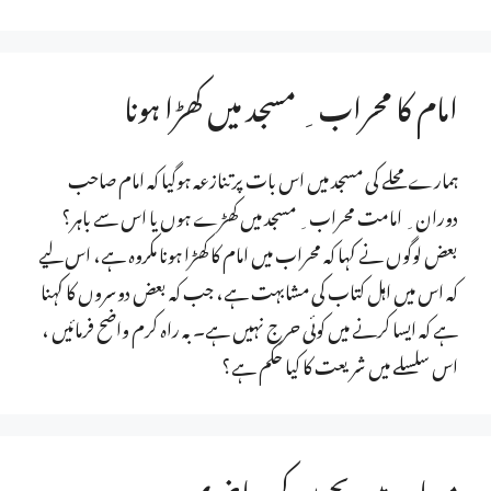
امام کا محراب ِ مسجد میں کھڑا ہونا
ہمارے محلے کی مسجد میں اس بات پر تنازعہ ہوگیا کہ امام صاحب
دوران ِ امامت محراب ِ مسجد میں کھڑے ہوں یا اس سے باہر؟
بعض لوگوں نے کہا کہ محراب میں امام کا کھڑا ہونا مکروہ ہے، اس لیے
کہ اس میں اہل کتاب کی مشابہت ہے، جب کہ بعض دوسروں کا کہنا
ہے کہ ایسا کرنے میں کوئی حرج نہیں ہے۔ بہ راہ کرم واضح فرمائیں ،
اس سلسلے میں شریعت کا کیا حکم ہے؟
مساجد میں بچوں کی حاضری