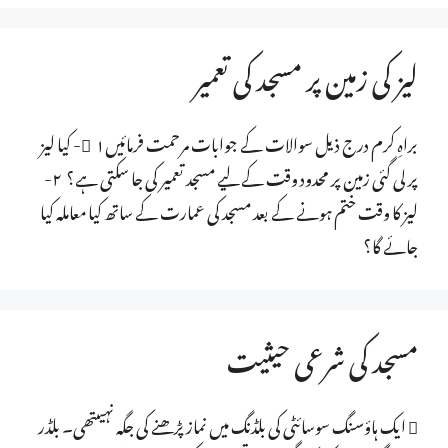
لیز کی زمین پر مسجد کی تعمیر
براہِ کرم درج ذیل سوالات کے جوابات مرحمت فرمائیں ۱- کیا لیز
پر لی گئی زمین پر محدود وقت کے لیے مسجد تعمیر کی جا سکتی ہے؟ ۲-
لیز کا وقت ختم ہونے کے بعد مسجد کی عمارت کے ساتھ کیا معاملہ کیا
جائے گا؟
مسجد کی شرعی حیثیت
 ایک ہاؤسنگ سوسائٹی کی بلڈنگ میں نماز پڑھنے کی جگہ نہیںتھی۔ بلڈر