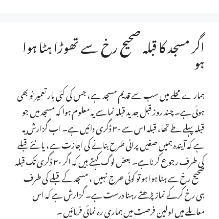
اگر مسجد کا قبلہ صحیح رخ سے تھوڑا ہٹا ہوا
ہو
ہمارے محلے میں سب سے قدیم مسجد ہے، جس کی کئی بار تعمیر نو بھی
ہوئی ہے۔ چند روز قبل جدید قبلہ نما سے یہ معلوم ہوا کہ مسجد میں جو
قبلہ پہلے طے تھا، قبلہ اس سے ۳۰ ڈگری دائیں ہے۔ اب گزارش یہ
ہے کہ آیندہ ہمیں صفیں پرانی طرح بنانے کی اجازت ہے، یا نئے قبلے
کی طرف رجوع کرنا ہے۔ بعض لوگ کہتے ہیں کہ اگر ۳۰ ڈگری تک قبلہ
صحیح رخ سے ہٹا ہوا ہو تو کوئی حرج نہیں ، مسجد کے قبلے کی طرف
ہی رخ کرکے نماز پڑھتے رہنا درست ہے۔ گزارش ہے کہ اس
معاملے میں اولین فرصت میں ہماری رہ نمائی فرمائیں ۔