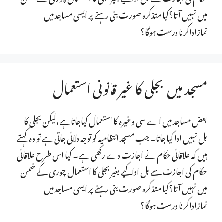
میں نہیں آتا؟کیا متذکرہ صورت بنی رہنے پر ایسی مساجد میں
نمازاداکرنا درست ہوگا؟
مسجد میں بجلی کا غیر قانونی استعمال
بعض مساجد میں اے سی وغیرہ کا استعمال کیاجاتاہے،لیکن بجلی کا
بل نہیں ادا کیا جاتا۔ جب مسجد انتظامیہ کو توجہ دلائی جاتی ہے تو وہ کہتے
ہیں کہ علاقائی حکام نے اجازت دے رکھی ہے۔ کیا اس طرح علاقائی
حکام کی اجازت سے بل اداکیے بغیر بجلی کا استعمال چوری کے ضمن
میں نہیں آتا؟کیا متذکرہ صورت بنی رہنے پر ایسی مساجد میں
نمازاداکرنا درست ہوگا؟