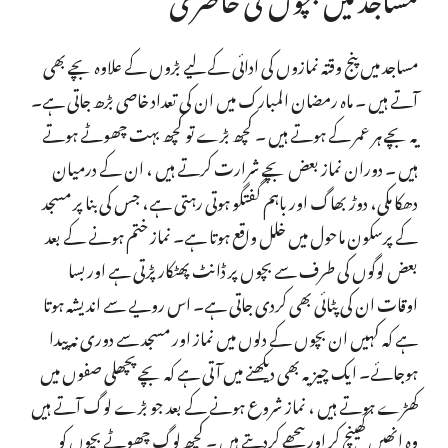
مساجد میں پنج وقتہ نمازوں کی ادائی کے لیے بڑوں کے علاوہ بچے بھی
آتے ہیں ۔ ماہ رمضان المبارک میں ان کی تعداد خاصی بڑھ جاتی ہے۔
یہ بچے ہر عمر کے ہوتے ہیں ۔ کچھ بڑے تو کچھ بہت چھوٹے ہوتے
ہیں ۔ دوران نماز بعض بچے شرارت کرتے ہیں ، ان کے درمیان
دھکا مکی، دوڑ بھاگ اور باہم گفتگو ہوتی رہتی ہے، جس کی بنا پر مسجد
کے پرسکون ماحول میں خلل واقع ہوتا ہے۔ نماز ختم ہونے کے بعد
بعض لوگوں کی طرف سے بچوں پر ڈانٹ پھٹکار پڑتی ہے اور بسا
اوقات ان کی پٹائی بھی کردی جاتی ہے۔ اس رویے سے اندیشہ ہوتا
ہے کہ کہیں ان بچوں کے دلوں میں نماز اور مسجد سے دوری نہ پیدا
ہوجائے۔ ایک چیز یہ بھی دیکھنے میں آتی ہے کہ بچے پچھلی صفوں میں
کھڑے ہوتے ہیں ، نماز شروع ہونے کے بعد جو بڑے لوگ آتے ہیں
وہ انھیں کھینچ کر اور پیچھے کردیتے ہیں ۔ کچھ لوگ چھوٹے بچوں کو