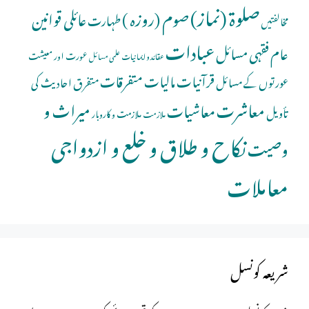
صلوة (نماز)
صوم (روزہ )
عائلی قوانین
طہارت
مخالفتیں
عبادات
عام فقہی مسائل
عورت اور معیشت
عقائد و ایمانیات
علمی مسائل
قرآنیات
مالیات
متفرقات
عورتوں کے مسائل
متفرق احادیث کی
معاشرت
میراث و
معاشیات
تأویل
ملازمت و کاروبار
ملازمت
نکاح و طلاق و خلع و ازدواجی
وصیت
معاملات
شریعہ کونسل