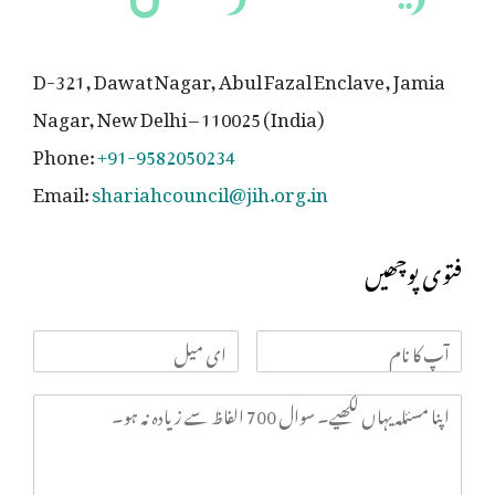
D-321, Dawat Nagar, Abul Fazal Enclave, Jamia
Nagar, New Delhi – 110025 (India)
Phone:
+91-9582050234
Email:
shariahcouncil@jih.org.in
فتوی پوچھیں