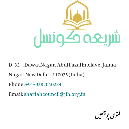
D-321, Dawat Nagar, Abul Fazal Enclave, Jamia
Nagar, New Delhi – 110025 (India)
Phone:
+91-9582050234
Email:
shariahcouncil@jih.org.in
فتوی پوچھیں