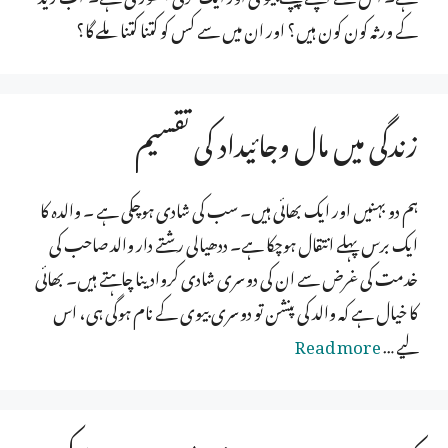
کے ورثہ کون کون ہیں؟ اور ان میں سے کس کو کتنا کتنا ملے گا؟
زندگی میں مال وجائیداد کی تقسیم
ہم دو بہنیں اور ایک بھائی ہیں۔ سب کی شادی ہوچکی ہے ۔ والدہ کا
ایک برس پہلے انتقال ہوچکا ہے۔ ددھیالی رشتے دار والد صاحب کی
خدمت کی غرض سے ان کی دوسری شادی کروادینا چاہتے ہیں۔ بھائی
کا خیال ہے کہ والد کی پنشن تو دوسری بیوی کے نام ہوگی ہی، اس
لیے …
Read more