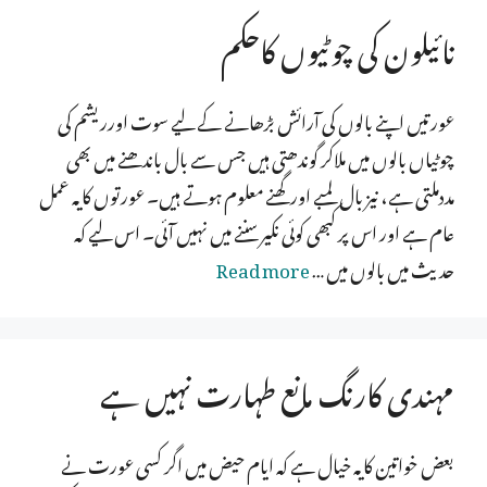
نائیلون کی چوٹیوں کاحکم
عورتیں اپنے بالوں کی آرائش بڑھانے کے لیے سوت اورریشم کی
چوٹیاں بالوں میں ملاکر گوندھتی ہیں جس سے بال باندھنے میں بھی
مددملتی ہے، نیز بال لمبے اور گھنے معلوم ہوتے ہیں۔ عورتوں کایہ عمل
عام ہے اور اس پر کبھی کوئی نکیر سننے میں نہیں آئی۔ اس لیے کہ
حدیث میں بالوں میں …
Read more
مہندی کارنگ مانع طہارت نہیں ہے
بعض خواتین کایہ خیال ہے کہ ایام حیض میں اگر کسی عورت نے