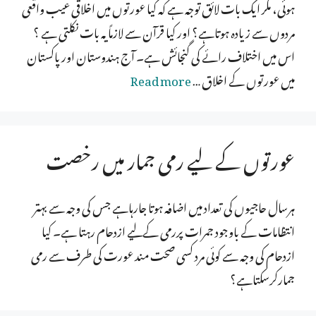
ہوئی، مگر ایک بات لائق توجہ ہے کہ کیا عورتوں میں اخلاقی عیب واقعی
مردوں سے زیادہ ہوتاہے؟ اور کیا قرآن سے لازماً یہ بات نکلتی ہے ؟
اس میں اختلاف رائے کی گنجائش ہے۔ آج ہندوستان اورپاکستان
میں عورتوں کے اخلاق …
Read more
عورتوں کے لیے رمی جمار میں رخصت
ہرسال حاجیوں کی تعداد میں اضافہ ہوتا جارہاہے جس کی وجہ سے بہتر
انتظامات کے باوجود جمرات پررمی کےلیے ازدحام رہتا ہے۔ کیا
ازدحام کی وجہ سے کوئی مرد کسی صحت مند عورت کی طرف سے رمی
جمارکرسکتاہے؟