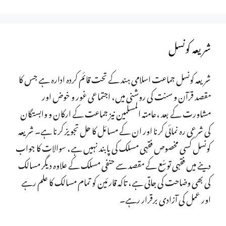
شریعہ کونسل
شریعہ کونسل جماعت اسلامی ہند کے تحت قائم کردہ ادارہ ہے جس کا
مقصد قرآن و سنت کی روشنی میں، اجتماعی غور و خوض اور
مشاورت کے بعد ،عامتہ المسلمین نیز جماعت کے ارکان و وابستگان
کی شرعی رہ نمائی کرنا اور ان کے مسائل کا حل تجویز کرنا ہے۔ شریعہ
کونسل کسی مخصوص فقہی مسلک کی پابند نہیں ہے، سوالات کا جواب
دینے میں فقہی توسّع کے مقصد سے حنفی مسلک کے علاوہ دیگر مسالک
کی بھی وضاحت کی جاتی ہے، تاکہ قارئین کو تمام مسالک کا علم رہے
اور عمل کی آزادی برقرار رہے۔