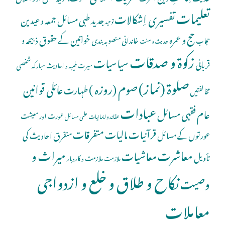
تعلیمات
تفسیری اِشکالات
جدید طبی مسائل
جمعہ و عیدین
توحید
حج و عمرہ
خواتین کے حقوق
ذبیحہ و
خاندانی منصوبہ بندی
حجاب
حدیث و سنت
زکوۃ و صدقات
سیاسیات
قربانی
شخصی
سیرت طیبہ و احادیث مبارکہ
صلوة (نماز)
صوم (روزہ )
عائلی قوانین
طہارت
مخالفتیں
عبادات
عام فقہی مسائل
عورت اور معیشت
عقائد و ایمانیات
علمی مسائل
قرآنیات
مالیات
متفرقات
عورتوں کے مسائل
متفرق احادیث کی
معاشرت
میراث و
معاشیات
تأویل
ملازمت و کاروبار
ملازمت
نکاح و طلاق و خلع و ازدواجی
وصیت
معاملات