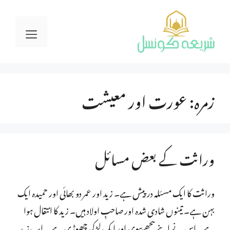
Ski
t
Menu
conten
زمرہ:
عورت اور معیشت
وراثت کے بعض مسائل
وراثت کا ایک مسئلہ درپیش ہے۔ زید اور عمر دو بھائی اور حمیدہ ایک
بہن ہے۔ تینوں شادی شدہ اور صاحبِ اولاد ہیں۔ زید کا انتقال ہوا
ہے۔ اس نے اپنے پیچھے بیوی اور ایک لڑکی چھوڑی ہے۔ اب زید