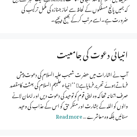
کہ ہمیں پانچ مسلکوں کے لحاظ سے نماز جنازہ کی مکمل ترکیب کی
ضرورت ہے۔اسے مرتب کرکے بھیج دیجیے۔
انبیائی دعوت کی جامعیت
آپ نے اشارات میں حضر ت شعیب علیہ السلام کی دعوت پیش
فرماتےہوئے تحریر فرمایاہے ’’انبیاء علیہم السلام کی بعثت کامقصد
صرف اتنا نہ تھا کہ وہ اپنی قوم کو توحید کی دعوت دیں اور ایمان لانے
والوں کو اللہ کے بشارت اور منکر حق کو اس کے عذاب کی وعید
سنائیں بلکہ وہ معاشرے …
Read more