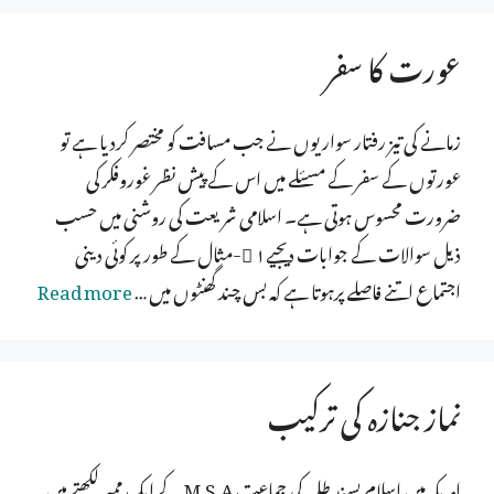
عورت کا سفر
زمانے کی تیز رفتار سواریوں نے جب مسافت کو مختصر کردیا ہے تو
عورتوں کے سفر کے مسئلے میں اس کے پیش نظر غوروفکر کی
ضرورت محسوس ہوتی ہے۔ اسلامی شریعت کی روشنی میں حسب
ذیل سوالات کے جوابات دیجیے ۱-مثال کے طورپر کوئی دینی
اجتماع اتنے فاصلے پرہوتا ہے کہ بس چند گھنٹوں میں …
Read more
نماز جنازہ کی ترکیب
امریکہ میں اسلام پسند طلبہ کی جماعت M.S.A کے ایک ممبر لکھتے ہیں