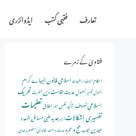
Ski
t
تعارف
فقہی کتب
ایڈوائزری
conten
فتاویٰ کے زمرے
اسلامی قانون
انبیاے کرام
احکام میت
اراضیات
تحریک
اِقامتِ دین
اُصولِ حدیث
اُصولِ تفسیر
آخرت
تعلیمات
اسلامی
تصوّف، تزکیۂ نفس اور اخلاق
تفسیری اِشکالات
جدید طبی مسائل
جمعہ و
توحید
حج و عمرہ
عیدین
خاندانی منصوبہ بندی
حجاب
حدیث و سنت