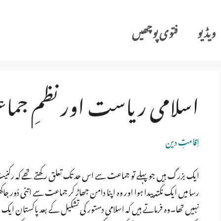
ویڈیو
فتوی پوچھیں
اسلامی ریاست اور نظمِ جم
اِقامتِ دین
ایک بزرگ ہیں جو پہلے تو جماعت سے اس حد تک تعلق رکھتے تھے کہ رک
رسا میں ایک نکتہ پیدا ہوا اور وہ اپنا دامن جھاڑ کر جماعت سے اتنی دُور
نہیں تھا۔وہ فرماتے ہیں کہ اسلامی دستور کی تشکیل کے بعد پاکستان ای