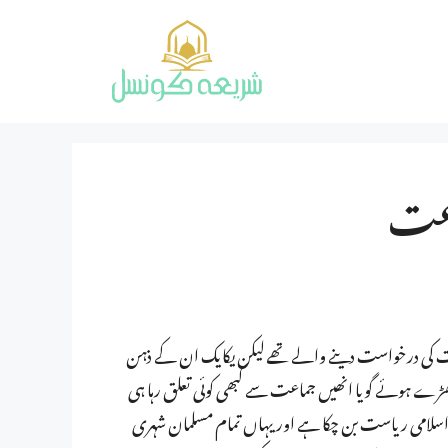
اعت
نیت کی درخواست دینے والے تھے لیکن یکایک ان کے ذہن
 جاکھڑے ہوئے گویا انھیں جماعت سے کبھی کوئی تعلق رہا ہی
ک اسلامی ریاست بن چکا ہے اور یہاں تمام مسلمان شہری