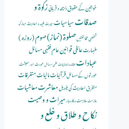
زکوۃ و
خواتین کے حقوق
ذبیحہ و قربانی
صدقات
سیاسیات
سیرت طیبہ و احادیث مبارکہ
صلوة (نماز)
صوم (روزہ )
شخصی مخالفتیں
عائلی قوانین
عام فقہی مسائل
طہارت
عبادات
عورت اور معیشت
عقائد و ایمانیات
علمی مسائل
قرآنیات
مالیات
متفرقات
عورتوں کے مسائل
معاشرت
معاشیات
متفرق احادیث کی تأویل
میراث و وصیت
ملازمت و کاروبار
ملازمت
نکاح و طلاق و خلع و