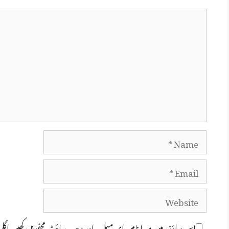
Comment
Name
Email
Website
اس براؤزر میں میرا نام، ای میل، اور ویب سائٹ محفوظ رکھیں اگل