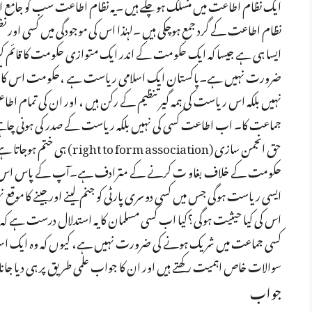
ایک نظام اطاعت میں منسلک ہوچکے ہیں ۔یہ نظام اطاعت سب کو جا
نظام اطاعت کے گرد جمع ہوچکی ہیں ۔لہٰذا اس کی موجودگی میں کسی اور نظم ک
ایسا ہی ہے جیسا کہ ایک حکومت کے اندر ایک متوازی حکومت کا قائم کرن
ضرورت نہیں ہے۔پاکستان ایک اسلامی ریاست ہے ،حکومت اس کا تن
نہیں بلکہ اس ریاست کی ہمہ گیر تنظیم کے رکن ہیں ، اور ان کی تمام اطاعتی
جماعت کا۔ اب اطاعت کسی کی نہیں بلکہ ریاست کے صدر کی ہونی چاہیے۔ 
حق انجمن سازی (rm association
حکومت کے خلاف بغاو ت کرنے کے مترادف ہے۔آپ کے پاس اس استد
ایسی ریاست ہوگی جس میں کسی دوسری پارٹی کو جنم لینے اور جینے کا موقع
اس کی کیا حیثیت ہوگی؟کیا اب کسی مسلمان کا یہ استدلال درست ہے کہ
کسی جماعت میں شریک ہونے کی ضرورت نہیں ہے، کیوں کہ وہ ایک اس
سوالات خاص اہمیت رکھتے ہیں اور ان کا جواب علمی طریق پر ہی دیا جانا
جواب