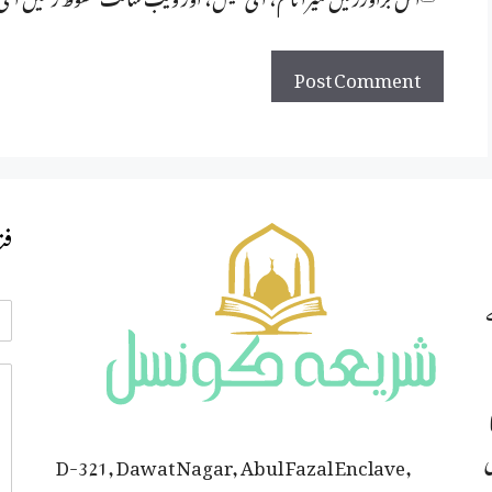
فت
ی
D-321, Dawat Nagar, Abul Fazal Enclave,