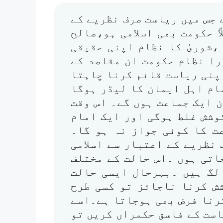
 جس میں ریاست صرف نظریے کے
ً حکومت بھی اسلامی ہو،صالح
،شوریٰ کا نظام اپنی حقیقی
را نظام حکومت ان مقاصد کے
اپنی ریاست قائم کرنا چاہتا
ام اہل ایمان کا لیڈر ہوگا
 ایک جماعت ہوں گے۔ اس وقت
وشش غلط ہوگی اور ایک امام
ت کا کوئی جواز نہ ہو گا۔
نظریے کے اعتبار سے اسلامی
اتی ہوں ۔اس حالت کے مختلف
لگ ہیں ۔بہرحال ایسی حالت
شش کرنا ناجائز تو کسی طرح
رنا فرض بھی ہوجاتا ہے۔اسے
است کے فاسق حکمراں کریں تو