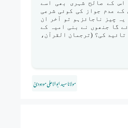
اس کے صالح شہری بھی اسے
 کے عدم جواز کی کوئی شرعی
یہ چیز ناجائزہو تو آخر ان
ے گا جنھوں نے بنی امیہ کے
 تائید کی؟ (ترجمان القرآن،
مولانا سید ابوالاعلی مودودیؒ