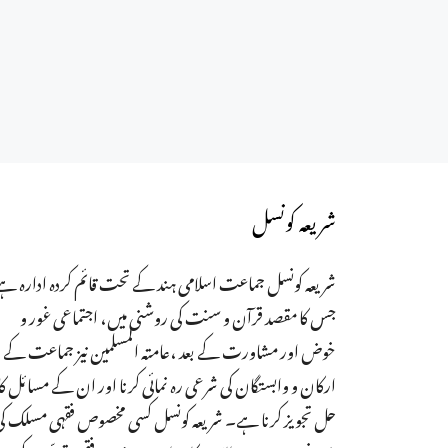
شریعہ کونسل
شریعہ کونسل جماعت اسلامی ہند کے تحت قائم کردہ ادارہ ہے
جس کا مقصد قرآن و سنت کی روشنی میں، اجتماعی غور و
خوض اور مشاورت کے بعد ،عامتہ المسلمین نیز جماعت کے
ارکان و وابستگان کی شرعی رہ نمائی کرنا اور ان کے مسائل کا
حل تجویز کرنا ہے۔ شریعہ کونسل کسی مخصوص فقہی مسلک ک