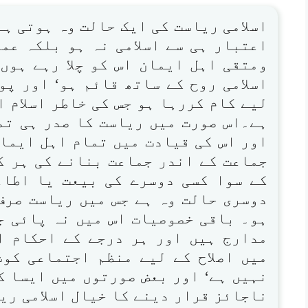
اسلامی ریاست کی ایک حالت وہ ہوتی ہے
اعتبار ہی سے اسلامی نہ ہو بلکہ عملا
ومتقی اہل ایمان اس کو چلا رہے ہوں 
اسلامی روح کے ساتھ قائم ہو‘ اور پو
لیے کام کررہا ہو جس کی خاطر اسلام 
ہے۔اس صورت میں ریاست کا صدر ہی تم
اور اس کی قیادت میں تمام اہل ایمان
جماعت کے اندر جماعت بنانے کی ہر ک
کے سوا کسی دوسرے کی بیعت یا اطاع
دوسری حالت وہ ہے جس میں ریاست صرف 
ہو۔ باقی خصوصیات اس میں نہ پائی ج
مدارج ہیں اور ہر درجے کے احکام ا
میں اصلاح کے لیے منظم اجتماعی کو
نہیں ہے‘ اور بعض صورتوں میں ایسا ک
ناجائز قرار دینے کا خیال اسلامی ری