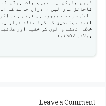
کریں ،لیکن یہ عجیب بات ہوگی کہ 
ناجائز مان لیں ، درآں حالے کہ اس
دلیل سرے سے موجود ہی نہیں ہے۔ اگر 
ائمۂ مجتہدین کا کیا مقام قرار پائ
خلاف اٹھنے والوں کی خفیہ اور علانیہ
جولائی ۱۹۵۷ء)
Leave a Comment