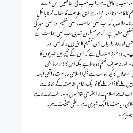
مع اور سب پر فائق ہے۔اب سب کی اطاعتیں اس بڑے
ا قائم ہونا اور افراد سے اپنی اطاعت کا مطالبہ کرنا بالکل
ا۔خلاصہ یہ کہ اب کسی جماعت، کسی تنظیم اور کسی امیر کی
ظیمی مظہر ہے، تمام مسلمان شہری اب کسی جماعت کے
ں اور وفا داریاں اسی تنظیم کاحق ہیں نہ کہ کسی اور
یہ وہ طرز استدلال ہے کہ اس کے نتیجے میں شہریوں کا
right to fo) ہی ختم ہوجاتا ہے۔ اور نہ صرف ختم ہوجاتا ہے بلکہ اس کا ذکر کرنا بھی
لال کا کیا جواب ہے؟کیا اسلامی ریاست واقعی ایک
 نہیں ملے گا؟اگر ملے گا تو ایک نظام اطاعت کے لحاظ سے
 اب اسے اسلام کے اجتماعی تقاضوں کو پورا کرنے کے لیے
لامی ریاست کا ایک شہری ہے۔علمی حیثیت سے یہ
 چاہیے۔