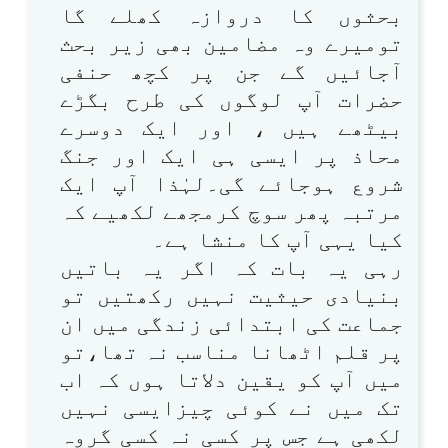
بحثوں کا دروازہ کھلے گا
تومیرے وہ مضامین بھی زیر بحث
آجائیں گے جن پر کچھ حنفی
حضرات آپ لوگوں کی طرح بگڑے
بیٹھے ہیں ، اور ایک دوسرے
محاذ پر ایسی ہی ایک اور جنگ
شروع ہوجائے گی۔لہٰذا آپ ایک
مرتبہ پھر سوچ کرمجھے لکھیے کہ
کیا یہی آپ کا منشا ہے۔
رہی یہ بات کہ اگر یہ باتیں
بنیادی حیثیت نہیں رکھتیں تو
جماعت کی ابتدائی زندگی میں ان
پر قلم اٹھانا مناسب نہ تھا،تو
میں آپ کو یقین دلاتا ہوں کہ اب
تک میں نے کوئی چیزایسی نہیں
لکھی ہے جس پر کسی نہ کسی گروہ