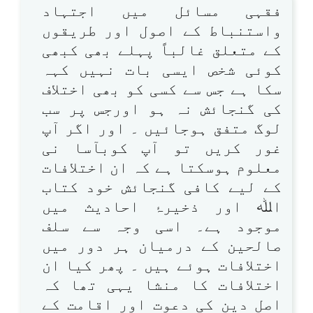
فقہی مسائل میں اجتہاد
واستنباط کے اصول اور طریقوں
کے متعلق غالباً پہلے بھی کبھی
کوئی شخص ایسی بات نہیں کہہ
سکا ہے جس سے کسی کو بھی اختلاف
کی گنجائش نہ ہو اورجس پر سب
لوگ متفق ہوجائیں ۔ اور اگر آپ
غور کریں تو آپ کوبآسا نی
معلوم ہوسکتا ہے کہ ان اختلافات
کے لیے کافی گنجائش خود کتاب
اﷲ اور ذخیرۂ احادیث میں
موجود ہے۔ اسی وجہ سے سلف
صالحین کے درمیان ہر دور میں
اختلافات ہوئے ہیں ۔ پھر کیا ان
اختلافات کا منشا یہی تھا کہ
اصل دین کی دعوت اور اقامت کے