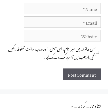
Name
Email
Website
اس براؤزر میں میرا نام، ای میل، اور ویب سائٹ محفوظ رکھیں
اگلی بار جب میں تبصرہ کرنے کےلیے۔
فتاویٰ کے زمرے