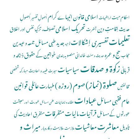
اسلامی قانون
انبیاے کرام
اُصولِ
احکام میت
اُصولِ تفسیر
اراضیات
تحریک اسلامی
اِقامتِ دین
حدیث
تصوّف، تزکیۂ نفس اور اخلاق
آخرت
تعلیمات
تفسیری اِشکالات
جدید طبی مسائل
جمعہ و عیدین
توحید
حج و عمرہ
خواتین کے حقوق
ذبیحہ و
خاندانی منصوبہ بندی
حجاب
حدیث و سنت
زکوۃ و صدقات
سیاسیات
قربانی
شخصی
سیرت طیبہ و احادیث مبارکہ
صلوة (نماز)
صوم (روزہ )
عائلی قوانین
طہارت
مخالفتیں
عبادات
عام فقہی مسائل
عورت اور معیشت
عقائد و ایمانیات
علمی مسائل
قرآنیات
مالیات
متفرقات
عورتوں کے مسائل
متفرق احادیث کی
معاشرت
میراث و
معاشیات
تأویل
ملازمت و کاروبار
ملازمت