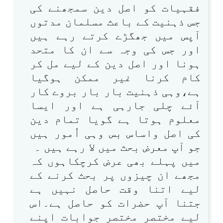
فقہیات کو اصل دین سمجھنے کی
جس ذہنیت کے باعث مسلمان مدتوں
آپس میں جھگڑے کرتے رہے ہیں
اور جس کی وجہ سے ان کا متحد
ہونا اور اصل دین کے لیے مل کر
کام کرنا غیر ممکن ہوگیا
ہے،وہی ذہنیت بار بار بروے کار
آئے چلی جارہی ہے اور ایسا
معلوم ہوتا ہے گویا تمام دین
کی اصل واساس بس وہی اُمور ہیں
جو آپ معرض بحث میں لا رہے ہیں ۔
میں پہلے بھی عرض کرچکاہوں کہ
مجھے ان چیزوں پر بحث کرنے کے
لیے اتنا وقت حاصل نہیں ہے
جتنا آپ حضرات کو حاصل ہے۔اس
لیے مختصر مختصر جوابات اپنے