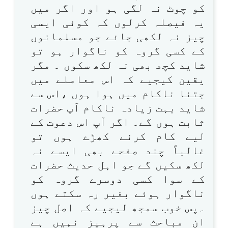
کو چوٹ نہ لگی ہو اور اگر میں
یہ فیصلہ کرلوں کہ کوئی ایسی
چیز نہ لکھی جائے جو مسلمانوں
کے کسی گروہ کو ناگوار ہو تو
شاید کچھ بھی نہ لکھ سکوں ۔ مگر
یقین کیجیے کہ اس معاملے میں
جتنا ناکام میں ہوا ہوں ،اس سے
شاید بہت زیادہ ناکام آپ حضرات
ثابت ہوں گے۔ اگر آپ اس دعوت کے
لیے کام کرنے کھڑے ہوں تو
غالباً چند صفحے بھی ایسے نہ
لکھ سکیں گے جو اہل حدیث حضرات
کے سوا کسی دوسرے گروہ کو
ناگوار ہوئے بغیر رہ سکتے ہوں
۔پس خوب سمجھ لیجیے کہ اصل چیز
ان مباحث سے پرہیز نہیں ہے