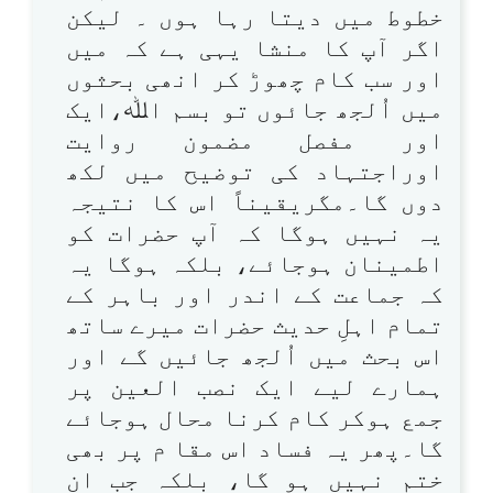
خطوط میں دیتا رہا ہوں ۔ لیکن
اگر آپ کا منشا یہی ہے کہ میں
اور سب کام چھوڑ کر انھی بحثوں
میں اُلجھ جائوں تو بسم اﷲ،ایک
اور مفصل مضمون روایت
اوراجتہاد کی توضیح میں لکھ
دوں گا۔مگریقیناً اس کا نتیجہ
یہ نہیں ہوگا کہ آپ حضرات کو
اطمینان ہوجائے، بلکہ ہوگا یہ
کہ جماعت کے اندر اور باہر کے
تمام اہلِ حدیث حضرات میرے ساتھ
اس بحث میں اُلجھ جائیں گے اور
ہمارے لیے ایک نصب العین پر
جمع ہوکر کام کرنا محال ہوجائے
گا۔پھر یہ فساد اس مقا م پر بھی
ختم نہیں ہو گا، بلکہ جب ان