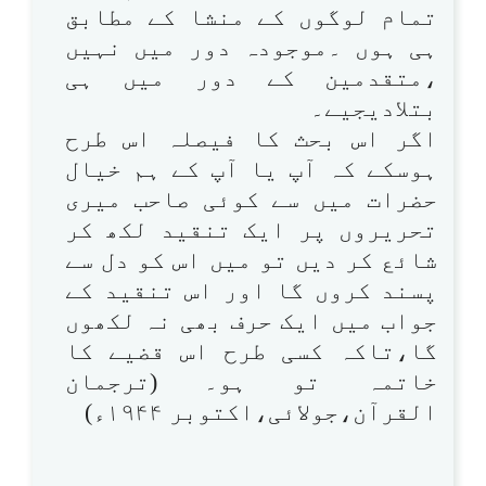
تمام لوگوں کے منشا کے مطابق
ہی ہوں ۔موجودہ دور میں نہیں
،متقدمین کے دور میں ہی
بتلادیجیے۔
اگر اس بحث کا فیصلہ اس طرح
ہوسکے کہ آپ یا آپ کے ہم خیال
حضرات میں سے کوئی صاحب میری
تحریروں پر ایک تنقید لکھ کر
شائع کر دیں تو میں اس کو دل سے
پسند کروں گا اور اس تنقید کے
جواب میں ایک حرف بھی نہ لکھوں
گا،تاکہ کسی طرح اس قضیے کا
خاتمہ تو ہو۔ (ترجمان
القرآن،جولائی،اکتوبر ۱۹۴۴ء)