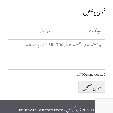
فتوی پوچھیں
0 of 700 max words.
سوال بھیجیں
© 2026 شریعہ کونسل
• Built with
GeneratePress