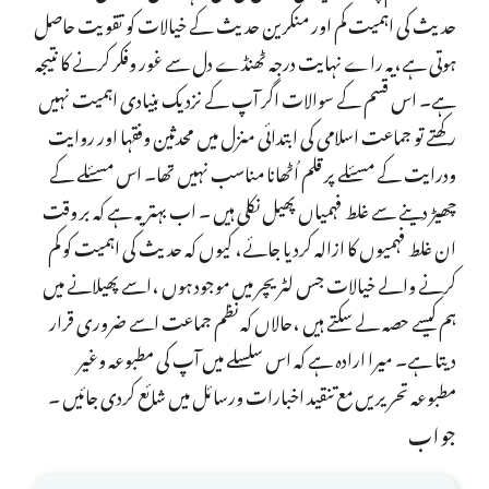
حدیث کی اہمیت کم اور منکرین حدیث کے خیالات کو تقویت حاصل
ہوتی ہے،یہ راے نہایت درجہ ٹھنڈے دل سے غور وفکر کرنے کا نتیجہ
ہے۔ اس قسم کے سوالات اگر آپ کے نزدیک بنیادی اہمیت نہیں
رکھتے تو جماعت اسلامی کی ابتدائی منزل میں محدثین وفقہا اور روایت
ودرایت کے مسئلے پر قلم اُٹھانا مناسب نہیں تھا۔ اس مسئلے کے
چھیڑ دینے سے غلط فہمیاں پھیل نکلی ہیں ۔ اب بہتر یہ ہے کہ بر وقت
ان غلط فہمیوں کا ازالہ کردیا جائے، کیوں کہ حدیث کی اہمیت کو کم
کرنے والے خیالات جس لٹریچر میں موجود ہوں ،اسے پھیلانے میں
ہم کیسے حصہ لے سکتے ہیں ،حالاں کہ نظم جماعت اسے ضروری قرار
دیتا ہے۔ میرا ارادہ ہے کہ اس سلسلے میں آپ کی مطبوعہ وغیر
مطبوعہ تحریریں مع تنقید اخبارات ورسائل میں شائع کردی جائیں ۔
جواب