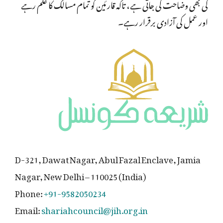
کی بھی وضاحت کی جاتی ہے، تاکہ قارئین کو تمام مسالک کا علم رہے
اور عمل کی آزادی برقرار رہے۔
D-321, Dawat Nagar, Abul Fazal Enclave, Jamia
Nagar, New Delhi – 110025 (India)
Phone:
+91-9582050234
Email:
shariahcouncil@jih.org.in