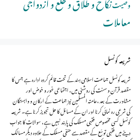
نکاح و طلاق و خلع و ازدواجی
وصیت
معاملات
شریعہ کونسل
شریعہ کونسل جماعت اسلامی ہند کے تحت قائم کردہ ادارہ ہے جس کا
مقصد قرآن و سنت کی روشنی میں، اجتماعی غور و خوض اور
مشاورت کے بعد ،عامتہ المسلمین نیز جماعت کے ارکان و وابستگان
کی شرعی رہ نمائی کرنا اور ان کے مسائل کا حل تجویز کرنا ہے۔ شریعہ
کونسل کسی مخصوص فقہی مسلک کی پابند نہیں ہے، سوالات کا جواب
دینے میں فقہی توسّع کے مقصد سے حنفی مسلک کے علاوہ دیگر مسالک