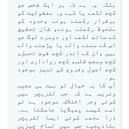
بلکہ یہ ہے کہ ہر ایک شخص جو
کچھ لکھے یا کہے وہ معقولیت کو
برقرار رکھتے ہوئے ،حدود کو
ملحوظ رکھتے ہوئے، شان تحقیق
کے ساتھ لکھے اور دوسرے لوگ جو
اس کے سننے والے یا پڑھنے والے
ہیں ،ان کے اندر کچھ قوتِ تحمل،
کچھ وسعتِ قلب، کچھ رواداری اور
کچھ اصول وفروع کی تمیز موجود
ہو۔
آپ کا یہ خیال تو بہت ہی عجیب
وغریب ہے کہ جب لٹریچر میں
کوئی وجہِ اختلاف موجود ہے تو
اسے کیسے پھیلایا جاسکتا ہے۔
ذرا مجھے کوئی ایسا لٹریچر
بتادیجیے جس میں تمام چیزیں