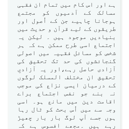
ہے اور اس کام میں تمام ان فقہی
مسالک کے آدمیوں کو مجتمع
ہوجانا چاہیے جن کے اُصول اور
طریقوں کے لیے قرآن و حدیث میں
بنیادیں موجود ہیں ۔ لیکن یہ
اجتماع اسی طرح ممکن ہے کہ ہر
شخص کو مسائل فقہیہ میں اصولی
گنجائشوں کی حد تک تحقیق کی
آزادی حاصل رہے،اور یہ آزادیِ
تحقیق ان مختلف المسلک لوگوں
کے درمیان ایسی نزاع کی موجب
نہ بنے جو نفس اجتماع براے
اقامت دین میں مانع ہو۔ اسی
وجہ سے میں اُس بحث کو ٹال رہا
ہوں جسے آپ لوگ بار بار چھیڑ
رہے ہیں ۔مجھے افسوس ہے کہ