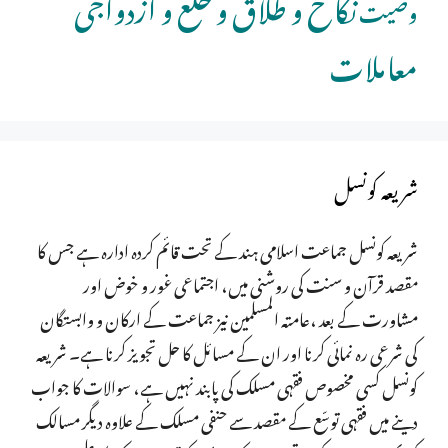
نکاح و طلاق و خلع و ازدواجی
وصیت
معاملات
شریعہ کونسل
شریعہ کونسل جماعت اسلامی ہند کے تحت قائم کردہ ادارہ ہے جس کا
مقصد قرآن و سنت کی روشنی میں، اجتماعی غور و خوض اور
مشاورت کے بعد ،عامتہ المسلمین نیز جماعت کے ارکان و وابستگان
کی شرعی رہ نمائی کرنا اور ان کے مسائل کا حل تجویز کرنا ہے۔ شریعہ
کونسل کسی مخصوص فقہی مسلک کی پابند نہیں ہے، سوالات کا جواب
دینے میں فقہی توسّع کے مقصد سے حنفی مسلک کے علاوہ دیگر مسالک