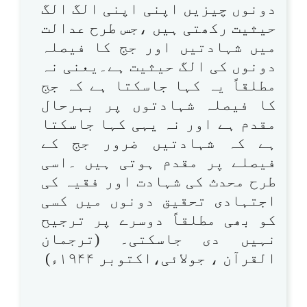
دونوں چیزیں اپنی اپنی الگ الگ
حیثیت رکھتی ہیں ،جس طرح عدالت
میں شہادتیں اور جج کا فیصلہ
دونوں کی الگ حیثیت ہے۔یعنی نہ
مطلقاً یہ کہا جاسکتا ہے کہ جج
کا فیصلہ شہادتوں پر بہرحال
مقدم ہے اور نہ یہی کہا جاسکتا
ہے کہ شہادتیں ضرور جج کے
فیصلے پر مقدم ہوتی ہیں ۔اسی
طرح محدث کی شہادت اور فقیہ کی
اجتہادی تحقیق دونوں میں کسی
کو بھی مطلقاً دوسرے پر ترجیح
نہیں دی جاسکتی۔ (ترجمان
القرآن ، جولائی،اکتوبر ۱۹۴۴ء)