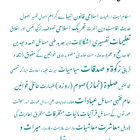
اسلامی قانون
انبیاے کرام
اُصولِ
احکام میت
اُصولِ تفسیر
اراضیات
تحریک اسلامی
اِقامتِ دین
حدیث
تصوّف، تزکیۂ نفس اور اخلاق
آخرت
تعلیمات
تفسیری اِشکالات
جدید طبی مسائل
جمعہ و عیدین
توحید
حج و عمرہ
خواتین کے حقوق
ذبیحہ و
خاندانی منصوبہ بندی
حجاب
حدیث و سنت
زکوۃ و صدقات
سیاسیات
قربانی
شخصی
سیرت طیبہ و احادیث مبارکہ
صلوة (نماز)
صوم (روزہ )
عائلی قوانین
طہارت
مخالفتیں
عبادات
عام فقہی مسائل
عورت اور معیشت
عقائد و ایمانیات
علمی مسائل
قرآنیات
مالیات
متفرقات
عورتوں کے مسائل
متفرق احادیث کی
معاشرت
میراث و
معاشیات
تأویل
ملازمت و کاروبار
ملازمت