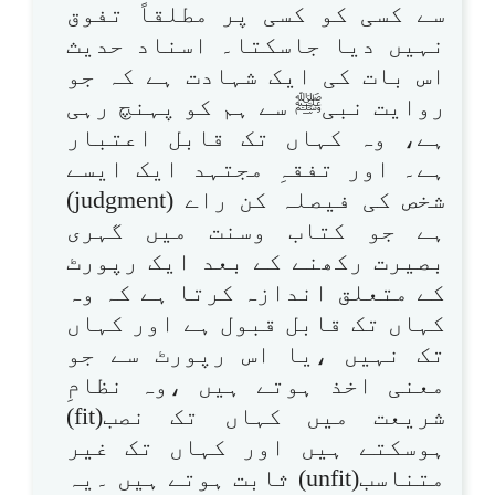
سے کسی کو کسی پر مطلقاً تفوق
نہیں دیا جاسکتا۔ اسناد حدیث
اس بات کی ایک شہادت ہے کہ جو
روایت نبیﷺ سے ہم کو پہنچ رہی
ہے، وہ کہاں تک قابل اعتبار
ہے۔ اور تفقہِ مجتہد ایک ایسے
شخص کی فیصلہ کن راے (judgment)
ہے جو کتاب وسنت میں گہری
بصیرت رکھنے کے بعد ایک رپورٹ
کے متعلق اندازہ کرتا ہے کہ وہ
کہاں تک قابل قبول ہے اور کہاں
تک نہیں ،یا اس رپورٹ سے جو
معنی اخذ ہوتے ہیں ،وہ نظامِ
شریعت میں کہاں تک نصب(fit)
ہوسکتے ہیں اور کہاں تک غیر
متناسب(unfit) ثابت ہوتے ہیں ۔یہ