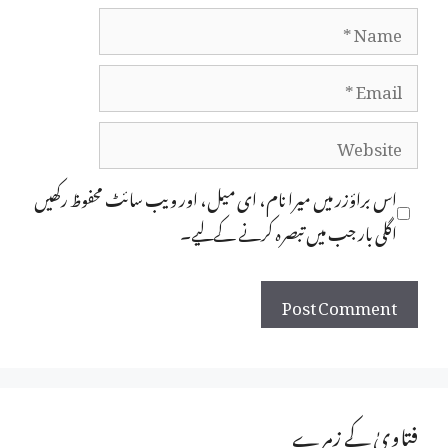
Name
Email
Website
اس براؤزر میں میرا نام، ای میل، اور ویب سائٹ محفوظ رکھیں
اگلی بار جب میں تبصرہ کرنے کےلیے۔
فتاویٰ کے زمرے