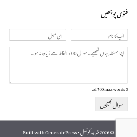
فتوی پوچھیں
0 of 700 max words.
سوال بھیجیں
© 2026 شریعہ کونسل
• Built with
GeneratePress