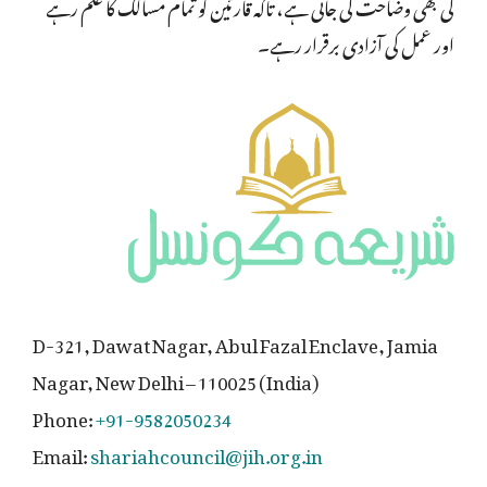
کی بھی وضاحت کی جاتی ہے، تاکہ قارئین کو تمام مسالک کا علم رہے
اور عمل کی آزادی برقرار رہے۔
D-321, Dawat Nagar, Abul Fazal Enclave, Jamia
Nagar, New Delhi – 110025 (India)
Phone:
+91-9582050234
Email:
shariahcouncil@jih.org.in