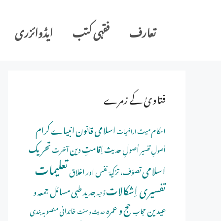
Ski
t
تعارف
فقہی کتب
ایڈوائزری
conten
فتاویٰ کے زمرے
اسلامی قانون
انبیاے کرام
احکام میت
اراضیات
تحریک
اِقامتِ دین
اُصولِ حدیث
اُصولِ تفسیر
آخرت
تعلیمات
اسلامی
تصوّف، تزکیۂ نفس اور اخلاق
تفسیری اِشکالات
جدید طبی مسائل
جمعہ و
توحید
حج و عمرہ
عیدین
خاندانی منصوبہ بندی
حجاب
حدیث و سنت