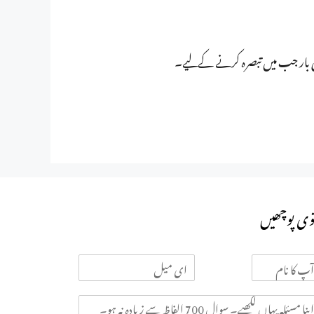
ی بار جب میں تبصرہ کرنے کےلیے۔
وی پوچھیں