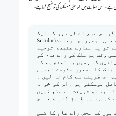
ھتی ہے ۔اس معاملے میں جماعتی مسلک کی توضیح فرمایئے۔
ر اس غرض کے لیے ہو کہ ایک
غیراسلامی دستور کے تحت ایک لادینی جمہوری ریاست(Secular
چلایا جائے تو یہ ہمارے عقیدۂ توحید
سی وقت ہم ملک کی راے عام کو
ائیں کہ ہمیں یہ توقع ہو کہ
ملک کا دستورِ حکومت تبدیل
م اس طریقے سے کام نہ لیں ۔
اصل ہوسکتی ہو ،اس کو خواہ
ا ہم کو شریعت نے حکم نہیں
کہ ہم یہ طریقِ کار صرف اس
ے ہوں کہ محض راے عام کا کسی