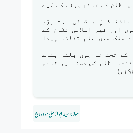
اس نظام کے قائم ہونے کے لیے
باشندگانِ ملک کی بہت بڑی
ں اور غیر اسلامی نظام کے
ے ملک میں عام تقاضا پیدا
ر کے تحت نہ ہوں بلکہ بناے
ئندہ نظام کس دستورپر قائم
مولانا سید ابوالاعلی مودودیؒ