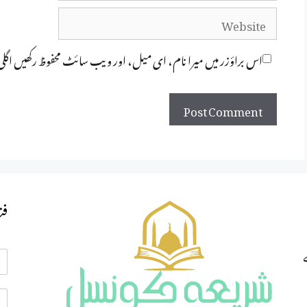
Website
اس براؤزر میں میرا نام، ای میل، اور ویب سائٹ محفوظ رکھیں اگل
فت