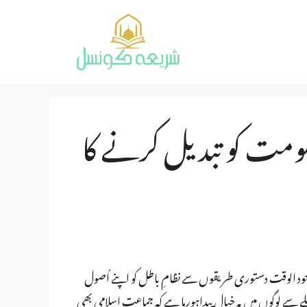
کومت کو تبدیل کرنے کا
کہ موجود الوقت دستوری طریقوں سے نظامِ باطل کو اپنے اُصول
جملے سے لوگوں میں یہ خیال پیداہورہا ہے کہ جماعت اسلامی بھی