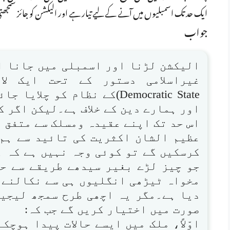
ایک حد تک اسمبلیوں میں آنے کے لیے تیار ہے اور الیکشن کو جائز سمج
جواب
الیکشن لڑنا اور اسمبلی میں جانا اگ
Democratic State)کے نظام کو 
اور ہمارے دین کے خلاف ہے۔لیکن اگر ک
اس حد تک اپنے عقیدہ ومسلک سے متفق پ
عظیم الشان اکثریت کی تائید سے ہم 
کرسکیں گے تو کوئی وجہ نہیں ہے کہ ہ
جو چیز لڑے بغیر سیدھے طریقے سے ح
مخواہ ٹیڑھی انگلیوں ہی سے نکالنے ک
دیا ہے۔مگر یہ اچھی طرح سمجھ لیجیے 
صورت میں اختیار کریں گے جب کہ:
اوّلاً، ملک میں ایسے حالات پیدا ہوچک