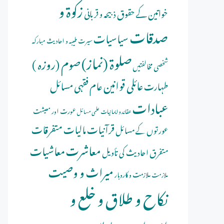
زکوۃ و
خواتین کے حقوق
ذبیحہ و قربانی
صدقات
سیاسیات
سیرت طیبہ و احادیث مبارکہ
صلوة (نماز)
صوم (روزہ )
شخصی مخالفتیں
عائلی قوانین
عام فقہی مسائل
طہارت
عبادات
عورت اور معیشت
عقائد و ایمانیات
علمی مسائل
قرآنیات
مالیات
متفرقات
عورتوں کے مسائل
معاشرت
معاشیات
متفرق احادیث کی تأویل
میراث و وصیت
ملازمت و کاروبار
ملازمت
نکاح و طلاق و خلع و