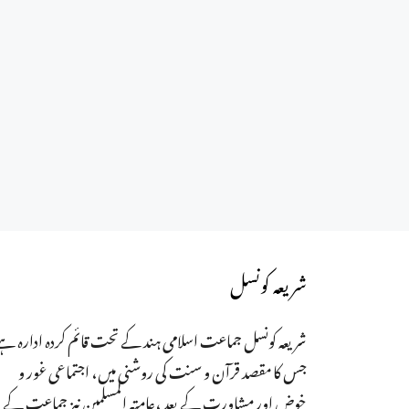
شریعہ کونسل
شریعہ کونسل جماعت اسلامی ہند کے تحت قائم کردہ ادارہ ہے
جس کا مقصد قرآن و سنت کی روشنی میں، اجتماعی غور و
خوض اور مشاورت کے بعد ،عامتہ المسلمین نیز جماعت کے