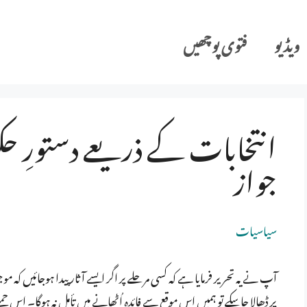
ویڈیو
فتوی پوچھیں
انتخابات کے ذریعے دستورِ ح
جواز
سیاسیات
آپ نے یہ تحریر فرمایا ہے کہ کسی مرحلے پر اگر ایسے آثار پیدا ہوجائیں 
پر ڈھالا جاسکے تو ہمیں اس موقع سے فائدہ اُٹھانے میں تأمل نہ ہوگا۔ اس 