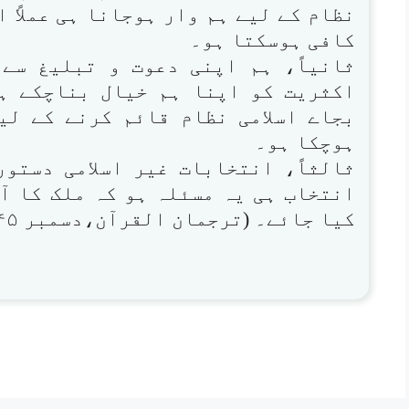
نظام کے لیے ہم وار ہوجانا ہی عملاً 
کافی ہوسکتا ہو۔
ثانیاً، ہم اپنی دعوت و تبلیغ سے 
اکثریت کو اپنا ہم خیال بناچکے ہو
بجاے اسلامی نظام قائم کرنے کے لی
ہوچکا ہو۔
ثالثاً، انتخابات غیر اسلامی دستو
انتخاب ہی یہ مسئلہ ہو کہ ملک کا آ
کیا جائے۔ (ترجمان القرآن،دسمبر ۱۹۴۵ء)