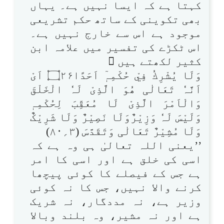
کہتا ہے کہ ایسا نہیں ہے۔ یہاں
بھی تکوینی کے ساتھ حکم تشریعی
موجود ہے اس سے خارج نہیں ہے۔
اس ٹکڑے کی تفسیر میں علامہ ابن
کثیر لکھتے ہیں 
وَلَا يُشْرِكُ فِيْ حُكْمِہٖٓ اَحَدًا۝۲۶ اَیْ
اَنَّہٗ تَعَالٰی ھُوَ الَّذِیْ لَہٗ الْخَلْقَ
وَالْاَمْرَ الَّذِیْ لَا مُعَقِّبَ لِحُکْمِہٖ
وَلَیْسَ لَہٗ وَزِیْرٌوَلَا نَصِیْرٌ وَلَا شَرِیْکٌ
وَلَا مُشِیْرٌ تَعَالٰی وَتَقَدَّسَ (۳؍۸۰)
’’یعنی اللہ تعالیٰ ہی وہ ہے کہ
اسی کی خلق ہے اور اسی کا امر
ہے جس کے فیصلے کا کوئی پیچھا
کرنے والا نہیں، جس کا نہ کوئی
وزیر ہے، نہ مددگار، نہ شریک
ہے اور نہ مشیر، وہ بلند وبالا