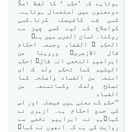
ہوتاہے کہ ’حکم ‘ کا لفظ اصلاً
دومعنوں میں استعمال ہوتاہے۔
کسی شے کافیصلہ کرنا۔کسی
کواصلاح کے لیے کسی چیز سے
روکنا۔ لسان العرب میں ہے
الحکم  القضاء وجمعہ احکام
قال الازھری وروینا عن
ابراھیم النخعی انہ قال احکم
الیتیم کما تحکم ولد ک ای
امنعہ من الفساد واصلحہ کما
تصلح ولدک وکماتمنعہ من
الفساد
’’حکم کے معنی ہیں فیصلہ اور اس
کی جمع احکام ہے۔ ازہری نے
کہاہم نے ابراہیم نخعی سے
روایت کی ہے کہ انھوں نے کہا