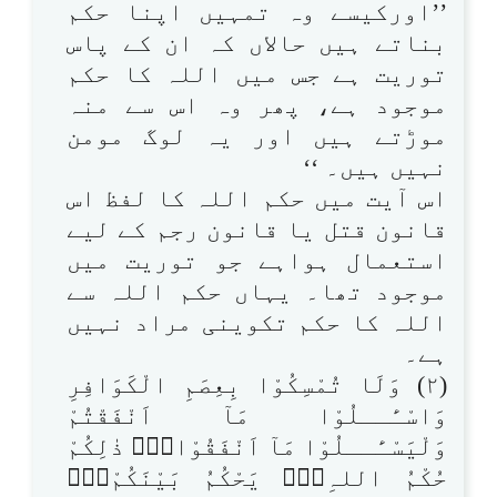
’’اورکیسے وہ تمہیں اپنا حکم
بناتے ہیں حالاں کہ ان کے پاس
توریت ہے جس میں اللہ کا حکم
موجود ہے، پھر وہ اس سے منہ
موڑتے ہیں اور یہ لوگ مومن
نہیں ہیں۔ ‘‘
اس آیت میں حکم اللہ کا لفظ اس
قانون قتل یا قانون رجم کے لیے
استعمال ہواہے جو توریت میں
موجود تھا۔ یہاں حکم اللہ سے
اللہ کا حکم تکوینی مراد نہیں
ہے۔
(۲) وَلَا تُمْسِكُوْا بِعِصَمِ الْكَوَافِرِ
وَاسْـَٔــلُوْا مَآ اَنْفَقْتُمْ
وَلْيَسْـَٔــلُوْا مَآ اَنْفَقُوْا۝۰ۭ ذٰلِكُمْ
حُكْمُ اللہِ۝۰ۭ يَحْكُمُ بَيْنَكُمْ۝۰ۭ