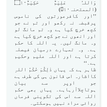
وَاللہُ عَلِيْمٌ حَكِيْمٌ۝۱۰
(الممتحنہ۱۰)
’’اور کافرعورتوں کی ناموس
پرقبضہ نہ رکھو اور تم نے جو
کچھ خرچ کیا ہے وہ تم مانگ لو
اور انھوں نے جو کچھ خرچ کیا ہے
وہ مانگ لیں۔ یہ اللہ کا حکم
ہے۔ وہ تمہارے درمیان فیصلہ
کرتا ہے اور اللہ علیم وحکیم
ہے۔‘‘
ظاہر ہے کہ یہاں ذٰلِكُمْ حُكْمُ اللہِ
کااشارہ اس قانون ہی کی طرف ہے
جو اوپر سے بیان
ہوتاچلاآرہاہے۔ یہاں بھی حکم
اللہ سے اس کی تکوینی فرماں
روائی مراد نہیں ہوسکتی۔