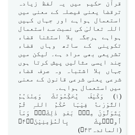
قرآن حکیم میں یہ لفظ زیادہ
ترقضا یعنی فیصلہ کے معنی میں
استعمال ہواہے اور جہاں کہیں
اللہ تعالیٰ کی نسبت سے استعمال
ہواہے ہرجگہ بلا استثنا قضاء
تکوینی کے ساتھ وہاں قضاء
تشریعی بھی مراد ہے۔ لیکن میں
چند ایسی مثالیں پیش کرتا ہوں
جہاں بلا اشتباہ وہ صرف قضاء
شرعی یعنی شرعی قانون کے معنی
میں استعمال ہواہے۔
(۱) وَكَيْفَ يُحَكِّمُوْنَكَ وَعِنْدَہُمُ
التَّوْرٰىۃُ فِيْہَا حُكْمُ اللہِ ثُمَّ
يَتَوَلَّوْنَ مِنْۢ بَعْدِ ذٰلِكَ۝۰ۭ وَمَآ
اُولٰۗىِٕكَ بِالْمُؤْمِنِيْنَ۝۴۳ۧ
(المائدہ۴۳)