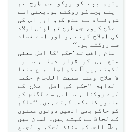
یتیم بچے کو روکو جس طرح تم
اپنے بچے کو روکتے ہو۔یعنی اسے
شروفساد سے منع کرو اور اس کی
اصلاح کرو، جس طرح تم اپنی اولاد
کی اصلاح کرتے ہو اور اسے فساد
سے روکتے ہو۔‘‘
امام راغب نے ’حکم ‘کا اصل معنی
منع ہی کو قرار دیا ہے۔ وہ
لکھتے ہیں  حکم اصلہ منع منعا
لا صلاح ومنہ سمیت اللجام حکمہ
الدابۃ ’’حکم کی اصل اصلاح کے
لیے روکنا ہے۔ اسی سے لگام کو
جانور کا حکمہ کہتے ہیں۔ ‘‘حاکم
کو حاکم بھی انھیں دونوں معنوں
کے لحاظ سے کہتے ہیں۔ لسان میں
ہے الحاکم منفذالحکم والجمع