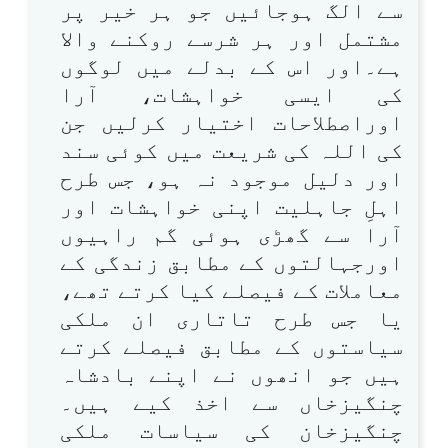
سے الگ ہوجائیں جو ہر خیر پر
مشتمل اور ہر شرسے روکنے والا
ہے۔اور اس کے بدلے میں لوگوں
کی ایسی خواہشات، آرا
اوراصطلاحات اختیار کرلیں جن
کی اللہ کی شریعت میں کوئی سند
اور دلیل موجود نہ ہو، جس طرح
اہلِ جاہلیت اپنی خواہشات اور
آرا سے گھڑی ہوئی گم راہیوں
اورجہالتوں کے مطابق زندگی کے
معاملات کے فیصلے کیا کرتے تھے،
یا جس طرح تاتاری ان ملکی
سیاستوں کے مطابق فیصلے کرتے
ہیں جو انھوں نے اپنے بادشاہ
چنگیزخاں سے اخذ کیے ہیں۔
چنگیزخان کی سیاسات ملکی