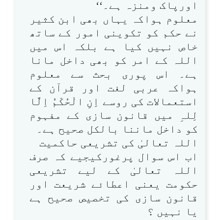
اورپاک ومنزہ ہے۔‘‘
معلوم ہواکہ یہاں بھی ابن کثیر
نے حکم کو تکوینی امور کے ساتھ
خاص نہیں کیا ہے بلکہ اس میں
اللہ کے امر کو بھی داخل مانا
ہے۔ اس پوری بحث سے معلوم
ہواکہ عربی لغت اور قرآن کے
استعمالات کی روسے اِنِ الْحُکْمُ اِلَّا
لِلہِ میں قانون سازی کے مفہوم
کو داخل ماننا بالکل صحیح ہے۔
اللہ تعالیٰ کی تشریعی حاکمیت
اب اس سوال پرغورکیجیے کہ صرف
اللہ تعالیٰ کے لیے تشریعی
حکومت یعنی اعطائے شریعت اور
قانون سازی کی تخصیص صحیح ہے
یا نہیں ؟