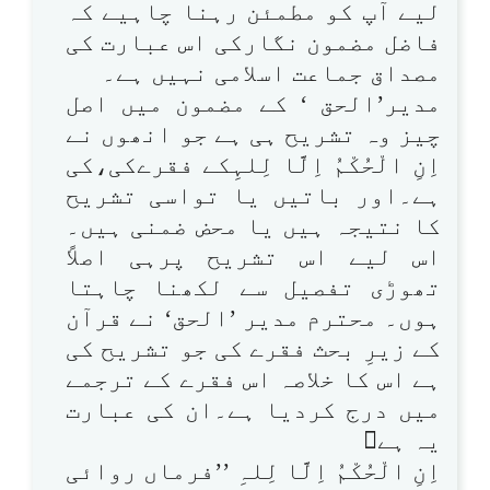
لیے آپ کو مطمئن رہنا چاہیے کہ
فاضل مضمون نگارکی اس عبارت کی
مصداق جماعت اسلامی نہیں ہے۔
مدیر’الحق ‘ کے مضمون میں اصل
چیز وہ تشریح ہی ہے جو انھوں نے
اِنِ الْحُکْمُ اِلَّا لِلہِکے فقرےکی،کی
ہے۔اور باتیں یا تواسی تشریح
کا نتیجہ ہیں یا محض ضمنی ہیں۔
اس لیے اس تشریح پرہی اصلاً
تھوڑی تفصیل سے لکھنا چاہتا
ہوں۔ محترم مدیر ’الحق‘ نے قرآن
کے زیرِ بحث فقرے کی جو تشریح کی
ہے اس کا خلاصہ اس فقرے کے ترجمے
میں درج کردیا ہے۔ان کی عبارت
یہ ہے
اِنِ الْحُکْمُ اِلَّا لِلہِ ’’فرماں روائی