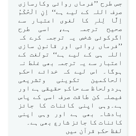
جس طرح ’’فرماں روائی وکارسازی
صرف اللہ کے لیے ہے‘‘ اِنِ الْحُکْمُ
اِلَّا لِلہِ کا لغوی اعتبار سے
صحیح ترجمہ ہے، اسی طرح
اگرکوئی شخص یہ ترجمہ کرے کہ
’’فرماں روائی اور قانون سازی
اللہ ہی کے لیے ہے‘‘ تولغت کے
اعتبار سے یہ ترجمہ بھی غلط نہ
ہوگا۔ اس لیے کہ خدائے احکم
الحاکمین تکوینی وتشریعی
ہردولحاظ سے حاکم حقیقی ہے اور
فیصلہ کن طاقت صرف اسی کے پاس
ہے۔وہی اپنی کائنات کا جائز
بادشاہ بھی ہے اور وہی اپنی
کائنات کا جائز شارع بھی ہے۔
لفظ حکم قرآن میں