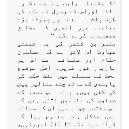
تک مقابلہ واجب ہے جب تک وہ
اللہ اوراس کے رسول کے حکم کی
طرف پلٹ نہ آئے اور چھوٹے بڑے
معاملہ میں انھیں کے مطابق
فیصلے نہ کرنے لگے۔‘‘
مفسرابن کثیر کی یہ قیمتی
عبارت اس لائق ہے کہ مسلمان
حکام اور علمائے امت اس پر
باربار غور کریں۔ اصل موضوع
بحث کے سلسلے میں لفظ حکم کی
پابندی کے ساتھ چند مثالیں پیش
کی گئی ہیں، ورنہ اس مصدر کے
صیغوں کی مثالیں اتنی ہیں کہ
اس مختصر جواب میں ان کا سمانا
بھی مشکل ہے۔ معلوم ہوا کہ
قرآن میں حکم کا لفظ امرونہی،