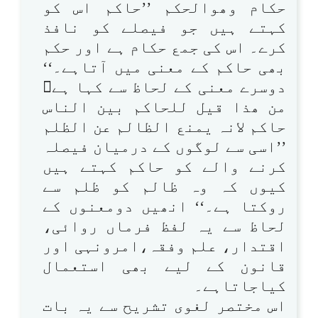
حکام وھوالحکم ’’حاکم اس کو
کہتے ہیں جو فیصلے کو نافذ
کرے۔ اس کی جمع حکام ہے اور حکم
بھی حاکم کے معنی میں آتاہے۔‘‘
دوسرے معنی کے لحاظ سے کہا ہے
من ھذا قیل للحاکم بین الناس
حاکم لانہ یمنع الظالم عن الظلم
’’اسی سے لوگوں کے درمیان فیصلہ
کرنے والے کو حاکم کہتے ہیں
کیوں کہ وہ ظالم کو ظلم سے
روکتا ہے۔‘‘ انھیں دومعنوں کے
لحاظ سے یہ لفظ فرماں روائی،
اقتدار، علم وفقہ،امرونہی اور
قانون کے لیے بھی استعمال
کیاجاتاہے۔
اس مختصر لغوی تشریح سے یہ بات