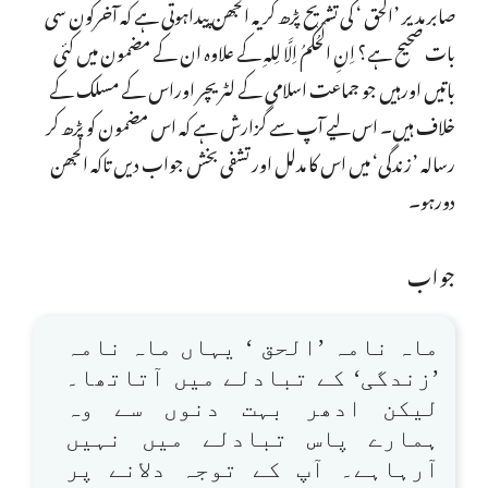
صابر مدیر ’الحق ‘ کی تشریح پڑھ کر یہ الجھن پیداہوتی ہے کہ آخرکون سی
بات صحیح ہے؟ اِنِ الْحُکْمُ اِلَّا لِلہِ کے علاوہ ان کے مضمون میں کئی
باتیں اورہیں جو جماعت اسلامی کے لٹریچر اوراس کے مسلک کے
خلاف ہیں۔ اس لیے آپ سے گزارش ہے کہ اس مضمون کو پڑھ کر
رسالہ ’زندگی‘ میں اس کا مدلل اور تشفی بخش جواب دیں تاکہ الجھن
دورہو۔
جواب
ماہ نامہ ’الحق ‘ یہاں ماہ نامہ
’زندگی‘ کے تبادلے میں آتاتھا۔
لیکن ادھر بہت دنوں سے وہ
ہمارے پاس تبادلے میں نہیں
آرہاہے۔ آپ کے توجہ دلانے پر