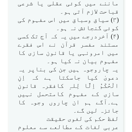
ماننے میں کوئی عقلی یا شرعی
قباحت لازم آتی ہو۔
(۳) سیاق وسباق میں اس مفہوم کی
کوئی گنجائش نہ ہو۔
(۴) آخردرجے میں یہ کہ آج تک کسی
مستند مفسر قرآن نے اس فقرے
میں امرونہی یا قانون سازی کا
مفہوم بیان نہ کیا ہو۔
یہ چاروجوہ ہیں جن کی بناپر یہ
دعویٰ کیا جاسکتا ہے کہ اِنِ
الْحُکْمُ اِلَّا لِلہِ کافقرہ قانون
سازی کے مفہوم کامتحمل نہیں
ہے۔آگے ہم ان چاروں وجوہ کا
جائزہ لیں گے۔
لفظ حکم کی لغوی حقیقت
عربی لغات کے مطالعے سے معلوم