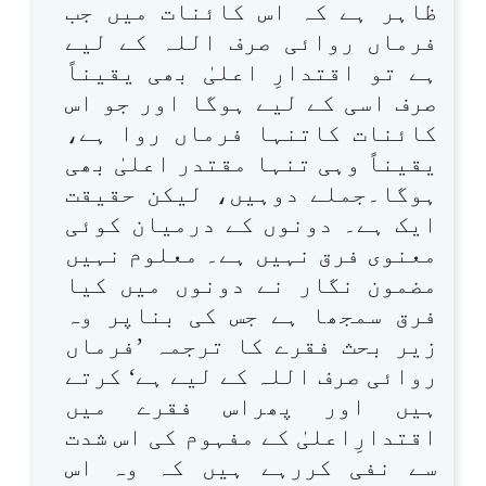
ظاہر ہے کہ اس کائنات میں جب
فرماں روائی صرف اللہ کے لیے
ہے تو اقتدارِ اعلیٰ بھی یقیناً
صرف اسی کے لیے ہوگا اور جو اس
کائنات کاتنہا فرماں روا ہے،
یقیناً وہی تنہا مقتدر اعلیٰ بھی
ہوگا۔جملے دوہیں، لیکن حقیقت
ایک ہے۔ دونوں کے درمیان کوئی
معنوی فرق نہیں ہے۔ معلوم نہیں
مضمون نگار نے دونوں میں کیا
فرق سمجھا ہے جس کی بناپر وہ
زیر بحث فقرے کا ترجمہ ’فرماں
روائی صرف اللہ کے لیے ہے‘ کرتے
ہیں اور پھراس فقرے میں
اقتدارِاعلیٰ کے مفہوم کی اس شدت
سے نفی کررہے ہیں کہ وہ اس