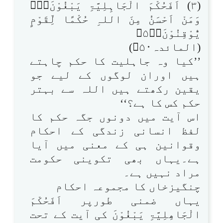
(۳) اَفَحُكْمَ الْجَاہِلِيَّۃِ يَبْغُوْنَ۝۰ۭ
وَمَنْ اَحْسَنُ مِنَ اللہِ حُكْمًا لِّقَوْمٍ
يُّوْقِنُوْنَ۝۵۰ۧ
(المائدہ۵۰)
’’کیا وہ جاہلیت کا حکم چاہتے
ہیں اوران لوگوں کے لیے جو
یقین رکھتے ہیں اللہ سے بہتر
حکم کس کا ہے؟‘‘
اس آیت میں دونوں جگہ حکم کا
لفظ انسانی زندگی کے احکام
وقوانین ہی کے معنی میں آیا
ہے۔یہاں بھی تکوینی حکومت
مراد نہیں ہے۔
چنگیزخاں کا مجموعہ احکام
یہاں ضمنی طورپر اَفَحُکْمَ
الْجَاھِلِیَّۃِ یَبْغُوْنَ کی آیت کے تحت