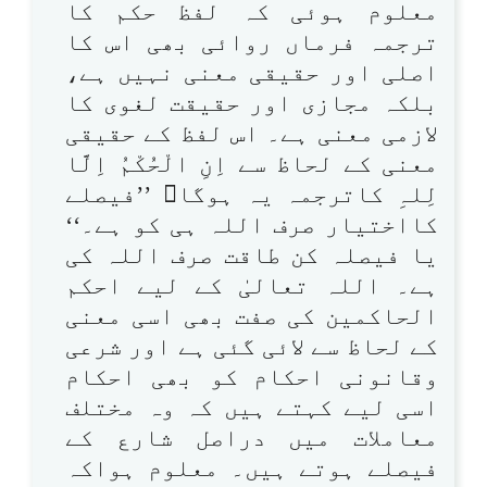
معلوم ہوئی کہ لفظ حکم کا
ترجمہ فرماں روائی بھی اس کا
اصلی اور حقیقی معنی نہیں ہے،
بلکہ مجازی اور حقیقت لغوی کا
لازمی معنی ہے۔ اس لفظ کے حقیقی
معنی کے لحاظ سے اِنِ الْحُکْمُ اِلَّا
لِلہِ کاترجمہ یہ ہوگا ’’فیصلے
کااختیار صرف اللہ ہی کو ہے۔‘‘
یا فیصلہ کن طاقت صرف اللہ کی
ہے۔ اللہ تعالیٰ کے لیے احکم
الحاکمین کی صفت بھی اسی معنی
کے لحاظ سے لائی گئی ہے اور شرعی
وقانونی احکام کو بھی احکام
اسی لیے کہتے ہیں کہ وہ مختلف
معاملات میں دراصل شارع کے
فیصلے ہوتے ہیں۔ معلوم ہواکہ