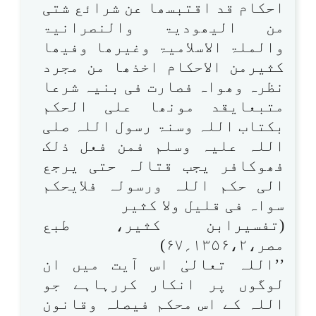
احکام قد اقتبسھا عن شرائع شتی
من الیھودیۃ والنصرانیۃ
والملۃ الاسلامیۃ وغیرھا وفیھا
کثیرمن الاحکام اخذھا من مجرد
نظرہ وھواہ فصارت فی بنیہ شرعا
متبعایقد مونھا علی الحکم
بکتاب اللہ وسنۃ رسول اللہ صلی
اللہ علیہ وسلم فمن فعل ذلک
فھوکافر یجب قتالہ حتی یرجع
الی حکم اللہ ورسولہ فلایحکم
سواہ فی قلیل ولا کثیر
(تفسیرابن کثیر، طبع
مصر،۱۳۵۶،۲؍۶۷)
’’اللہ تعالیٰ اس آیت میں ان
لوگوں پر انکار کررہاہے جو
اللہ کے اس محکم فیصلہ وقانون