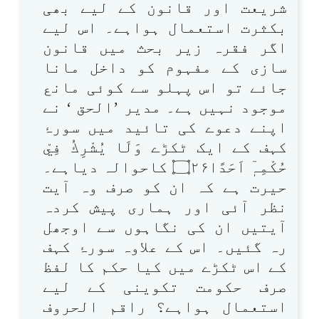
شریعت اور قانون کے لیے بھی
بکثرت استعمال ہواہے۔ اس لیے
اگر فقرہ زیر بحث میں قانون
سازی کے مفہوم کو داخل مانا
جائے تو اس پہلو سے کوئی مانع
موجود نہیں ہے۔ مدیر ’الحق ‘ نے
اپنے دعوے کی تائید میں سورۂ
کہف کے ایک ٹکڑے وَلَا يُشْرِكُ فِيْ
حُكْمِہٖٓ اَحَدًا۝۲۶ کاحوالہ دیاہے۔
حیرت ہے کہ ان کو صرف وہ آیت
نظر آئی اور ہماری پیش کردہ
آیتیں ان کی نگاہوں سے اوجھل
رہ گئیں۔ اس کے علاوہ سورۂ کہف
کے اس ٹکڑے میں کیا حکم کا لفظ
صرف حکومت تکوینی کے لیے
استعمال ہواہے؟ راقم الحروف