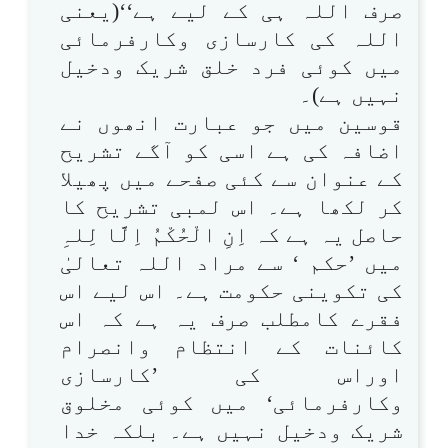
صرف اللہ ہی کے لیے ہے‘‘(یعنی
اللہ کی کارسازی وکارفرمائی
میں کوئی فرد خلق شریک ودخیل
نہیں ہے)۔
قوسین میں جو عبارت انھوں نے
اضافہ کی ہے اسی کو آگے تشریح
کے عنوان سے کئی صفحے میں پھیلا
کر لکھا ہے۔ اس لمبی تشریح کا
حاصل یہ ہے کہ اِنِ الْحُکْمُ اِلَّا لِلہِ
میں ’حکم ‘ سے مراد اللہ تعالیٰ
کی تکوینی حکومت ہے۔ اس لیے اس
فقرے کامطلب صرف یہ ہے کہ اس
کائنات کے انتظام وانصرام
اوراس کی ’کارسازی
وکارفرمائی‘ میں کوئی مخلوق
شریک ودخیل نہیں ہے۔ بلکہ خدا