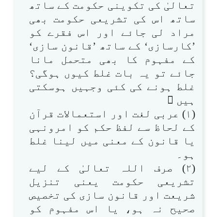
تعالیٰ کی تکوینی حکومت کے ساتھ
ساتھ اس کی تشریعی حکومت بھی
مراد لی جائے اور اس فقرے کو
’کارسازی‘ کے ساتھ ’قانون سازی‘
کے مفہوم کا بھی متحمل مانا
جائے تو یہ بات غلط کیوں ہوگی؟
غلط ہونے کی کئی وجہیں ہوسکتی
ہیں 
(۱) عربی لغت اور استعمالات قرآن
کے لحاظ سے لفظ حکم کو امرونہی
یا قانون کے معنی میں لینا غلط
ہو۔
(۲) صرف اللہ تعالیٰ کے لیے
تشریعی حکومت یعنی تنزیل
شریعت اور قانون سازی کی تخصیص
صحیح نہ ہو، یا اس مفہوم کو