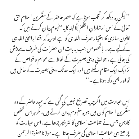
’’لیکن یہ دیکھ کر تعجب ہوتا ہے کہ عصر حاضر کے مفکرین اسلام حق
تعالیٰ کے اس ارشاداِنِ الْحُکْمُ اِلَّا لِلہِ کا یہ مفہوم بیان کرتے ہیں کہ
قانون سازی کا اختیار صرف اللہ ہی کو ہے اور یہ کہ اقتدارِاعلیٰ اللہ ہی
کےلیے ہے۔ بالخصوص جب یہ بات ان حضرات کی طرف سے پیش
کی جاتی ہے، جو اپنی دینی بصیرت کے لحاظ سے عوام وخواص کے
نزدیک ایک مقام رکھتے ہیں اور ایک حدتک دینی بصیرت کے حامل ہیں
تو اور بھی دکھ ہوتاہے۔‘‘
اس عبارت میں اگرچہ یہ تصریح نہیں کی گئی ہے کہ عہد حاضر کے وہ
مفکرین اسلام کون ہیں جو یہ مفہوم بیان کرتے ہیں، مگر ہراس شخص
کاذہن جس نے جماعت اسلامی کا لٹریچر پڑھا ہے، اس عبارت کو
پڑھتے ہی جماعت اسلامی کی طرف جاتا ہے۔ مولانا صفوۃ الرحمٰن