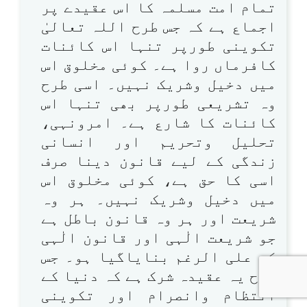
تمام امت مسلمہ کا اس عقیدے پر
اجماع ہے کہ جس طرح اللہ تعالیٰ
تکوینی طورپر تنہا اس کائنات
کافرماں روا ہے۔ کوئی مخلوق اس
میں دخیل وشریک نہیں۔ اسی طرح
وہ تشریعی طورپر بھی تنہا اس
کائنات کا شارع ہے۔ امرونہی،
تحلیل وتحریم اور انسانی
زندگی کے لیے قانون دینا صرف
اسی کا حق ہے، کوئی مخلوق اس
میں دخیل وشریک نہیں۔ ہر وہ
شریعت اور ہر وہ قانون باطل ہے
جو شریعت الٰہی اور قانون الٰہی
کے علی الرغم بنایاگیا ہو۔ جس
طرح یہ عقیدہ شرک ہے کہ دنیا کے
انتظام وانصرام اور تکوینی