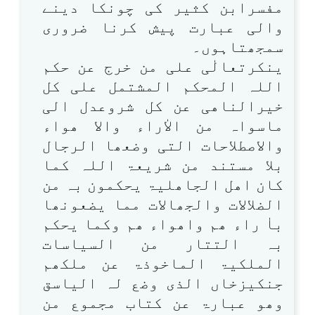
مفسرابن کثیر کی چونکا دینے
والی عبارت پیش کرنا ضروری
سمجھتاہوں۔
ینکرتعالٰی علی من خرج عن حکم
اللہ المحکم المشتمل علی کل
خیرالناھی عن کل شروعدل الی
ماسواہ من الاٰراء والا ھواء
والاصطلاحات التی وضعھا الرجال
بلا مستند من شریعۃ اللہ کما
کان اھل الجاھلیۃ یحکمون بہ من
الضلالات والجھالات مما یضعونھا
باٰ راء ھم واھواء ھم وکما یحکم
بہ التتار من السیاسات
الملکیۃ الماخوذۃ عن ملکھم
جنکیزخاں الذی وضع لہ الیاسق
وھو عبارۃ عن کتاب مجموع من