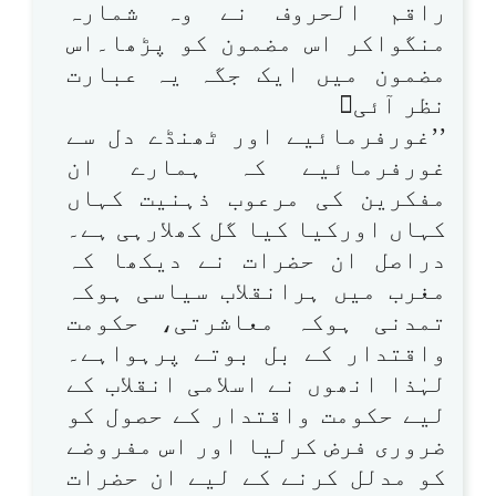
راقم الحروف نے وہ شمارہ
منگواکر اس مضمون کو پڑھا۔اس
مضمون میں ایک جگہ یہ عبارت
نظر آئی
’’غورفرمائیے اور ٹھنڈے دل سے
غورفرمائیے کہ ہمارے ان
مفکرین کی مرعوب ذہنیت کہاں
کہاں اورکیا کیا گل کھلارہی ہے۔
دراصل ان حضرات نے دیکھا کہ
مغرب میں ہرانقلاب سیاسی ہوکہ
تمدنی ہوکہ معاشرتی، حکومت
واقتدار کے بل بوتے پرہواہے۔
لہٰذا انھوں نے اسلامی انقلاب کے
لیے حکومت واقتدار کے حصول کو
ضروری فرض کرلیا اور اس مفروضے
کو مدلل کرنے کے لیے ان حضرات