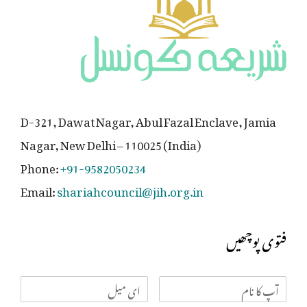
D-321, Dawat Nagar, Abul Fazal Enclave, Jamia
Nagar, New Delhi – 110025 (India)
Phone:
+91-9582050234
Email:
shariahcouncil@jih.org.in
فتوی پوچھیں