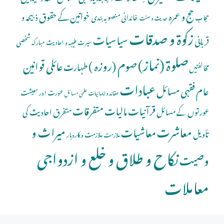
حج و عمرہ
خواتین کے حقوق
ذبیحہ و
خاندانی منصوبہ بندی
حجاب
حدیث و سنت
زکوۃ و صدقات
سیاسیات
قربانی
شخصی
سیرت طیبہ و احادیث مبارکہ
صلوة (نماز)
صوم (روزہ )
عائلی قوانین
طہارت
مخالفتیں
عبادات
عام فقہی مسائل
عورت اور معیشت
عقائد و ایمانیات
علمی مسائل
قرآنیات
مالیات
متفرقات
عورتوں کے مسائل
متفرق احادیث کی
معاشرت
میراث و
معاشیات
تأویل
ملازمت و کاروبار
ملازمت
نکاح و طلاق و خلع و ازدواجی
وصیت
معاملات