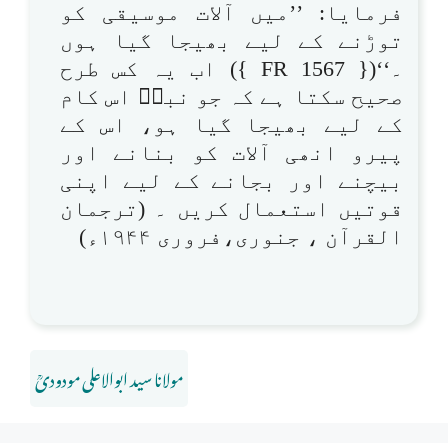
فرمایا: ’’میں آلات موسیقی کو
توڑنے کے لیے بھیجا گیا ہوں
۔‘‘({ FR 1567 }) اب یہ کس طرح
صحیح سکتا ہے کہ جو نبیؐ اس کام
کے لیے بھیجا گیا ہو، اس کے
پیرو انھی آلات کو بنانے اور
بیچنے اور بجانے کے لیے اپنی
قوتیں استعمال کریں ۔ (ترجمان
القرآن ، جنوری،فروری ۱۹۴۴ء)
مولانا سید ابوالاعلی مودودیؒ