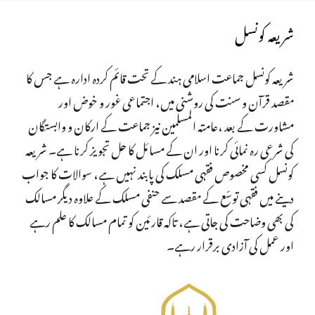
شریعہ کونسل
شریعہ کونسل جماعت اسلامی ہند کے تحت قائم کردہ ادارہ ہے جس کا
مقصد قرآن و سنت کی روشنی میں، اجتماعی غور و خوض اور
مشاورت کے بعد ،عامتہ المسلمین نیز جماعت کے ارکان و وابستگان
کی شرعی رہ نمائی کرنا اور ان کے مسائل کا حل تجویز کرنا ہے۔ شریعہ
کونسل کسی مخصوص فقہی مسلک کی پابند نہیں ہے، سوالات کا جواب
دینے میں فقہی توسّع کے مقصد سے حنفی مسلک کے علاوہ دیگر مسالک
کی بھی وضاحت کی جاتی ہے، تاکہ قارئین کو تمام مسالک کا علم رہے
اور عمل کی آزادی برقرار رہے۔