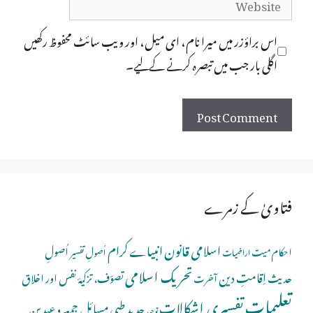
اس براؤزر میں میرا نام، ای میل، اور ویب سائٹ محفوظ رکھیں
اگلی بار جب میں تبصرہ کرنے کےلیے۔
فتاویٰ کے زمرے
اسلامی قانون
انبیاے کرام
اُصولِ
احکام میت
اُصولِ تفسیر
اراضیات
تحریک اسلامی
اِقامتِ دین
حدیث
تصوّف، تزکیۂ نفس اور اخلاق
آخرت
تعلیمات
تفسیری اِشکالات
جدید طبی مسائل
جمعہ و عیدین
توحید