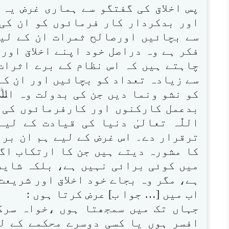
پس اخلاق کی گفتگو سے ہماری غرض یہ 
اور بدکردار کار فرمائوں کو ان کی
سے بچائیں اورصالح ثمرات ان کے لی
فکر ہے وہ دراصل خود اپنے اخلاق اور
چاہتے ہیں کہ اس نظام کے برے اثرات
سے زیادہ تعداد کو بچائیں اور ان کے 
کو نشو ونما دیں جن کی بدولت وہ اﷲ 
بدعمل کارکنوں اور کارفرمائوں کی 
اللّٰہ تعالیٰ دنیا کی قیادت کے لیے
ترقرار دے۔ اس غرض کے لیے ہم ان برا
کا مشورہ دیتے ہیں جن کا ارتکاب اگ
میں کوئی برائی نہیں ہے، بلکہ شاید 
ہے، مگر وہ بجاے خود اخلاق اور شریعت
اب میں [… جوا ب] عرض کرتا ہوں :
جہاں تک میں سمجھتا ہوں ،خواہ سرک
افسر ہوں یا کسی دوسرے محکمے کے ل