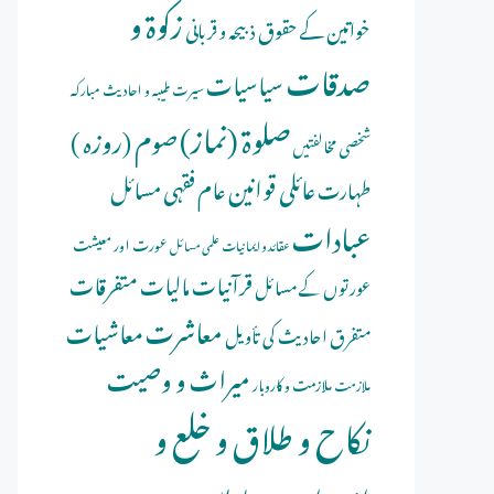
زکوۃ و
خواتین کے حقوق
ذبیحہ و قربانی
صدقات
سیاسیات
سیرت طیبہ و احادیث مبارکہ
صلوة (نماز)
صوم (روزہ )
شخصی مخالفتیں
عائلی قوانین
عام فقہی مسائل
طہارت
عبادات
عورت اور معیشت
عقائد و ایمانیات
علمی مسائل
قرآنیات
مالیات
متفرقات
عورتوں کے مسائل
معاشرت
معاشیات
متفرق احادیث کی تأویل
میراث و وصیت
ملازمت و کاروبار
ملازمت
نکاح و طلاق و خلع و