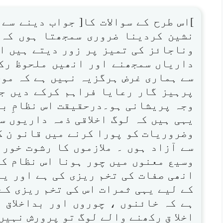
]اس طرح کے سوالات کا[ جواب دینے سے
نشین کردینا ضروری سمجھتا ہوں کہ 
وناجائز کی تمیز پر زور دیتے ہیں او
داریاں سمجھنے اور انھیں ملحوظ رک
سے ہماری غرض ہرگزیہ نہیں ہے کہ موج
پرہیز گار رعایا فراہم کرکے دیں جو
وجہ پریشانی ہو۔درحقیقت اس نظامِ با
یہی ہیں کہ لوگ اخلاقی ذمہ داریوں س
وضروریات کو پورا کرنے میں قانو ن ک
سے آزاد ہوں ۔ ملازموں کا رشوت خور
وسیع معنوں میں چور ہونا اس نظام کا
انھی صفات کی تخم ریزی کی ہے اور یہ
کے لیے یہی ثمرات اس کی تخم ریزی کے
ہے کہ خائنوں ، چوروں اور بداخلاق 
اخلا ق رکھنے والے لوگ تو پرورش نہیں