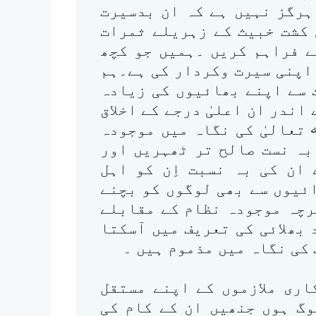
ہرگز نہیں ہے کہ ان بدسیرت
 کشت خبیث کے زہریلے ثمرات
ے فراہم کریں ۔ہمیں جو کچھ
 اپنی سیرت وکردار کی ہے۔ہم
 سے اپنے بھائیوں کی زیادہ
اندر ان اعلیٰ درجے کے اخلاق
تعالیٰ کی نگاہ میں موجودہ
بہ نست صالح تر ٹھہریں اور
 ان کی بہ نسبت اِن کو اہل
ئیوں سے بھی لوگوں کو بچنے
رچہ موجودہ نظام کے مقابلے
بھلائی کی تعریف میں آسکتا
 کی نگاہ میں مذموم ہیں ۔
اری ملازموں کے اپنے مستقل
وگ ہوں جنھیں ان کے کام کی