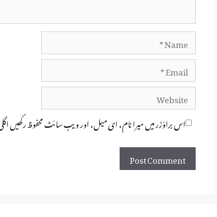
Name
Email
Website
اس براؤزر میں میرا نام، ای میل، اور ویب سائٹ محفوظ رکھیں اگل