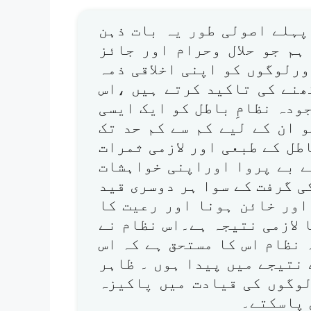
 پہلے اصولی طور یہ بات ذہن
ہم جو حلال وحرام اور جائز
رلوگوں کو اپنی اخلاقی ذمہ
ھنے کی تاکید کرتے ہیں ،اس
ودہ نظامِ باطل کو ایک ایسی
 ان کے لیے کم سے کم حد تک
طل کے طبعی اور لازمی ثمرات
ے بے پروا اوراپنی خواہشات
ی گرفت کے سوا ہر دوسری قید
 اور خائن ہونا اور رعیت کا
 لازمی نتیجہ ہے۔اس نظام نے
 نظام اس کا مستحق ہے کہ اس
 نتیجے میں پیدا ہوں ۔ ظاہر
لوگوں کی قیادت میں پاکیزہ
 پاسکتے۔