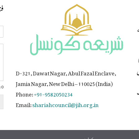
فت
ی
D-321, Dawat Nagar, Abul Fazal Enclave,
Jamia Nagar, New Delhi – 110025 (India)
0 of 700 max words.
ت
Phone:
+91-9582050234
Email:
shariahcouncil@jih.org.in