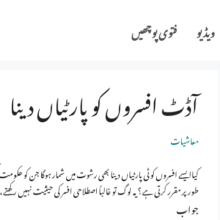
ویڈیو
فتوی پوچھیں
آڈٹ افسروں کو پارٹیاں دینا
معاشیات
کیاایسے افسروں کو ٹی پارٹیاں دینا بھی رشوت میں شمار ہوگا جن کو حکوم
طور پر مقرر کرتی ہے؟ یہ لوگ تو غالباً اصطلاحی افسر کی حیثیت نہیں رکھت
جواب