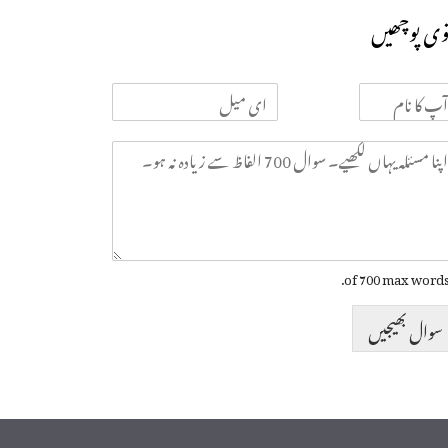
وی پوچھیں
سوال بھیجیں