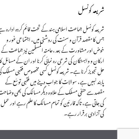
شریعہ کونسل
شریعہ کونسل جماعت اسلامی ہند کے تحت قائم کردہ ادارہ ہے
جس کا مقصد قرآن و سنت کی روشنی میں، اجتماعی غور و
خوض اور مشاورت کے بعد ،عامتہ المسلمین نیز جماعت کے
ارکان و وابستگان کی شرعی رہ نمائی کرنا اور ان کے مسائل کا
حل تجویز کرنا ہے۔ شریعہ کونسل کسی مخصوص فقہی مسلک ک
پابند نہیں ہے، سوالات کا جواب دینے میں فقہی توسّع کے
مقصد سے حنفی مسلک کے علاوہ دیگر مسالک کی بھی وضاح
کی جاتی ہے، تاکہ قارئین کو تمام مسالک کا علم رہے اور عمل
کی آزادی برقرار رہے۔