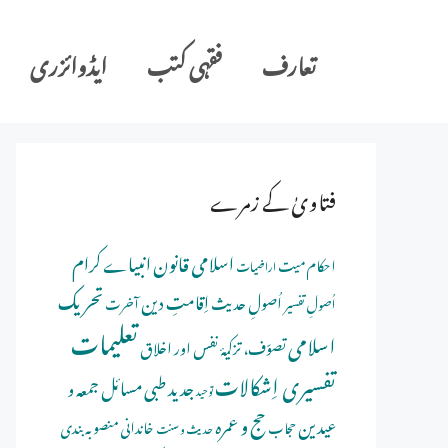
Ski
t
تعارف
فقہی کتب
ایڈوائزری
conten
فتاویٰ کے زمرے
اسلامی قانون
انبیاے کرام
احکام میت
اراضیات
تحریک
اِقامتِ دین
اُصولِ حدیث
اُصولِ تفسیر
آخرت
تعلیمات
اسلامی
تصوّف، تزکیۂ نفس اور اخلاق
تفسیری اِشکالات
جدید طبی مسائل
جمعہ و
توحید
حج و عمرہ
عیدین
خاندانی منصوبہ بندی
حجاب
حدیث و سنت