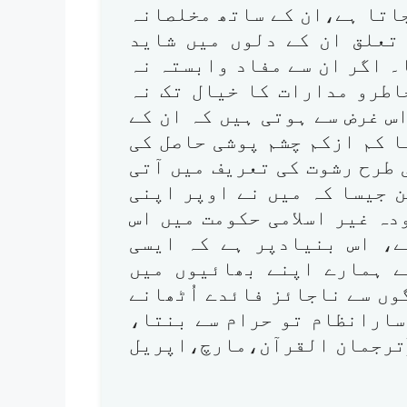
اتا ہے،ان کے ساتھ مخلصانہ
تعلق ان کے دلوں میں شاید
۔ اگر ان سے مفاد وابستہ نہ
اطرو مدارات کا خیال تک نہ
س غرض سے ہوتی ہیں کہ ان کے
 کم ازکم چشم پوشی حاصل کی
طرح رشوت کی تعریف میں آتی
 جیسا کہ میں نے اوپر اپنی
ہ غیر اسلامی حکومت میں اس
ے، اس بنیادپر ہے کہ ایسی
ے ہمارے اپنے بھائیوں میں
ں سے ناجائز فائدے اُٹھانے
سارانظام تو حرام سے بنتا،
(ترجمان القرآن،مارچ،اپریل