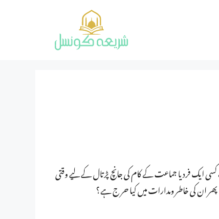
ت کسی ایک فرد یا جماعت کے کام کی جانچ پڑتال کے لیے وقتی
ے، پھر ان کی خاطر ومدارات میں کیا حر ج ہے؟