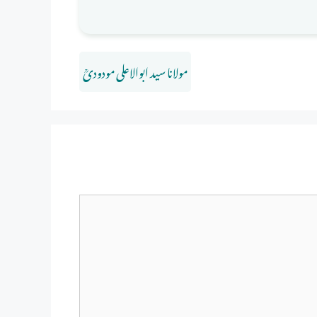
مولانا سید ابوالاعلی مودودیؒ