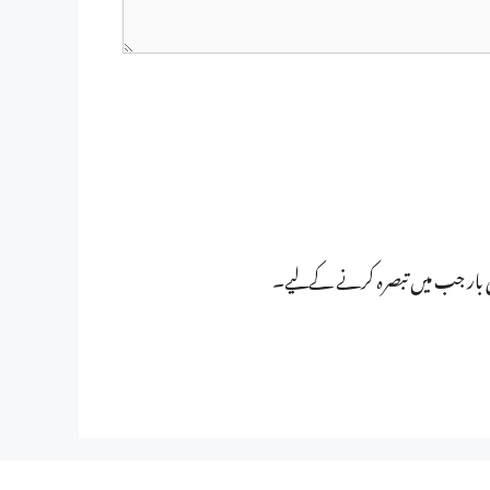
ی بار جب میں تبصرہ کرنے کےلیے۔