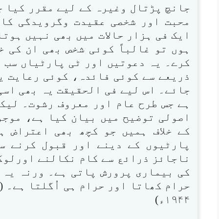
جانچ پڑتال وغیرہ کے لیے مقرر کیا ج
محبت اور شخصی عقیدت وگرویدگی کا 
ایک فی ہزار حالات میں بھی نہیں ہوتا
ہوں تو غالباً کوئی شخص بھی ان کی خ
کرے۔ یہ دعوتیں اور ٹی پارٹیاں سب ا
ذریعے سے کوئی فائدہ، کوئی رعایت یا
جائے۔ اس لیے فی الحقیقت یہ بھی اسی 
ہے جس طرح عام اور معروف رشوت۔ لیکن
اصولی توضیح میں بیان کیا ہے، موجود
کے خلاف ہمیں جو کچھ بھی اعتراض ہ
پارٹیوں کے دینے اور قبول کرنے س
ناجائز ذرائع سے کام نکالنے اورلوگو
کی بیماری پرورش پاتی ہے۔ ورنہ یہ 
حرام کھاتا اور حرام ہی اُگلتا ہے۔ 
۱۹۴۴ء)