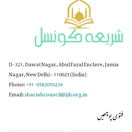
D-321, Dawat Nagar, Abul Fazal Enclave, Jamia
Nagar, New Delhi – 110025 (India)
Phone:
+91-9582050234
Email:
shariahcouncil@jih.org.in
فتوی پوچھیں