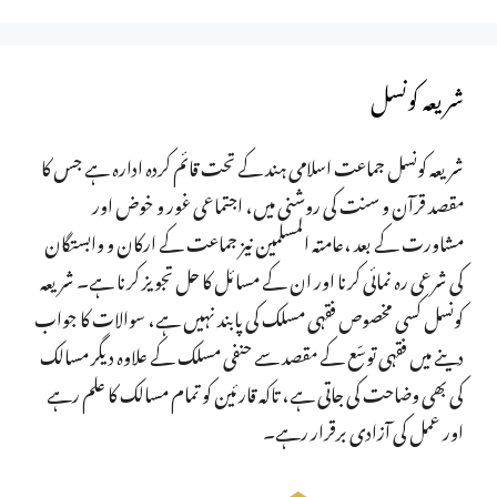
شریعہ کونسل
شریعہ کونسل جماعت اسلامی ہند کے تحت قائم کردہ ادارہ ہے جس کا
مقصد قرآن و سنت کی روشنی میں، اجتماعی غور و خوض اور
مشاورت کے بعد ،عامتہ المسلمین نیز جماعت کے ارکان و وابستگان
کی شرعی رہ نمائی کرنا اور ان کے مسائل کا حل تجویز کرنا ہے۔ شریعہ
کونسل کسی مخصوص فقہی مسلک کی پابند نہیں ہے، سوالات کا جواب
دینے میں فقہی توسّع کے مقصد سے حنفی مسلک کے علاوہ دیگر مسالک
کی بھی وضاحت کی جاتی ہے، تاکہ قارئین کو تمام مسالک کا علم رہے
اور عمل کی آزادی برقرار رہے۔