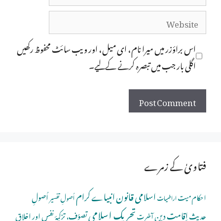
Website
اس براؤزر میں میرا نام، ای میل، اور ویب سائٹ محفوظ رکھیں
اگلی بار جب میں تبصرہ کرنے کےلیے۔
فتاویٰ کے زمرے
اسلامی قانون
انبیاے کرام
اُصولِ
احکام میت
اُصولِ تفسیر
اراضیات
تحریک اسلامی
اِقامتِ دین
حدیث
تصوّف، تزکیۂ نفس اور اخلاق
آخرت