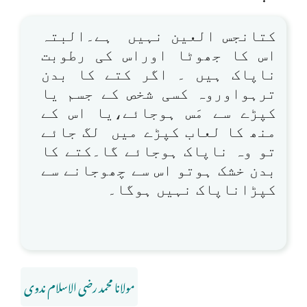
کتانجس العین نہیں ہے۔البتہ
اس کا جھوٹا اوراس کی رطوبت
ناپاک ہیں ۔ اگر کتے کا بدن
ترہواوروہ کسی شخص کے جسم یا
کپڑے سے مَس ہوجائے،یا اس کے
منھ کا لعاب کپڑے میں لگ جائے
تو وہ ناپاک ہوجائے گا۔کتے کا
بدن خشک ہوتو اس سے چھوجانے سے
کپڑاناپاک نہیں ہوگا۔
مولانا محمد رضی الاسلام ندوی