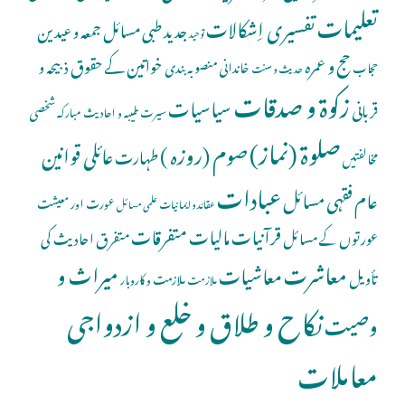
تعلیمات
تفسیری اِشکالات
جدید طبی مسائل
جمعہ و عیدین
توحید
حج و عمرہ
خواتین کے حقوق
ذبیحہ و
خاندانی منصوبہ بندی
حجاب
حدیث و سنت
زکوۃ و صدقات
سیاسیات
قربانی
شخصی
سیرت طیبہ و احادیث مبارکہ
صلوة (نماز)
صوم (روزہ )
عائلی قوانین
طہارت
مخالفتیں
عبادات
عام فقہی مسائل
عورت اور معیشت
عقائد و ایمانیات
علمی مسائل
قرآنیات
مالیات
متفرقات
عورتوں کے مسائل
متفرق احادیث کی
معاشرت
میراث و
معاشیات
تأویل
ملازمت و کاروبار
ملازمت
نکاح و طلاق و خلع و ازدواجی
وصیت
معاملات