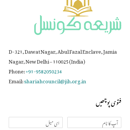
D-321, Dawat Nagar, Abul Fazal Enclave, Jamia
Nagar, New Delhi – 110025 (India)
Phone:
+91-9582050234
Email:
shariahcouncil@jih.org.in
فتوی پوچھیں