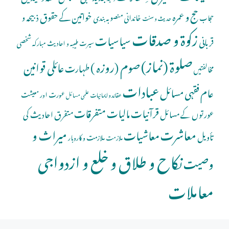
حج و عمرہ
خواتین کے حقوق
ذبیحہ و
خاندانی منصوبہ بندی
حجاب
حدیث و سنت
زکوۃ و صدقات
سیاسیات
قربانی
شخصی
سیرت طیبہ و احادیث مبارکہ
صلوة (نماز)
صوم (روزہ )
عائلی قوانین
طہارت
مخالفتیں
عبادات
عام فقہی مسائل
عورت اور معیشت
عقائد و ایمانیات
علمی مسائل
قرآنیات
مالیات
متفرقات
عورتوں کے مسائل
متفرق احادیث کی
معاشرت
میراث و
معاشیات
تأویل
ملازمت و کاروبار
ملازمت
نکاح و طلاق و خلع و ازدواجی
وصیت
معاملات