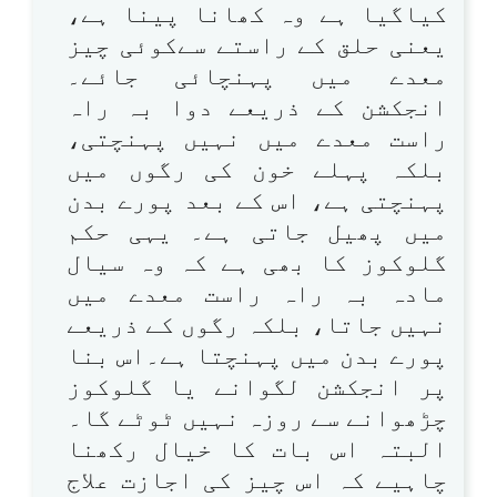
کیاگیا ہے وہ کھانا پینا ہے،
یعنی حلق کے راستے سےکوئی چیز
معدے میں پہنچائی جائے۔
انجکشن کے ذریعے دوا بہ راہ
راست معدے میں نہیں پہنچتی،
بلکہ پہلے خون کی رگوں میں
پہنچتی ہے، اس کے بعد پورے بدن
میں پھیل جاتی ہے۔ یہی حکم
گلوکوز کا بھی ہے کہ وہ سیال
مادہ بہ راہ راست معدے میں
نہیں جاتا، بلکہ رگوں کے ذریعے
پورے بدن میں پہنچتا ہے۔اس بنا
پر انجکشن لگوانے یا گلوکوز
چڑھوانے سے روزہ نہیں ٹوٹے گا۔
البتہ اس بات کا خیال رکھنا
چاہیے کہ اس چیز کی اجازت علاج