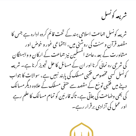
شریعہ کونسل
شریعہ کونسل جماعت اسلامی ہند کے تحت قائم کردہ ادارہ ہے جس کا
مقصد قرآن و سنت کی روشنی میں، اجتماعی غور و خوض اور
مشاورت کے بعد ،عامتہ المسلمین نیز جماعت کے ارکان و وابستگان
کی شرعی رہ نمائی کرنا اور ان کے مسائل کا حل تجویز کرنا ہے۔ شریعہ
کونسل کسی مخصوص فقہی مسلک کی پابند نہیں ہے، سوالات کا جواب
دینے میں فقہی توسّع کے مقصد سے حنفی مسلک کے علاوہ دیگر مسالک
کی بھی وضاحت کی جاتی ہے، تاکہ قارئین کو تمام مسالک کا علم رہے
اور عمل کی آزادی برقرار رہے۔