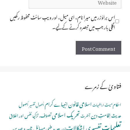
اس براؤزر میں میرا نام، ای میل، اور ویب سائٹ محفوظ رکھیں
اگلی بار جب میں تبصرہ کرنے کےلیے۔
فتاویٰ کے زمرے
اسلامی قانون
انبیاے کرام
اُصولِ
احکام میت
اُصولِ تفسیر
اراضیات
تحریک اسلامی
اِقامتِ دین
حدیث
تصوّف، تزکیۂ نفس اور اخلاق
آخرت
تعلیمات
تفسیری اِشکالات
جدید طبی مسائل
جمعہ و عیدین
توحید