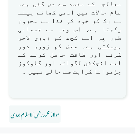
معالجہ کے مقصد سے دی گئی ہے۔
عام حالات میں آدمی کھانے پینے
سے رک کر خود کو غذا سے محروم
رکھتا ہے، اس وجہ سے جسمانی
طور پر اسے کچھ کم زوری لاحق
ہوسکتی ہے۔ محض کم زوری دور
کرنے اور طاقت حاصل کرنے کے
لیے انجکشن لگوانا اور گلوکوز
چڑھوانا کراہت سے خالی نہیں ۔
مولانا محمد رضی الاسلام ندوی