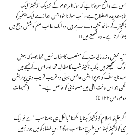
اس سے واضح ہوجاتاہے کہ مولانا مرحوم کے نزدیک ’ڈکٹیٹر‘ایک
ناپسنددیدہ اصطلاح ہے۔ اب مولانا خود جس انداز سے ایک پیغمبرکو
ڈکٹیٹر کے ساتھ تشبیہ دے رہے ہیں وہ ایک طالب علم کوشش وپنج میں
مبتلا کرتا ہے۔ وہ لکھتے ہیں 
’’یہ محض وزیرمالیات کے منصب کامطالبہ نہیں تھا جیساکہ بعض
لوگ سمجھتے ہیں بلکہ یہ ڈکٹیٹرشپ کا مطالبہ تھا اور اس کے نتیجے میں
سیدنا یوسفؑ کو جوپوزیشن حاصل ہوئی وہ قریب قریب وہی پوزیشن
تھی جو اس وقت اٹلی میں مسولینی کو حاصل ہے۔‘‘ (تفہیمات
دوم، ص۱۲۲)
اگر خلیفہ اسلام کو ڈکٹیٹرکہنا یا لکھنا ’بالکل ہی نامناسب ‘ ہے تو ایک
نبی کو ڈکٹیٹرکہنا کس طرح مناسب ہوگا؟ اس تضاد کو میں دور نہیں