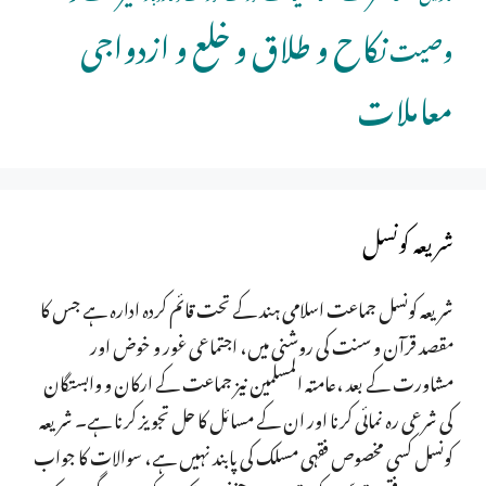
نکاح و طلاق و خلع و ازدواجی
وصیت
معاملات
شریعہ کونسل
شریعہ کونسل جماعت اسلامی ہند کے تحت قائم کردہ ادارہ ہے جس کا
مقصد قرآن و سنت کی روشنی میں، اجتماعی غور و خوض اور
مشاورت کے بعد ،عامتہ المسلمین نیز جماعت کے ارکان و وابستگان
کی شرعی رہ نمائی کرنا اور ان کے مسائل کا حل تجویز کرنا ہے۔ شریعہ
کونسل کسی مخصوص فقہی مسلک کی پابند نہیں ہے، سوالات کا جواب