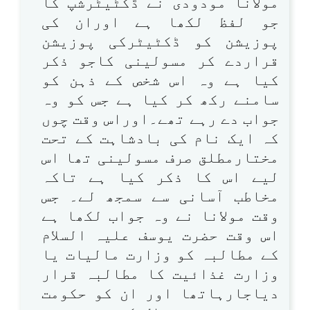
مولانا مودودی نے ڈکٹیٹرشپ کا
جو لفظ لکھا ہے اوران کی
پوزیشن کو ڈکٹیٹرکی پوزیشن
قراردے کر مسولینی کاجو ذکر
کیا ہے وہ اس شخص کے ذہن کو
سامنے رکھ کر کیا ہے جس کو وہ
جواب دے رہے تھے۔اوراس وقت چوں
کہ ایک نام کی بادشاہت کے تحت
مختارمطلق صرف مسولینی تھا اس
لیے اس کا ذکر کیا ہے تاکہ
مخاطب آسانی سے سمجھ لے۔ جس
وقت مولانا نے وہ جواب لکھا ہے
اس وقت حضرت یوسف علیہ السلام
کے مطالبہ کو وزارت مالیات یا
وزارت غذائیت کا مطالبہ قرار
دیاجارہاتھا اور ان کو حکومت