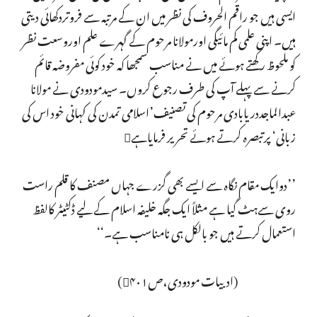
ایسی ہیں جو راقم الحروف کی نظر میں ان کے مرتبہ سے فروتردکھائی دیتی
ہیں۔ اپنی علمی کم مائیگی اورمولانا مرحوم کے گہرے علم اوروسعت نظر
کو ملحوظ رکھتے ہوئے میں نے مناسب سمجھا کہ خود کوئی مفروضہ قائم
کرنے سے پہلے آپ کی طرف رجوع کروں۔ سیدمودودی نے مولانا
عبدالماجددریابادی مرحوم کی تصنیف’اسلامی تمدن کی کہانی خود اس کی
زبانی‘ پرتبصرہ کرتے ہوئے تحریر فرمایاہے
’’دوایک مقام نگاہ سے ایسے بھی گزرے جہاں مصنف کا قلم راست
روی سےہٹ گیا ہے مثلاً ایک جگہ خلیفہ اسلام کے لیے ڈکٹیٹر کالفظ
استعمال کرتے ہیں جو بالکل ہی نامناسب ہے۔‘‘
(ادبیات مودودی،ص۴۰۱)