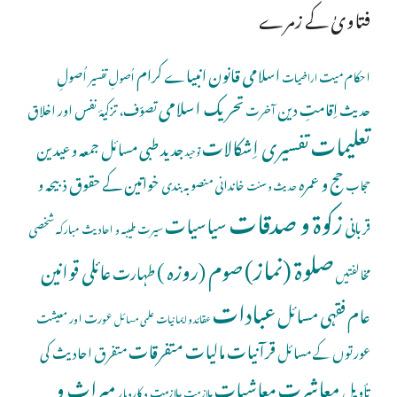
فتاویٰ کے زمرے
اسلامی قانون
انبیاے کرام
اُصولِ
احکام میت
اُصولِ تفسیر
اراضیات
تحریک اسلامی
اِقامتِ دین
حدیث
تصوّف، تزکیۂ نفس اور اخلاق
آخرت
تعلیمات
تفسیری اِشکالات
جدید طبی مسائل
جمعہ و عیدین
توحید
حج و عمرہ
خواتین کے حقوق
ذبیحہ و
خاندانی منصوبہ بندی
حجاب
حدیث و سنت
زکوۃ و صدقات
سیاسیات
قربانی
شخصی
سیرت طیبہ و احادیث مبارکہ
صلوة (نماز)
صوم (روزہ )
عائلی قوانین
طہارت
مخالفتیں
عبادات
عام فقہی مسائل
عورت اور معیشت
عقائد و ایمانیات
علمی مسائل
قرآنیات
مالیات
متفرقات
عورتوں کے مسائل
متفرق احادیث کی
معاشرت
میراث و
معاشیات
تأویل
ملازمت و کاروبار
ملازمت