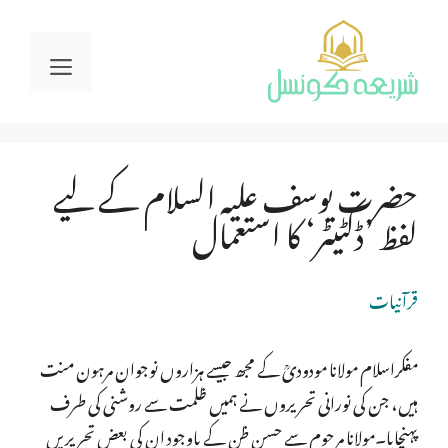
Ski
t
Menu
conten
حضرت یوسف علیہ السلام کے لیے
لفظ ’ڈکٹیٹر‘ کا استعمال
قرآنیات
مفکراسلام مولانا مودودیؒ کے مجھ جیسے ہزاروں نوجوان مرہون منت
ہیں، جن کی نورانی تحریروں نے ہمیں ظلمت سے روشنی کی طرف
پہنچایا۔مولانا مرحوم سے حسن ظن کے باوجود ان کی بعض تحریریں