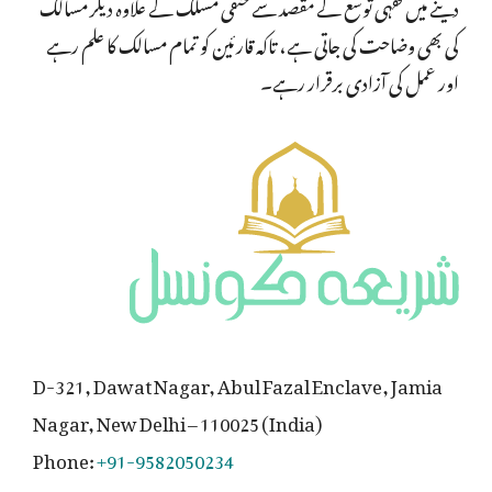
دینے میں فقہی توسّع کے مقصد سے حنفی مسلک کے علاوہ دیگر مسالک
کی بھی وضاحت کی جاتی ہے، تاکہ قارئین کو تمام مسالک کا علم رہے
اور عمل کی آزادی برقرار رہے۔
D-321, Dawat Nagar, Abul Fazal Enclave, Jamia
Nagar, New Delhi – 110025 (India)
Phone:
+91-9582050234