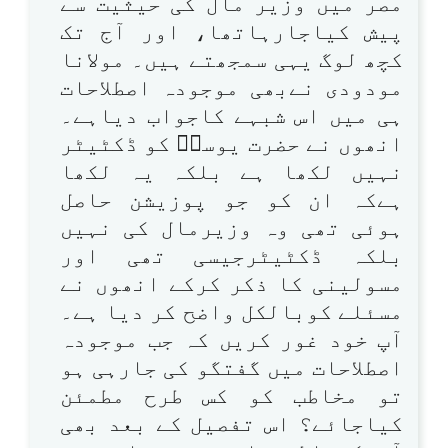
مصر میں وزیر مال کی حیثیت سے
پیش کیاجارہاتھا، اور آج تک
کچھ لوگ یہی سمجھتے ہیں۔ مولانا
مودودی نےبھی موجودہ اصطلاحات
ہی میں اس شبہے کاجواب دیاہے۔
انھوں نے حضرت یوسفؑ کو ڈکٹیٹر
نہیں لکھا ہے بلکہ یہ لکھا
ہےکہ ان کو جو پوزیشن حاصل
ہوئی تھی وہ وزیرمال کی نہیں
بلکہ ڈکٹیٹرجیسی تھی اور
مسولینی کا ذکر کرکے انھوں نے
مسئلے کوبالکل واضح کر دیا ہے۔
آپ خود غور کریں کہ جب موجودہ
اصطلاحات میں گفتگو کی جارہی ہو
تو مخاطب کو کس طرح مطمئن
کیاجائے؟ اس تفصیل کے بعد بھی