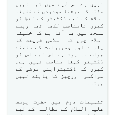
نہیں ہے اس لیے میں کہہ نہیں
سکتا کہ مولانا مودودی نے خلیفہ
اسلام کے لیے ڈکٹیٹر کے لفظ کو
کیوں نامناسب لکھا تھا ویسے
سمجھ میں یہ آتا ہے کہ خلیفہ
اسلام چوں کہ اسلامی شریعت کا
پابند اور جمہورامت کے سامنے
جواب دہ ہوتاہے اس لیے اس کو
ڈکٹیٹر کہنا مناسب نہیں ہے۔
کیوں کہ ڈکٹیٹراپنی مرضی کے
سواکسی اورچیز کا پابند نہیں
ہوتا۔
تفہیمات دوم میں حضرت یوسف
علیہ السلام کے مطالبہ کے لیے