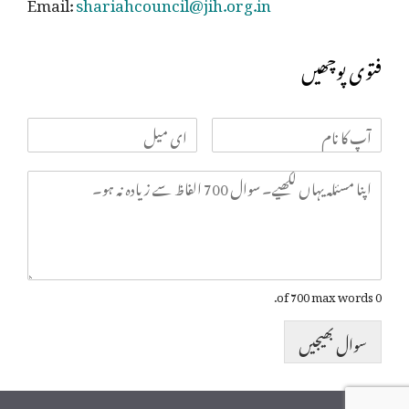
Email:
shariahcouncil@jih.org.in
فتوی پوچھیں
0 of 700 max words.
سوال بھیجیں