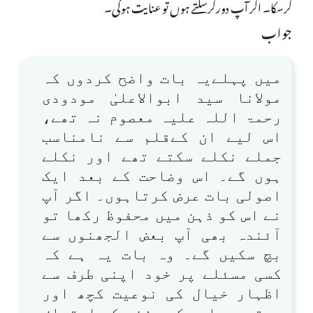
کرسکا۔ اگر آپ دورکرسکتے ہوں تو عنایت ہوگی۔
جواب
میں پہلےیہ بات واضح کردوں کہ
مولانا سید ابوالاعلیٰ مودودی
رحمۃ اللہ علیہ معصوم نہ تھے،
اس لیے ان کےقلم سے نامناسب
جملے نکلے سکتے تھے اور نکلے
ہوں گے۔ اس وضاحت کے بعد ایک
اصولی بات عرض کرتاہوں۔ اگر آپ
نے اس کو ذہن میں محفوظ رکھا تو
آئندہ بھی آپ بعض الجھنوں سے
بچ سکیں گے۔ وہ بات یہ ہے کہ
کسی مسئلے پر خود اپنی طرف سے
اظہار خیال کی نوعیت کچھ اور
ہوتی ہے اور کسی شخص کے اعتراض