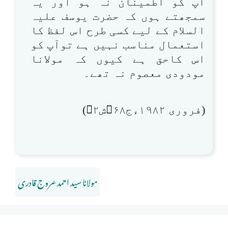
آپ کو اطمینان نہ ہو اور یہ
سمجھتے ہوں کہ حضرت یوسف علیہ
السلام کے لیے کسی طرح اس لفظ کا
استعمال مناسب نہیں ہے توآپ کو
اس کاحق ہے کیوں کہ مولانا
مودودی معصوم نہ تھے۔
(فروری ۱۹۸۲ءج۶۸ش۲)
مولانا سید احمد عروج قادری