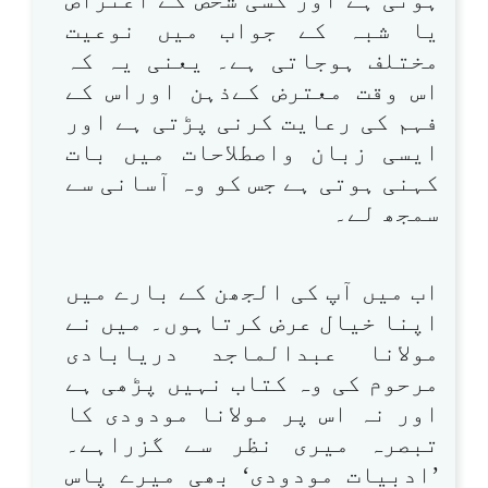
یا شبہ کے جواب میں نوعیت
مختلف ہوجاتی ہے۔ یعنی یہ کہ
اس وقت معترض کےذہن اوراس کے
فہم کی رعایت کرنی پڑتی ہے اور
ایسی زبان واصطلاحات میں بات
کہنی ہوتی ہے جس کو وہ آسانی سے
سمجھ لے۔
اب میں آپ کی الجھن کے بارے میں
اپنا خیال عرض کرتاہوں۔ میں نے
مولانا عبدالماجد دریابادی
مرحوم کی وہ کتاب نہیں پڑھی ہے
اور نہ اس پر مولانا مودودی کا
تبصرہ میری نظر سے گزراہے۔
’ادبیات مودودی‘ بھی میرے پاس