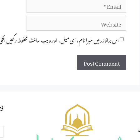
Email
Website
اس براؤزر میں میرا نام، ای میل، اور ویب سائٹ محفوظ رکھیں اگل
فت