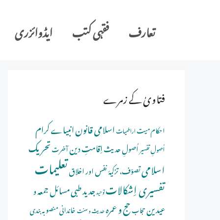
Ski
t
تعارف
فقہی کتب
ایڈوائزری
conten
فتاویٰ کے زمرے
اسلامی قانون
انبیاے کرام
احکام میت
اراضیات
تحریک
اِقامتِ دین
اُصولِ حدیث
اُصولِ تفسیر
آخرت
تعلیمات
اسلامی
تصوّف، تزکیۂ نفس اور اخلاق
تفسیری اِشکالات
جدید طبی مسائل
جمعہ و
توحید
حج و عمرہ
عیدین
خاندانی منصوبہ بندی
حجاب
حدیث و سنت