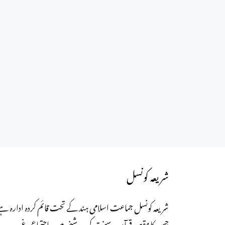
شریعہ کونسل
شریعہ کونسل جماعت اسلامی ہند کے تحت قائم کردہ ادارہ ہے
جس کا مقصد قرآن و سنت کی روشنی میں، اجتماعی غور و