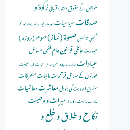
زکوۃ و
خواتین کے حقوق
ذبیحہ و قربانی
صدقات
سیاسیات
سیرت طیبہ و احادیث مبارکہ
صلوة (نماز)
صوم (روزہ )
شخصی مخالفتیں
عائلی قوانین
عام فقہی مسائل
طہارت
عبادات
عورت اور معیشت
عقائد و ایمانیات
علمی مسائل
قرآنیات
مالیات
متفرقات
عورتوں کے مسائل
معاشرت
معاشیات
متفرق احادیث کی تأویل
میراث و وصیت
ملازمت و کاروبار
ملازمت
نکاح و طلاق و خلع و