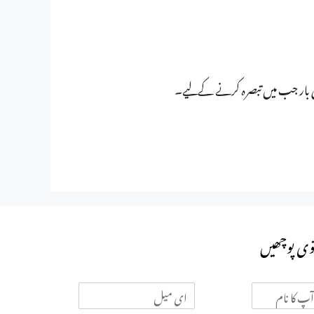
ی بار جب میں تبصرہ کرنے کےلیے۔
وی پوچھیں