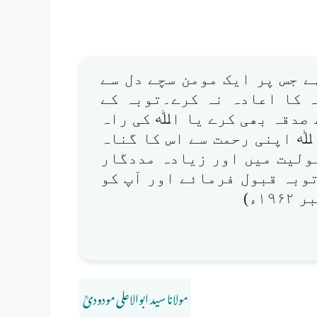
ے جس پر ایک مومن سچے دل سے
ہ کا اعادہ نہ کرے۔توبہ کے
 صدقہ بھی کرے یا اﷲ کی راہ
ﷲ اپنی رحمت سے اس کا گناہ
ولیت میں اور زیادہ مددگار
وبہ قبول فرمائے اور آپ کو
۱ء)
مولانا سید ابوالاعلی مودودیؒ