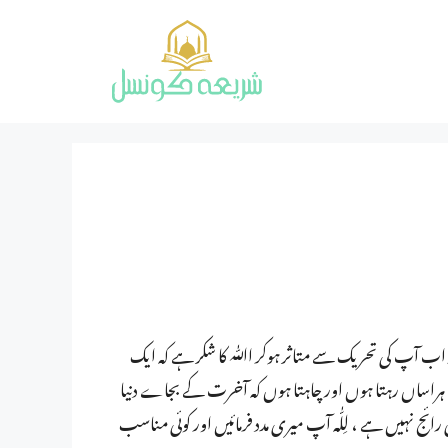
ر اب آپ کی تحریک سے متاثر ہوکر اﷲ کا شکر ہے کہ ایک
راساں رہتا ہوں اور چاہتا ہوں کہ آخرت کے بجاے دنیا
رائج نہیں ہے ، لِلّٰہ آپ میری مدد فرمائیں اور کوئی مناسب