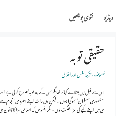
ویڈیو
فتوی پوچھیں
حقیقی توبہ
تصوّف، تزکیۂ نفس اور اخلاق
اس سے قبل میں مبتلاے کبائر تھا مگر اس کے بعد توبہ نصوح کرلی ہے او
’’شعوری مسلمان‘‘ ہوگیا ہوں ۔ لیکن دن رات اپنے اخروی انجام سے ہ
ہی میں اپنے کیے کی سزا بھگت لوں ۔ مگر افسوس کہ اسلامی سزا کا قانون ہی 