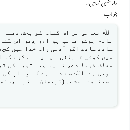
راہ متعین فرمائیں ۔
جواب
اﷲ تعالیٰ ہر اس گناہ کو بخش دیتا ہ
نادم ہوکر تائب ہو اور پھر اس گنا
ساتھ ساتھ اگر آدمی راہ خدا میں کچھ
میں کوئی قربانی اس نیت سے کرے کہ ا
معاف فرما دے، تو یہ چیز توبہ کی قب
ہوتی ہے۔اﷲ سے دعا ہے کہ وہ آپ کی ت
استقامت بخشے۔ (ترجمان القرآن،ستمبر ۹۶۲