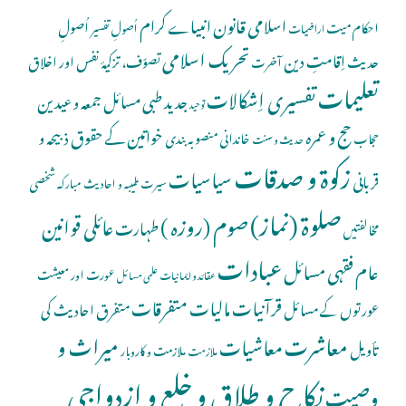
اسلامی قانون
انبیاے کرام
اُصولِ
احکام میت
اُصولِ تفسیر
اراضیات
تحریک اسلامی
اِقامتِ دین
حدیث
تصوّف، تزکیۂ نفس اور اخلاق
آخرت
تعلیمات
تفسیری اِشکالات
جدید طبی مسائل
جمعہ و عیدین
توحید
حج و عمرہ
خواتین کے حقوق
ذبیحہ و
خاندانی منصوبہ بندی
حجاب
حدیث و سنت
زکوۃ و صدقات
سیاسیات
قربانی
شخصی
سیرت طیبہ و احادیث مبارکہ
صلوة (نماز)
صوم (روزہ )
عائلی قوانین
طہارت
مخالفتیں
عبادات
عام فقہی مسائل
عورت اور معیشت
عقائد و ایمانیات
علمی مسائل
قرآنیات
مالیات
متفرقات
عورتوں کے مسائل
متفرق احادیث کی
معاشرت
میراث و
معاشیات
تأویل
ملازمت و کاروبار
ملازمت
نکاح و طلاق و خلع و ازدواجی
وصیت