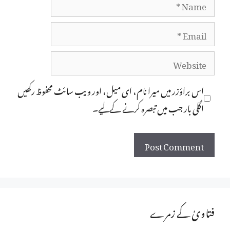
Name
Email
Website
اس براؤزر میں میرا نام، ای میل، اور ویب سائٹ محفوظ رکھیں
اگلی بار جب میں تبصرہ کرنے کےلیے۔
فتاویٰ کے زمرے