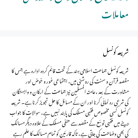
معاملات
شریعہ کونسل
شریعہ کونسل جماعت اسلامی ہند کے تحت قائم کردہ ادارہ ہے جس کا
مقصد قرآن و سنت کی روشنی میں، اجتماعی غور و خوض اور
مشاورت کے بعد ،عامتہ المسلمین نیز جماعت کے ارکان و وابستگان
کی شرعی رہ نمائی کرنا اور ان کے مسائل کا حل تجویز کرنا ہے۔ شریعہ
کونسل کسی مخصوص فقہی مسلک کی پابند نہیں ہے، سوالات کا جواب
دینے میں فقہی توسّع کے مقصد سے حنفی مسلک کے علاوہ دیگر مسالک
کی بھی وضاحت کی جاتی ہے، تاکہ قارئین کو تمام مسالک کا علم رہے