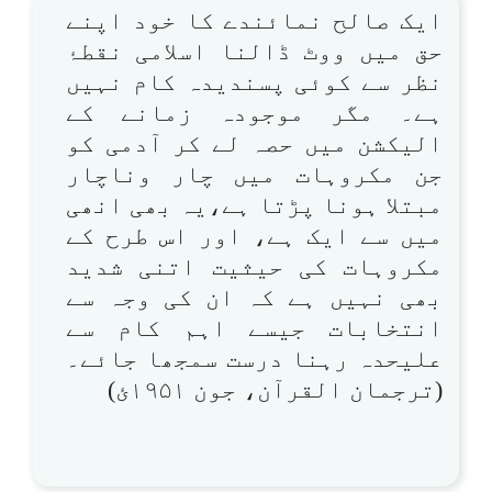
ایک صالح نمائندے کا خود اپنے
حق میں ووٹ ڈالنا اسلامی نقطۂ
نظر سے کوئی پسندیدہ کام نہیں
ہے۔ مگر موجودہ زمانے کے
الیکشن میں حصہ لے کر آدمی کو
جن مکروہات میں چار وناچار
مبتلا ہونا پڑتا ہے،یہ بھی انھی
میں سے ایک ہے، اور اس طرح کے
مکروہات کی حیثیت اتنی شدید
بھی نہیں ہے کہ ان کی وجہ سے
انتخابات جیسے اہم کام سے
علیحدہ رہنا درست سمجھا جائے۔
(ترجمان القرآن، جون ۱۹۵۱ئ)