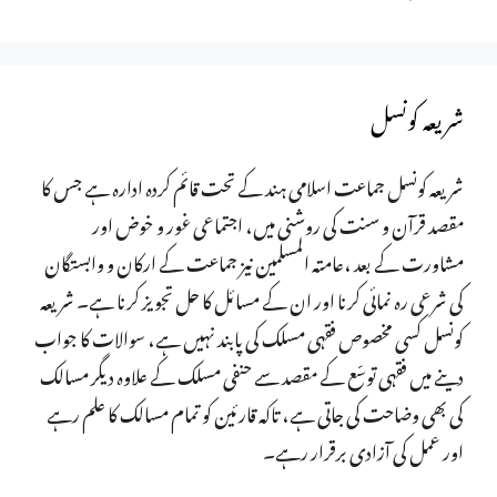
شریعہ کونسل
شریعہ کونسل جماعت اسلامی ہند کے تحت قائم کردہ ادارہ ہے جس کا
مقصد قرآن و سنت کی روشنی میں، اجتماعی غور و خوض اور
مشاورت کے بعد ،عامتہ المسلمین نیز جماعت کے ارکان و وابستگان
کی شرعی رہ نمائی کرنا اور ان کے مسائل کا حل تجویز کرنا ہے۔ شریعہ
کونسل کسی مخصوص فقہی مسلک کی پابند نہیں ہے، سوالات کا جواب
دینے میں فقہی توسّع کے مقصد سے حنفی مسلک کے علاوہ دیگر مسالک
کی بھی وضاحت کی جاتی ہے، تاکہ قارئین کو تمام مسالک کا علم رہے
اور عمل کی آزادی برقرار رہے۔