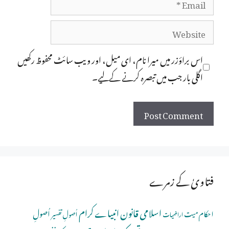
Website
اس براؤزر میں میرا نام، ای میل، اور ویب سائٹ محفوظ رکھیں
اگلی بار جب میں تبصرہ کرنے کےلیے۔
فتاویٰ کے زمرے
اسلامی قانون
انبیاے کرام
اُصولِ
احکام میت
اُصولِ تفسیر
اراضیات