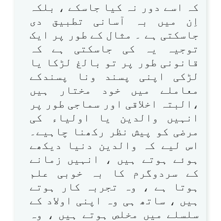
کہ اسے دور نہ کیا جاسکے ، بلکہ
اِن میں بہ آسانی تطبیق دی
جاسکتی ہے ۔ مثال کے طور پر ایک
توجیہ یہ کی جاسکتی ہے کہ
قانونی طور پر تو بالغ لڑکا یا
لڑکی اپنی پسند ونا پسندکے
معاملے میں خود مختار ہیں
،البتہ اخلاقی اور سماجی طور پر
انہیں والدین یا اولیاء کی
مرضی کو پیش نظر رکھنا چاہیے۔
اس لیے کہ والدین دنیا دیکھے
ہوئے ہوتے ہیں ، انہیں زمانے
کے سردوگرم کا بہ خوبی علم
ہوتا ہے ، وہ تجربہ کار ہوتے
ہیں ، ساتھ ہی وہ اپنی اولاد کے
سلسلے میں مخلص ہوتے ہیں ، وہ