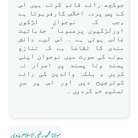
جوکچھ رائے قائم کرتے ہیں اس
کے پس پردہ اخلاص کارفرہوتا ہے
،جب کہ نوجوان لڑکوں
اورلڑکیوں پرعموما ً جذباتیت
غالب ہوتی ہے ۔ اس لیے دانش
مندی کا تقاضا ہے کہ تنازع
ہونے کی صورت میں نوجوان اپنی
پسند ونا پسند پر اصرار نہ
کریں ، بلکہ والدین کی رائے
کوترجیح دیں اور اس پر سرِ
تسلیم خم کردیں ۔
مولانا محمد رضی الاسلام ندوی