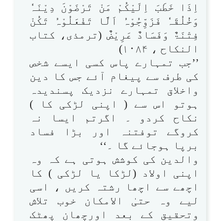
اِذَا خَطَبَ اِلَیْکُمْ مَنْ تَرْضَوْنَ دِیْنَہٗ
وَخُلُقَہٗ فَزَوِّجُوْہُ اَلَّا تَفْعَلُوْہُ تَکُنْ
فِتْنَۃٌ وَفَسَادٌ عَرِیْضٌ (ترمذی، کتاب
النکاح ، ۱۰۸۴)
’’جب تمہارے پاس کسی ایسے شخص
کی طرف سے پیغام آئے جس کا دین
واخلاق تمہارے نزدیک پسندیدہ
ہوتو اس سے ( اپنی لڑکی کا )
نکاح کردو ۔ اگرتم ایسا نہ
کروگے توفتنہ اور بڑا فساد
برپا ہوجائے گا ۔‘‘
والدین کی کوشش ہوتی ہے کہ وہ
اپنی اولاد (لڑکا یا لڑکی ) کا
اچھے سے اچھا رشتہ کریں ، اسی
لیے وہ حتیٰ الامکان خوب تلاش
وتحقیق کے بعد اورچھان پھٹک