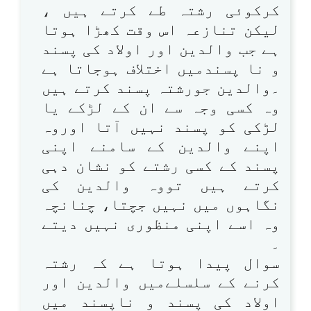
کرکوئی رشتہ طے کرتے ہیں ،
لیکن تنازعہ اس وقت کھڑا ہوتا
ہے جب والدین اور اولاد کی پسند
و نا پسندمیں اختلاف ہوجاتا ہے
۔والدین جورشتہ پسند کرتے ہیں
وہ کسی وجہ سے ان کے لڑکے یا
لڑکی کو پسند نہیں آتا اوروہ
اپنے والدین کے سامنے اپنی
پسند کے کسی رشتے کو نشان دہی
کرتے ہیں تووہ والدین کی
نگاہوں میں نہیں جچتا، چنانچہ
وہ اسے اپنی منظوری نہیں دیتے
۔
سوال پیدا ہوتا ہے کہ رشتہ
کرنے کے سلسلےمیں والدین اور
اولاد کی پسند و ناپسند میں