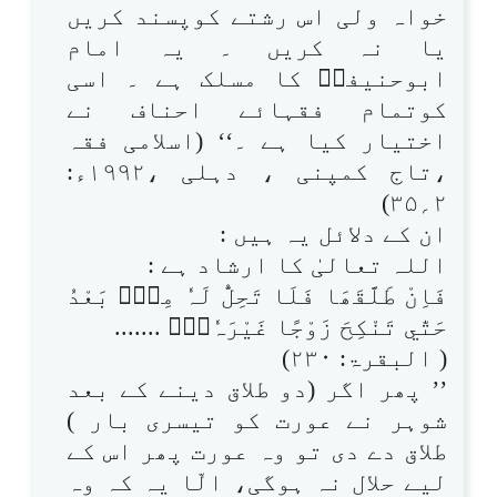
خواہ ولی اس رشتے کوپسند کریں
یا نہ کریں ۔ یہ امام
ابوحنیفہؒ کا مسلک ہے ۔ اسی
کوتمام فقہائے احناف نے
اختیار کیا ہے ۔‘‘ (اسلامی فقہ
،تاج کمپنی ، دہلی ،۱۹۹۲ء:
۲؍۳۵)
ان کے دلائل یہ ہیں :
اللہ تعالیٰ کا ارشاد ہے :
فَاِنْ طَلَّقَھَا فَلَا تَحِلُّ لَہٗ مِنْۢ بَعْدُ
حَتّٰي تَنْكِحَ زَوْجًا غَيْرَہٗ۝۰ۭ .......
( البقرۃ: ۲۳۰)
’’ پھر اگر (دو طلاق دینے کے بعد
شوہر نے عورت کو تیسری بار )
طلاق دے دی تو وہ عورت پھر اس کے
لیے حلال نہ ہوگی، الّا یہ کہ وہ