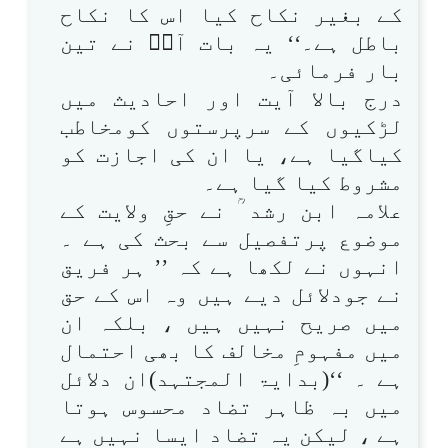
کے بغیر نکاح کیا اس کا نکاح
باطل ہے۔‘‘ یہ بات آپؐ نے تین
بار فرمائی۔
درج بالا آیت اور احادیث میں
لڑکیوں کے سرپرستوں کومخاطب
کیاگیا ہے، یا ان کی اجازت کو
مشروط کیا گیا ہے۔
علامہ ابن رشد ؒ نے حقِ ولایت کے
موضوع پرتفصیل سے بحث کی ہے ۔
انہوں نے لکھا ہے کہ ’’ ہر فریق
نے جودلائل دیے ہیں وہ اس کے حق
میں صریح نہیں ہیں ، بلکہ ان
میں مفہومِ مخالف کا بھی احتمال
ہے ۔ ‘‘(بدایۃ المجتہد)ان دلائل
میں بہ ظاہر تضاد محسوس ہوتا
ہے ، لیکن یہ تضاد ایسا نہیں ہے