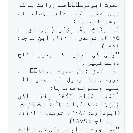
حضرت ابوموسیٰؓ سے روایت ہے کہ
نبی صلی اللہ علیہ وسلم نے
ارشادفرمایا :
لَا نِکَاحَ اِلاَّ بِوَلِّی (ابوداؤد :
۲۰۸۵، ترمذی : ۱۱۰۱، ابن ماجہ:
۱۸۸۱)
’’ولی کی اجازت کے بغیر نکاح
درست نہیں ۔‘‘
ام المؤمنین حضرت عائشہؓ سے
مروی ہے کہ رسول اللہ صلی اللہ
علیہ وسلم نے فرمایا:
أَیُّمَا امْرَأَۃٍ نَکَحَتْ بِغَیْرِ اِذْنِ
وَلِیِّہَا فَنِکَاحُہَا بَاطِلٌ ثَلَاثَ مَرَّاتِ
(ابوداؤد: ۲۰۸۳، ترمذی : ۱۱۰۲،
ابن ماجہ: ۱۸۷۹)
’’جس عورت نے اپنے ولی کی اجازت