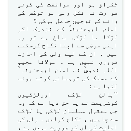
ٹکراؤ ہو اور موافقت کی کوئی
صو رت نہ نکل رہی ہو توکس کی
رائے کو ترجیح حاصل ہوگی ؟
امام ابوحنیفہؒ کے نزدیک اگر
لڑکا یا لڑکی بالغ ہے تو وہ
اپنی مرضی سے اپنا نکاح کرسکتے
ہیں ، ان کے لیے ولی کی اجازت
ضروری نہیں ہے ۔ مولانا مجیب
اللہ ندویؒ نے امام ابوحنیفہ ؒ
کے مسلک کی ترجمانی کرتے ہوئے
لکھا ہے :
’’بالغ لڑکے اورلڑکیوں
کوشریعت نے یہ حق دیا ہے کہ وہ
جس معقول مسلمان لڑکی یا لڑکے
سے چاہیں ، نکاح کرلیں ۔ ولی کی
اجازت کی ان کو ضرورت نہیں ہے ،