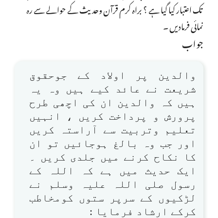
تک اعتبار کیا گیا ہے ؟ براہ کرم قرآن وحدیث کے حوالے سے رہ
نمائی فرمادیں ۔
جواب
والدین پر اولاد کے جوحقوق
شریعت نے عائد کیے ہیں وہ یہ
ہیں کہ والدین ان کی اچھی طرح
پرورش و پرداخت کریں ، انہیں
تعلیم وتربیت سے آراستہ کریں
اور جب وہ بالغ ہوجائیں تو ان
کا نکاح کرنے میں جلدی کریں ۔
ایک حدیث میں ہے کہ اللہ کے
رسول صلی اللہ علیہ وسلم نے
لڑکیوں کے سرپر ستوں کومخاطب
کرکے ارشاد فرمایا :