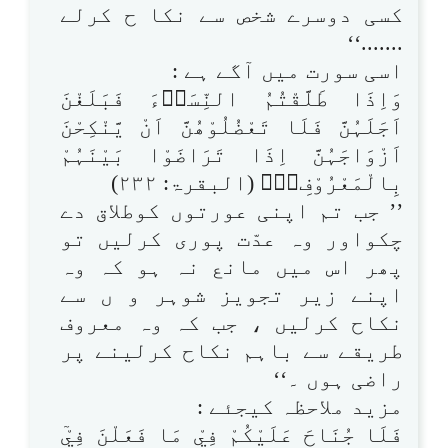
کسی دوسرے شخص سے نکا ح کرلے
.......‘‘
اسی سورت میں آگے ہے :
وَاِذَا طَلَّقْتُمُ النِّسَاۗءَ فَبَلَغْنَ
اَجَلَہُنَّ فَلَا تَعْضُلُوْھُنَّ اَنْ يَّنْكِحْنَ
اَزْوَاجَہُنَّ اِذَا تَرَاضَوْا بَيْنَہُمْ
بِالْمَعْرُوْفِ۝۰ۭ (البقرۃ: ۲۳۲)
’’ جب تم اپنی عورتوں کوطلاق دے
چکواور وہ عدّت پوری کرلیں تو
پھر اس میں مانع نہ ہو کہ وہ
اپنے زیر تجویز شوہر و ں سے
نکاح کرلیں ، جب کہ وہ معروف
طریقے سے باہم نکاح کرلینے پر
راضی ہوں ۔‘‘
مزید ملاحظہ کیجئے :
فَلَا جُنَاحَ عَلَيْكُمْ فِيْ مَا فَعَلْنَ فِيْٓ