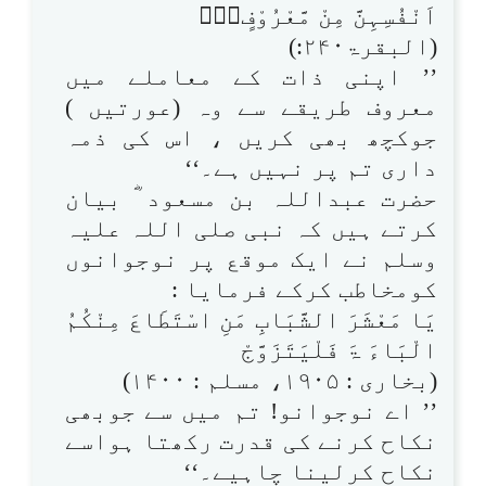
اَنْفُسِہِنَّ مِنْ مَّعْرُوْفٍ۝۰ۭ
(البقرۃ۲۴۰:)
’’ اپنی ذات کے معاملے میں
معروف طریقے سے وہ (عورتیں )
جوکچھ بھی کریں ، اس کی ذمہ
داری تم پر نہیں ہے۔‘‘
حضرت عبداللہ بن مسعود ؓ بیان
کرتے ہیں کہ نبی صلی اللہ علیہ
وسلم نے ایک موقع پر نوجوانوں
کومخاطب کرکے فرمایا :
یَا مَعْشَرَ الشَّبَابِ مَنِ اسْتَطَاعَ مِنْکُمُ
الْبَاءَ ۃَ فَلْیَتَزَوَّجْ
(بخاری : ۱۹۰۵، مسلم : ۱۴۰۰)
’’ اے نوجوانو! تم میں سے جوبھی
نکاح کرنے کی قدرت رکھتا ہواسے
نکاح کرلینا چاہیے۔‘‘