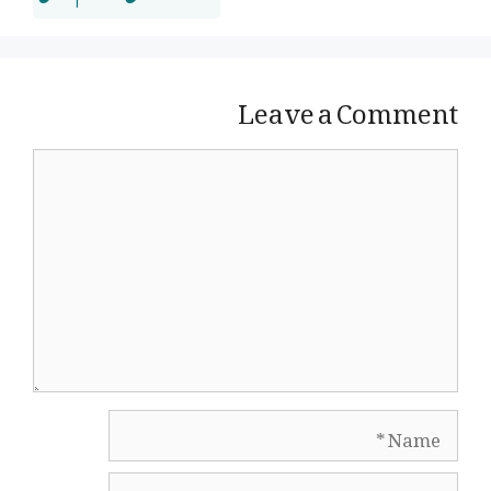
Leave a Comment
Comment
Name
Email