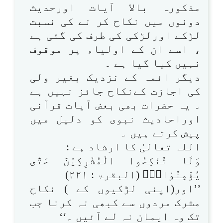
مذکورہ بالا آیات اورحدیث
دونوں میں نکاح کر نے کی نسبت
لڑکے اورلڑکی کی طرف کی گئی ہے
، اسے ان کے اولیاء پر موقوف
نہیں کیا گیا ہے ۔
دیگر ائمہ کے نزدیک بغیر ولی
کی اجازت کےنکاح جائز نہیں ہے
۔ یہ حضرات بھی بعض آیات قرآنی
اوراحادیث نبوی کو دلیل میں
پیش کرتے ہیں ۔
اللہ تعالیٰ کا ارشاد ہے :
وَلَا تُنْكِحُوا الْمُشْرِكِيْنَ حَتّٰى
يُؤْمِنُوْا۝۰ۭ (البقرۃ : ۲۲۱)
’’اور(اپنی لڑکیوں کے ) نکاح
مشرک مردوں سے کبھی نہ کرنا جب
تک وہ ایمان نہ لے آئیں ۔‘‘