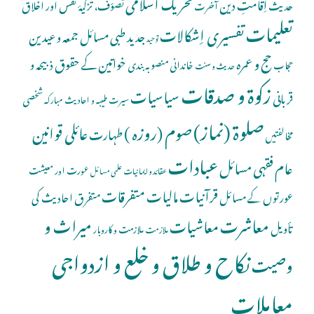
تحریک اسلامی
اِقامتِ دین
حدیث
تصوّف، تزکیۂ نفس اور اخلاق
آخرت
تعلیمات
تفسیری اِشکالات
جدید طبی مسائل
جمعہ و عیدین
توحید
حج و عمرہ
خواتین کے حقوق
ذبیحہ و
خاندانی منصوبہ بندی
حجاب
حدیث و سنت
زکوۃ و صدقات
سیاسیات
قربانی
شخصی
سیرت طیبہ و احادیث مبارکہ
صلوة (نماز)
صوم (روزہ )
عائلی قوانین
طہارت
مخالفتیں
عبادات
عام فقہی مسائل
عورت اور معیشت
عقائد و ایمانیات
علمی مسائل
قرآنیات
مالیات
متفرقات
عورتوں کے مسائل
متفرق احادیث کی
معاشرت
میراث و
معاشیات
تأویل
ملازمت و کاروبار
ملازمت
نکاح و طلاق و خلع و ازدواجی
وصیت
معاملات