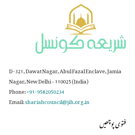
D-321, Dawat Nagar, Abul Fazal Enclave, Jamia
Nagar, New Delhi – 110025 (India)
Phone:
+91-9582050234
Email:
shariahcouncil@jih.org.in
فتوی پوچھیں