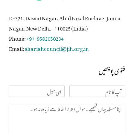
D-321, Dawat Nagar, Abul Fazal Enclave, Jamia
Nagar, New Delhi – 110025 (India)
Phone:
+91-9582050234
Email:
shariahcouncil@jih.org.in
فتوی پوچھیں