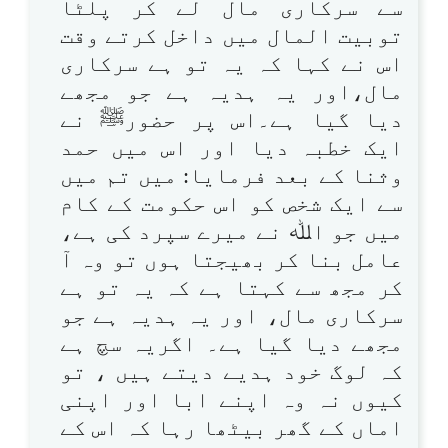
سے سرکاری مال لے کر پلٹا
توبیت المال میں داخل کرتے وقت
اس نے کہا کہ یہ تو ہے سرکاری
مال،اور یہ ہدیہ ہے جو مجھے
دیا گیا ہے۔اس پر حضورﷺ نے
ایک خطبہ دیا اور اس میں حمد
وثنا کے بعد فرمایا: میں تم میں
سے ایک شخص کو اس حکومت کے کام
میں جو اﷲ نے میرے سپرد کی ہے،
عامل بنا کر بھیجتا ہوں تو وہ آ
کر مجھ سے کہتا ہے کہ یہ تو ہے
سرکاری مال، اور یہ ہدیہ ہے جو
مجھے دیا گیا ہے۔ اگریہ سچ ہے
کہ لوگ خود ہدیے دیتے ہیں ، تو
کیوں نہ وہ اپنے ابا اور اپنی
اماں کے گھر بیٹھا رہا کہ اس کے