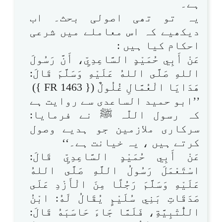
ہے۔
یہ تو تھی اصولی بحث۔ اب
دیکھیے کہ اس معاملے میں شرعی
احکام کیا ہیں :
عَنْ أَبِي حُمَيْدٍ السَّاعِدِيِّ، أَنَّ رَسُولَ
اللهِ صَلَّى اللهُ عَلَيْهِ وَسَلَّمَ قَالَ:
هَدَايَا الْعُمَّالِ غُلُولٌ ({ FR 1463 })
’’ابو حمید الساعدی سے روایت ہے
کہ رسول اللّٰہ ﷺ نے فرمایا:
سرکاری ملازمین جو ہدیے وصول
کرتے ہیں ، یہ خیانت ہے۔‘‘
عَنْ أَبِي حُمَيْدٍ السَّاعِدِيِّ قَالَ:
اسْتَعْمَلَ رَسُولُ اللَّهِ صَلَّى اللهُ
عَلَيْهِ وَسَلَّمَ رَجُلًا مِنَ الْأَزْدِ عَلَى
صَدَقَاتِ بَنِي سُلَيْمٍ يُقَالُ لَهُ: ابْنُ
اللُّتْبِيَّةِ، فَلَمَّا جَاءَ حَاسَبَهُ قَالَ: