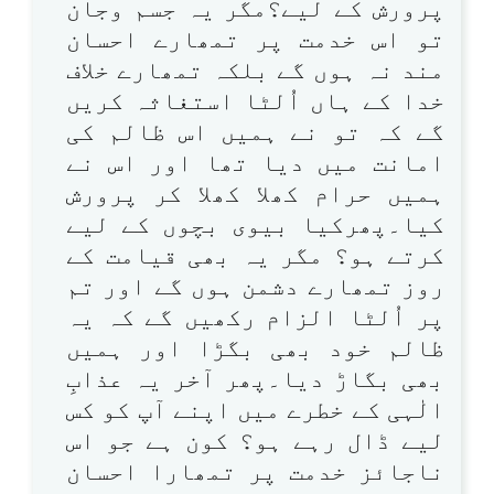
پرورش کے لیے؟مگر یہ جسم وجان
تو اس خدمت پر تمھارے احسان
مند نہ ہوں گے بلکہ تمھارے خلاف
خدا کے ہاں اُلٹا استغاثہ کریں
گے کہ تو نے ہمیں اس ظالم کی
امانت میں دیا تھا اور اس نے
ہمیں حرام کھلا کھلا کر پرورش
کیا۔پھرکیا بیوی بچوں کے لیے
کرتے ہو؟ مگر یہ بھی قیامت کے
روز تمھارے دشمن ہوں گے اور تم
پر اُلٹا الزام رکھیں گے کہ یہ
ظالم خود بھی بگڑا اور ہمیں
بھی بگاڑ دیا۔پھر آخر یہ عذابِ
الٰہی کے خطرے میں اپنے آپ کو کس
لیے ڈال رہے ہو؟ کون ہے جو اس
ناجائز خدمت پر تمھارا احسان