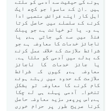
ہونے کی حیثیت سے آدمی کو ملتے
ہیں ۔ان کے ماسوا جو کچھ ایک
اہل کار اپنے فرائض منصبی ادا
کرنے کے سلسلے میں حاصل کرتا
ہے وہ یا تو خیانت ہے جو پبلک
فنڈ میں سے کی جاتی ہے، یا
ناجائز خدمات کا معاوضہ ہے جو
شرائط ملازمت کے خلاف عمل کرنے
کے بدلے میں آدمی کو ملتا ہے۔
یا جائز خدمات کا ناجائز
معاوضہ ہے، کیوں کہ شرائط
ملازمت کے حدود میں رہتے ہوئے
کام کرنے کا معاوضہ تو بشکل
تنخواہ آدمی پہلے ہی لے چکا
ہے،اس پرپھر مزید معاوضہ حاصل
کرنا صریح طور پر حرام خوری