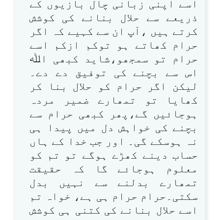
اسے اپنی زبانی چال بازیوں کے
ذریعے سے حلال بنانے کی کوشش
کرتے ہیں ،آپ ان سے کہیے کہ اگر
حرام کھاتے ہو توکم ازکم اسے
حرام تو سمجھو،شاید کبھی اﷲ
اس سے بچنے کی توفیق دے دے۔
لیکن اگر حرام کو حلال بنا کر
کھایا تو تمھارے ضمیر مردہ
ہوجائیں گے،پھر کبھی حرام سے
بچنے کی خواہش دل میں پیدا ہی
نہ ہوسکے گی۔ اور جب خدا کے ہاں
حساب دینے کھڑے ہوگے تو تم کو
معلوم ہوجائے گا کہ حقیقت
تمھارے بدلنے سے نہیں بدل
سکتی۔حرام حرام ہی ہے، خواہ تم
اسے حلال بنانے کی کتنی ہی کوشش