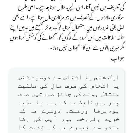
کی تعریف میں نہیں آتا، اس لیے یہ حلال ہونا چاہیے۔ اسی طرح
سرکاری ملازموں کے تصرف میں جو سرکاری مال ہوتا ہے،اسے بھی
اپنی ذاتی ضرورتوں میں استعمال کرنا یہ لوگ جائزسمجھتے ہیں ۔میں اپنے
حلقہ ٔ ملاقات میں اس گروہ کے لوگوں کو سمجھانے کی کوشش کرتا ہوں
مگر میری باتوں سے ان کا اطمینان نہیں ہوتا۔
جواب
ایک شخص یا اشخاص سے دوسرے شخص
یا اشخاص کی طرف مال کی ملکیت
منتقل ہونے کی جائز صورتیں صرف
چار ہیں :ایک یہ کہ ہبہ یا عطیہ
ہو،برضا ورغبت۔ دوسرے یہ کہ
خرید وفروخت ہو، آپس کی رضا
مندی سے۔تیسرے یہ کہ خدمت کا