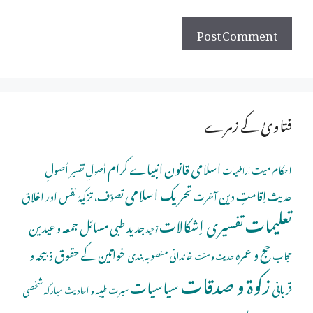
فتاویٰ کے زمرے
اسلامی قانون
انبیاے کرام
اُصولِ
احکام میت
اُصولِ تفسیر
اراضیات
تحریک اسلامی
اِقامتِ دین
حدیث
تصوّف، تزکیۂ نفس اور اخلاق
آخرت
تعلیمات
تفسیری اِشکالات
جدید طبی مسائل
جمعہ و عیدین
توحید
حج و عمرہ
خواتین کے حقوق
ذبیحہ و
خاندانی منصوبہ بندی
حجاب
حدیث و سنت
زکوۃ و صدقات
سیاسیات
قربانی
شخصی
سیرت طیبہ و احادیث مبارکہ