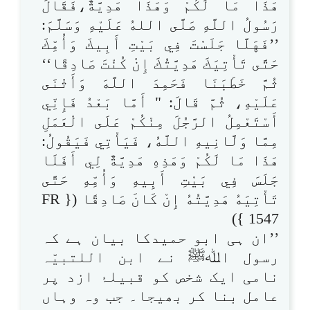
هَذَا مَا لَكُمْ وَهَذَا هَدِيَّةٌ،فَقَالَ
رَسُولُ اللَّهِ صَلَّى اللهُ عَلَيْهِ وَسَلَّمَ:
’’فَهَلَّا جَلَسْتَ فِي بَيْتِ أَبِيكَ وَأُمِّكَ
حَتَّى تَأْتِيَكَ هَدِيَّتُكَ إِنْ كُنْتَ صَادِقًا‘‘
ثُمَّ خَطَبَنَا فَحَمِدَ اللَّهَ وَأَثْنَى
عَلَيْهِ، ثُمَّ قَالَ: " أَمَّا بَعْدُ فَإِنِّي
أَسْتَعْمِلُ الرَّجُلَ مِنْكُمْ عَلَى الْعَمَلِ
مِمَّا وَلَّانِيهِ اللَّهُ، فَيَأْتِي فَيَقُولُ:
هَذَا مَا لَكُمْ وَهَذِهِ هَدِيَّةٌ لِي أَفَلَا
جَلَسَ فِي بَيْتِ أَبِيهِ وَأُمِّهِ حَتَّى
تَأْتِيَهُ هَدِيَّتُهُ إِنْ كَانَ صَادِقًا ({ FR
1547 })
’’ان ہی ابو حمیدکا بیان ہے کہ
رسول اﷲﷺ نے ابن اللتبیّہ
نامی ایک شخص کو قبیلۂ ازد پر
عامل بنا کر بھیجا۔ جب وہ وہاں