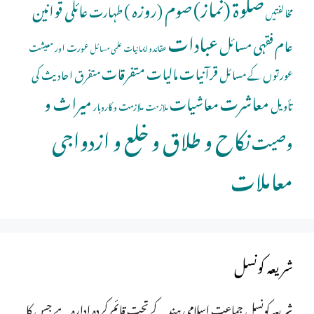
صلوة (نماز)
صوم (روزہ )
عائلی قوانین
طہارت
مخالفتیں
عبادات
عام فقہی مسائل
عورت اور معیشت
عقائد و ایمانیات
علمی مسائل
قرآنیات
مالیات
متفرقات
عورتوں کے مسائل
متفرق احادیث کی
معاشرت
میراث و
معاشیات
تأویل
ملازمت و کاروبار
ملازمت
نکاح و طلاق و خلع و ازدواجی
وصیت
معاملات
شریعہ کونسل
شریعہ کونسل جماعت اسلامی ہند کے تحت قائم کردہ ادارہ ہے جس کا