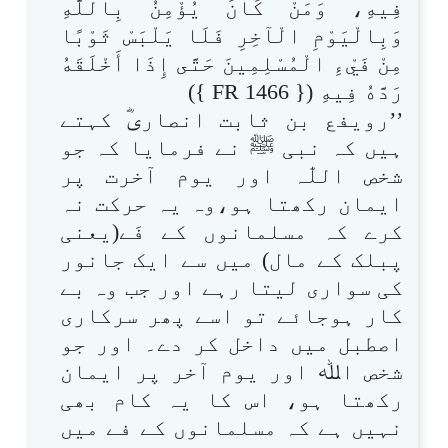
فِيهِ، وَمَنْ كَانَ يُؤْمِنُ بِاللَّهِ
وَبِالْيَوْمِ الْآخِرِ فَلَا يَلْبَسْ ثَوْبًا
مِنْ فَيْءِ الْمُسْلِمِينَ حَتَّى إِذَا أَخْلَقَهُ
رَدَّهُ فِيهِ ({ FR 1466 })
’’رویفع بن ثابت انصاریؓ کہتے
ہیں کہ نبی ﷺ نے فرمایا کہ جو
شخص اللّٰہ اور یوم آخرت پر
ایمان رکھتا ہو،وہ یہ حرکت نہ
کرے کہ مسلمانوں کے فَے(یعنی
پبلک کے مال) میں سے ایک جانور
کی سواری لیتا رہے اور جب وہ بے
کار ہوجائے تو اسے پھر سرکاری
اصطبل میں داخل کر دے۔ اور جو
شخص اﷲ اور یوم آخر پر ایمان
رکھتا ہو، اس کا یہ کام بھی
نہیں ہے کہ مسلمانوں کے فے میں