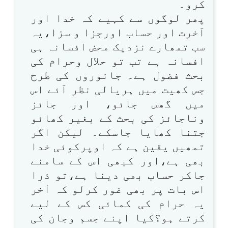
کرو۔
پھر لوگوں سے کہیے کہ خدا اور
آخرت اور حساب اورجزا و سزا،یہ
سب تمھارے نزدیک محض افسانہ ہی
افسانہ ہے تب تو حلال وحرام کی
بحث فضول ہے۔ جانوروں کی طرح
جس کھیت میں ہریالی نظر آئے اس
میں گھس جائو، اور جائز
وناجائز کی بحث کے بغیر کھائو
جتنا کھایا جاسکے۔ لیکن اگر
تمھیں یقین ہے کہ اوپرکوئی خدا
بھی ہے،اور کبھی اس کے سامنے
جاکر حساب بھی دینا ہے،تو ذرا
اس بات پر بھی غور کرلو کہ آخر
یہ حرام کی کمائی کس کے لیے
کرتے ہو؟کیا اپنے جسم وجان کی