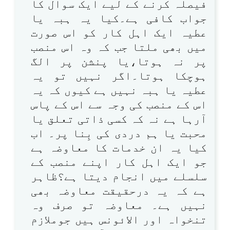
فیصلہ کرنے کے لیے ایک سوال کا
جواب کافی ہے۔کیا یہ ہبہ یا
عطیہ ایک اہل کار کو اس صورت
میں بھی ملتا جب کہ وہ اس منصب
پر نہ ہوتا،یا پنشن پر الگ
ہوچکا ہوتا۔اگر نہیں تو یہ
عطیہ یا ہبہ نہیں ہے کیوں کہ یہ
اس کے منصب کی وجہ سے اس کے پاس
آرہا ہے نہ کہ کسی ذاتی تعلق یا
محبت یا ہم دردی کی بِنا پر۔ اب
کیا یہ ان خدمات کا معاوضہ ہے
جو ایک اہل کار اپنے منصب کے
سلسلے میں انجام دیتا ہے؟ظاہر
ہے کہ یہ درحقیقت معاوضہ بھی
نہیں ہے۔ معاوضہ تو صرف وہ
تنخواہ اور الائونس ہیں جوملازم