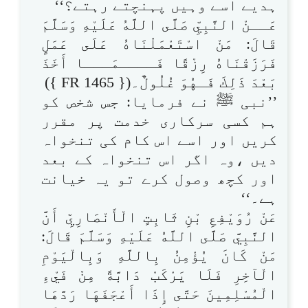
ہدیے اسے وہیں پہنچتے رہتے؟‘‘
عَــنْ النَّبِيِّ صَلَّى اللَّهُ عَلَيْهِ وَسَلَّمَ
قَالَ: مَنْ اسْتَعْمَلْنَاهُ عَلَى عَمَلٍ
فَرَزَقْنَاهُ رِزْقًا فَــــمَـــا أَخَذَ
بَعْدَ ذَلِكَ فَـهُوَ غُلُولٌ۔({ FR 1465 })
’’نبی ﷺ نے فرمایا: جس شخص کو
ہم کسی سرکاری خدمت پر مقرر
کریں اور اسے اس کام کی تنخواہ
دیں ،وہ اگر اس تنخواہ کے بعد
اور کچھ وصول کرے تو یہ خیانت
ہے۔‘‘
عَنْ رُوَيْفِعِ بْنِ ثَابِتٍ الْأَنْصَارِيِّ أَنَّ
النَّبِيَّ صَلَّى اللَّهُ عَلَيْهِ وَسَلَّمَ قَالَ:
مَنْ كَانَ يُؤْمِنُ بِاللَّهِ وَبِالْيَوْمِ
الْآخِرِ فَلَا يَرْكَبْ دَابَّةً مِنْ فَيْءِ
الْمُسْلِمِينَ حَتَّى إِذَا أَعْجَفَهَا رَدَّهَا