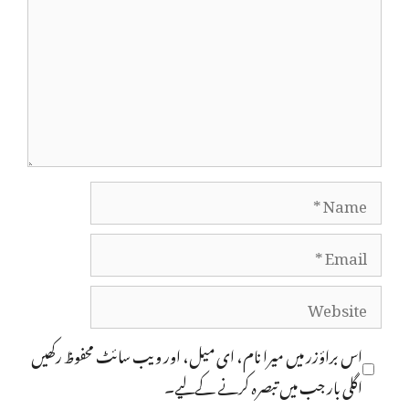
Name
Email
Website
اس براؤزر میں میرا نام، ای میل، اور ویب سائٹ محفوظ رکھیں
اگلی بار جب میں تبصرہ کرنے کےلیے۔