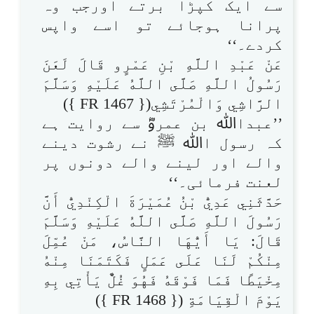
سے ایک کپڑا برتے اورجب وہ
پرانا ہوجائے تو اسے واپس
کردے۔‘‘
عَنْ عَبْدِ اللَّهِ بْنِ عَمْرٍو قَالَ لَعَنَ
رَسُولُ اللَّهِ صَلَّى اللَّهُ عَلَيْهِ وَسَلَّمَ
الرَّاشِي وَالْمُرْتَشِي({ FR 1467 })
’’عبداﷲ بن عمروؓ سے روایت ہے
کہ رسول اﷲ ﷺ نے رشوت دینے
والے اور لینے والے دونوں پر
لعنت فرمائی۔‘‘
حَدَّثَنِي عَدِيُّ بْنُ عُمَيْرَةَ الْكِنْدِيُّ أَنَّ
رَسُولَ اللَّهِ صَلَّى اللَّهُ عَلَيْهِ وَسَلَّمَ
قَالَ: يَا أَيُّهَا النَّاسُ، مَنْ عُمِّلَ
مِنْكُمْ لَنَا عَلَى عَمَلٍ فَكَتَمَنَا مِنْهُ
مِخْيَطًا فَمَا فَوْقَهُ فَهُوَ غُلٌّ يَأْتِي بِهِ
يَوْمَ الْقِيَامَةِ ({ FR 1468 })