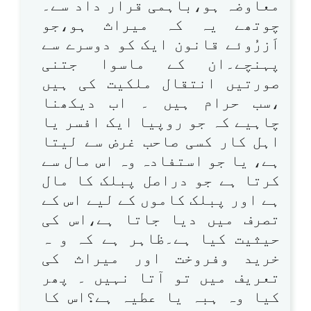
معاوضہ ہو،باہمی قرار داد سے۔
چوتھے یہ کہ میراث ہو،جو
اَزرُوئے قانون ایک کو دوسرے سے
پہنچے۔ان کے ماسوا جتنی
صورتیں انتقال ملکیت کی ہیں
،سب حرام ہیں ۔ اب دیکھنا
چاہیے کہ جو روپیا ایک افسر یا
اہل کار کسی صاحب غرض سے لیتا
ہے، یا جو استفادہ وہ اس مال سے
کرتا ہے جو دراصل پبلک کا مال
ہے اور پبلک کاموں کے لیے اس کے
تصرف میں دیا جاتا ہے،اس کی
حیثیت کیا ہے۔ظاہر ہے کہ و ہ
خرید وفروخت اور میراث کی
تعریف میں تو آتا نہیں ۔ پھر
کیا وہ ہبہ یا عطیہ ہے؟اس کا