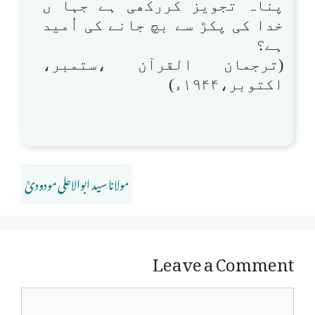
پناہ تجویز کررکھی ہے جہا ں
خدا کی پکڑ سے بچ جانے کی اُمید
ہے؟
(ترجمان القرآن ،ستمبر،
اکتوبر،۱۹۴۴ء)
مولانا سید ابوالاعلی مودودیؒ
Leave a Comment
Comment