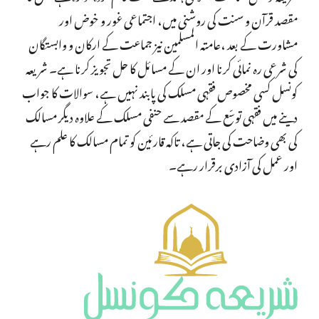
مقصد قرآن و سنت کی روشنی میں، اجتماعی غور و خوض اور
مشاورت کے بعد ،عامتہ المسلمین نیز جماعت کے ارکان و وابستگان
کی شرعی رہ نمائی کرنا اور ان کے مسائل کا حل تجویز کرنا ہے۔ شریعہ
کونسل کسی مخصوص فقہی مسلک کی پابند نہیں ہے، سوالات کا جواب
دینے میں فقہی توسّع کے مقصد سے حنفی مسلک کے علاوہ دیگر مسالک
کی بھی وضاحت کی جاتی ہے، تاکہ قارئین کو تمام مسالک کا علم رہے
اور عمل کی آزادی برقرار رہے۔