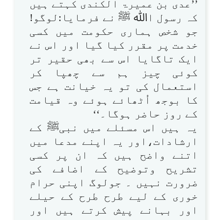
’’عدی بن عمیرۃ الکندی کہتے ہیں
کہ رسول اﷲ ﷺ نے فرمایا:لوگو!
جو شخص ہماری حکومت میں کسی
خدمت پر مقرر کیا گیا اور اس نے
ایک تاگایا اس سے بھی حقیر تر
کوئی چیز ہم سے چھپا کر
استعمال کی تو یہ خیانت ہے جس
کا بوجھ اُٹھائے ہوئے وہ قیامت
کے روز حاضر ہوگا۔‘‘
یہ ہیں اس مسئلے میں نبیﷺ کے
ارشادات،اور یہ اپنے مدعا میں
اتنے واضح ہیں کہ ان پر کسی
تشریح وتوضیح کے اضافے کی
ضرورت نہیں ۔ جولوگ اپنی حرام
خوری کے لیے طرح طرح کے حیلے
اور بہانے پیش کرتے ہیں اور