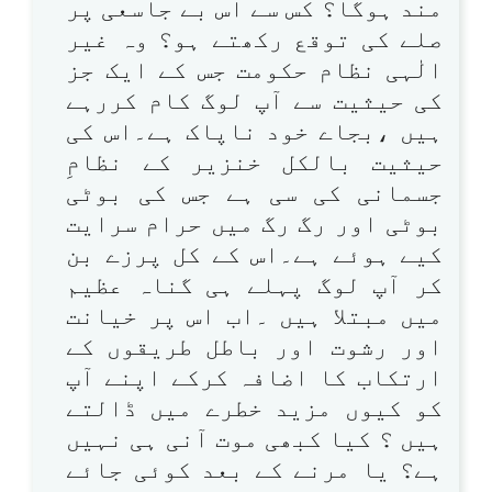
مند ہوگا؟ کس سے اس بے جاسعی پر
صلے کی توقع رکھتے ہو؟ وہ غیر
الٰہی نظام حکومت جس کے ایک جز
کی حیثیت سے آپ لوگ کام کررہے
ہیں ،بجاے خود ناپاک ہے۔اس کی
حیثیت بالکل خنزیر کے نظامِ
جسمانی کی سی ہے جس کی بوٹی
بوٹی اور رگ رگ میں حرام سرایت
کیے ہوئے ہے۔اس کے کل پرزے بن
کر آپ لوگ پہلے ہی گناہ عظیم
میں مبتلا ہیں ۔اب اس پر خیانت
اور رشوت اور باطل طریقوں کے
ارتکاب کا اضافہ کرکے اپنے آپ
کو کیوں مزید خطرے میں ڈالتے
ہیں ؟ کیا کبھی موت آنی ہی نہیں
ہے؟ یا مرنے کے بعد کوئی جائے