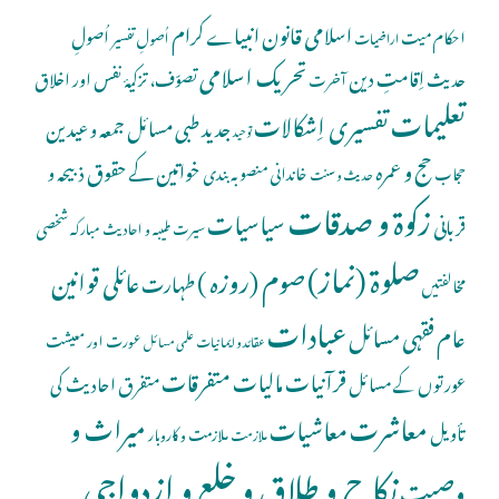
اسلامی قانون
انبیاے کرام
اُصولِ
احکام میت
اُصولِ تفسیر
اراضیات
تحریک اسلامی
اِقامتِ دین
حدیث
تصوّف، تزکیۂ نفس اور اخلاق
آخرت
تعلیمات
تفسیری اِشکالات
جدید طبی مسائل
جمعہ و عیدین
توحید
حج و عمرہ
خواتین کے حقوق
ذبیحہ و
خاندانی منصوبہ بندی
حجاب
حدیث و سنت
زکوۃ و صدقات
سیاسیات
قربانی
شخصی
سیرت طیبہ و احادیث مبارکہ
صلوة (نماز)
صوم (روزہ )
عائلی قوانین
طہارت
مخالفتیں
عبادات
عام فقہی مسائل
عورت اور معیشت
عقائد و ایمانیات
علمی مسائل
قرآنیات
مالیات
متفرقات
عورتوں کے مسائل
متفرق احادیث کی
معاشرت
میراث و
معاشیات
تأویل
ملازمت و کاروبار
ملازمت
نکاح و طلاق و خلع و ازدواجی
وصیت