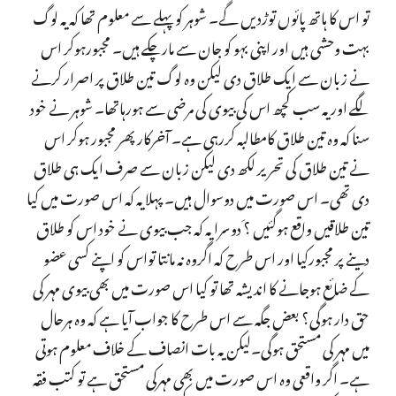
تو اس کا ہاتھ پائوں توڑدیں گے۔ شوہر کو پہلے سے معلوم تھا کہ یہ لوگ
بہت وحشی ہیں اور اپنی بہو کو جان سے مارچکے ہیں۔ مجبورہوکر اس
نے زبان سے ایک طلاق دی لیکن وہ لوگ تین طلاق پر اصرار کرنے
لگے اور یہ سب کچھ اس کی بیوی کی مرضی سے ہورہاتھا۔ شوہر نے خود
سنا کہ وہ تین طلاق کامطالبہ کررہی ہے۔ آخرکار پھر مجبور ہوکر اس
نے تین طلاق کی تحریر لکھ دی لیکن زبان سے صرف ایک ہی طلاق
دی تھی۔ اس صورت میں دوسوال ہیں۔ پہلا یہ کہ اس صورت میں کیا
تین طلاقیں واقع ہوگئیں ؟َ دوسرا یہ کہ جب بیوی نے خود اس کو طلاق
دینے پر مجبورکیا اور اس طرح کہ اگروہ نہ مانتا تواس کو اپنے کسی عضو
کے ضائع ہوجانے کا اندیشہ تھا تو کیا اس صورت میں بھی بیوی مہر کی
حق دار ہوگی؟ بعض جگہ سے اس طرح کا جواب آیا ہے کہ وہ ہرحال
میں مہر کی مستحق ہوگی۔لیکن یہ بات انصاف کے خلاف معلوم ہوتی
ہے۔ اگر واقعی وہ اس صورت میں بھی مہرکی مستحق ہے تو کتب فقہ