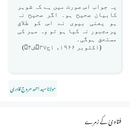
یہ جواب اس صورت میں ہے کہ شوہر
کابیان صحیح ہو۔ اگر صحیح نہ
ہو یعنی بیوی نے اس کو طلاق
پرمجبور نہ کیا ہو تو وہ مہر کی
مستحق ہوگی۔
(اکتوبر ۱۹۶۶ء ۱ج۳۷ش۴)
مولانا سید احمد عروج قادری
فتاویٰ کے زمرے