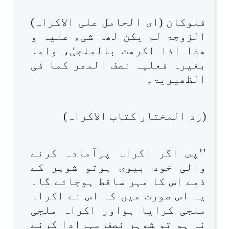
فلوکان (ای الحامل علی الاکراہ)
الزوجۃ لم یکن لھا شیء علیہ و
ھذا اذا اکرھت بالملجیٔ، واما
بغیرہ فعلیہ نصف المھر کما فی
الظھیریۃ۔
(رد المختار کتاب الاکراہ)
’’پس اگر اکراہ پرآمادہ کرنے
والی خود بیوی ہوتو شوہر کے
ذمے اس کا مہر ساقط ہوجائے گا۔
یہ اس صورت میں کہ اس نے اکراہ
ملجی کرایا ہواور اکراہ ملجی
نہ ہو تو شوہر نصف مہرادا کرنے