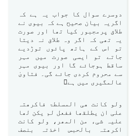
دوسرے سوال کا جواب یہ ہے کہ
اگریہ بیان صحیح ہے کہ بیوی نے
طلاق پرمجبور کیا تھا اور صورت
یہ تھی کہ اگر وہ طلاق نہ دیتا
تو اس کے ہاتھ پائوں توڑدیے
جاتے تو ایسی صورت میں مہر
ساقط ہوجائے گا اور بیوی مہر
سے محروم کردی جائے گی۔ فتاویٰ
عالمگیری میں ہے
ولو کانت ھی المسلطۃ فاکرھتہ
علی ان یطلقھا ففعل لم یکن لھا
علیہ شیء من المھر، ولو کانت
اکرھتہ بالحبس اخذتہ بنصف