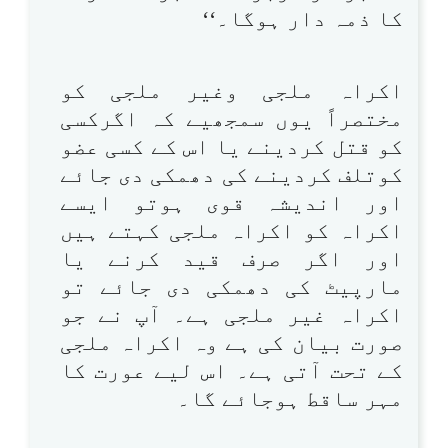
کا ذمہ دار ہوگا۔‘‘
اکراہ ملجی وغیر ملجی کو
مختصراً یوں سمجھیے کہ اگرکسی
کو قتل کردینے یا اس کے کسی عضو
کوتلف کردینے کی دھمکی دی جائے
اور اندیشہ قوی ہوتو ایسے
اکراہ کو اکراہ ملجی کہتے ہیں
اور اگر صرف قید کرنے یا
مارپیٹ کی دھمکی دی جائے تو
اکراہ غیر ملجی ہے۔ آپ نے جو
صورت بیان کی ہے وہ اکراہ ملجی
کے تحت آتی ہے۔ اس لیے عورت کا
مہر ساقط ہوجائے گا۔