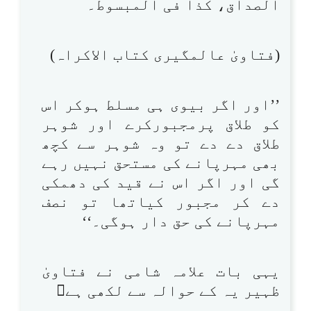
الصداق، کذا فی المبسوط۔
(فتاویٰ عالمگیری کتاب الاکراہ)
’’اور اگر بیوی ہی مسلط ہوکر اس
کو طلاق پرمجبورکرے اور شوہر
طلاق دے دے تو وہ شوہر سے کچھ
بھی مہرپانے کی مستحق نہیں رہے
گی اور اگر اس نے قید کی دھمکی
دے کر مجبور کیاتھا تو نصف
مہرپانے کی حق دار ہوگی۔‘‘
یہی بات علامہ شامی نے فتاویٰ
ظہیر یہ کے حوالہ سے لکھی ہے