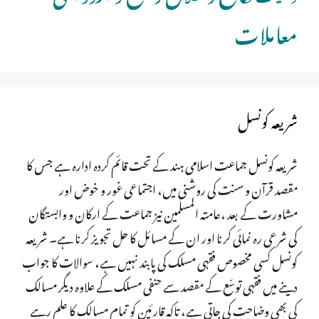
معاملات
شریعہ کونسل
شریعہ کونسل جماعت اسلامی ہند کے تحت قائم کردہ ادارہ ہے جس کا
مقصد قرآن و سنت کی روشنی میں، اجتماعی غور و خوض اور
مشاورت کے بعد ،عامتہ المسلمین نیز جماعت کے ارکان و وابستگان
کی شرعی رہ نمائی کرنا اور ان کے مسائل کا حل تجویز کرنا ہے۔ شریعہ
کونسل کسی مخصوص فقہی مسلک کی پابند نہیں ہے، سوالات کا جواب
دینے میں فقہی توسّع کے مقصد سے حنفی مسلک کے علاوہ دیگر مسالک
کی بھی وضاحت کی جاتی ہے، تاکہ قارئین کو تمام مسالک کا علم رہے