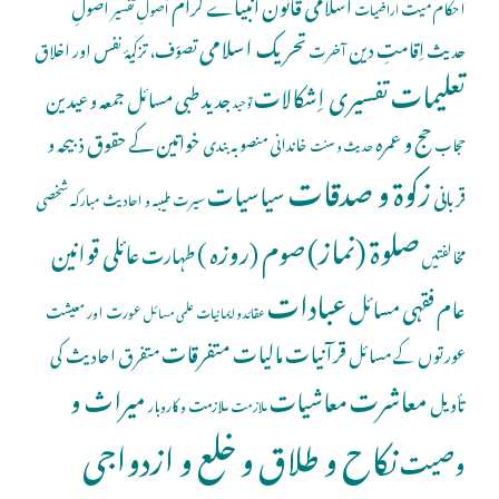
اسلامی قانون
انبیاے کرام
اُصولِ
احکام میت
اُصولِ تفسیر
اراضیات
تحریک اسلامی
اِقامتِ دین
حدیث
تصوّف، تزکیۂ نفس اور اخلاق
آخرت
تعلیمات
تفسیری اِشکالات
جدید طبی مسائل
جمعہ و عیدین
توحید
حج و عمرہ
خواتین کے حقوق
ذبیحہ و
خاندانی منصوبہ بندی
حجاب
حدیث و سنت
زکوۃ و صدقات
سیاسیات
قربانی
شخصی
سیرت طیبہ و احادیث مبارکہ
صلوة (نماز)
صوم (روزہ )
عائلی قوانین
طہارت
مخالفتیں
عبادات
عام فقہی مسائل
عورت اور معیشت
عقائد و ایمانیات
علمی مسائل
قرآنیات
مالیات
متفرقات
عورتوں کے مسائل
متفرق احادیث کی
معاشرت
میراث و
معاشیات
تأویل
ملازمت و کاروبار
ملازمت
نکاح و طلاق و خلع و ازدواجی
وصیت