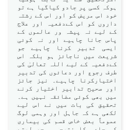
ہوکہ کسی پر جادو کیاگیا ہے تو
خود اس مریض کو اور اس کے رشتہ
داروں کو اس کےدفعیہ اور علاج
کے لیے نہ پیشہ ور عالموں کے
پاس جانا چاہیے اور نہ کوئی
ایسی تدبیر کرنا چاہیے جو
شریعت میں ناجائز ہو بلکہ اس
کےدفعیہ کے لیے اللہ تعالیٰ کی
طرف رجوع اور دعائوں کی تدبیر
اختیارکرنا چاہیے۔ نیز جائز
اور صحیح تدابیر اختیار کرنے
میں بھی کوئی مضائقہ نہیں ہے۔
تحقیق کی بات میں نے اس لیے
لکھی ہے کہ جاہل اور وہمی لوگ
عموماً بعض خاص قسم کی بیماری
کو جادو کا نتیجہ سمجھ لیتے