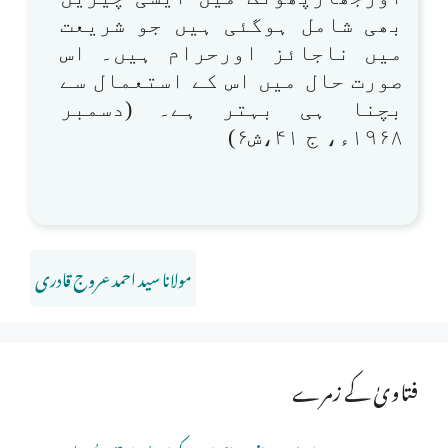
بھی شامل ہوگئی ہیں جو شریعت
میں ناجائز اورحرام ہیں۔ اس
صورت حال میں اس کے استعمال سے
بچنا ہی بہتر ہے۔ (دسمبر
۱۹۶۸ء، ج ۴۱،ش۶)
مولانا سید احمد عروج قادری
فتاویٰ کے زمرے