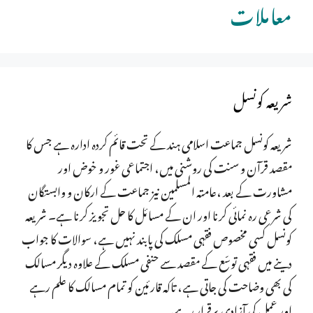
معاملات
شریعہ کونسل
شریعہ کونسل جماعت اسلامی ہند کے تحت قائم کردہ ادارہ ہے جس کا
مقصد قرآن و سنت کی روشنی میں، اجتماعی غور و خوض اور
مشاورت کے بعد ،عامتہ المسلمین نیز جماعت کے ارکان و وابستگان
کی شرعی رہ نمائی کرنا اور ان کے مسائل کا حل تجویز کرنا ہے۔ شریعہ
کونسل کسی مخصوص فقہی مسلک کی پابند نہیں ہے، سوالات کا جواب
دینے میں فقہی توسّع کے مقصد سے حنفی مسلک کے علاوہ دیگر مسالک
کی بھی وضاحت کی جاتی ہے، تاکہ قارئین کو تمام مسالک کا علم رہے
اور عمل کی آزادی برقرار رہے۔