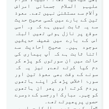
علیہم السلام جسمانی امراض
وآلام سے مستثنیٰ نہیں تھے۔ معوذ
تین کے بارے میں کسی صحیح حدیث
سے یہ ثابت نہیں ہے کہ وہ اسی
موقع پر نازل ہوئی تھیں البتہ
اس کے بارے میں ضعیف حدیثیں
موجود ہیں۔ صحیح احادیث سے
اتنا ثابت ہے کہ آپ بیماری کی
حالت میں ان سورتوں کو پڑھ کر
دم کیا کرتے تھے، نیز یہ کہ
سونے کے وقت بھی معوذ تین اور
سورۂ اخلاص پڑھ کر اپنے ہاتھوں
پردم کرتے اور پھر ان ہاتھوں
کو چہرہ مبارک اورجسم کے دوسرے
حصوں پرپھیرتے تھے۔
۴-آپ کے چوتھے سوال کا جواب یہ