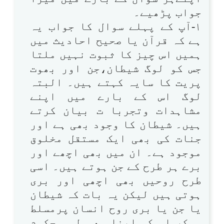
جواب پڑھیے۔
۱-آپ کے پہلے سوال کا جواب یہ
ہے کہ قرآن یا صحیح احادیث میں
ہمیں اس چیز کا ثبوت نہیں ملتا
جس کو لوگ شیطان،جن اور بھوت
پریت کا سایہ کہتے ہیں۔ البتہ
لوگ اس کے بارے میں اپنے
مشاہدات وتجربا ت بیان کرتے
ہیں۔ شیطان کا وجود بھی ہے اور
جنات کی بھی ایک مستقل مخلوق
موجود ہے۔ ان میں بھی اچھے اور
برے ہر طرح کے جن ہوتے ہیں۔ اسی
طرح روحیں بھی اچھی اور بری
ہوتی ہیں لیکن یہ بات کہ شیطان
یا جن یا بری روح انسان پرمسلط
ہوکر اس کو اپنا معمول ومحکوم