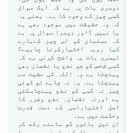
دوسری بات یہ ہے کہ ایک سوال
کسی چیز کے وجود کا ہے۔ یعنی یہ
کہ وہ حقیقت میں موجود بھی ہے
یا نہیں ؟اور دوسرا سوال یہ ہے
کہ مسلمان کو اس چیز کےبارے
کیا رویہ اختیارکرنا چاہیے؟
تیسری بات یہ واضح کرنی ہے کہ
کسی شخص کو جو نفع یا نقصان بھی
پہنچتا ہے وہ اللہ کی مشیت سے
پہنچتا ہے۔ وہ نہ چاہے تو کوئی
چیز نہ کسی کو نفع پہنچاسکتی
ہے اورنہ نقصان۔ نفع وضرر کا
اصل اختیاراسی کے دست قدرت
وحکمت میں ہے۔
ان تین باتوں کو سامنے رکھ کر
اپنےہر سوال کے بارے میں میرا