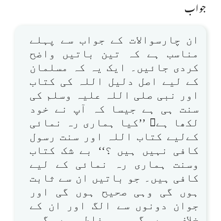
جواب
ان چارسوالات کے جواب سے پہلے
مناسب ہے کہ تین باتیں واضح
کردی جائیں۔ ایک یہ کہ مسلمان
کے لیے اصل دلیل اللہ کی کتاب
اور نبی صلی اللہ علیہ وسلم کی
سنت ہی ہے جیسا کہ آپ نے خود
لکھا ہے ’’کیا ہماری رہ نمائی
کےلیے کتاب اللہ اور سنت رسول
کافی نہیں ہیں ؟‘‘ بے شک کتاب
وسنت ہماری رہ نمائی کے لیے
کافی ہیں۔ جو باتیں ان سے ثابت
ہوں گی وہی صحیح ہوں گی اور
جوان دونوں سے الگ اور ان کے
خلاف ہوں گی وہ غلط ہوں گی۔