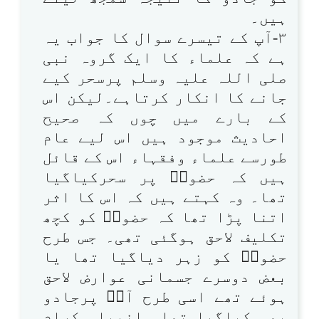
ہیں۔
۳-آپ کے تیسرے سوال کا جواب یہ
ہے کہ علماء کا ایک گروہ نبی
صلی اللہ علیہ وسلم پرسحر کیے
جانے کا انکار کرتاہے۔لیکن اس
کے بارے میں چوں کہ صحیح
احادیث موجود ہیں اس لیے عام
طورسے علماء وفقہاء اس کے قائل
ہیں کہ حضورؐ پر سحرکیاگیا
تھا۔ وہ کہتے ہیں کہ اس کا اثر
اتنا پڑا تھا کہ حضورؐ کو کچھ
تکلیف لاحق ہوگئی تھی۔ جس طرح
حضورؐ کو زہر دیاگیا تھا یا
بعض دوسرے جسمانی عوارض لاحق
ہوئے تھے اسی طرح آپؐ پرجادو
بھی کیاگیا تھا۔ انبیاء کرام