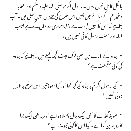
بالکل قائل نہیں ہوں۔ رسول اکرم صلی اللہ علیہ وسلم اور صحابہ
وغیرہم کے زمانے میں ہمیں اس طرح کی چیزیں نہیں ملتی ہیں۔ آپ
بتائیے کہ اس کا کہیں ثبوت ہے؟ کیا ہماری رہ نمائی کے لیے کتاب
اللہ اور سنت رسول کافی نہیں ہیں ؟
۲-جادو کے بارے میں بھی لوگ بہت کچھ کہتے ہیں۔ بتائیے کہ جادو
کی کوئی حقیقت ہے؟
۳- کیا رسول اکرمؐ پر جادو کیاگیا تھا اور کیا معوذ تین اسی موقع پر نازل
ہوئی تھیں ؟
۴-تعویذ گنڈے کا بھی ایک جال پھیلا ہواہے اور یہ بھی ایک بڑا
کاروبار بن گیا ہے۔ کیا اس کا کوئی ثبوت ہے؟