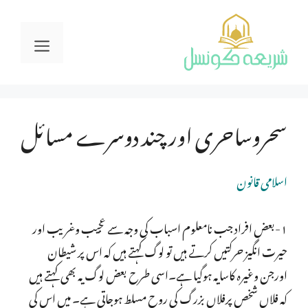
Ski
t
Menu
conten
سحروساحری اور چند دوسرے مسائل
اسلامی قانون
۱-بعض افراد جب نامعلوم اسباب کی وجہ سے عجیب وغریب اور
حیرت انگیز حرکتیں کرتے ہیں تو لوگ کہتے ہیں کہ اس پر شیطان
اورجن وغیرہ کاسایہ ہوگیا ہے۔اسی طرح بعض لوگ یہ بھی کہتے ہیں
کہ فلاں شخص پرفلاں بزرگ کی روح مسلط ہوجاتی ہے۔ میں اس کی