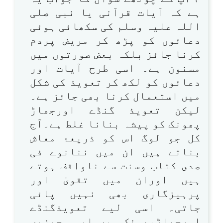
ہے کہ آیات قرآنی یا نبی صلی
اللہ علیہ وسلم کی سکھائی ہوئی
دعائوں کو پڑھ کر مریض پردم
کرنا جائز بلکہ بعض صورتوں میں
مسنون ہے۔ اسی طرح آیات اور
دعائوں کو لکھ کر تعویذ کی شکل
میں استعمال کرنا بھی جائز ہے۔
لیکن تعویذ گنڈے اورجھاڑ
پھونک کو پیشہ بنانا غلط ہے۔آج
کل جو لوگ اس کو ذریعۂ معاش
بناتے ہیں ان میں ننانوے فی
صدی کتاب وسنت سے ناواقف ہوتے
ہیں اوران میں تقویٰ اور
پرہیزگاری بھی نہیں پائی
جاتی۔ اسی لیے تعویذگنڈے
اورجھاڑپھونک میں ایسی چیزیں