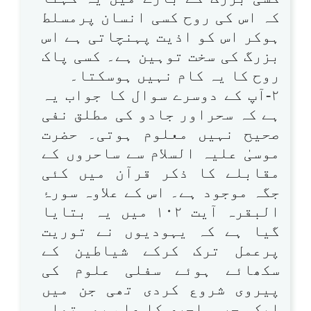
کہ اس کی روح کسی انسان پرمسلط
ہوکر اس کو اذیت پہنچاتی ہے اس
بزرگ کی سخت توہین ہے۔ کسی پاک
روح کا یہ کام نہیں ہوسکتا۔
۲-آپ کے دوسرے سوال کا جواب یہ
ہے کہ سحراور جادو کی مطلق نفی
صحیح نہیں معلوم ہوتی۔ حضرت
موسیٰ علیہ السلام سے ساحروں کے
مقابلے کا ذکر قرآن میں کئی
جگہ موجود ہے۔ اس کے علاوہ سورۂ
البقرہ آیت ۱۰۲ میں یہ بتایا
گیا ہے کہ یہودیوں نے توریت
پرعمل ترک کرکے شیاطین کے
سکھائے ہوئے سفلی علوم کی
پیروی شروع کردی تھی جن میں
ایک سحروساحری کا علم بھی تھا۔