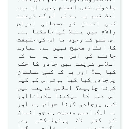
جادوکی کئی اقسام ہیں۔ ان میں
ایک قسم یہ ہے کہ اس کے ذریعے
کسی انسان کو جسمانی امراض
وآلام میں مبتلا کیاجاسکتا ہے۔
اس قسم کے وجود یا اس کی حقیقت
کا انکار صحیح نہیں ہے۔ ہمارے
جاننے کی اصل بات یہ ہے کہ
اسلامی شریعت میں جادو کا حکم
کیا ہے؟ اور یہ کہ کسی مسلمان
پرجادو کیا گیا ہوتواس کو کیا
کرنا چاہیے؟ اسلامی شریعت میں
اس علم کا سیکھنا سکھانااور
کسی پرجادو کرنا حرام ہے اور
یہ ایک ایسی معصیت ہے جو انسان
کو کفر تک پہنچاسکتی ہے۔
اگرتحقیق سے یہ ثابت ہوگیا