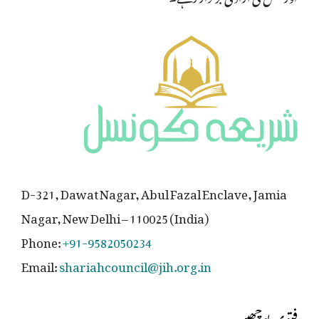
D-321, Dawat Nagar, Abul Fazal Enclave, Jamia
Nagar, New Delhi – 110025 (India)
Phone:
+91-9582050234
Email:
shariahcouncil@jih.org.in
فتوی پوچھیں