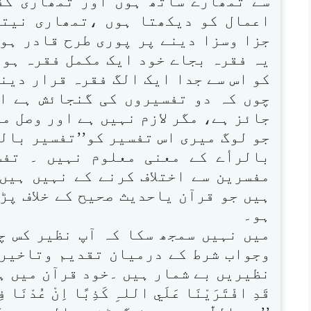
سے تمھارے ساتھ ہوں اور تمھاری گف
اعمال کو دیکھتا ہوں ،تمھاری نیتو
جزا وسزا دینے پر پوری طرح قادر ہوں 
یہ فقرہ بجاے خود ایک مکمل فقرہ ہو گا او
کو اس سے جدا ایک الگ فقرہ قرار دین
چوں کہ دو تفسیروں کی گنجائش ہے اس لی
جائز ہے، مگر لازم نہیں ہے اور وصل م
جو لوگ میری اس تفسیر کو’’تفسیر بالر
بالرأے کے معنی معلوم نہیں ۔ تفس
مفسرین سے اختلاف کرنے کے نہیں ہیں
ہیں جو قرآن یاحدیث صحیح کے خلاف پڑ
ہو۔
میں نہیں سمجھ سکا کہ آپ نظیر کس چ
وجواب شرط کے درمیان تقدیم وتاخیر 
نظیریں بے شمار ہیں ۔خود قرآن میں ہ
قَدِ افْتَرَيْنَا عَلَي اللہِ كَذِبًا اِنْ عُدْنَا فِيْ