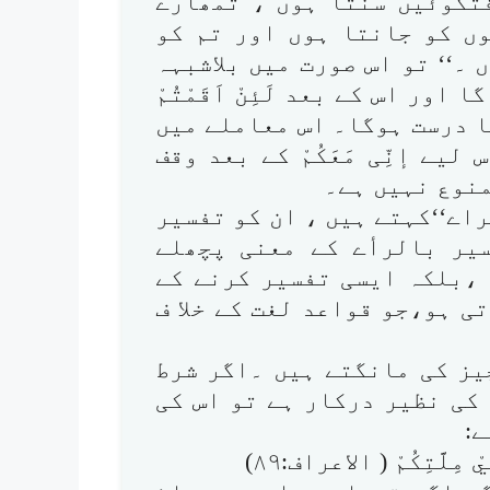
تگوئیں سنتا ہوں ، تمھارے
ں کو جانتا ہوں اور تم کو
۔‘‘ تو اس صورت میں بلاشبہہ
ر اس کے بعد لَئِنْ اَقَمْتُمْ
ا درست ہوگا۔ اس معاملے میں
ے إنِّی مَعَکُمْ کے بعد وقف
منوع نہیں ہے۔
اے‘‘کہتے ہیں ، ان کو تفسیر
یر بالرأے کے معنی پچھلے
 ،بلکہ ایسی تفسیر کرنے کے
تی ہو،جو قواعد لغت کے خلا ف
یز کی مانگتے ہیں ۔اگر شرط
کی نظیر درکار ہے تو اس کی
ے:
 مِلَّتِكُمْ ( الاعراف:۸۹)