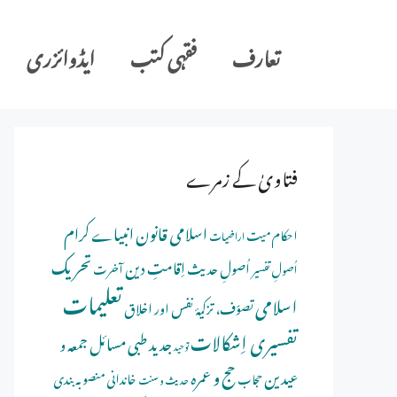
Ski
t
تعارف
فقہی کتب
ایڈوائزری
conten
فتاویٰ کے زمرے
اسلامی قانون
انبیاے کرام
احکام میت
اراضیات
تحریک
اِقامتِ دین
اُصولِ حدیث
اُصولِ تفسیر
آخرت
تعلیمات
اسلامی
تصوّف، تزکیۂ نفس اور اخلاق
تفسیری اِشکالات
جدید طبی مسائل
جمعہ و
توحید
حج و عمرہ
عیدین
خاندانی منصوبہ بندی
حجاب
حدیث و سنت