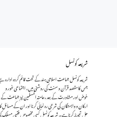
شریعہ کونسل
شریعہ کونسل جماعت اسلامی ہند کے تحت قائم کردہ ادارہ ہے
جس کا مقصد قرآن و سنت کی روشنی میں، اجتماعی غور و
خوض اور مشاورت کے بعد ،عامتہ المسلمین نیز جماعت کے
ارکان و وابستگان کی شرعی رہ نمائی کرنا اور ان کے مسائل کا
حل تجویز کرنا ہے۔ شریعہ کونسل کسی مخصوص فقہی مسلک ک