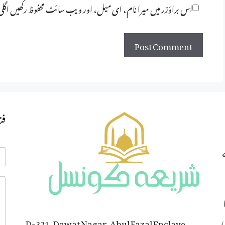
اس براؤزر میں میرا نام، ای میل، اور ویب سائٹ محفوظ رکھیں اگل
فت
ی
D-321, Dawat Nagar, Abul Fazal Enclave,