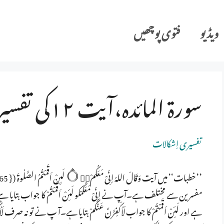
ویڈیو
فتوی پوچھیں
سورة المائدہ،آیت ۱۲کی تفسیر
تفسیری اِشکالات
مفسرین سے مختلف ہے۔آپ نے اِنِّیْ مَعَکُمْکو لَئِنْ اَقَمْتُمْ کا جواب بتایا ہے
ہے اور لَئِنْ اَقَمْتُمْ کا جواب لَاُکَفِرَّنَّ عَنْکُمْ بتایا ہے۔آ پ نے تو نہ 