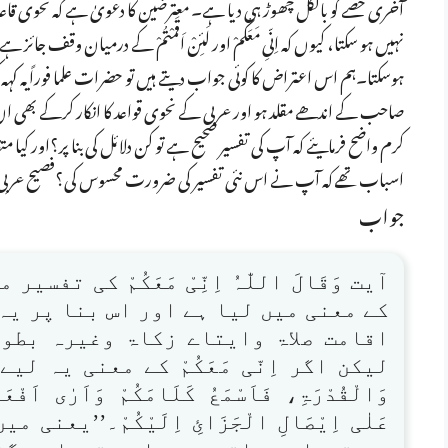
آخری حصے کو بالکل چھوڑ ہی دیا ہے۔ معترضین کا دعویٰ ہے کہ نحوی قاعدے کے مطا
نہیں ہو سکتا، کیوں کہ اِنّیِ مَعَکُمْ اور لَئِنْ اَقَمْتُمْ کے درمیان وق
ہوسکتا۔ہم اس اعتراض کا کوئی جواب دیتے ہیں تو حضرات علما فوراًیہ کہہ 
صاحب کے اندھے مقلد ہو اور عربی کے نحوی قواعد کا انکار کرکے بھی ان 
کرم واضح فرمایئے کہ آپ کی تفسیر صحیح ہے تو کن دلائل کی بنا پر؟اور کیا 
اسباب تھے کہ آپ نے اس نئی تفسیر کی ضرورت محسوس کی؟فصیح عربی زبا
جواب
آیت وَقَالَ اللّٰہُ اِنِّیْ مَعَکُمْ کی تفس
کے معنی میں لیا ہے اور اس بنا پر یہ
اقامت صلاۃ وایتاے زکاۃ وغیرہ بطور
لیکن اگر اِنّی مَعَکُمْ کے معنی یہ لیے جائ
وَالْقُدْرَۃِ، فَاَسْمَعُ کَلَامَکُمْ وَاَرٰی اَفْعَال
عَلٰی اِیْصَالِ الْجَزَائِ اِلَیْکُمْ۔’’ی