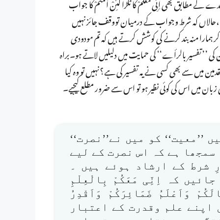
بق بھی اِنِّی مَعَکُمْ کا ٹکڑا لَئِنْ اَقَمْتُمْ کا جواب
ف جائز ہے،حالاں کہ شرط وجواب کے درمیان تووقف جائزنہیں
کر ہمارا منہ بند کرنے کی کوشش کرتے ہیں کہ تم مودودی
کی ’’تفسیر بالرأے‘‘ کی حمایت میں دلیلیں لاتے ہو۔براہ
متقدمین میں سے بھی کسی نے یہ تفسیر کی ہے؟نہیں تو وہ کیا
ن میں اس کی کوئی نظیر ہو تو اس سے ضرور مطلع کیجیے۔
یر میں ’’معیت‘‘ کو میں نے’’نصرت‘‘
 سمجھا ہے کہ اس نصرت کے لیے
ِ شرط کے ارشاد ہوئے ہیں ۔
یں کہ اِنِّی مَعَکُمْ بِالْعِلْمِ
َکُمْ وَاَعْلَمُ ضَمَائِرَکُمْ وَاَقْدِرُ
عنی میں اپنے علم وقدرت کے اعتبار