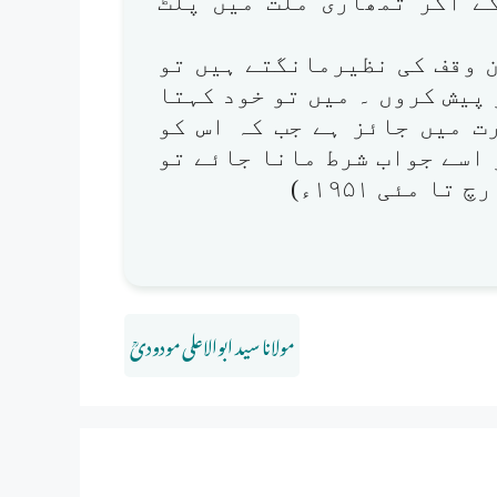
گے اگر تمھاری ملت میں پلٹ
 وقف کی نظیرمانگتے ہیں تو
 پیش کروں ۔ میں تو خود کہتا
صورت میں جائز ہے جب کہ اس کو
ر اسے جواب شرط مانا جائے تو
 مئی ۱۹۵۱ء)
مولانا سید ابوالاعلی مودودیؒ