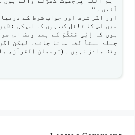
’’ہم اللّٰہ پرجھوٹ گھڑنے والے ہوں 
آئیں ۔‘‘
اور اگر شرط اور جواب شرط کے درمیان
میں اس کا قائل کب ہوں کہ اس کی نظیر
ہوں کہ إنِّی مَعَکُمْ کے بعد وقف اس 
جملۂ مستأ نَفہ مانا جائے۔ لیکن اگ
وقف جائز نہیں ۔ (ترجمان القرآن، مارچ تا
Leave a Comment