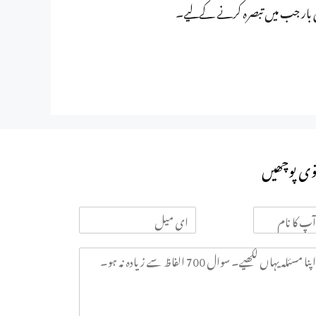
ی بار جب میں تبصرہ کرنے کےلیے۔
وی پوچھیں