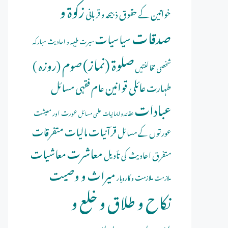
زکوۃ و
خواتین کے حقوق
ذبیحہ و قربانی
صدقات
سیاسیات
سیرت طیبہ و احادیث مبارکہ
صلوة (نماز)
صوم (روزہ )
شخصی مخالفتیں
عائلی قوانین
عام فقہی مسائل
طہارت
عبادات
عورت اور معیشت
عقائد و ایمانیات
علمی مسائل
قرآنیات
مالیات
متفرقات
عورتوں کے مسائل
معاشرت
معاشیات
متفرق احادیث کی تأویل
میراث و وصیت
ملازمت و کاروبار
ملازمت
نکاح و طلاق و خلع و