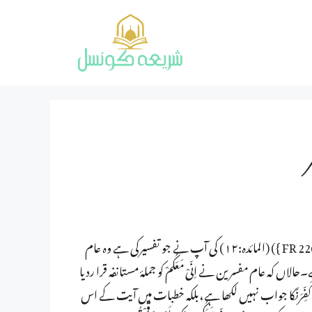
’’خطبات‘‘ میں آیت وَقَالَ اللہُ اِنِّىْ مَعَكُمْ۝۰ۭ لَىِٕنْ اَقَمْــتُمُ الصَّلٰوۃَ ({ FR 2265 }) (المائدہ:۱۲) کی آپ نے جو تفسیرکی ہے وہ عام
۔حالاں کہ عام مفسرین نے اِنّیْ مَعَکُمْ کو جملۂ مستانفہ قرا ردیا
صرف لَاُکَفِّرَنَّکا جواب نہیں لکھا ہے،بلکہ خطبات میں آیت کے اس