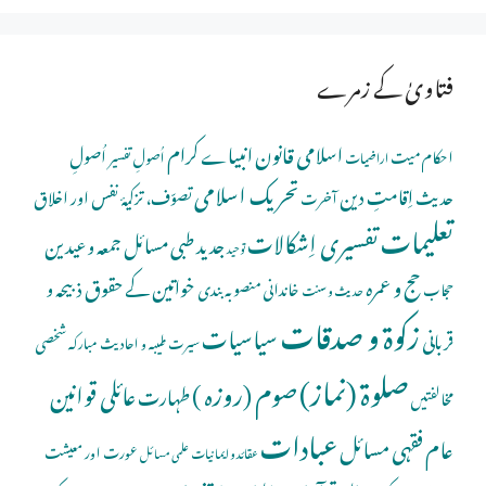
فتاویٰ کے زمرے
اسلامی قانون
انبیاے کرام
اُصولِ
احکام میت
اُصولِ تفسیر
اراضیات
تحریک اسلامی
اِقامتِ دین
حدیث
تصوّف، تزکیۂ نفس اور اخلاق
آخرت
تعلیمات
تفسیری اِشکالات
جدید طبی مسائل
جمعہ و عیدین
توحید
حج و عمرہ
خواتین کے حقوق
ذبیحہ و
خاندانی منصوبہ بندی
حجاب
حدیث و سنت
زکوۃ و صدقات
سیاسیات
قربانی
شخصی
سیرت طیبہ و احادیث مبارکہ
صلوة (نماز)
صوم (روزہ )
عائلی قوانین
طہارت
مخالفتیں
عبادات
عام فقہی مسائل
عورت اور معیشت
عقائد و ایمانیات
علمی مسائل