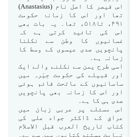
اس قیصر کا اصل نام (Anastasius)
تھا اور اس کا زمانۂ حکومت
۴۹۱ء تا۵۱۸ء تھا۔ یہ بات بھی
اس کی تائید کرتی ہے کہ
غسانیوں کا وطن سے نکلنا
پانچویں صدی عیسوی کے وسط کا
زمانہ ہے۔
اسی طرح یمن سے نکلنے والے ایک
اور قبیلے کی حکومت حِیَرہ میں
ساسانیوں کے ماتحت قائم ہوئی
اور اس کا زمانہ بھی پانچویں
صدی ہی کا ہے۔
اس مسئلے پر عربی زبان میں
عراق کے ڈاکٹر جواد علی کی
کتاب تاریخ العرب قبل الاسلام
نہایت مستند کتابوں میں سے ہے۔