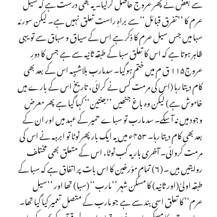
سے بعض نے پھر عروج حاصل کرلیا۔ یہ بھی درست ہے کہ سیل
عرم کا ’’تفرق قبائل‘‘ سے براہِ راست تعلق نہیں ہے۔ لیکن سورئہ
سبا میں جس سیل عرم کا ذکر ہے اس کے سیاق و سباق سے تو یہی
ظاہر ہوتا ہے کہ اس کا تعلق سبا کے طبقہ ثانیہ سے ہے جس کا دورِ
عروج۱۱۵ ق م میں ختم ہوگیا۔ سدمارب بلاشبہہ اس کے بعد بھی
کام دیتا رہا (اس کی مرمت کس نے کرائی، تاریخ اس کے بارے میں
خاموش ہے) لیکن وہ باغ جنھیں ’’جنتین‘‘ کہا گیا ہے پھر معرض
وجود میں نہ آسکے۔ سد مارب تو سباے حمیر کے عہد میں اور ان کے
بعد بھی کام دیتا رہا۔ ۴۵۳ء میں یہ ایک بار پھر ٹوٹا تو ابرہہ نے اس کی
مرمت کروائی۔ آخری بار یہ کب ٹوٹا، اس کے متعلق بھی مختلف
روایتیں ہیں ۔ (۶) تمام مؤرخین کا اس بات پر اتفاق ہے کہ سبا کے
طبقہ اولیٰ(اور ثانیہ) کا مسکن شہر ’’مارب‘‘ (سبا) تھا اور ’’سیل
عرم‘‘ کا تعلق اسی بند سے ہے جو مارب کے متصل تعمیر کیا گیا تھا۔
سباے حمیر کا مسکن مارب نہیں تھا۔ اس لیے قرآن کریم کے بیان