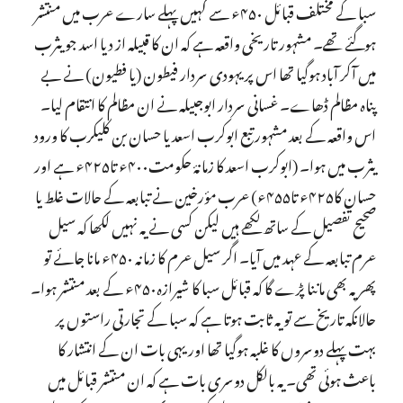
سبا کے مختلف قبائل ۴۵۰ء سے کہیں پہلے سارے عرب میں منتشر
ہوگئے تھے۔ مشہور تاریخی واقعہ ہے کہ ان کا قبیلہ از دیا اسد جو یثرب
میں آکر آباد ہوگیا تھا اس پر یہودی سردار فیطون (یا فطیون) نے بے
پناہ مظالم ڈھاے۔ غسانی سردار ابوجبیلہ نے ان مظالم کا انتقام لیا۔
اس واقعہ کے بعد مشہور تبع ابوکرب اسعد یا حسان بن کلیکرب کا ورود
یثرب میں ہوا۔ (ابوکرب اسعد کا زمانۂ حکومت۴۰۰ء تا۴۲۵ء ہے اور
حسان کا۴۲۵ء تا۴۵۵ء) عرب مؤرخین نے تبابعہ کے حالات غلط یا
صحیح تفصیل کے ساتھ لکھے ہیں لیکن کسی نے یہ نہیں لکھا کہ سیل
عرم تبابعہ کے عہد میں آیا۔ اگر سیل عرم کا زمانہ ۴۵۰ء مانا جائے تو
پھر یہ بھی ماننا پڑے گا کہ قبائل سبا کا شیرازہ۴۵۰ء کے بعد منتشر ہوا۔
حالانکہ تاریخ سے تو یہ ثابت ہوتا ہے کہ سبا کے تجارتی راستوں پر
بہت پہلے دوسروں کا غلبہ ہوگیا تھا اور یہی بات ان کے انتشار کا
باعث ہوئی تھی۔ یہ بالکل دوسری بات ہے کہ ان منتشر قبائل میں