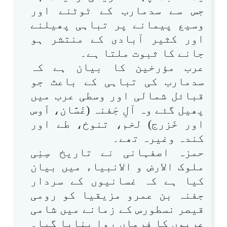
جس سے سدمارب کے ٹوٹنے اور
وسیع پیمانے پر تباہی پھیلنے
اور کثیر آبادی کے منتشر ہو
جانے کا ثبوت ملتا ہے۔
عرب مؤرخین کا بیان ہے کہ
سدمارب کی تباہی کے باعث جو
قبائل شمالی اور وسطی عرب میں
پھیل گئے وہ آلِ جَفنہ (غَسَّان، اَوس
اور خَزرج) لخم، تنوخ، طے اور
کندہ وغیرہ تھے۔
حمزہ اصفہانی نے تاریخ سِنِی
ملوک الارض و الانبیاء میں بیان
کیا ہے کہ غسانیوں کے سردار
جفنہ بن عمرو مزیقیا کو رومی
قیصر نسطورس کے زمانے میں شامی
عربوں کا فرماں روا بنایا گیا۔