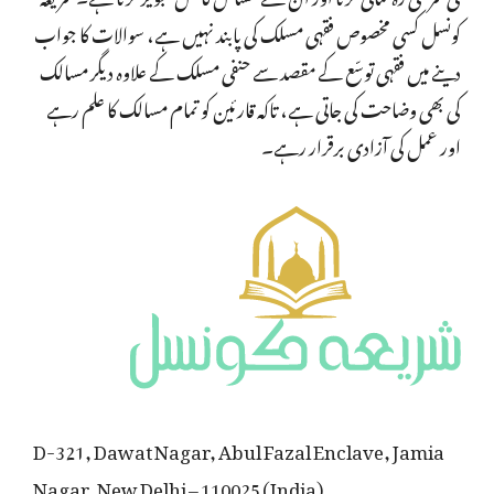
کونسل کسی مخصوص فقہی مسلک کی پابند نہیں ہے، سوالات کا جواب
دینے میں فقہی توسّع کے مقصد سے حنفی مسلک کے علاوہ دیگر مسالک
کی بھی وضاحت کی جاتی ہے، تاکہ قارئین کو تمام مسالک کا علم رہے
اور عمل کی آزادی برقرار رہے۔
D-321, Dawat Nagar, Abul Fazal Enclave, Jamia
Nagar, New Delhi – 110025 (India)