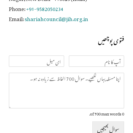
Phone:
+91-9582050234
Email:
shariahcouncil@jih.org.in
فتوی پوچھیں
0 of 700 max words.
سوال بھیجیں