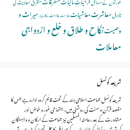
قرآنیات
مالیات
متفرقات
عورتوں کے مسائل
متفرق احادیث کی
معاشرت
میراث و
معاشیات
تأویل
ملازمت و کاروبار
ملازمت
نکاح و طلاق و خلع و ازدواجی
وصیت
معاملات
شریعہ کونسل
شریعہ کونسل جماعت اسلامی ہند کے تحت قائم کردہ ادارہ ہے جس کا
مقصد قرآن و سنت کی روشنی میں، اجتماعی غور و خوض اور
مشاورت کے بعد ،عامتہ المسلمین نیز جماعت کے ارکان و وابستگان
کی شرعی رہ نمائی کرنا اور ان کے مسائل کا حل تجویز کرنا ہے۔ شریعہ