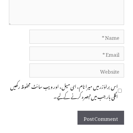
Name
Email
Website
اس براؤزر میں میرا نام، ای میل، اور ویب سائٹ محفوظ رکھیں
اگلی بار جب میں تبصرہ کرنے کےلیے۔