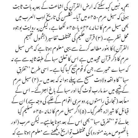
ہم یہ نہیں کہہ سکتے کہ ارض القرآن کی اشاعت کے بعد یہ بات ثابت
ہوئی کہ سیل عرم۴۵۰ء میں آیا۔ نکلسن کی تاریخ ادب العرب میں
بھی سیل عرم کا زمانہ۴۴۷ء یا۴۵۰ء لکھا ہے، لیکن یہ روایت بوجوہ
محل نظر ہے۔ (۳) قرآن حکیم کی مختلف تفاسیر (بشمول تفہیم
القرآن) کا بغور مطالعہ کرنے سے یہی معلوم ہوتا ہے کہ جس سیل
عرم کا ذکر قرآن مجید میں ہے اس کا تعلق سبا کے طبقۂ ثانیہ سے ہے نہ
کہ سباے حمیر سے، جن کو قوم تُبَّع کہا گیا ہے۔ اسی طرح ’’تفرُّقِ
سبا‘‘ کا واقعہ ولادت مسیح سے پہلے ہوا نہ کہ بعد میں ۔ (۴) سیل عرم
کے نتیجے میں سدّ مارب ٹوٹ گیا اور سبا کے باغ اجڑ گئے۔ اس کے
معاًبعد (تجارتی راستوں پر دوسری اقوام کے غلبے کی وجہ سے) ان کے
قبائل کا شیرازہ بکھر گیا۔ (۵)اگر سیل عرم کا زمانہ ۴۵۰ء تسلیم کیا
جائے تو ’’تفرق سبا‘‘ بھی اس کے بعد ہونا چاہیے۔ لیکن عرب (اور
بالخصوص مدینہ منورہ) کی مختلف تواریخ دیکھنے سے معلوم ہوتا ہے کہ