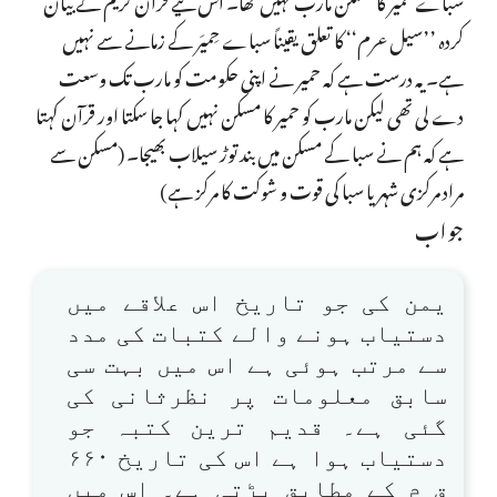
کردہ ’’سیل عرم‘‘ کا تعلق یقیناً سباے حِمیَر کے زمانے سے نہیں
ہے۔ یہ درست ہے کہ حمیر نے اپنی حکومت کو مارب تک وسعت
دے لی تھی لیکن مارب کو حمیر کا مسکن نہیں کہا جا سکتا اور قرآن کہتا
ہے کہ ہم نے سبا کے مسکن میں بند توڑ سیلاب بھیجا۔ (مسکن سے
مراد مرکزی شہر یا سبا کی قوت و شوکت کا مرکز ہے)
جواب
یمن کی جو تاریخ اس علاقے میں
دستیاب ہونے والے کتبات کی مدد
سے مرتب ہوئی ہے اس میں بہت سی
سابق معلومات پر نظرثانی کی
گئی ہے۔ قدیم ترین کتبہ جو
دستیاب ہوا ہے اس کی تاریخ ۶۶۰
ق م کے مطابق پڑتی ہے۔ اس میں