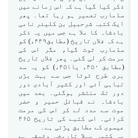
ذکر کیا گیا ہے کہ اس زمانے میں
سدّمارب تعمیر ہو رہا تھا۔ پھر
ایک کتبہ شرحبیل بن کلیئر نامی
بادشاہ کا ملا ہے جس میں یہ ذکر
ہے کہ فلاں تاریخ (مطابق۴۴۹ء) کو
سدّمارب ٹوٹ گیا، مگر اس کی
مرمت کر لی گئی۔ پھر فلاں تاریخ
(مطابق ۴۵۰ء یا۴۵۱ء) کو یہ سد
بری طرح ٹوٹا جس سے بہت بڑی
تباہی آئی اور کثیر آبادی دور
دور تک منتشر ہوگئی۔ بعد میں
بادشاہ نے قبائل حمیر و حضر
موت سے مدد لے کر اس کی مرمت
کرائی۔ اس کتبے کی تاریخ ۴۶۵
عیسوی کے مطابق پڑتی ہے۔
یہ کتبہ پہلا تاریخی وثیقہ ہے