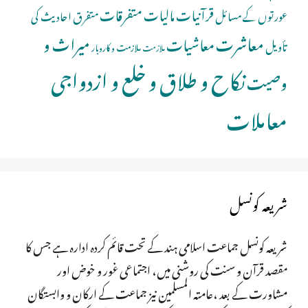
قرآنیات
مالیات
متفرقات
عورتوں کے مسائل
متفرق احادیث کی
معاشرت
میراث و
معاشیات
تأویل
ملازمت و کاروبار
ملازمت
نکاح و طلاق و خلع و ازدواجی
وصیت
معاملات
شریعہ کونسل
شریعہ کونسل جماعت اسلامی ہند کے تحت قائم کردہ ادارہ ہے جس کا
مقصد قرآن و سنت کی روشنی میں، اجتماعی غور و خوض اور
مشاورت کے بعد ،عامتہ المسلمین نیز جماعت کے ارکان و وابستگان