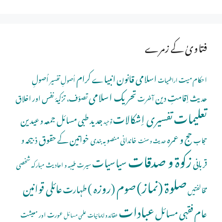
فتاویٰ کے زمرے
اسلامی قانون
انبیاے کرام
اُصولِ
احکام میت
اُصولِ تفسیر
اراضیات
تحریک اسلامی
اِقامتِ دین
حدیث
تصوّف، تزکیۂ نفس اور اخلاق
آخرت
تعلیمات
تفسیری اِشکالات
جدید طبی مسائل
جمعہ و عیدین
توحید
حج و عمرہ
خواتین کے حقوق
ذبیحہ و
خاندانی منصوبہ بندی
حجاب
حدیث و سنت
زکوۃ و صدقات
سیاسیات
قربانی
شخصی
سیرت طیبہ و احادیث مبارکہ
صلوة (نماز)
صوم (روزہ )
عائلی قوانین
طہارت
مخالفتیں
عبادات
عام فقہی مسائل
عورت اور معیشت
عقائد و ایمانیات
علمی مسائل