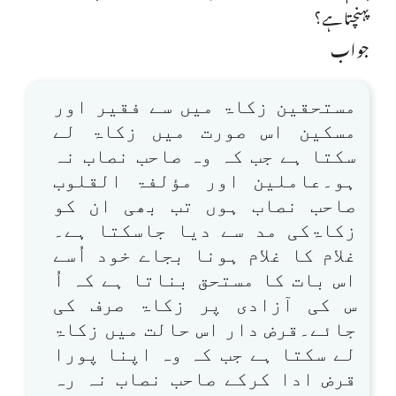
پہنچتا ہے؟
جواب
مستحقین زکاۃ میں سے فقیر اور
مسکین اس صورت میں زکاۃ لے
سکتا ہے جب کہ وہ صاحب نصاب نہ
ہو۔عاملین اور مؤلفۃ القلوب
صاحب نصاب ہوں تب بھی ان کو
زکاۃکی مد سے دیا جاسکتا ہے۔
غلام کا غلام ہونا بجاے خود اُسے
اس بات کا مستحق بناتا ہے کہ اُ
س کی آزادی پر زکاۃ صرف کی
جائے۔قرض دار اس حالت میں زکاۃ
لے سکتا ہے جب کہ وہ اپنا پورا
قرض ادا کرکے صاحب نصاب نہ رہ