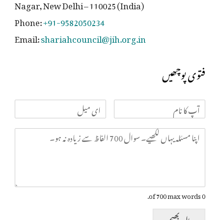
Nagar, New Delhi – 110025 (India)
Phone:
+91-9582050234
Email:
shariahcouncil@jih.org.in
فتوی پوچھیں
0 of 700 max words.