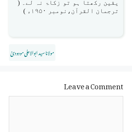
یقین رکھتا ہو تو زکاۃ نہ لے۔ (
ترجمان القرآن،نومبر ۱۹۵۰ء )
مولانا سید ابوالاعلی مودودیؒ
Leave a Comment
Comment