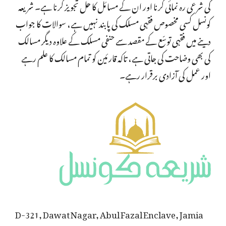
کی شرعی رہ نمائی کرنا اور ان کے مسائل کا حل تجویز کرنا ہے۔ شریعہ
کونسل کسی مخصوص فقہی مسلک کی پابند نہیں ہے، سوالات کا جواب
دینے میں فقہی توسّع کے مقصد سے حنفی مسلک کے علاوہ دیگر مسالک
کی بھی وضاحت کی جاتی ہے، تاکہ قارئین کو تمام مسالک کا علم رہے
اور عمل کی آزادی برقرار رہے۔
D-321, Dawat Nagar, Abul Fazal Enclave, Jamia