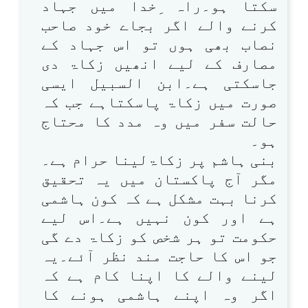
سکتا ہو۔راہ ِخدا میں جہاد
کرنے والے اگر بجاے خود صاحب
نصاب بھی ہوں تو اس جہاد کے
مصارف کے لیے انھیں زکاۃ دی
جاسکتی ہے۔ابن السبیل ایسی
صورت میں زکاۃ پاسکتاہے جب کہ
حالت سفر میں وہ مدد کا محتاج
ہو۔
بنی ہاشم پر زکاۃلینا حرام ہے۔
مگر آج پاکستان میں یہ تحقیق
کرنا بہت مشکل ہے کہ کون ہاشمی
ہے اور کون نہیں ہے۔اس لیے
حکومت تو ہر شخص کو زکاۃ دے گی
جو اس کا حاجت مند نظر آئے۔یہ
لینے والے کا اپنا کام ہے کہ
اگر وہ اپنے ہاشمی ہونے کا