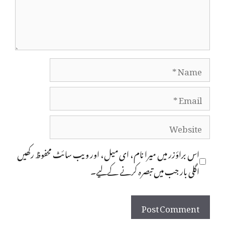
Name
Email
Website
اس براؤزر میں میرا نام، ای میل، اور ویب سائٹ محفوظ رکھیں
اگلی بار جب میں تبصرہ کرنے کےلیے۔