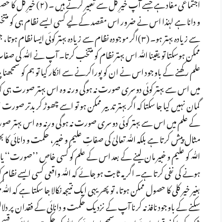
اجتماعی مفاد ہے جسے آپ خ
و دانا ہے لہٰذا اس نے ضرور اس مقصد کے لیے کسی ایسے نظام ہی کو منتخ
سے زیادہ بہتر ہو۔ (۳)اگر موجودہ نظام سے زیادہ بہتر کوئی ایس
ممکن ہوسکتا تو یقینا اللّٰہ اس بہتر نظام کو منتخب کرتا۔ آپ نے اللّٰہ 
علم رکھنے کے باوجود اس نے ان کو پوراکرنے سے انکار کیا تو ہم کو سمجھنا چاہ
میں اس سے بہتر کوئی دوسری صورت نہ ہوگی ورنہ وہ اس بہتر صورت ہی کو ا
گمان نہیں کیا جا سکتا کہ اگر بہتر تدبیر ممکن ہو تو اسے چھوڑ کر بدتر صورت ا
کے علم میں اس سے بہتر کوئی دوسری صورت نہ ہوگی ورنہ وہ اس بہتر صورت
مثال پیش کرتا ہے بلکہ اللّٰہ تعالیٰ کی صفاتِ علیم و خبیر، حکمت و دانا
اللّٰہ کو علیم و خبیر مان لینے کے بعد اس کے علم کو کسی خاص ’’صورت‘‘ یا
ہونے کی نفی کرتا ہے۔ اگر یہ ثابت ہو جائے کہ اللّٰہ واقعی کسی ایسے نظام
بغیر خیر کلی کا حصول ممکن ہوتا، تو پھر یہی ایک نتیجہ نکالا جا سکتا ہے کہ اللّٰ
سکنے کے باوجود نافذ نہ کرنا آپ کے نزدیک حکمت و دانائی کے فقدان پر دلالت