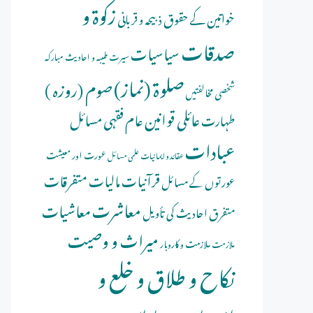
زکوۃ و
خواتین کے حقوق
ذبیحہ و قربانی
صدقات
سیاسیات
سیرت طیبہ و احادیث مبارکہ
صلوة (نماز)
صوم (روزہ )
شخصی مخالفتیں
عائلی قوانین
عام فقہی مسائل
طہارت
عبادات
عورت اور معیشت
عقائد و ایمانیات
علمی مسائل
قرآنیات
مالیات
متفرقات
عورتوں کے مسائل
معاشرت
معاشیات
متفرق احادیث کی تأویل
میراث و وصیت
ملازمت و کاروبار
ملازمت
نکاح و طلاق و خلع و