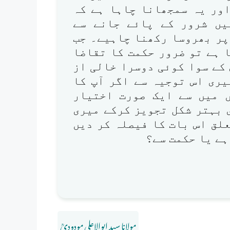
اور یہ سمجھانا چاہا ہے کہ
میں شرور کے پائے جانے سے
پر بھروسا رکھنا چاہیے۔ جب
 ہے تو ضرور حکمت کا تقاضا
کے سوا کوئی دوسرا خالی از
یری اس توجیہ سے اگر آپ کا
ں میں سے ایک صورت اختیار
 بہتر شکل تجویز کرکے میری
لق اس بات کا فیصلہ کر دیں
 ہے یا حکمت سے؟
مولانا سید ابوالاعلی مودودیؒ