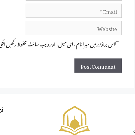
Email
Website
اس براؤزر میں میرا نام، ای میل، اور ویب سائٹ محفوظ رکھیں اگل
فت