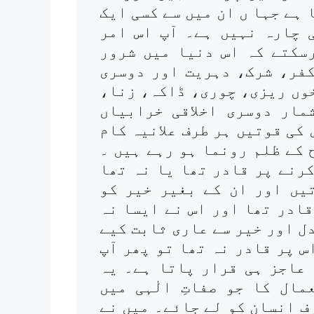
ا ہے جہا ں ان میں سے کسی ایک
 چارہ نہیں ہے۔ آپ اس امر
سکتے کہ اس دنیا میں شرور
کفر، شرک، دہریت اور دوسری
خوں ریزی، چوری، ڈاکہ، زنا،
مار دوسری اخلاقی خرابیاں
کی قوتیں ہر طرف علانیہ کام
 کے ظلم رونما ہو رہے ہیں ۔
رنے پر قادر تھا یا نہ تھا
تیں اور ان کے بغیر خیر کو
ادر تھا اور اس نے ایسا نہ
عدل اور خیر سے عاری ثابت کیے
 پر قادر نہ تھا تو پھر آپ
ہ عاجز ہی قرار پاتا ہے۔ یہ
مال کا جو صفاتِ الٰہی میں
ف انسان کو لے جائے۔ میں نے