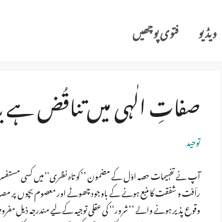
ویڈیو
فتوی پوچھیں
صفاتِ الٰہی میں تناقُض ہے یا
توحید
آپ نے تفہیمات حصہ اوّل کے مضمون ’’کو تاہ نظری‘‘ میں کسی مستفسر ک
رأفت و شفقت کا منبع ہونے کے باوجود چھوٹے اور معصوم بچوں پر مصائ