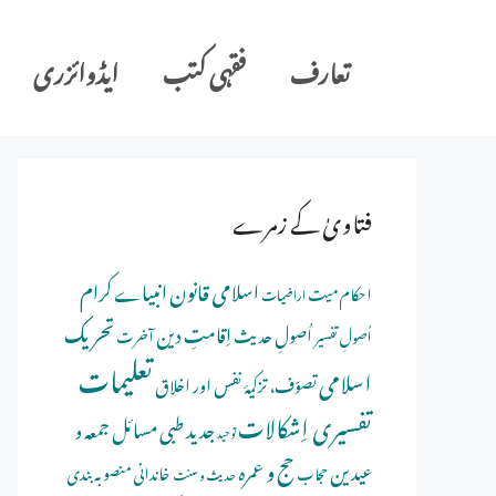
Ski
t
تعارف
فقہی کتب
ایڈوائزری
conten
فتاویٰ کے زمرے
اسلامی قانون
انبیاے کرام
احکام میت
اراضیات
تحریک
اِقامتِ دین
اُصولِ حدیث
اُصولِ تفسیر
آخرت
تعلیمات
اسلامی
تصوّف، تزکیۂ نفس اور اخلاق
تفسیری اِشکالات
جدید طبی مسائل
جمعہ و
توحید
حج و عمرہ
عیدین
خاندانی منصوبہ بندی
حجاب
حدیث و سنت