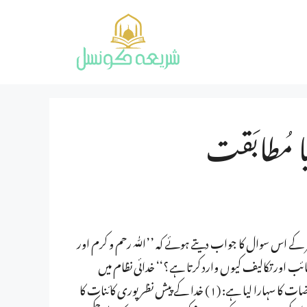
 مُطابَقت
ے اس سوال کا جواب دیتے ہوئے کہ ’’اللّٰہ رحم و کرم اور
ب اور تکالیف کیوں وارد کرتا ہے؟‘‘ خدائی نظام میں
وقوع پذیر ہونے والے ’’شرور‘‘ کی عقلی توجیہ کے لیے مندرجہ ذیل مفروضات کا سہارا لیا ہے: (۱) خدا کے پیش نظر پوری کائنات کا