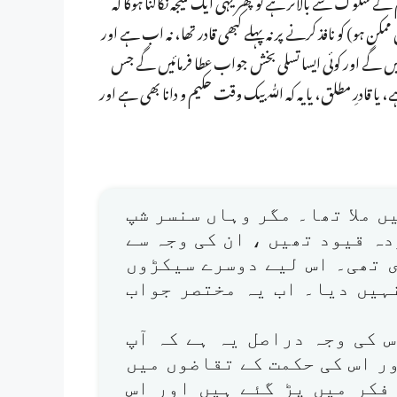
م کے شکوک سے بالاتر ہے تو پھر یہی ایک نتیجہ نکالنا ہوگا کہ
کن ہو) کو نافذ کرنے پر نہ پہلے کبھی قادر تھا، نہ اب ہے اور
ائیں گے اور کوئی ایسا تسلی بخش جواب عطا فرمائیں گے جس
، یا قادرِ مطلق، یا یہ کہ اللّٰہ بیک وقت حکیم و دانا بھی ہے اور
ں ملا تھا۔ مگر وہاں سنسر شپ
 بے ہودہ قیود تھیں ، ان کی وجہ سے
ی تھی۔ اس لیے دوسرے سیکڑوں
نہیں دیا۔ اب یہ مختصر جواب
س کی وجہ دراصل یہ ہے کہ آپ
اور اس کی حکمت کے تقاضوں میں
فکر میں پڑ گئے ہیں اور اس