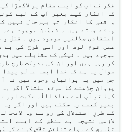
فکر نے آپ کو ایسے مقام پر لاکھڑا کی
کا انکار کیے بغیر آپ کے لیے کوئی
واقعی کا انکار تو بہرحال نہیں کر
پائے جاتے ہیں ۔ شیطان موجود ہے۔ 
اعتقادی ضلالتیں موجود ہیں ۔ قتل و 
عمل قوم لوط اور اسی طرح کی بے ش
موجود ہیں ۔ نیکی کے مقابلے میں بدی 
کر رہی ہیں اور ان کی بدولت طرح طرح
سوال یہ ہے کہ خدا ایسا عالم پیدا ک
جس میں یہ برائیاں وجود میں نہ آ
پروان چڑھنے کا موقع ملتا؟ اگر وہ ق
کیا تو آپ اسے معاذ اللّٰہ حکمت اور 
بغیر کیسے رہ سکتے ہیں اور اگر وہ اس
کے طرزِ استدلال کی رو سے وہ لامحال
لازمی نتیجہ ہے منطق کے ایسے استع
تطبیق کے بجاے تناقض تلاش کرنے کی طر