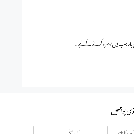
ی بار جب میں تبصرہ کرنے کےلیے۔
وی پوچھیں