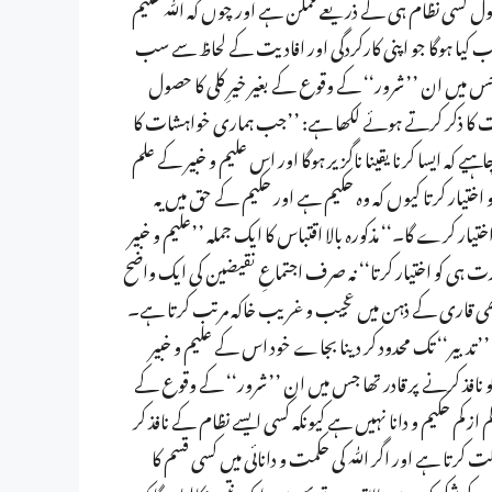
یرِ کل سے تعبیر کرتے ہیں ۔ (۲) خیرِ کل کا حصول کسی نظام ہی کے ذریعے ممکن ہے اور چوں کہ اللّٰہ حکیم
ب کیا ہوگا جو اپنی کارکردگی اور افادیت کے لحاظ سے سب
ا نظام ہوتا، جس میں ان ’’شرور‘‘ کے وقوع کے بغیر خیرِ کلی کا حصول
کی صفات کا ذکر کرتے ہوئے لکھا ہے: ’’جب ہماری خواہشات کا
یے کہ ایسا کرنا یقینا ناگزیر ہوگا اور اس علیم و خبیر کے علم
ختیار کرتا کیوں کہ وہ حکیم ہے اور حکیم کے حق میں یہ
ختیار کرے گا۔‘‘ مذکورہ بالا اقتباس کا ایک جملہ ’’علیم و خبیر
 ہی کو اختیار کرتا‘‘ نہ صرف اجتماعِ نقیضین کی ایک واضح
ئی کا بھی قاری کے ذہن میں عجیب و غریب خاکہ مرتب کرتا ہے۔
 ’’تدبیر‘‘ تک محدود کر دینا بجاے خود اس کے علیم و خبیر
 کو نافذ کرنے پر قادر تھا جس میں ان ’’شرور‘‘ کے وقوع کے
ہ کم از کم حکیم و دانا نہیں ہے کیونکہ کسی ایسے نظام کے نافذ کر
 کرتا ہے اور اگر اللّٰہ کی حکمت و دانائی میں کسی قسم کا