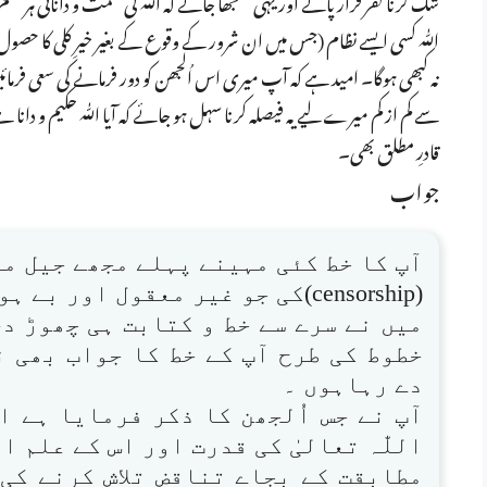
شک کرنا کفر قرار پائے اور یہی سمجھا جائے کہ اللّٰہ کی حکمت و دانائی ہر قس
اللّٰہ کسی ایسے نظام (جس میں ان شرور کے وقوع کے بغیر خیرِ کلی کا حصول مم
نہ کبھی ہوگا۔ امید ہے کہ آپ میری اس اُلجھن کو دور فرمانے کی سعی فرم
سے کم از کم میرے لیے یہ فیصلہ کرنا سہل ہو جائے کہ آیا اللّٰہ حکیم و دانا ہے
قادرِ مطلق بھی۔
جواب
آپ کا خط کئی مہینے پہلے مجھے جیل می
(censorship)کی جو غیر معقول اور
میں نے سرے سے خط و کتابت ہی چھوڑ د
خطوط کی طرح آپ کے خط کا جواب بھی 
دے رہاہوں ۔
آپ نے جس اُلجھن کا ذکر فرمایا ہے ا
اللّٰہ تعالیٰ کی قدرت اور اس کے علم 
مطابقت کے بجاے تناقض تلاش کرنے کی 