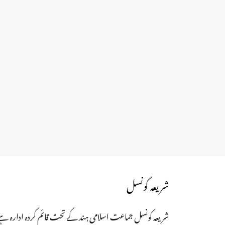
شریعہ کونسل
شریعہ کونسل جماعت اسلامی ہند کے تحت قائم کردہ ادارہ ہے