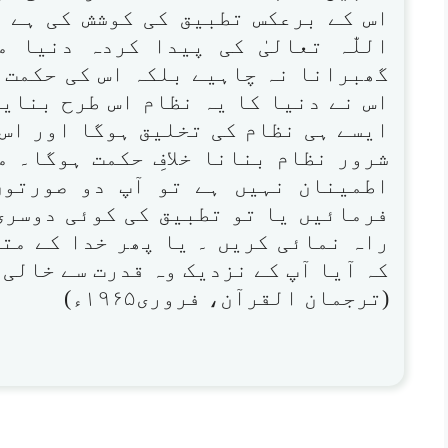
اس کے برعکس تطبیق کی کوشش کی ہے 
اللّٰہ تعالیٰ کی پیدا کردہ دنیا 
گھبرانا نہ چاہیے بلکہ اس کی حکمت 
اس نے دنیا کا یہ نظام اس طرح بنایا
ایسے ہی نظام کی تخلیق ہوگا اور اس 
شرور نظام بنانا خلافِ حکمت ہوگا۔ م
اطمینان نہیں ہے تو آپ دو صورتو
فرمائیں یا تو تطبیق کی کوئی دوسری
راہ نمائی کریں ۔ یا پھر خدا کے متع
کہ آیا آپ کے نزدیک وہ قدرت سے خالی
(ترجمان القرآن، فروری۱۹۶۵ء)