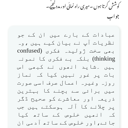
کوشش کرتا ہوں ۔میری راہ نمائی اور مدد کیجیے۔
جواب
عبادات کے بارے میں ان کے جو
نظریات آپ نے بیان کیے ہیں ،وہ
بھی سخت ژولیدہ فکری (confused
thinking) بلکہ بے فکری کا نمونہ
ہیں ۔شاید انھوں نے کبھی اس
بات پر غور نہیں کیا کہ نماز
روزہ وغیرہ اعمال صرف اسی صورت
میں برائی سے بچنے کا بہترین
ذریعہ اور معاشرے کو صحیح ڈگر
پر چلانے کا آلہ ہوسکتے ہیں جب
کہ انھیں خلوص کے ساتھ کیا
جائے،اور خلوص کے ساتھ آدمی ان