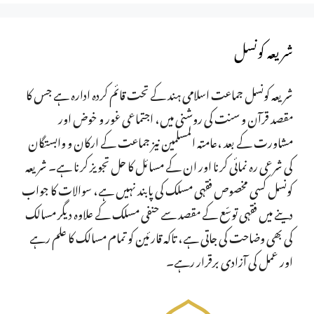
شریعہ کونسل
شریعہ کونسل جماعت اسلامی ہند کے تحت قائم کردہ ادارہ ہے جس کا
مقصد قرآن و سنت کی روشنی میں، اجتماعی غور و خوض اور
مشاورت کے بعد ،عامتہ المسلمین نیز جماعت کے ارکان و وابستگان
کی شرعی رہ نمائی کرنا اور ان کے مسائل کا حل تجویز کرنا ہے۔ شریعہ
کونسل کسی مخصوص فقہی مسلک کی پابند نہیں ہے، سوالات کا جواب
دینے میں فقہی توسّع کے مقصد سے حنفی مسلک کے علاوہ دیگر مسالک
کی بھی وضاحت کی جاتی ہے، تاکہ قارئین کو تمام مسالک کا علم رہے
اور عمل کی آزادی برقرار رہے۔