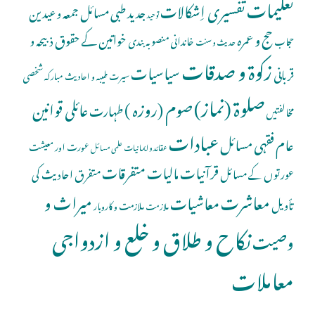
تعلیمات
تفسیری اِشکالات
جدید طبی مسائل
جمعہ و عیدین
توحید
حج و عمرہ
خواتین کے حقوق
ذبیحہ و
خاندانی منصوبہ بندی
حجاب
حدیث و سنت
زکوۃ و صدقات
سیاسیات
قربانی
شخصی
سیرت طیبہ و احادیث مبارکہ
صلوة (نماز)
صوم (روزہ )
عائلی قوانین
طہارت
مخالفتیں
عبادات
عام فقہی مسائل
عورت اور معیشت
عقائد و ایمانیات
علمی مسائل
قرآنیات
مالیات
متفرقات
عورتوں کے مسائل
متفرق احادیث کی
معاشرت
میراث و
معاشیات
تأویل
ملازمت و کاروبار
ملازمت
نکاح و طلاق و خلع و ازدواجی
وصیت
معاملات