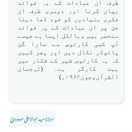
طرف ان عبادات کے یہ فوائد
بیان کرنا اور دوسری طرف ان
فکری بنیادوں کو خود ڈھا دینا
جن پر ان عبادات کے یہ فوائد
منحصر ہیں ،بالکل ایسا ہے جیسے
آپ کسی کارتوس سے سارا گن
پائوڈر نکال دیں اور پھر کہیں
کہ یہ کارتوس شیر کے شکار میں
بہت کارگر ہے۔ (ترجمان
القرآن،جون۱۹۶۲ء)
مولانا سید ابوالاعلی مودودیؒ