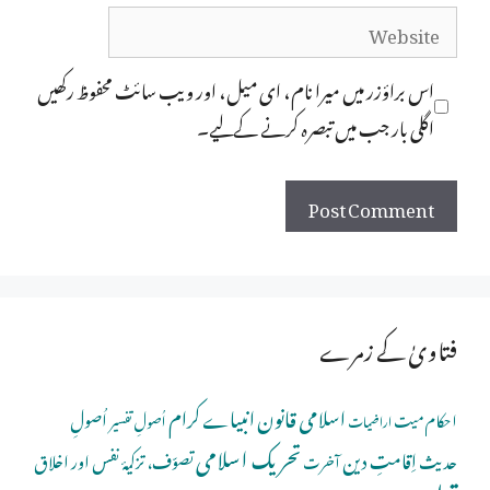
Website
اس براؤزر میں میرا نام، ای میل، اور ویب سائٹ محفوظ رکھیں
اگلی بار جب میں تبصرہ کرنے کےلیے۔
فتاویٰ کے زمرے
اسلامی قانون
انبیاے کرام
اُصولِ
احکام میت
اُصولِ تفسیر
اراضیات
تحریک اسلامی
اِقامتِ دین
حدیث
تصوّف، تزکیۂ نفس اور اخلاق
آخرت