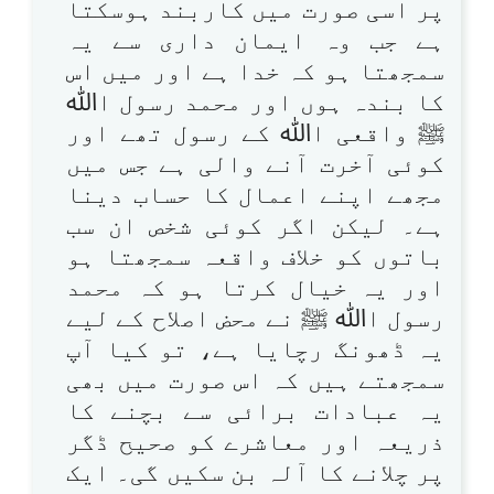
پر اسی صورت میں کاربند ہوسکتا
ہے جب وہ ایمان داری سے یہ
سمجھتا ہو کہ خدا ہے اور میں اس
کا بندہ ہوں اور محمد رسول اﷲ
ﷺ واقعی اﷲ کے رسول تھے اور
کوئی آخرت آنے والی ہے جس میں
مجھے اپنے اعمال کا حساب دینا
ہے۔ لیکن اگر کوئی شخص ان سب
باتوں کو خلاف واقعہ سمجھتا ہو
اور یہ خیال کرتا ہو کہ محمد
رسول اﷲ ﷺ نے محض اصلاح کے لیے
یہ ڈھونگ رچایا ہے، تو کیا آپ
سمجھتے ہیں کہ اس صورت میں بھی
یہ عبادات برائی سے بچنے کا
ذریعہ اور معاشرے کو صحیح ڈگر
پر چلانے کا آلہ بن سکیں گی۔ ایک