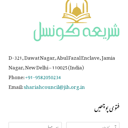
D-321, Dawat Nagar, Abul Fazal Enclave, Jamia
Nagar, New Delhi – 110025 (India)
Phone:
+91-9582050234
Email:
shariahcouncil@jih.org.in
فتوی پوچھیں