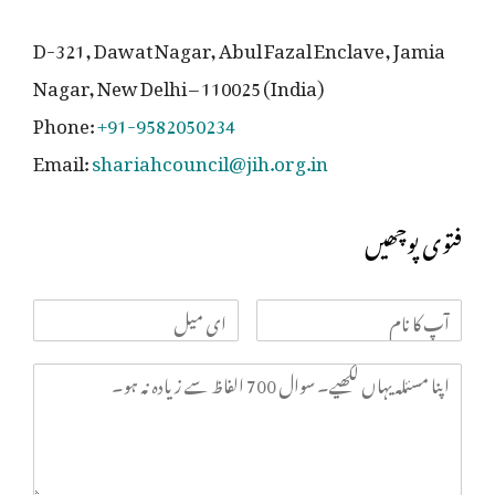
D-321, Dawat Nagar, Abul Fazal Enclave, Jamia
Nagar, New Delhi – 110025 (India)
Phone:
+91-9582050234
Email:
shariahcouncil@jih.org.in
فتوی پوچھیں