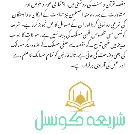
مقصد قرآن و سنت کی روشنی میں، اجتماعی غور و خوض اور
مشاورت کے بعد ،عامتہ المسلمین نیز جماعت کے ارکان و وابستگان
کی شرعی رہ نمائی کرنا اور ان کے مسائل کا حل تجویز کرنا ہے۔ شریعہ
کونسل کسی مخصوص فقہی مسلک کی پابند نہیں ہے، سوالات کا جواب
دینے میں فقہی توسّع کے مقصد سے حنفی مسلک کے علاوہ دیگر مسالک
کی بھی وضاحت کی جاتی ہے، تاکہ قارئین کو تمام مسالک کا علم رہے
اور عمل کی آزادی برقرار رہے۔