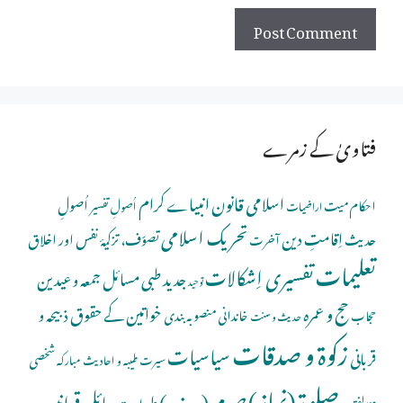
فتاویٰ کے زمرے
اسلامی قانون
انبیاے کرام
اُصولِ
احکام میت
اُصولِ تفسیر
اراضیات
تحریک اسلامی
اِقامتِ دین
حدیث
تصوّف، تزکیۂ نفس اور اخلاق
آخرت
تعلیمات
تفسیری اِشکالات
جدید طبی مسائل
جمعہ و عیدین
توحید
حج و عمرہ
خواتین کے حقوق
ذبیحہ و
خاندانی منصوبہ بندی
حجاب
حدیث و سنت
زکوۃ و صدقات
سیاسیات
قربانی
شخصی
سیرت طیبہ و احادیث مبارکہ
صلوة (نماز)
صوم (روزہ )
عائلی قوانین
طہارت