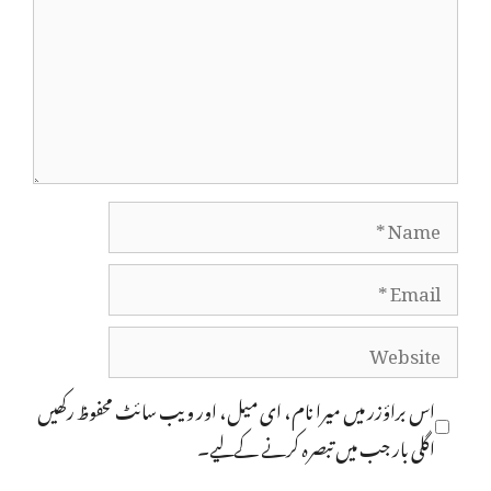
Name
Email
Website
اس براؤزر میں میرا نام، ای میل، اور ویب سائٹ محفوظ رکھیں
اگلی بار جب میں تبصرہ کرنے کےلیے۔