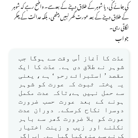
کی جائے گی، یا شوہر کے طلاق دینے کے بعدسے۔ واضح رہے کہ شوہر
کے طلاق دینے کے بعد عورت گھر نہیں بیٹھی، بلکہ عدالت کے چکر
لگاتی رہی۔
جواب
عدّت کا آغاز اُس وقت سے ہوگا جب
شوہر نے طلاق دی ہے۔ عدّت کا ایک
مقصد ’ استبرائے رحم ‘ ہے ، یعنی
یہ پختہ ثبوت کہ عورت کو شوہر
سے حمل نہیں ہے،تاکہ عدت مکمل
ہونے کے بعد عورت حسب ضرورت
دوسرا نکاح کرسکے۔ دوران عدت
عورت کو بلا ضرورت گھر سے باہر
نکلنے اور زیب و زینت اختیار
کرنے سے منع کیا گیا ہے۔ اب اگر