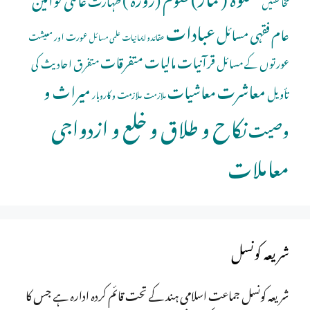
مخالفتیں
عبادات
عام فقہی مسائل
عورت اور معیشت
عقائد و ایمانیات
علمی مسائل
قرآنیات
مالیات
متفرقات
عورتوں کے مسائل
متفرق احادیث کی
معاشرت
میراث و
معاشیات
تأویل
ملازمت و کاروبار
ملازمت
نکاح و طلاق و خلع و ازدواجی
وصیت
معاملات
شریعہ کونسل
شریعہ کونسل جماعت اسلامی ہند کے تحت قائم کردہ ادارہ ہے جس کا