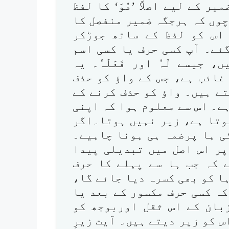
 کے لیے اصلاً ’ھُوَ‘ کا لفظ
چوں کہ ہرجگہ ضمیر منفصل کا
اس کو لفظ کے ساتھ جوڑکر
ے۔ آپ کسی حرف یا کسی اسم
جیسے لَہٗ اور فَعَلَہٗ۔ یہ
غائب ہے، جس کے واؤ کو حذف
ے ہیں۔ واؤ کو حذف کرنے کے
ے۔ اس سے معلوم ہوا کہ اپنی
وتا ہے، زیر نہیں ہوتا۔اگر
ی ہا پرضمہ ہی ہونا چاہیے۔
پر اس اصل میں تبدیلی پیدا
 کہ جب ہا سے پہلے کا حرف
ا کو بھی کسرہ دیا جائے گا،
ہے کہ کسی حرف مکسور کے بعد یا
بان کے اس ثقل اوربوجھ کو
 کو زیر دیتے ہیں۔ آیت زیرِ