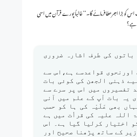
س کو بڑا اجرعطافرمائے گا۔‘‘ غالباً پورے قرآن میں اسی
ہ ہے؟
د باتوں کی طرف اشارہ ضروری
ت اورنحوی قواعدسے ہے،اس سے
یے ذہنی الجھن کی کوئی بات
 تفسیروں میں اس پر سرے سے
یہ بات آپ کے علم میں آنی
ں بھی عَلَیْہ کی ہا کو حسب
 اللہ علیہ کی قرأت میں ہے
و اختیار کرلیا گیا ہے۔ اس
 زیر کے ساتھ پڑھنا صحیح اور