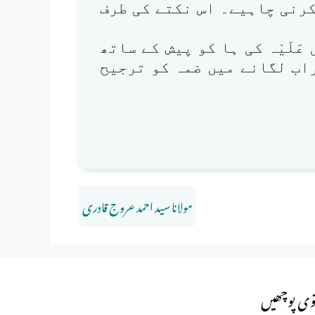
رنی چاہیے۔ اس نکتے کی طرف
عَلَیْہ کی ہا کو پیش کے ساتھ
اب لگانے میں ضمہ کو ترجیح
مولانا سید احمد عروج قادری
وی پوچھیں