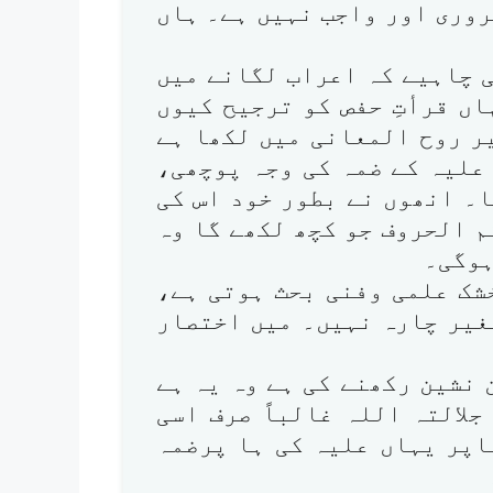
روری اور واجب نہیں ہے۔ ہاں
 چاہیے کہ اعراب لگانے میں
ں قرأتِ حفص کو ترجیح کیوں
یر روح المعانی میں لکھا ہے
علیہ کے ضمہ کی وجہ پوچھی،
۔ انھوں نے بطور خود اس کی
 الحروف جو کچھ لکھے گا وہ
ہوگی۔
شک علمی وفنی بحث ہوتی ہے،
بغیر چارہ نہیں۔ میں اختصار
 نشین رکھنے کی ہے وہ یہ ہے
جلالتہ اللہ غالباً صرف اسی
اپر یہاں علیہ کی ہا پرضمہ