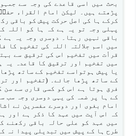
بحث میں اسی قاعدے کی وجہ سے جمہو
پڑھتے ہیں۔ لیکن امام القراء حفصؒ
کرکے ہا کی اصل حرکت پیش کو باقی رکھ
پہلی وجہ تو یہ ہے کہ ہا کو اللہ کے 
باقی نہیں رہتا۔ دوسری وجہ یہ ہے ک
میں اسم جلالتہ اللہ کی تفخیم کا فا
قرأت میں تفخیم اس کی ترقیق سے بہتر
میں تفخیم اور ترقیق کا قاعدہ یہ ہے
یا پیش ہوتواسے تفخیم کے ساتھ پڑھاج
کے ساتھ پڑھا جائے۔ (تفخیم اور تر
فرق ہوتا ہے اس کو کسی قاری سے سن کر 
کے ہا پر ضمہ کی یہی دوسری وجہ سب سے
امام بغوی اور دوسرے مفسرین نے اشار
کہ اس آیت میں عہد کا ذکر ہے اور ہ
میں عہد کو علی حالہ باقی رکھنے ک
طرح ہا کے پیش میں تبدیلی پیدا نہ کی