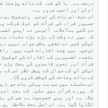
درست ہے۔ ہا کو ضمہ کے ساتھ پڑھنا ض
اولیٰ اور انسب ضرور ہے۔
اب صرف اس بات کی توجیہ وتوضیح ہونی
جمہور قراء کی قرأت کو ترک کرکے یہا
دی گئی ہے؟علامہ آلوسی نے اپنی تفس
کہ میں نے وقت کے بڑے بڑے علماء سے 
لیکن کسی نے تشفی بخش جواب نہیں دیا
توجیہ میں چند اشارات کیے ہیں۔ راقم
متعدد تفسیروں کے اشارات کی توضیح 
قرأت اور نحوی قاعدوں کی بحث بڑی خ
لیکن آپ کے سوال کے پیش نظر اس کے 
کے ساتھ وضاحت کی کوشش کروں گا۔
اس سلسلے میں سب سے پہلی بات جو ذہن
کہ پورے قرآن میں علیہ کے بعد اسم 
جگہ ہے اور یہی خصوصیت ہے جس کی بن
لگایا گیا ہے۔ اب اصل بحث ملاحظہ ہو۔