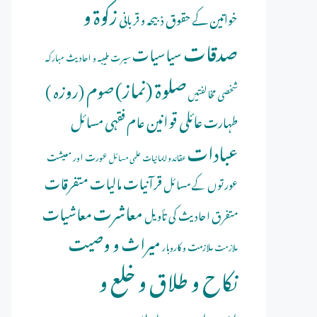
زکوۃ و
خواتین کے حقوق
ذبیحہ و قربانی
صدقات
سیاسیات
سیرت طیبہ و احادیث مبارکہ
صلوة (نماز)
صوم (روزہ )
شخصی مخالفتیں
عائلی قوانین
عام فقہی مسائل
طہارت
عبادات
عورت اور معیشت
عقائد و ایمانیات
علمی مسائل
قرآنیات
مالیات
متفرقات
عورتوں کے مسائل
معاشرت
معاشیات
متفرق احادیث کی تأویل
میراث و وصیت
ملازمت و کاروبار
ملازمت
نکاح و طلاق و خلع و