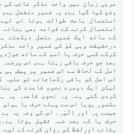
عربی زبان میں واحد مذکر غائب کی ضمیر
وضع کیا گیا ہے، یہ ضمیر منفصل ہے، 
استعمال باعث طوالت ہوتا اس لیے 
استعمال کرنے کے قواعد بھی بنائے گئ
کے ساتھ ایک ضمیر متصل دیکھتے ہیں، 
درحقیقت وہی ھُوَ کی ضمیر واحد مذکر 
کرکے کسی حرف یا اسم کے ساتھ جوڑدیت
بعد جو حرف باقی رہتا ہے، اس پرضمہ ہ
اصل کے لحاظ سے اس ضمیر پر پیش ہی ہ
اس اصل کو باقی رکھاجائے تو علیہ ک
لیکن ایک دوسرے نحوی قاعدے کی بنا
کردی گئی ہے۔ وہ نحوی قاعدہ یہ ہے
مکسور ہویا اس سے پہلے حرف یا ہوتو ہ
جیسے بِہٖ اور اِلَیْہٖ۔ اس کی وجہ یہ 
حرف یا کے بعد ضمہ ثقیل ہوتا ہے۔ز
ہٹانے اورلفظ کو رواں کرنے کے لیے اس