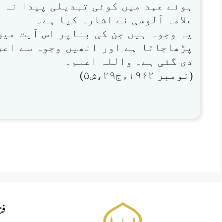
ہوئے عہد میں کوئی تبدیلی پیدا نہ ک
علامہ آلوسی نے اشارہ کیا ہے۔
یہ وجوہ ہیں جن کی بناپر اس آیت میں 
پڑھاجاتا ہے اور انھیں وجوہ سے اعر
دی گئی ہے۔ واللہ اعلم۔
(نومبر ۱۹۶۲ءج۲۹،ش۵)
فت