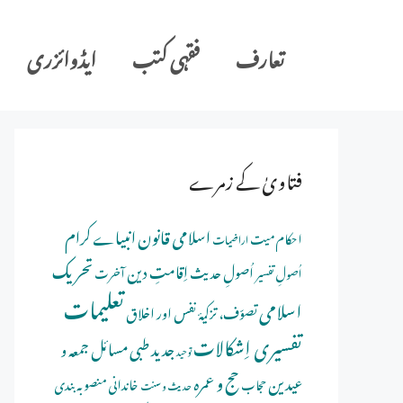
Ski
t
تعارف
فقہی کتب
ایڈوائزری
conten
فتاویٰ کے زمرے
اسلامی قانون
انبیاے کرام
احکام میت
اراضیات
تحریک
اِقامتِ دین
اُصولِ حدیث
اُصولِ تفسیر
آخرت
تعلیمات
اسلامی
تصوّف، تزکیۂ نفس اور اخلاق
تفسیری اِشکالات
جدید طبی مسائل
جمعہ و
توحید
حج و عمرہ
عیدین
خاندانی منصوبہ بندی
حجاب
حدیث و سنت