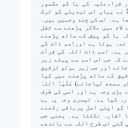
ر قراءعلیہ کی ہا کو مکسور
 نے یہاں اس تبدیلی کو ترک
ا ہے۔ اس کی چند وجہیں ہیں۔
لام میں ملاکر پڑھنے سے ثقل
ہ ہا کو پیش کے ساتھ پڑھنے
ئدہ ہوتا ہے اوراسم ذات کی
 ہے۔ اسم ذات اللہ کی قرأت
 کہ جب اس اسم سے پہلے زبر
ائے اور جب زیر ہوتو ترقیق
قیق کے ساتھ پڑھنے میں کیا
سمجھ لیاجائے) عَلَیْہُ اللہَ
 بڑی وجہ ہے اور اسی کی طرف
ہ کیا ہے۔ تیسری وجہ یہ ہے
ا کو اپنی اصل پرباقی رکھنے
ا اشارہ نکلتا ہے۔ یعنی جس
 گئی اس طرح اللہ سے باندھے