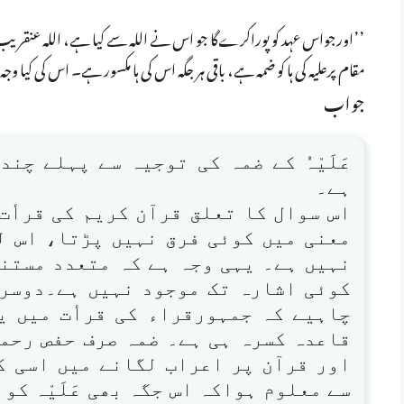
’’اورجواس عہد کو پوراکرےگا جو اس نے اللہ سے کیا ہے، اللہ عنقریب ا
مقام پرعلیہ کی ہا کو ضمہ ہے، باقی ہر جگہ اس کی ہا مکسور ہے۔ اس کی کیا وج
جواب
عَلَیْہُ کے ضمہ کی توجیہ سے پہلے چن
ہے۔
اس سوال کا تعلق قرآن کریم کی قرأ
معنی میں کوئی فرق نہیں پڑتا، اس ل
نہیں ہے۔ یہی وجہ ہے کہ متعدد مستند
کوئی اشارہ تک موجود نہیں ہے۔دوسری 
چاہیے کہ جمہورقراء کی قرأت میں یہا
قاعدہ کسرہ ہی ہے۔ ضمہ صرف حفص رحمۃ
اور قرآن پر اعراب لگانے میں اسی ک
سے معلوم ہواکہ اس جگہ بھی عَلَیْہ کو