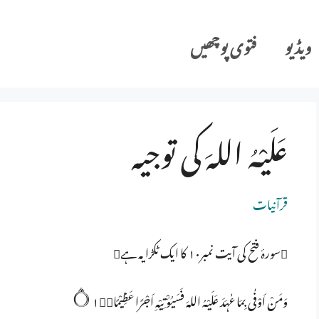
ویڈیو
فتوی پوچھیں
عَلَیْہُ اللہَ کی توجیہ
قرآنیات
سورۂ فتح کی آیت نمبر۱۰ کا ایک ٹکڑا یہ ہے
وَمَنْ اَوْفٰى بِمَا عٰہَدَ عَلَيْہُ اللہَ فَسَيُؤْتِيْہِ اَجْرًا عَظِيْمًا۝۱۰ۧ