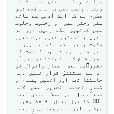
حرکات وسکنات قلم بند کرتا
رہتا۔ ویسے بھی یہ بات کچھ غیر
فطری ہے کہ ایک آدمی کے ساتھ
سفر وحضر میں او رخلوت وجلوت
میں کاتبین لگے رہیں اور ہر
تقریر، گفتگو، فعل، ترک فعل،
سکوت وغیرہ کو لکھتے رہیں ۔
اور ظاہر ہے کہ جب کتابت کا
اصول لازم کردیا جاتا تو پھر آں
حضورﷺکے بعض اعمال واقوال کو
اس سے مستثنیٰ قرار نہیں دیا
جاسکتا تھا اور انھیں بتمام و
کمال احاطۂ تحریر میں لانا
قطعاًمحال اور عملاًناممکن تھا۔
آپؐ کا قول وفعل بلا شک وشبہہ
حجت ہے اور اسے ہونا ہی چاہیے۔