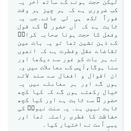
لیکن حجت ہونے کے ساتھ آخر یہ
کب ضروری ہے کہ ہر چیز ہر وقت
فوراً لکھ ہی لی جائے۔جب یہ
ثابت ہے کہ آں حضور ﷺ کے قول
وفعل کا حجت ہونا صحابہ کرامؓ
کے ذہن نشین تھا تو یہ بات عین
تقاضاے عقل وفطرت ہے کہ انھوں
نے ہر بات کو غور سے دیکھا اور
سنا ہوگا،آپس کے معاملات میں وہ
ان اقوال و افعال سے سند لاتے
ہوں گے اور ہر معاملے میں یہ
خیال رکھتے ہوں گے کہ کیا کچھ
حضور ﷺ سے ثابت ہے اور کیا کچھ
ثابت نہیں ہے۔ یہ سنت نبویؐ کی
حفاظت کا فطری راستہ تھا اور
یہی اُمت نے اختیار کیا۔