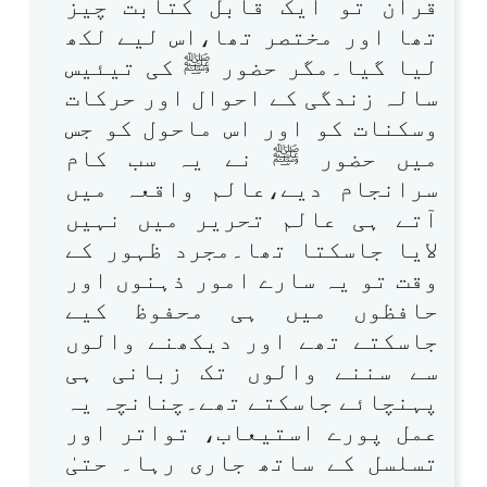
قرآن تو ایک قابل کتابت چیز
تھا اور مختصر تھا،اس لیے لکھ
لیا گیا۔مگر حضور ﷺ کی تیئیس
سالہ زندگی کے احوال اور حرکات
وسکنات کو اور اس ماحول کو جس
میں حضور ﷺ نے یہ سب کام
سرانجام دیے،عالم واقعہ میں
آتے ہی عالم تحریر میں نہیں
لایا جاسکتا تھا۔مجرد ظہور کے
وقت تو یہ سارے امور ذہنوں اور
حافظوں میں ہی محفوظ کیے
جاسکتے تھے اور دیکھنے والوں
سے سننے والوں تک زبانی ہی
پہنچائے جاسکتے تھے۔چنانچہ یہ
عمل پورے استیعاب، تواتر اور
تسلسل کے ساتھ جاری رہا۔ حتیٰ