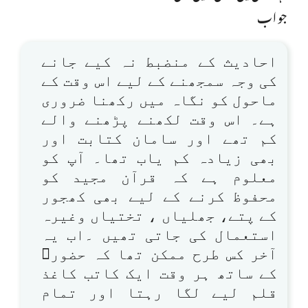
جواب
احادیث کے منضبط نہ کیے جانے
کی وجہ سمجھنے کے لیے اس وقت کے
ماحول کو نگاہ میں رکھنا ضروری
ہے۔ اس وقت لکھنے پڑھنے والے
کم تھے اور سامان کتابت اور
بھی زیادہ کم یاب تھا۔ آپ کو
معلوم ہے کہ قرآن مجید کو
محفوظ کرنے کے لیے بھی کھجور
کے پتے، جھلیاں ، تختیاں وغیرہ
استعمال کی جاتی تھیں ۔اب یہ
آخر کس طرح ممکن تھا کہ حضورﷺ
کے ساتھ ہر وقت ایک کاتب کاغذ
قلم لیے لگا رہتا اور تمام