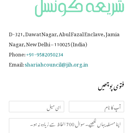
D-321, Dawat Nagar, Abul Fazal Enclave, Jamia
Nagar, New Delhi – 110025 (India)
Phone:
+91-9582050234
Email:
shariahcouncil@jih.org.in
فتوی پوچھیں