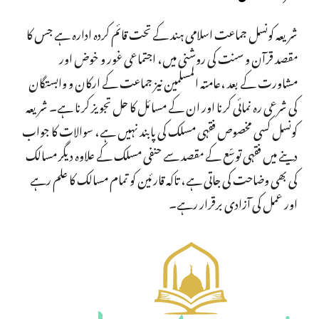
شریعہ کونسل جماعت اسلامی ہند کے تحت قائم کردہ ادارہ ہے جس کا
مقصد قرآن و سنت کی روشنی میں، اجتماعی غور و خوض اور
مشاورت کے بعد ،عامتہ المسلمین نیز جماعت کے ارکان و وابستگان
کی شرعی رہ نمائی کرنا اور ان کے مسائل کا حل تجویز کرنا ہے۔ شریعہ
کونسل کسی مخصوص فقہی مسلک کی پابند نہیں ہے، سوالات کا جواب
دینے میں فقہی توسّع کے مقصد سے حنفی مسلک کے علاوہ دیگر مسالک
کی بھی وضاحت کی جاتی ہے، تاکہ قارئین کو تمام مسالک کا علم رہے
اور عمل کی آزادی برقرار رہے۔