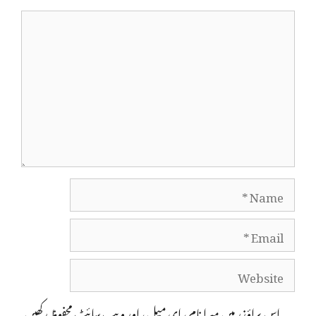
Comment
Name
Email
Website
اس براؤزر میں میرا نام، ای میل، اور ویب سائٹ محفوظ رکھیں