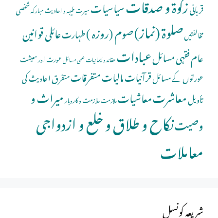
زکوۃ و صدقات
سیاسیات
قربانی
شخصی
سیرت طیبہ و احادیث مبارکہ
صلوة (نماز)
صوم (روزہ )
عائلی قوانین
طہارت
مخالفتیں
عبادات
عام فقہی مسائل
عورت اور معیشت
عقائد و ایمانیات
علمی مسائل
قرآنیات
مالیات
متفرقات
عورتوں کے مسائل
متفرق احادیث کی
معاشرت
میراث و
معاشیات
تأویل
ملازمت و کاروبار
ملازمت
نکاح و طلاق و خلع و ازدواجی
وصیت
معاملات
شریعہ کونسل