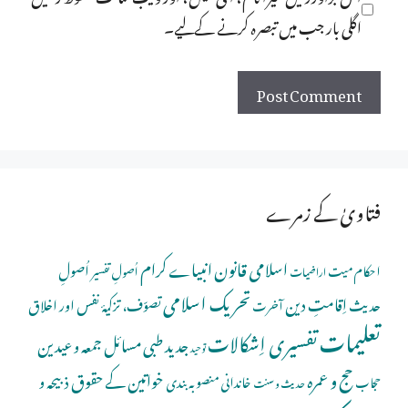
اگلی بار جب میں تبصرہ کرنے کےلیے۔
فتاویٰ کے زمرے
اسلامی قانون
انبیاے کرام
اُصولِ
احکام میت
اُصولِ تفسیر
اراضیات
تحریک اسلامی
اِقامتِ دین
حدیث
تصوّف، تزکیۂ نفس اور اخلاق
آخرت
تعلیمات
تفسیری اِشکالات
جدید طبی مسائل
جمعہ و عیدین
توحید
حج و عمرہ
خواتین کے حقوق
ذبیحہ و
خاندانی منصوبہ بندی
حجاب
حدیث و سنت