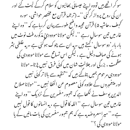
سو کر اٹھے ہیں تووہ اپنے عیسائی بھائیوں کو سلام کرکے لیٹ گئے اور
ان کی روح پرواز کرگئی ‘‘۔ (ترجمۂ قرآن مع مختصر حواشی، سورہ
ٔکہف ،حاشیہ ۵) قرآن مجید واضح طورسے بیان کررہاہے کہ ’’وہ اپنے
غار میں تین سوسال رہے ‘‘، لیکن مولانا مودودیؒ مذکورہ فٹ نوٹ میں
بار بار ’دوسوسال ‘ کہتے ہیں ۔یہ ان سے چوک ہوگئی ہے ۔ یہ غلطی بشر
ہونے کی صاف دلیل ہے ، لیکن اس تسامح سے مولانا مودودی کی
عظمت ، بزرگی اور جلالتِ شان میں کوئی فرق نہیں پڑتا۔ مولانا
مودودی مرحوم ہمیں بتاگئے ہیں کہ ’’تنقید سے بالا تر کوئی نہیں
اورپیغمبروں کے علاوہ کوئی معصوم عن الخطا نہیں ۔‘‘ مولانا صلاح
الدین یوسف نے لکھا ہے کہ جمہور مفسرین کے نزدیک ’’وہ اپنے
غارمیں تین سوسال رہے ‘‘ اللہ کا قول ہے ، یہ انسانوں کا قول نہیں
ہے۔‘‘ میرا معروضہ یہ ہے کہ ہم جمہور مفسرین کی بات مانیں گے یا
مولانا موددی کی ؟‘‘