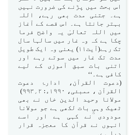
اس بحث میں پڑنے کی ضرورت نہیں
ہے۔ جتنی مدت بھی رہے، اللہ
بہتر جانتا ہے۔ اس قصے کے آغاز
میں اللہ تعالیٰ یہ واضح فرما
چکا ہے کہ وہ غار میں سالہا سال
تک رہے(آیت۱۱) یعنی وہ ایک طویل
مدت تک غار میں سوتے رہے اور
اتنی بات سبق آموزی کے لیے
کافی ہے۔‘‘
(دعوت القرآن، ادارۂ دعوت
القرآن ، ممبئی، ۱۹۹۰ء: ۲؍۹۹۳)
مولانا وحید الدین خاں نے بھی
ٹھیک وہی بات لکھی ہے جو مولانا
مودودی ؒنے کہی ہے اور اسے
انہوں نے قرآن کا معجزہ قرار
دیا ہے۔