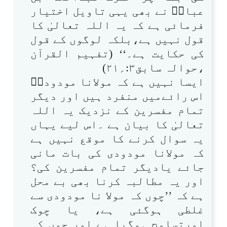
عباسؓ نے بھی یہی تاویل اختیار
فرمائی ہے کہ یہ اللہ تعالیٰ کا
قول نہیں ہے،بلکہ لوگوں کے قول
کی حکایت ہے۔‘‘ (تفہیم القرآن
،حوالہ سابق۳:؍۲۱)
ایسا نہیں ہے کہ مولانا مودودیؒ
اس رائےمیں منفرد ہیں اور دیگر
تمام مفسرین کے نزدیک یہ اللہ
تعالیٰ کا بیان ہے ۔اس لیے یہاں
یہ سوال کرنے کا موقع نہیں ہے
کہ مولانا مودودی کی بات مانی
جائے یادیگر تمام مفسرین کی؟
اور یہ مطالبہ کرنا بھی بے محل
ہے کہ ’’چوں کہ مولا نا مودودی سے
غلطی ہوگئی ہے، یا چوک
اورتسامح ہوگیا ہے اور چوں کہ