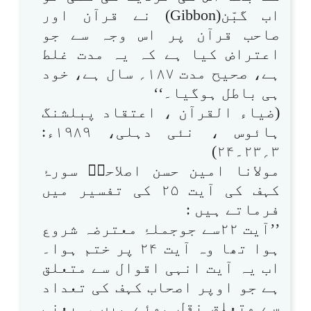
اب گبّن(Gibbon) نے قرآن اور
صاحب قرآن پر اس وجہ سے جو
اعتراض کیا ہے کہ یہ مدت غلط
ہے، صحیح مدت ۱۸۷؍ سال ہے، خود
ہی باطل ہوگیا۔‘‘
(ضیاء القرآن ، اعتقاد پبلشنگ
ہائوس ، نئی دہلی، ۱۹۸۹ء:
۳؍۲۳۔۲۴)
مولانا امین حسن اصلاحیؒ سورۂ
کہف کی آیت ۲۵ کی تفسیر میں
فرماتے ہیں :
’’آیت ۲۲سے جوجملۂ معترضہ شروع
ہوا تھا وہ آیت ۲۴ پر ختم ہوا۔
اب یہ آیت انہی اقوال سے متعلق
ہے جو اوپر اصحاب کہف کی تعداد
سے متعلق نقل ہوئے ہیں ۔ یعنی