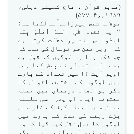
(تدبر قرآن ، تاج کمپنی دہلی،
۱۹۸۹ء،۴؍۵۷۷)
مولانا شمس پیرزادہ ؒنے لکھا ہے :
’’ یہ فقرہ قُلِ اللہُ اَعْلَمُ بِمَا
لَبِثُوْااس بات پر دلالت کرتا ہے
کہ اوپر تین سو نوسال کی مدت کا
جو ذکر ہوا وہ لوگوں کا قول ہے
جسے اللہ تعالیٰ نے پیش کیا ہے۔
اوپر آیت ۲۲ میں تعداد کے بارے
میں لوگوں کے مختلف اقوال کا
ذکر ہواتھا۔ درمیان میں جملۂ
معترضہ آیا۔ اب پھر اسی سلسلۂ
بیان میں اصحاب کہف کے غار میں
پڑے رہنے کی مدت کے بارے میں
لوگوں کا قول نقل کیا گیا کہ وہ
تین سو نوسال بتاتے ہیں ۔ مگر