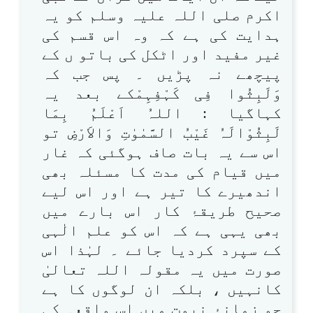
اکرم صلی اللہ علیہ وسلم کو یہ
ہدایت کی ہے کہ وہ اس قسم کی
غیر مفید اور اٹکل کی باتو ں کے
پیچھے نہ پڑیں ۔ پس جب کہ
وَلَبِثُوا فِی کَہْفِہِمْکے بعد یہ
کہاگیا : اللہُ اَعْلَمُ بِمَا
لَبِثُوْالَہُ غَیْبُ السَّمٰوٰتِ وَالاَرْضِ تو
اس سے یہ بات صاف ہوگئی کہ غار
میں قیام کی مدت کا مسئلہ بھی
اندھیرے کا تیر ہے اور اس لیے
صحیح طریقۂ کار اس بارے میں
بھی یہی ہے کہ اس کو علم الٰہی
کے سپرد کردیا جائے ۔ لہٰذا اس
صورت میں یہ مقولہ اللہ تعالیٰ
کانہیں ، بلکہ ان لوگوں کا ہے
جو زمانۂ نبوت میں اس واقعہ کی