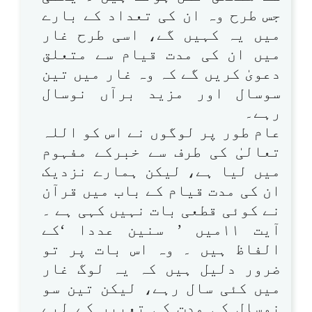
جس طرح وہ ان کی تعداد کے بارے
میں یہ کہیں گے، اسی طرح غار
میں ان کی مدت قیام سے متعلق
دعویٰ کریں گے کہ وہ غار میں تین
سوسال اور مزید برآں نوسال
رہے۔
عام طور پر لوگوں نے اس کو اللہ
تعالیٰ کی طرف سے خبرکے مفہوم
میں لیا ہے، لیکن ہمارے نزدیک
ان کی مدت قیام کے باب میں قرآن
نے کوئی قطعی بات نہیں کہی ہے ۔
آیت ۱۱میں ’ سنین عددا ‘کے
الفاظ ہیں ۔ وہ اس بات پر تو
ضرور دلیل ہیں کہ یہ لوگ غار
میں کئی سال رہے، لیکن تین سو
نوسال کی مدت کی تعبیر کے لیے