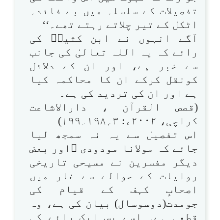
تفصیلات کے سلسلہ میں بے فائدہ
اٹکل کے تیر چلاتے رہتے تھے۔‘‘
آگے انہوں نے ابن کثیرؒ کی
رائے کہ یہ اللہ تعالیٰ کی جانب
سے خبر ہے، اور ان کے دلائل
کونقل کرکے ان کا محاکمہ کیا
ہے اور ان کی تردید کی ہے۔
(قصص القرآن ، دارالاشاعت
کراچی، ۲۰۰۲ء: ۳؍۱۹۸۔۱۹۹)
اس تفصیل سے یہ نہ سمجھ لیا
جائے کہ مولانا مودودی ؒاور بعض
دیگر مفسرین نے مسیحی تاریخی
روایات کے حوالے سے غار میں
اصحابِ کہف کے قیام کی
جومدت(دوسوسال) بیان کی ہے، وہ
قطعی ہے۔ اسے بس ایک رائے کی