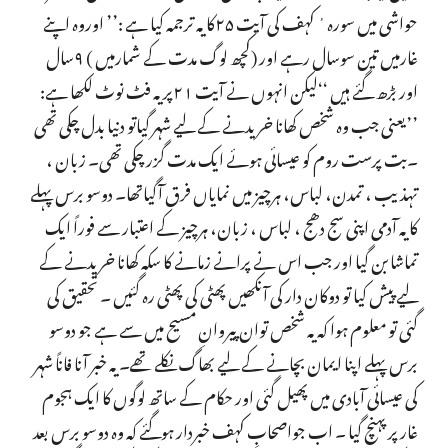
حواشی میں سورہ ٔ کہف کی آیت ۲۵کا یہ ترجمہ کیا ہے :’’ اوروہ اپنے
غارمیں تین سوسال رہے اور (کچھ لوگ مدت کے شمارمیں ) ۹سال
اور بڑھ گئے ہیں ‘‘لیکن انہوں نے آیت ۲۱پر یہ فٹ نوٹ لکھا ہے:
’’یعنی جب وہ شخص کھانا خریدنے کے لیے شہر گیاتو دنیا بدل چکی تھی
۔بت پرست روم کو عیسائی ہوئے ایک مدت گزر چکی تھی۔ زبان ،
تہذیب ، تمدن، لباس، ہرچیز میں نمایاں فرق آگیاتھا۔ دوسو برس پہلے
کا یہ آدمی اپنی سج دھج ، لباس ، زبان، ہرچیز کے اعتبار سے فوراً ایک
تماشا بن گیا اور جب اس نے پرانے زمانے کا سکہ کھانا خریدنے کے
لیے پیش کیا تو دوکان دار کی آنکھیں پھٹی کی پھٹی رہ گئیں ۔ تحقیق کی
گئی تو معلوم ہوا کہ یہ شخص توان پیروانِ مسیح میں سے ہے جو دوسو
برس پہلے اپنا ایمان بچانے کے لیے بھاگ نکلے تھے۔ یہ خبر آنا فاناً شہر
کی عیسائی آبادی میں پھیل گئی اور حکام کے ساتھ لوگوں کا ایک ہجوم
غار پر پہنچ گیا ۔ اب جواصحابِ کہف خبردار ہوگئے کہ وہ دوسو برس بعد