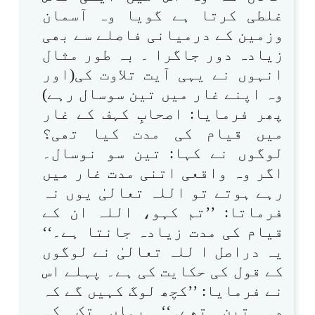
غلطی کرتا ہے گویا وہ آسمان
وزمین کے درمیانی فاصلے سے بھی
زیادہ دور جاگرا ۔ بہ طور مثال
انہوں نے یہی آیت تلاوت کی(اور
وہ اپنے غار میں تین سوسال رہے)
پھر فرمایا: اصحابِ کہف کے غار
میں قیام کی مدت کیا تھی؟
لوگوں نے کہا: تین سو نوسال۔
اگر وہ واقعی اتنی مدت غار میں
رہے ہوتے تو اللہ تعالیٰ یوں نہ
فرماتا: ’’تم کہو، اللہ ان کے
قیام کی مدت زیادہ جانتا ہے۔‘‘
یہ دراصل ا للہ تعالیٰ نے لوگوں
کے قول کی حکایت کی ہے۔ پہلے اس
نے فرمایا: ’’کچھ لوگ کہیں گے کہ
وہ تین تھے۔‘‘ یہاں تک کہ