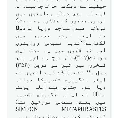
حیثیت سے دیکھا جاناچاہیے۔اس
لیے کہ بعض دیگر روایتوں میں
دوسری مدتوں کا تذکرہ ہے ۔ مثلاً
مولانا عبدالماجد دریا بادیؒ
نے اپنی اردو تفسیر میں
لکھاہے:’’قدیم مسیحی روایتوں
اور نو شتوں میں یہ مدت تین
سوسات(۳۰۷)سال درج ہے اور بعض
نسخوں میں تین سو ترپن (۳۵۳)
سال ۔‘‘ تفصیل کے لیے انھوں نے
اپنی انگریزی تفسیرکا حوالہ
دیا ہے۔ جناب عبداللہ یوسف
علیؒ نے اپنی انگریزی تفسیر
میں بعـض مسیحی مورخین مثلاً
SIMEON METAPHRASTES
کاتذکرہ کیاہے، جن کے مطابق یہ