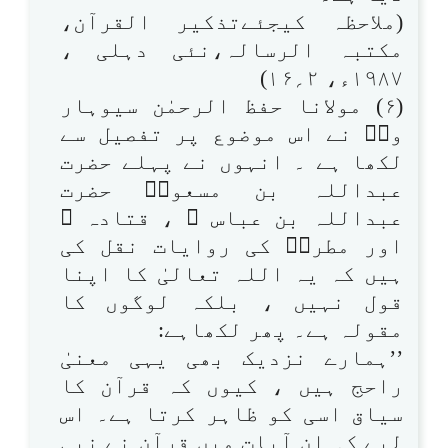
(ملاحظہ کیجئےتذکیر القرآن،
مکتبہ الرسالہ،نئی دہلی ،
۱۹۸۷ء، ۲؍۱۶)
(۶) مولانا حفظ الرحمٰن سیوہار
ویؒ نے اس موضوع پر تفصیل سے
لکھا ہے ۔ انہوں نے پہلے حضرت
عبداللہ بن مسعودؓ حضرت
عبداللہ بن عباس ؓ ، قتادہ ؒ
اور مطرفؒ کی روایات نقل کی
ہیں کہ یہ اللہ تعالیٰ کا اپنا
قول نہیں ، بلکہ لوگوں کا
مقولہ ہے۔ پھر لکھاہے:
’’ہمارے نزدیک بھی یہی معنیٰ
راحج ہیں ، کیوں کہ قرآن کا
سیاق اسی کو ظاہر کرتا ہے۔ اس
لیے کہ ان آیات میں قرآن نے نبی