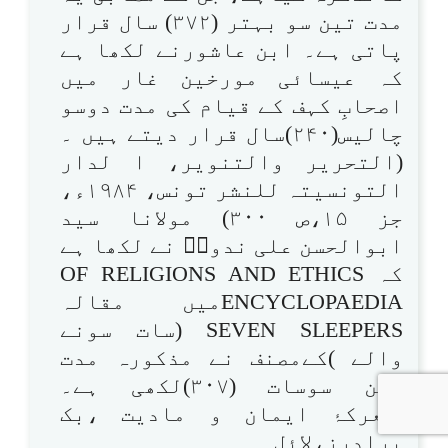
مدت تین سو بہتر (۳۷۲) سال قرار
پاتی ہے۔ ابن عاشورنے لکھا ہے
کہ عیسائی مورخین غار میں
اصحابِ کہف کے قیام کی مدت دوسو
چالیس(۲۴۰)سال قرار دیتے ہیں ۔
(التحریر والتنویر، ا لدار
التونسیتہ للنشر تونس، ۱۹۸۴ء،
جز ۱۵،ص ۳۰۰) مولانا سید
ابوالحسن علی ندویؒ نے لکھا ہے
کہ OF RELIGIONS AND ETHICS
ENCYCLOPAEDIAمیں مقالہ
SEVEN SLEEPERS (سات سونے
والے )کےمصنف نے مذکورہ مدت
تین سوسات (۳۰۷)لکھی ہے۔
(معرکۂ ایمان و مادیت ،بک
برادرز،لائل