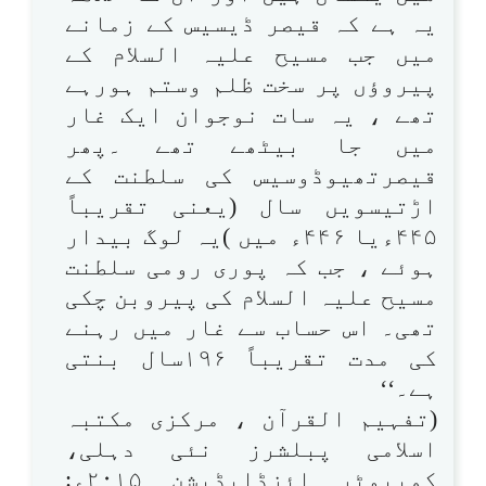
یہ ہے کہ قیصر ڈیسیس کے زمانے
میں جب مسیح علیہ السلام کے
پیروؤں پر سخت ظلم وستم ہورہے
تھے ، یہ سات نوجوان ایک غار
میں جا بیٹھے تھے ۔پھر
قیصرتھیوڈوسیس کی سلطنت کے
اڑتیسویں سال (یعنی تقریباً
۴۴۵ءیا ۴۴۶ء میں )یہ لوگ بیدار
ہوئے ، جب کہ پوری رومی سلطنت
مسیح علیہ السلام کی پیروبن چکی
تھی۔ اس حساب سے غار میں رہنے
کی مدت تقریباً ۱۹۶سال بنتی
ہے۔‘‘
(تفہیم القرآن ، مرکزی مکتبہ
اسلامی پبلشرز نئی دہلی،
کمپیوٹر ائزڈایڈیشن ۲۰۱۵ء: