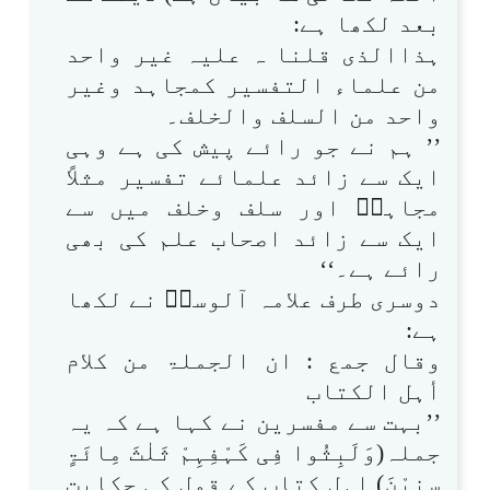
بعد لکھا ہے:
ہذاالذی قلنا ہ علیہ غیر واحد
من علماء التفسیر کمجاہد وغیر
واحد من السلف والخلف۔
’’ ہم نے جو رائے پیش کی ہے وہی
ایک سے زائد علمائے تفسیر مثلاً
مجاہدؒ اور سلف وخلف میں سے
ایک سے زائد اصحاب علم کی بھی
رائے ہے۔‘‘
دوسری طرف علامہ آلوسیؒ نے لکھا
ہے:
وقال جمع : ان الجملۃ من کلام
أہل الکتاب
’’بہت سے مفسرین نے کہا ہے کہ یہ
جملہ(وَلَبِثُوا فِی کَہْفِہِمْ ثَلٰثَ مِائَۃٍ
سِنِیْنَ) اہل کتاب کے قول کی حکایت