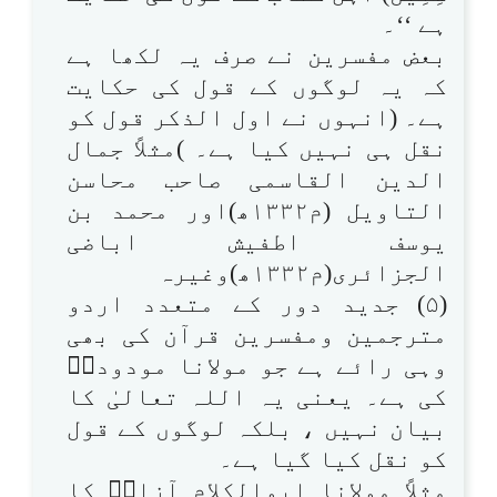
ہے ‘‘۔
بعض مفسرین نے صرف یہ لکھا ہے
کہ یہ لوگوں کے قول کی حکایت
ہے۔ (انہوں نے اول الذکر قول کو
نقل ہی نہیں کیا ہے۔ )مثلاً جمال
الدین القاسمی صاحب محاسن
التاویل (م۱۳۳۲ھ)اور محمد بن
یوسف اطفیش اباضی
الجزائری(م۱۳۳۲ھ)وغیرہ
(۵) جدید دور کے متعدد اردو
مترجمین ومفسرین قرآن کی بھی
وہی رائے ہے جو مولانا مودودیؒ
کی ہے۔ یعنی یہ اللہ تعالیٰ کا
بیان نہیں ، بلکہ لوگوں کے قول
کو نقل کیا گیا ہے۔
مثلاً مولانا ابوالکلام آزادؒ کا