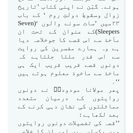
ہوئے۔ گبّن نے اپنی کتاب ’تاریخ
زوال وسقوطِ دولتِ روم ‘ کے باب
۲۳میں ’سات سونے والوں ‘(Seven
Sleepers)کے عنوان کے تحت ان
مآخذ سے اس قصے کا جوخلاصہ دیا
ہے وہ ہمارے مفسرین کی روایت
سے اس قدر ملتا جلتاہے کہ
دونوں قصے قریب قریب ایک ہی
ماخذ سے ماخوذ معلوم ہوتے ہیں
‘‘۔
پھر مولانا مودودیؒ نے دونوں
روایتوں کے درمیان متعدد
مماثلتوں کی نشان دہی کرنے کے
بعد لکھاہے :
’’قصہ کی تفصیلات دونوں روایتوں
میں یکساں ہیں اور ان کا خلاصہ