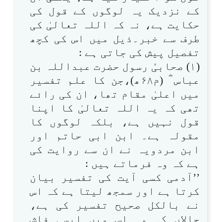
کے نزدیک یہ لوگوں کے قول کی
حکایت ہے، نہ کہ اللہ تعالیٰ کی
طرف سے خبر۔ذیل میں اس کی کچھ
تفصیل پیش کی جاتی ہے :
(۱) صحابیٔ رسول حضرت عبداللہ بن
عباس ؓ (م۶۸ھ)،جن کا علم تفسیر
میں اعلیٰ مقام تھا، ان کی رائے
تھی کہ یہ اللہ تعالیٰ کا اپنا
قول نہیں ہے، بلکہ لوگوں کا
مقولہ ہے۔ ابن ابی حاتم اور
ابن مردویہ نے ان سے روایت کی
ہے کہ وہ فرماتے ہیں :
’’آدمی کسی آیت کی تفسیر بیان
کرتا ہے اور سمجھ لیتا ہے کہ اس
نے بالکل صحیح تفسیر کی ہے،
حالاں کہ وہ اس میں ایسی فاش