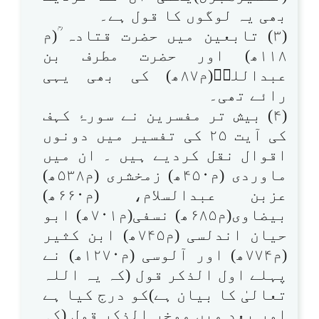
بھی یہ لوگوں کا قول ہے۔
(۳) تابعین میں حضرت قتادہ ؒ(م
۱۱۸ھ) اور حضرت مطرف بن
عبداللہؒ(م۸۷ھ) کی بھی یہی
رائے تھی۔
(۴) بیش تر مفسرین نے سورۂ کہف
کی آیت ۲۵ کی تفسیر میں دونوں
اقوال نقل کردیے ہیں ۔ ان میں
ماوردی (م۴۵۰ھ) زمخشری (م۵۳۸ھ)
عزبن عبدالسلام، (م۶۶۰ھ)
بیضاوی(م۶۸۵ھ) نسفی(م۷۰۱ھ) ابو
حیان اندلسی (م۷۴۵ھ) ابن کثیر
(م۷۷۴ھ) اور آلوسی (م۱۲۷۰ھ) نے
پہلے اول الذکر قول (کہ یہ اللہ
تعالیٰ کا بیان ہے)کو درج کیا ہے
اور بعد میں موخر الذکر قول (کہ