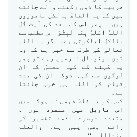
عربیت کا ذوق رکھنے والے جانتے
ہیں کہ یہ الفاظ بالکل ناموزوں
ہیں ۔ پھر اس کے بعد کی آیت قُلِ
اللہُ اَعْلَمُ بِمَا لَبِثُوْااس مطلب سے
بالکل اِباکرتی ہے۔ اگر یہ اللہ
تعالیٰ کی طرف سے خبر ہے کہ وہ
تین سونوسال غارمیں رہے تو پھر
یہ کہنے کے کیا معنیٰ کہ ان
لوگوں سے کہہ دوکہ ان کی مدت
ِقیام کو اللہ ہی خوب جانتا
ہے۔
کسی کو یہ غلط فہمی نہ ہوکہ میں
اس تاویل میں منفرد ہوں ۔
متعدد دوسرے ائمۂ تفسیر کی
رائے بھی یہی ہے۔ والعلم
عنداللہ۔‘‘