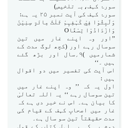
سورۂ کہف،بہ تلخیص)
سورۂ کہف کی آیت نمبر ۲۵ یہ ہے:
وَلَبِثُوْا فِيْ كَہْفِہِمْ ثَلٰثَ مِائَۃٍ سِنِيْنَ
وَازْدَادُوْا تِسْعًاO
’’اور وہ اپنے غار میں تین
سوسال رہے اور (کچھ لوگ مدت کے
شمارمیں )۹؍سال اور بڑھ گئے
ہیں ۔‘‘
اس آیت کی تفسیر میں دو اقوال
ہیں :
اول یہ کہ ’’ وہ اپنے غار میں
تین سوسال رہے ‘‘ یہ اللہ تعالیٰ
کا بیان ہے۔ اس نے خبر دی ہے کہ
غار میں اصحابِ کہف کے قیام کی
مدت حقیقتاً تین سو سال ہے۔
دوم یہ کہ یہ اہل کتاب کے قول