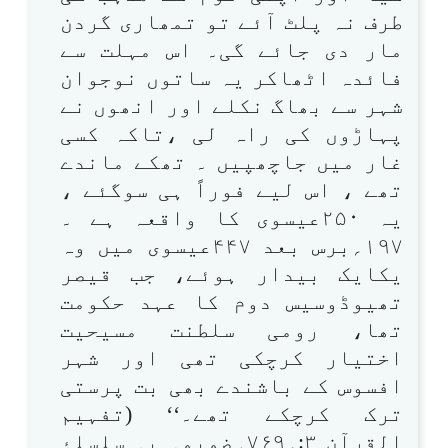
طرف نہ پلٹ آئے تو تمھاری گردن
مار دی جائے گی۔ اس مہلت سے
فائدہ اٹھاکر یہ ساتوں نوجوان
شہر سے بھاگ نکلے اور انھوں نے
پہاڑوں کی راہ لی ،تاکہ کسی
غار میں جاچھپیں ۔ تھکے ماندے
تھے ، اس لیے فوراً ہی سوگئے ،
یہ ۲۵۰عیسوی کا واقعہ ہے ۔
۱۹۷؍برس بعد ۴۴۷عیسوی میں وہ
یکایک بیدار ہوئے، جب قیصر
تھیوڈوسیس دوم کا عہد حکومت
تھا، رومی سلطنت مسیحیت
اختیار کرچکی تھی اور شہر
افسوس کے باشندے بھی بت پرستی
ترک کرچکے تھے۔‘‘ (تفہیم
القرآن ۳:؍۷۶۹۔ضمیمہ بہ سلسلۂ