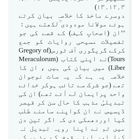
۳؍۱۲۔۱۳)
دوسرے ماخذ کا خلاصہ بیان کرتے
ہوئے مولانا مودودی ؒلکھتے ہیں :
’’ان (اصحابِ کہف) کے قصے کی جو
تفصیلات مسیحی روایات کو جمع
کرکے گریگوری آف ٹورس(Gregory of
Tours)نے اپنی کتاب (Meraculorum
Liber) میں بیان کی ہیں ، ان کا
خلاصہ یہ ہے کہ یہ سات نوجوان
تھے (جو شرک سے تائب ہوکر خدائے
واحد پرایمان لے آئے تھے) ان کی
تبدیلیٔ مذہب کا حال سن کر قیصر
ڈیسیس نے ان کواپنے سامنے طلب
کیا اوردھمکی دی کہ اگر تین دن
میں تم نے اپنا رویہ تبدیل نہ
کیا اور اپنی قوم کے مذہب کی