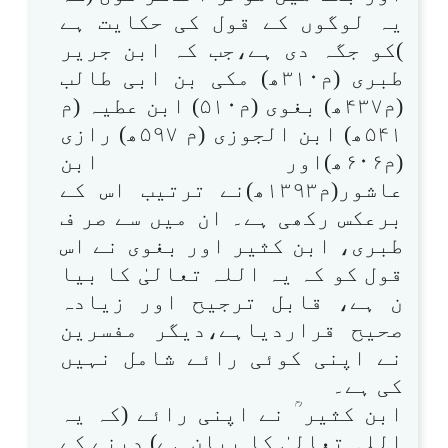
یہ لوگوں کے قول کی حکایت ہے
)کو جگہ دی ہے،جب کہ ابن جریر
طبری (م۳۱۰ھ) مکی بن ابی طالب
(م۴۳۷ھ) بغوی (م۵۱۰) ابن عطیہ (م
۵۴۱ھ) ابن الجوزی (م ۵۹۷ھ) رازی
(م۶۰۶ھ)اور ابن
عاشور(م۱۳۹۳ھ)نے ترتیب اس کے
برعکس رکھی ہے۔ ان میں سے صر ف
طبری، ابن کثیر اور بغوی نے اس
قول کو کہ یہ اللہ تعالیٰ کا بیا
ن ہے، قابل ترجیح اور زیادہ
صحیح قراردیاہے،دیگر مفسرین
نے اپنی کوئی رائے شامل نہیں
کی ہے۔
ابن کثیر ؒ نے اپنی رائے (کہ یہ
اللہ تعالیٰ کا بیان ہے) دینے کے