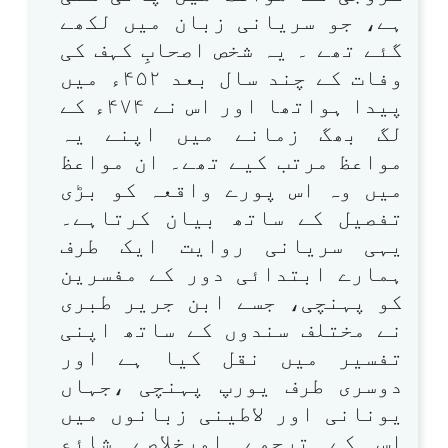
ہے، جو سریانی زبان میں لکھے
گئے تھے ۔ یہ شخص اصحابِ کہف کی
وفات کے چند سال بعد ۴۵۲ء میں
پیدا ہواتھا اور اس نے ۴۷۴ء کے
لگ بھگ زمانے میں اپنے یہ
مواعظ مرتب کیے تھے۔ ان مواعظ
میں وہ اس پورے واقعہ کو بڑی
تفصیل کے ساتھ بیان کرتاہے۔
یہی سریانی روایت ایک طرف
ہمارے ابتدائی دور کے مفسرین
کو پہنچی، جسے ابن جریر طبری
نے مختلف سندوں کے ساتھ اپنی
تفسیر میں نقل کیا ہے اور
دوسری طرف یورپ پہنچی ،جہاں
یونانی اور لاطینی زبانوں میں
اس کے ترجمے اورخلاصے شائع