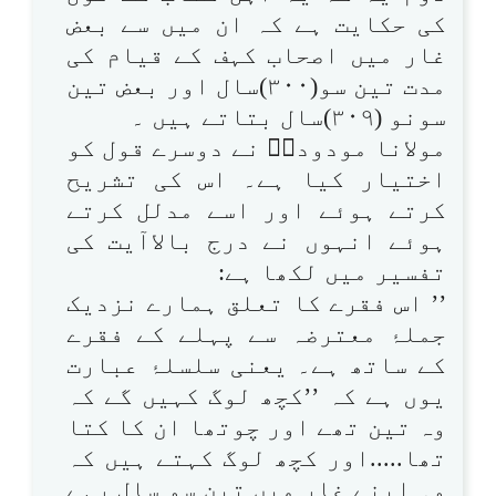
کی حکایت ہے کہ ان میں سے بعض
غار میں اصحاب کہف کے قیام کی
مدت تین سو(۳۰۰)سال اور بعض تین
سونو (۳۰۹)سال بتاتے ہیں ۔
مولانا مودودیؒ نے دوسرے قول کو
اختیار کیا ہے۔ اس کی تشریح
کرتے ہوئے اور اسے مدلل کرتے
ہوئے انہوں نے درج بالاآیت کی
تفسیر میں لکھا ہے:
’’ اس فقرے کا تعلق ہمارے نزدیک
جملۂ معترضہ سے پہلے کے فقرے
کے ساتھ ہے۔ یعنی سلسلۂ عبارت
یوں ہے کہ ’’کچھ لوگ کہیں گے کہ
وہ تین تھے اور چوتھا ان کا کتا
تھا.....اور کچھ لوگ کہتے ہیں کہ
وہ اپنے غار میں تین سو سال رہے