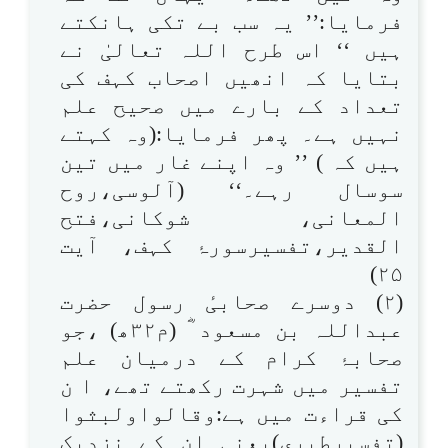
فرمایا:’’ یہ سب بے تکی ہانکتے
ہیں ‘‘ اس طرح اللہ تعالیٰ نے
بتایا کہ انھیں اصحاب کہف کی
تعداد کے بارے میں صحیح علم
نہیں ہے۔ پھر فرمایا:(وہ کہتے
ہیں کہ ) ’’ وہ اپنے غار میں تین
سوسال رہے۔‘‘ (آلوسی،روح
المعانی، شوکانی،فتح
القدیر،تفسیرسورۂ کہف، آیت
۲۵)
(۲) دوسرے صحابیٔ رسول حضرت
عبداللہ بن مسعود ؓ (م۳۲ھ) ،جو
صحابۂ کرام کے درمیان علم
تفسیر میں شہرت رکھتے تھے، ا ن
کی قراءت میں ہے:وقالواولبثوا
(تفسیرطبری)یعنی ان کے نزدیک