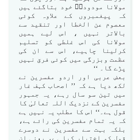
مولانا مودودیؒ خود بتاگئے ہیں
کہ پیغمبروں کے علاوہ کوئی
معصوم عن الخطا اور تنقید سے
بالاتر نہیں ، اس لیے ہمیں
مولانا کی اس غلطی کو تسلیم
کرلینا چاہیے، اس سے ان کی
عظمت وبزرگی میں کوئی فرق نہیں
پڑے گا۔ ‘‘
بعض عربی اور اردو مفسرین نے
لکھ دیا ہے کہ ’’ اصحاب کہف غار
میں تین سو سال رہے، یہ جمہور
مفسرین کے نزدیک اللہ تعالیٰ کا
قول ہے۔‘‘ اس کا مطلب یہ نہیں ہے
کہ یہ تمام مفسرین کی رائے ہے،
بلکہ بہت سے مفسرین نے دوسرے
قول کو اختیار کیا ہے، یعنی ان