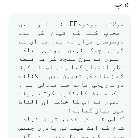
جواب
مولانا مودودیؒ نے غار میں
اصحابِ کہف کے قیام کی مدت
دوسوسال قرار دی ہے۔ یہ ان سے
کوئی چوک نہیں ہوئی، بلکہ
انہوں نے سوچ سمجھ کر یہ نقطۂ
نظر اختیار کیا ہے۔ اصحابِ کہف
کے زمانے کی تعیین میں مولانانے
دوتاریخی مآخذ سے مددلی ہے ۔
ایک ماخذ کاتذکرہ کرتے ہوئے
انھوں نے اس کا خلاصہ ان الفاظ
میں بیان کیاہے :
’’ اس قصہ کی قدیم ترین شہادت
شام کے ایک عیسائی پادری جیمس
سروجی کے مواعظ میں پائی گئی