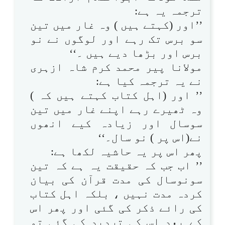
ترجمہ یہ ہے:
’’اور (کہتے ہیں ) وہ غار میں تین
سو برس تک رہے اور لوگوں نے نو
برس اور بڑھا دیے ہیں ۔‘‘
مولانا پیر محمد کرم شاہ ازہری
نے یہ ترجمہ کیا ہے:
’’ اور (اہل کتاب کہتے ہیں کہ )
وہ ٹھیرے رہے اپنے غار میں تین
سوسال اور زیادہ کیے انھوں
نے(اس پر ) نو سال۔‘‘
پھر اس پر یہ حاشیہ لکھا ہے:
’’ اب جب کہ حقیقت یہ ہے کہ تین
سونوسال کی مدت قرآن کی بیان
کردہ مدت نہیں ، بلکہ اہل کتاب
کی رائے ذکر کی گئی اور پھر اس
کے بعد اس کی تردید کی گئی تو