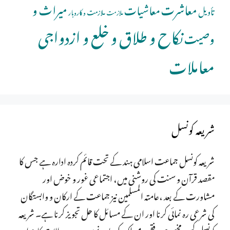
معاشرت
میراث و
معاشیات
تأویل
ملازمت و کاروبار
ملازمت
نکاح و طلاق و خلع و ازدواجی
وصیت
معاملات
شریعہ کونسل
شریعہ کونسل جماعت اسلامی ہند کے تحت قائم کردہ ادارہ ہے جس کا
مقصد قرآن و سنت کی روشنی میں، اجتماعی غور و خوض اور
مشاورت کے بعد ،عامتہ المسلمین نیز جماعت کے ارکان و وابستگان
کی شرعی رہ نمائی کرنا اور ان کے مسائل کا حل تجویز کرنا ہے۔ شریعہ
کونسل کسی مخصوص فقہی مسلک کی پابند نہیں ہے، سوالات کا جواب