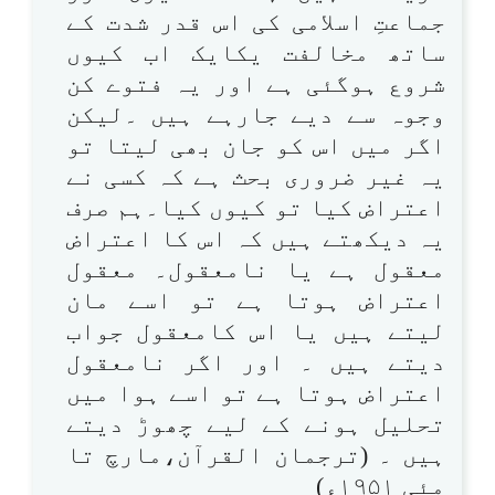
جماعتِ اسلامی کی اس قدر شدت کے
ساتھ مخالفت یکایک اب کیوں
شروع ہوگئی ہے اور یہ فتوے کن
وجوہ سے دیے جارہے ہیں ۔لیکن
اگر میں اس کو جان بھی لیتا تو
یہ غیر ضروری بحث ہے کہ کسی نے
اعتراض کیا تو کیوں کیا۔ہم صرف
یہ دیکھتے ہیں کہ اس کا اعتراض
معقول ہے یا نامعقول۔ معقول
اعتراض ہوتا ہے تو اسے مان
لیتے ہیں یا اس کامعقول جواب
دیتے ہیں ۔ اور اگر نامعقول
اعتراض ہوتا ہے تو اسے ہوا میں
تحلیل ہونے کے لیے چھوڑ دیتے
ہیں ۔ (ترجمان القرآن،مارچ تا
مئی ۱۹۵۱ء)