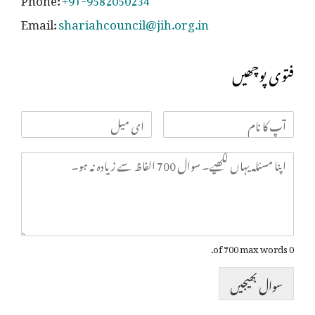
Email:
shariahcouncil@jih.org.in
فتوی پوچھیں
0 of 700 max words.
سوال بھیجیں