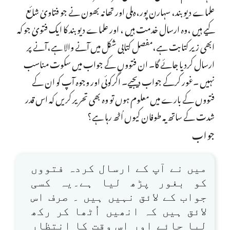
علماے دیو بند، سہارن پور،دہلی اور تھانہ بھون نے جو فتاویٰ شائع
کیے ہیں ،وہ ارسال خدمت ہیں ، اور علماے دیو بند کا ایک فتویٰ جو کہ
ابھی زیر کتابت ہے،مفصل کتابی شکل میں آنے والا ہے،آنے پر
ارسال کردیا جائے گا۔ ان فتووں کے جواب میں سکوت مناسب
نہیں ۔غور کرکے جواب دیجیے۔ اگرکوئی اور وجوہ آپ کو ان کے
فتووں کے بارے میں معلوم ہوں تو وہ بھی تحریر کریں کہ اس قدر
شدت کے ساتھ یہ طوفان کیوں اُٹھ رہا ہے؟
جواب
میں نے آپ کے ارسال کردہ فتووں
کو بغور پڑھ لیا ہے۔یہ کسی
جواب کے لائق نہیں ہیں ۔ صرف اس
لائق ہیں کہ انھیں اُٹھا کر رکھ
لیا جائے اور اس وقت کا انتظار