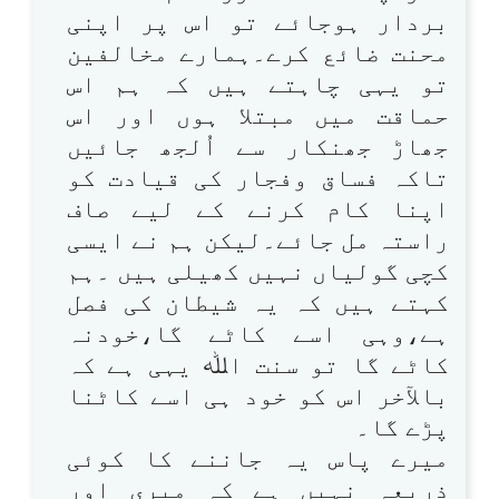
بردار ہوجائے تو اس پر اپنی
محنت ضائع کرے۔ہمارے مخالفین
تو یہی چاہتے ہیں کہ ہم اس
حماقت میں مبتلا ہوں اور اس
جھاڑ جھنکار سے اُلجھ جائیں
تاکہ فساق وفجار کی قیادت کو
اپنا کام کرنے کے لیے صاف
راستہ مل جائے۔لیکن ہم نے ایسی
کچی گولیاں نہیں کھیلی ہیں ۔ہم
کہتے ہیں کہ یہ شیطان کی فصل
ہے،وہی اسے کاٹے گا،خودنہ
کاٹے گا تو سنت اﷲ یہی ہے کہ
بالآخر اس کو خود ہی اسے کاٹنا
پڑے گا۔
میرے پاس یہ جاننے کا کوئی
ذریعہ نہیں ہے کہ میری اور