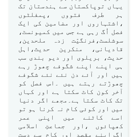
یہاں توپاکستان سے ہندستان تک
ہر طرف فتووں ،پمفلٹوں
،اشتہاروں اور مضامین کی ایک
فصل اُگ رہی ہے جس میں کمیونسٹ،
سوشلسٹ،فرنگیّت زدہ ملحدین،
قادیانی، منکرین حدیث،اہل
حدیث، بریلوی اور دیو بندی سب
ہی اپنے اپنے شگوفے چھوڑ رہے
ہیں اور آئے دن نئے نئے شگوفے
چھوڑتے رہتے ہیں ۔اس فصل کو
آخر کون کاٹ سکتا ہے اور کہاں
تک کاٹ سکتا ہے۔مجھے اگر دنیا
میں اور کوئی کام نہ کرنا ہو تو
اسے کاٹنے میں اپنی عمر
کھپائوں ،اور جماعتِ اسلامی
اگراپنے مقصد اور کام سے دست