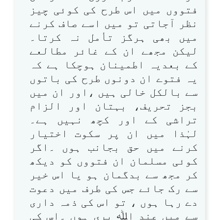
فتووں میں اس طرح کی کوئی چیز
نظر آجاتی تو میں اسے صاف کرنے
میں بھی ہرگز تأمل نہ کرتا۔
لیکن مجھے ان کے غائر مطالعے
کے بعدیہ اطمینان ہوچکا ہے کہ
یہ فتوے ان دونوں طرح کی باتوں
سے بالکل خالی ہیں ،اور ان میں
بجز تحریف، بہتان اور الزام
تراشی کے اور کچھ نہیں ہے۔
لہٰذا میں ان پر سکوت اختیار
کرنے میں حق بجانب ہوں ۔اگر
کوئی مسلمان ان فتووں کو دیکھ
کر مجھ سے بدگمان ہو یا اس خیر
سے رک جائے جس کی طرف میں دعوت
دے رہا ہوں ، تو اس کی ذمہ داری
سے میں عند اﷲ بری ہوں ۔اس کی