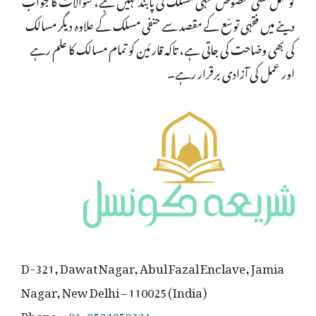
دینے میں فقہی توسّع کے مقصد سے حنفی مسلک کے علاوہ دیگر مسالک
کی بھی وضاحت کی جاتی ہے، تاکہ قارئین کو تمام مسالک کا علم رہے
اور عمل کی آزادی برقرار رہے۔
D-321, Dawat Nagar, Abul Fazal Enclave, Jamia
Nagar, New Delhi – 110025 (India)
Phone:
+91-9582050234