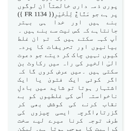
پوری ذمہ داری خالصتاً ان لوگوں
پر ہے جو مَنَّاعٌ لِلْخَیْرِ({ FR 1134 })
بنے ہیں اور خدا ہی بہتر
جانتاہے کہ کس نیت سے بنے ہیں ۔
آپ کہہ سکتے ہیں کہ تم ان غلط
بیانیوں اور تحریفات کا پردہ
کیوں نہیں چاک کر دیتے جو دعوت
الیٰ الخیر کی راہ میں رکاوٹ بن
سکتی ہیں ۔میں عرض کروں گا کہ
اگر کوئی ایک فتویٰ یا ایک
اشتہار ہوتا تو شاید میں بادلِ
ناخواستہ اُس کی غلطیوں کو بے
نقاب کرنے کی کوشش بھی کر
گزرتا،اگرچہ ایسی چیزوں کی
طرف توجہ کرنا میرے لیے سخت
کراہیت کا موجب ہوتا ہے۔ لیکن