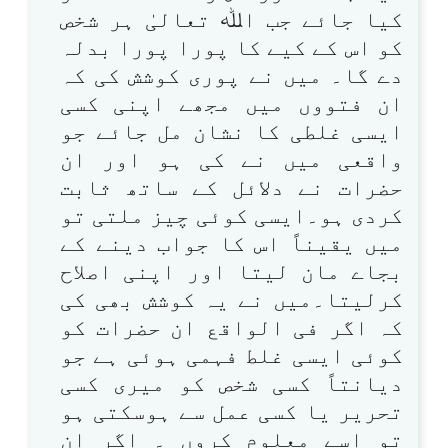
کیا جائے جب اﷲ تعالیٰ ہر شخص
کو اس کے کیے کا پورا پورا بدلہ
دے گا۔ میں نے پوری کوشش کی کہ
ان فتووں میں مجھے اپنی کسی
ایسی غلطی کا نشان مل جائے جو
واقعی میں نے کی ہو اور ان
حضرات نے دلائل کے ساتھ ثابت
کردی ہو۔ایسی کوئی چیز ملتی تو
میں یقیناً اس کا جواب دینے کے
بجاے مان لیتا اور اپنی اصلاح
کرلیتا۔میں نے یہ کوشش بھی کی
کہ اگر فی الواقع ان حضرات کو
کوئی ایسی غلط فہمی ہوئی ہے جو
دیانتاً کسی شخص کو میری کسی
تحریر یا کسی عمل سے ہوسکتی ہو
تو اسے معلوم کروں ۔ اگر ان