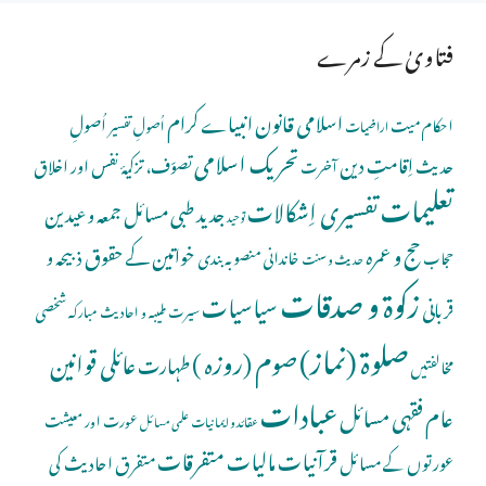
فتاویٰ کے زمرے
اسلامی قانون
انبیاے کرام
اُصولِ
احکام میت
اُصولِ تفسیر
اراضیات
تحریک اسلامی
اِقامتِ دین
حدیث
تصوّف، تزکیۂ نفس اور اخلاق
آخرت
تعلیمات
تفسیری اِشکالات
جدید طبی مسائل
جمعہ و عیدین
توحید
حج و عمرہ
خواتین کے حقوق
ذبیحہ و
خاندانی منصوبہ بندی
حجاب
حدیث و سنت
زکوۃ و صدقات
سیاسیات
قربانی
شخصی
سیرت طیبہ و احادیث مبارکہ
صلوة (نماز)
صوم (روزہ )
عائلی قوانین
طہارت
مخالفتیں
عبادات
عام فقہی مسائل
عورت اور معیشت
عقائد و ایمانیات
علمی مسائل
قرآنیات
مالیات
متفرقات
عورتوں کے مسائل
متفرق احادیث کی