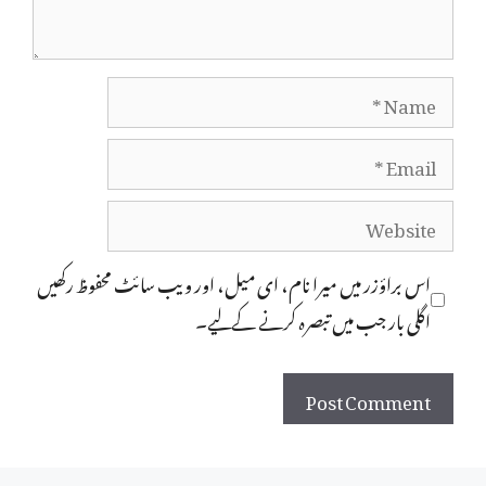
Name
Email
Website
اس براؤزر میں میرا نام، ای میل، اور ویب سائٹ محفوظ رکھیں
اگلی بار جب میں تبصرہ کرنے کےلیے۔