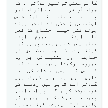
کا ہم معنی تو نہیں ہے؟تو اس کا
جواب آپ خود پالیتے اگر اس امر
پر غور فرماتے کہ ایک شخص
اجتماعی زندگی کے اندر رہتے
ہوئے قتل جیسے اجتماع کش فعل
کا ارتکاب بالعموم اپنے
حمایتیوں کے بل بوتے پر ہی کیا
کرتا ہے۔اگر وہ لوگ جن کی
حمایت اور پشتیبانی پر وہ
بھروسا رکھتا ہے،یہ جا ن لیں
کہ اس کی ایسی حرکات کی ذمہ
داری میں وہ بھی شریک ہوں
گے،تو اسے قابو میں رکھنے کی
خود کوشش کریں گے اور اسے ایسی
چھوٹ نہ دیں گے کہ وہ دوسروں کی
جانیں لیتا پھرے۔ کیا عجب ہے