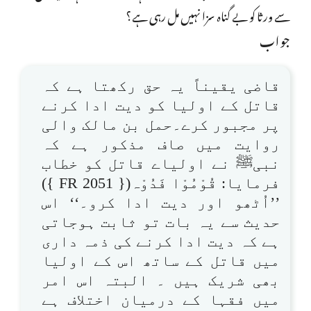
سے ورثا کو بے گناہ سزا نہیں مل رہی ہے؟
جواب
قاضی یقیناً یہ حق رکھتا ہے کہ
قاتل کے اولیا کو دیت ادا کرنے
پر مجبور کرے۔حمل بن مالک والی
روایت میں صاف مذکور ہے کہ
نبیﷺ نے اولیاے قاتل کو خطاب
فرمایا: قُوْمُوْا فَدُوْہ({ FR 2051 })
’’اُٹھو اور دیت ادا کرو۔‘‘ اس
حدیث سے یہ بات تو ثابت ہوجاتی
ہے کہ دیت ادا کرنے کی ذمہ داری
میں قاتل کے ساتھ اس کے اولیا
بھی شریک ہیں ۔ البتہ اس امر
میں فقہا کے درمیان اختلاف ہے