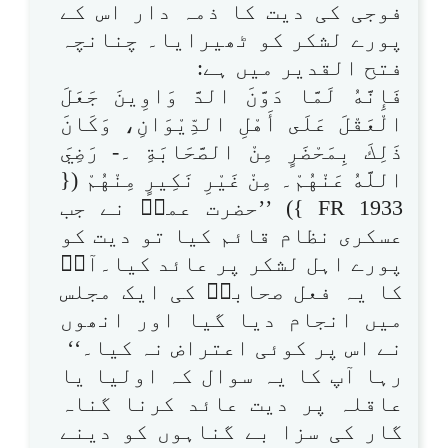
فوجی کی دیت کا ذمہ دار اس کے
پورے لشکر کو ٹھیرایا۔ چنانچہ
فتح القدیر میں ہے:
فَإِنَّهُ لَمَّا دَوَّنَ الدَّ وَاوِينَ جَعَلَ
الْعَقْلَ عَلَى أَهْلِ الدِّيْوَانِ، وَكَانَ
ذَلِكَ بِمَحْضَرٍ مِنْ الصَّحَابَةِ ۔- رَضِيَ
اللَّهُ عَنْهُمْ۔ مِنْ غَيْرِ نَكِيرٍ مِنْهُمْ ({
FR 1933 }) ’’حضرت عمرؓ نے جب
عسکری نظام قائم کیا تو دیت کو
پورے اہل لشکر پر عائد کیا۔آپؓ
کا یہ فعل صحابہؓ کی ایک مجلس
میں انجام دیا گیا اور انھوں
نے اس پر کوئی اعتراض نہ کیا۔‘‘
رہا آپ کا یہ سوال کہ اولیا یا
عاقلہ پر دیت عائد کرنا گناہ
گار کی سزا بے گناہوں کو دینے