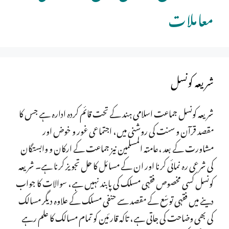
معاملات
شریعہ کونسل
شریعہ کونسل جماعت اسلامی ہند کے تحت قائم کردہ ادارہ ہے جس کا
مقصد قرآن و سنت کی روشنی میں، اجتماعی غور و خوض اور
مشاورت کے بعد ،عامتہ المسلمین نیز جماعت کے ارکان و وابستگان
کی شرعی رہ نمائی کرنا اور ان کے مسائل کا حل تجویز کرنا ہے۔ شریعہ
کونسل کسی مخصوص فقہی مسلک کی پابند نہیں ہے، سوالات کا جواب
دینے میں فقہی توسّع کے مقصد سے حنفی مسلک کے علاوہ دیگر مسالک
کی بھی وضاحت کی جاتی ہے، تاکہ قارئین کو تمام مسالک کا علم رہے