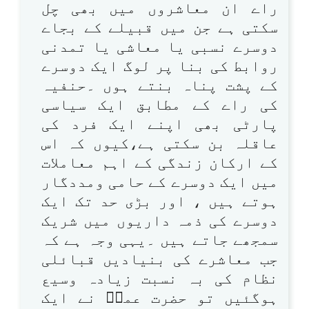
راے ان معاشروں میں بھی چل
سکتی ہے جن میں قبیلے کے بجاے
دوسرے نسبی یا معاشی یا تمدنی
روابط کی بنا پر لوگ ایک دوسرے
کے پشت پناہ بنتے ہوں ۔حنفیہ
کی راے کے مطابق ایک سیاسی
پارٹی بھی اپنے ایک فرد کی
عاقلہ بن سکتی ہے،کیوں کہ اس
کے ارکان زندگی کے اہم معاملات
میں ایک دوسرے کے حامی ومددگار
ہوتے ہیں ، اور بڑی حد تک ایک
دوسرے کی ذمہ داریوں میں شریک
سمجھے جاتے ہیں ۔یہی وجہ ہے کہ
جب معاشرے کی بنیادیں قبائلی
نظام کی بہ نسبت زیادہ وسیع
ہوگئیں تو حضرت عمرؓ نے ایک