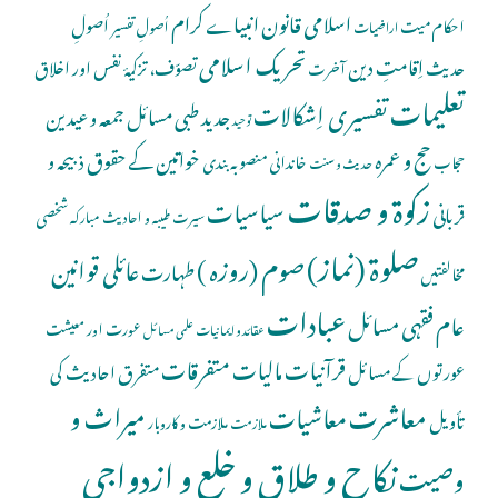
اسلامی قانون
انبیاے کرام
اُصولِ
احکام میت
اُصولِ تفسیر
اراضیات
تحریک اسلامی
اِقامتِ دین
حدیث
تصوّف، تزکیۂ نفس اور اخلاق
آخرت
تعلیمات
تفسیری اِشکالات
جدید طبی مسائل
جمعہ و عیدین
توحید
حج و عمرہ
خواتین کے حقوق
ذبیحہ و
خاندانی منصوبہ بندی
حجاب
حدیث و سنت
زکوۃ و صدقات
سیاسیات
قربانی
شخصی
سیرت طیبہ و احادیث مبارکہ
صلوة (نماز)
صوم (روزہ )
عائلی قوانین
طہارت
مخالفتیں
عبادات
عام فقہی مسائل
عورت اور معیشت
عقائد و ایمانیات
علمی مسائل
قرآنیات
مالیات
متفرقات
عورتوں کے مسائل
متفرق احادیث کی
معاشرت
میراث و
معاشیات
تأویل
ملازمت و کاروبار
ملازمت
نکاح و طلاق و خلع و ازدواجی
وصیت