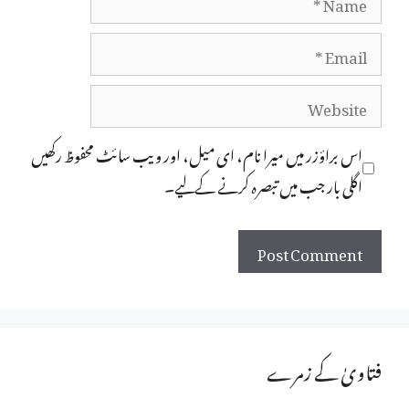
Email
Website
اس براؤزر میں میرا نام، ای میل، اور ویب سائٹ محفوظ رکھیں
اگلی بار جب میں تبصرہ کرنے کےلیے۔
فتاویٰ کے زمرے