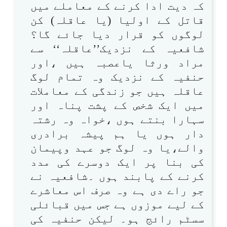
کہ دیت ادا کرنے کے معاملے میں
قاتل کے اولیا (یا عاقلہ) کن
لوگوں کو قرار دیا جائے گا؟
شافعیہ کے نزدیک’’عاقلہ‘‘ سے
مراد ورثا یاعصبہ ہیں ،اور
حنفیہ کے نزدیک وہ تمام لوگ
عاقلہ ہیں جو زندگی کے معاملات
میں ایک شخص کے پشت پناہ اور
سہارا بنتے ہوں ،خواہ وہ رشتہ
دار ہوں یا ہم پیشہ برادری
والے،یا وہ لوگ جو عہد وپیمان
کی بنا پر ایک دوسرے کی مدد
کرنے کے پابند ہوں ۔شافعیہ نے
جو راے دی ہے وہ صرف اس معاشرے
کے لیے موزوں ہے جس میں قبائلی
سسٹم رائج ہو۔ لیکن حنفیہ کی