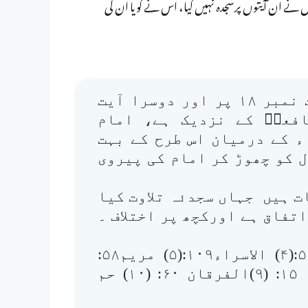
س نے ان آیتوں پرسجدہ نہیں کیا، اس نے گویا ان کی
سورئہ حج میں دوسجدے ہیں : ایک آیت نمبر ۱۸ پر اور دوسرا آیت
م شافعیؒ کے نزدیک ہے، امام
ء کے درمیان اس طرح کے بہت
ل کو چھوڑ کر امام کی پیروی
ہ(۱۵) ایسے مقامات ہیں جہاں سجدئہ تلاوت کیا
تفاق ہے اورکچھ پر اختلاف ۔
(۱)الاعراف۲۰۶:(۲) الرعد۱۵:(۳)النحل۵۰:(۴) الاسراء۱۰۹:(۵) مریم۵۸:
(۶) الحج ۱۸: (۷)النمل ۲۷: (۸)السجدۃ ۱۵: (۹)الفرقان ۶۰: (۱۰) حم