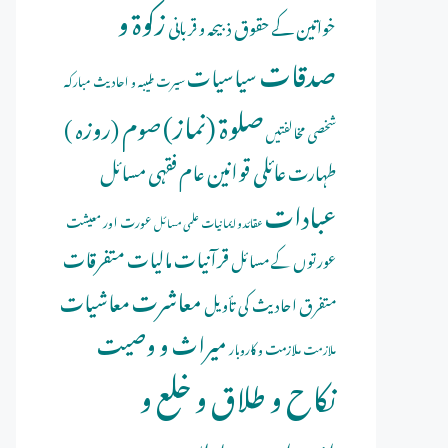
زکوۃ و
خواتین کے حقوق
ذبیحہ و قربانی
صدقات
سیاسیات
سیرت طیبہ و احادیث مبارکہ
صلوة (نماز)
صوم (روزہ )
شخصی مخالفتیں
عائلی قوانین
عام فقہی مسائل
طہارت
عبادات
عورت اور معیشت
عقائد و ایمانیات
علمی مسائل
قرآنیات
مالیات
متفرقات
عورتوں کے مسائل
معاشرت
معاشیات
متفرق احادیث کی تأویل
میراث و وصیت
ملازمت و کاروبار
ملازمت
نکاح و طلاق و خلع و