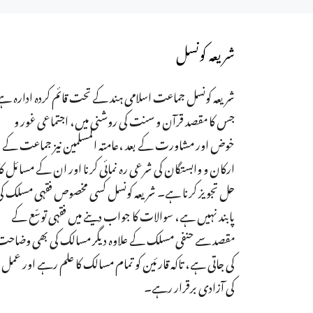
شریعہ کونسل
شریعہ کونسل جماعت اسلامی ہند کے تحت قائم کردہ ادارہ ہے
جس کا مقصد قرآن و سنت کی روشنی میں، اجتماعی غور و
خوض اور مشاورت کے بعد ،عامتہ المسلمین نیز جماعت کے
ارکان و وابستگان کی شرعی رہ نمائی کرنا اور ان کے مسائل کا
حل تجویز کرنا ہے۔ شریعہ کونسل کسی مخصوص فقہی مسلک ک
پابند نہیں ہے، سوالات کا جواب دینے میں فقہی توسّع کے
مقصد سے حنفی مسلک کے علاوہ دیگر مسالک کی بھی وضاح
کی جاتی ہے، تاکہ قارئین کو تمام مسالک کا علم رہے اور عمل
کی آزادی برقرار رہے۔