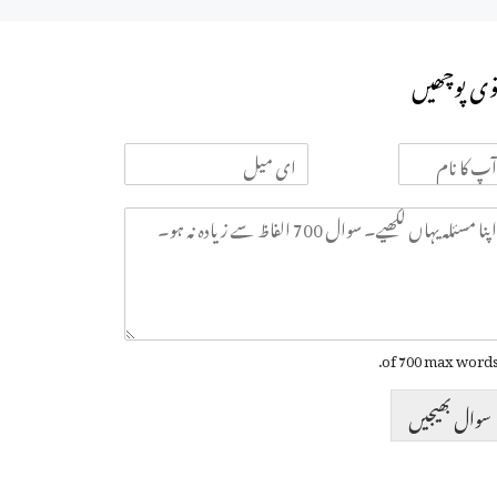
وی پوچھیں
سوال بھیجیں