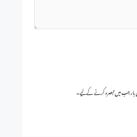
ی بار جب میں تبصرہ کرنے کےلیے۔