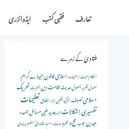
Ski
t
تعارف
فقہی کتب
ایڈوائزری
conten
فتاویٰ کے زمرے
اسلامی قانون
انبیاے کرام
احکام میت
اراضیات
تحریک
اِقامتِ دین
اُصولِ حدیث
اُصولِ تفسیر
آخرت
تعلیمات
اسلامی
تصوّف، تزکیۂ نفس اور اخلاق
تفسیری اِشکالات
جدید طبی مسائل
جمعہ و
توحید
حج و عمرہ
عیدین
خاندانی منصوبہ بندی
حجاب
حدیث و سنت