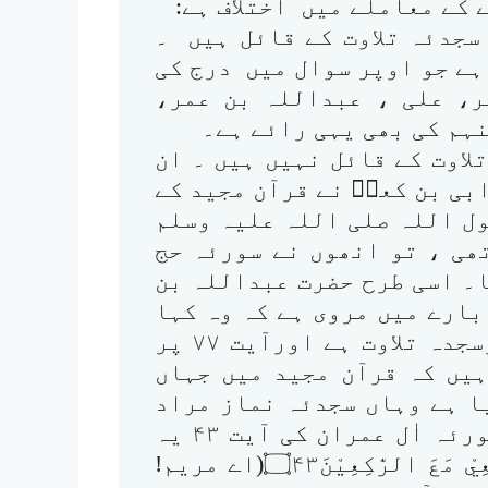
 کے معاملے میں اختلاف ہے:
اس پر سجدئہ تلاوت کے قائل ہیں ۔
 ہے جو اوپر سوال میں درج کی
ر، علی ، عبداللہ بن عمر،
ہم کی بھی یہی رائے ہے۔
اوت کے قائل نہیں ہیں ۔ ان
بی بن کعبؓ نے قرآن مجید کے
ل اللہ صلی اللہ علیہ وسلم
ھی ، تو انھوں نے سورئہ حج
جدہ (آیت نمبر ۱۸) بتایا۔ اسی طرح حضرت عبداللہ بن
ارے میں مروی ہے کہ وہ کہا
کرتے تھے کہ سورئہ حج کی آیت ۱۸ پرسجدہ تلاوت ہے اورآیت ۷۷ پر
یں کہ قرآن مجید میں جہاں
ا ہے وہاں سجدئہ نماز مراد
ہوتا ہے ، سجدئہ تلاو ت نہیں ۔مثلاً سورئہ اٰل عمران کی آیت ۴۳ یہ
ہے :يٰمَرْيَمُ اقْنُتِىْ لِرَبِّكِ وَاسْجُدِيْ وَارْكَعِيْ مَعَ الرّٰكِعِيْنَ۝۴۳(اے مریم!