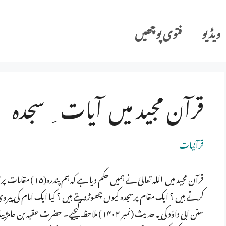
ویڈیو
فتوی پوچھیں
قرآن مجید میں آیات ِ سجدہ
قرآنیات
کرتے ہیں ؟ ایک مقام پرسجدہ کیوں چھوڑدیتے ہیں ؟ کیا ایک امام کی پیر
سنن ابی داؤد کی یہ حدیث (نمبر ۱۴۰۲) ملاحظہ کیجی