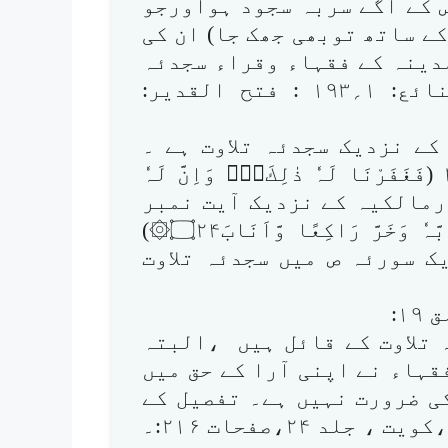
 کے آگے سربہ سجود ہواورجو
ے ساتھ توبھی جھک جا) ان کی
ل یہ بھی ہے کہ الحج ۔۷۷ پرمدینہ کے فقہاء وقراء سجدئہ
تلاوت نہیں کرتے تھے۔ (بدائع الصنائع: ۱؍۱۹۳ : فتح القدیر:
کے نزدیک سجدئہ تلاوت ہے ۔
البتہ حنفیہ کے نزدیک آیت نمبر ۲۵ (فَغَفَرْنَا لَہٗ ذٰلِكَ۝۰ۭ وَاِنَّ لَہٗ
ْفٰى وَحُسْنَ مَاٰبٍ۝۲۵ ) پر اورمالکیہ کے نزدیک آیت نمبر
۲۴ (وَظَنَّ دَاوٗدُ اَنَّمَا فَتَنّٰہُ فَاسْتَغْفَرَ رَبَّہٗ وَخَرَّ رَاكِعًا وَّاَنَابَ۝۲۴۞)
ک سورئہ ص میں سجدئہ تلاوت
 تلاوت کے قائل ہیں ،البتہ
قہاء نے اپنی آرا کے حق میں
ی ضرورت نہیں ہے۔ تفصیل کے
لیے ملاحظہ کیجیےالموسوعۃ الفقھیۃ ،کویت ، جلد ۲۴،صفحات ۲۱۶:۔