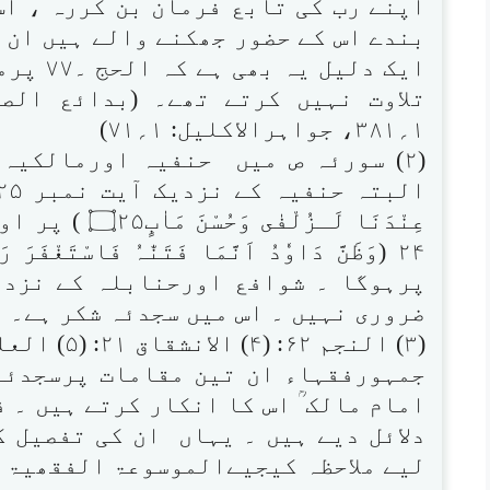
اپنے رب کی تابع فرمان بن کررہ ، اس
بندے اس کے حضور جھکنے والے ہیں ان ک
ایک دلی
۱؍۳۸۱، جواہرالاکلیل: ۱؍۷۱)
(۲) سورئہ ص میں حنفیہ اورمالکیہ 
عِنْدَنَا لَـزُل
پرہوگا ۔ شوافع اورحنابلہ کے نزدی
ضروری نہیں ۔ اس میں سجدئہ شکر ہے۔
(۳) النجم ۶۲: (۴) الانشقاق ۲۱: (۵) العلق ۱۹:
جمہورفقہاء ان تین مقامات پرسجدئہ
امام مالک ؒ اس کا انکار کرتے ہیں ۔ ف
دلائل دیے ہیں ۔ یہاں ان کی تفصیل ک