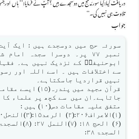
دریافت کیا:کیا سورئہ حج میں دوسجدے ہیں ؟ آپؐ نے فرمایا:’’ ہاں اورج
تلاوت ہی نہیں کی۔‘‘
جواب
نمبر ۷۷ پر۔ دوسرا سجدہ اما
ابوحنیفہؒ کے نزدیک نہیں ہے۔ فقہا
سے اختلافات ہیں ۔ اسے اللہ اور رسو
نہیں قراردیا جاسکتاہے۔
قرآن مجید میں پندر
جاتاہے۔ان میں سے کچھ پر علماء کا ا
متفق علیہ مقامات دس(۱۰) ہیں :
السجدۃ ۳۸: