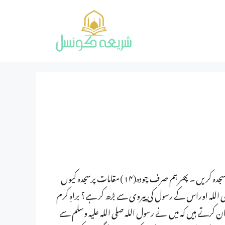
قرآن مجید میں اللہ تعالیٰ نے ہمیں حکم دیا ہے کہ ہم پندرہ(۱۵) مقامات پرسجدہ کریں ۔ پھر ہم صرف چودہ(۱۴) مقامات پرسجدہ کیوں
وی اللہ اوراس کے رسول کی پیروی سے بڑھ کر ہے؟ براہِ کرم
ے۔ حضرت عقبہ بن عامرؓ بیان کرتے ہیں کہ میں نے رسول اللہ صلی اللہ علیہ وسلم سے