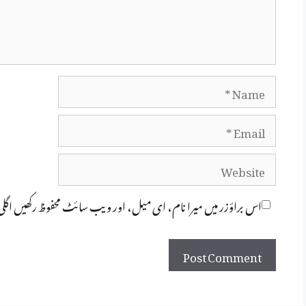
Name
Email
Website
اس براؤزر میں میرا نام، ای میل، اور ویب سائٹ محفوظ رکھیں اگل