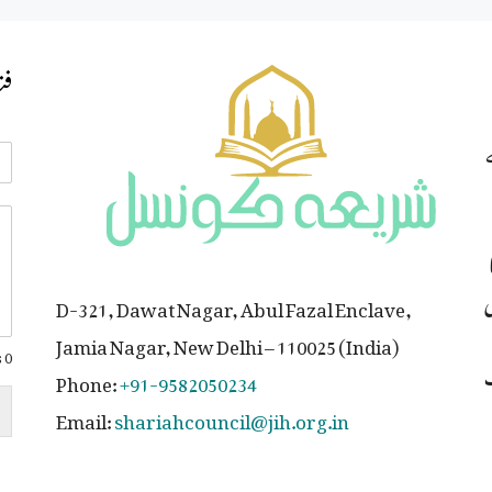
فت
ی
D-321, Dawat Nagar, Abul Fazal Enclave,
Jamia Nagar, New Delhi – 110025 (India)
0 of 700 max words.
ت
Phone:
+91-9582050234
Email:
shariahcouncil@jih.org.in