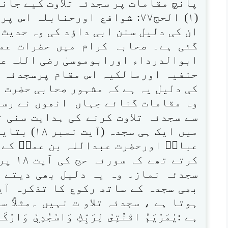
پانچ مقامات پر سجدئہ تلاوت کیے جانے
(۱) الحج۷۷: شوافع اورحنابلہ 
ان کی دلیل سنن ابی داؤد کی وہ حدیث
گئی ہے۔ صحابہ کرام میں حضرات عم
ابوالدرداء اورابوموسیٰ رضی اللہ عن
حنفیہ اورمالکیہ اس مقام پرسجدئہ تل
کی دلیل یہ ہے کہ مشہور صحابی حضرت ا
وہ مقامات گنائے جہاں انھوں نے رسو
سے سجدئہ تلاوت کرنے کی ہدایت سنی ت
میں ایک ہی س
عباسؓ اورحضرت عبداللہ بن عمرؓ کے ب
سجدئہ نماز۔ وہ یہ دلیل بھی دیتے ہ
بھی سجدہ کے ساتھ رکوع کا تذکرہ آی