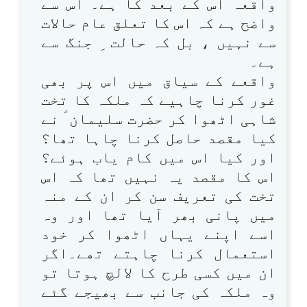
واقعہ اس کے بعد کا ہے۔ اس سے
واضح ہے کہ اس کا تعلق عام حالات
سے نہیں ، بل کہ حالت ِ جنگ سے
ہے۔
واقعے کے سیاق میں اس پر بھی
غور کرنا چاہیے کہ ملکہ کا تخت
شاہی اٹھوا کر حضرت سلیمان ؑ نے
کیا مقصد حاصل کرنا چاہا تھا؟
اور کیا اس میں کام یاب ہوئے؟
اس کا مقصد یہ نہیں تھا کہ اس
تخت کی تعریف سن کر ان کے منہ
میں پانی بھر آیا تھا اور وہ
اسے اپنے یہاں اٹھوا کر خود
استعمال کرنا چاہتے تھے۔اگر
ان میں کسی طرح کا لالچ ہوتا تو
وہ ملکہ کی جانب سے بھیجے گئے