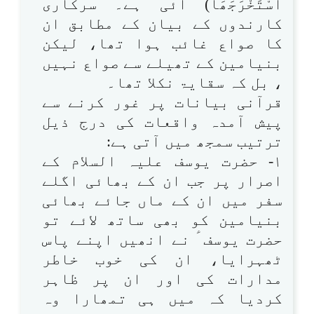
اسْتَخْرَجَھَا) آئی ہے۔ سرکاری
کارندوں کے بیان کے مطابق ان
کا صواع غائب ہوا تھا، لیکن
بنیامین کے تھیلے سے صواع نہیں
، بل کہ سقایۃ نکلا تھا۔
قرآنی بیانات پر غور کرنے سے
پیش آمدہ واقعات کی درج ذیل
ترتیب سمجھ میں آتی ہے:
۱- حضرت یوسف علیہ السلام کے
اصرار پر جب ان کے بھائی اگلے
سفر میں ان کے ماں جائے بھائی
بنیامین کو بھی ساتھ لائے تو
حضرت یوسف ؑ نے انھیں اپنے پاس
ٹھہرایا، ان کی خوب خاطر
مدارات کی اور ان پر ظاہر
کردیا کہ میں ہی تمھارا وہ