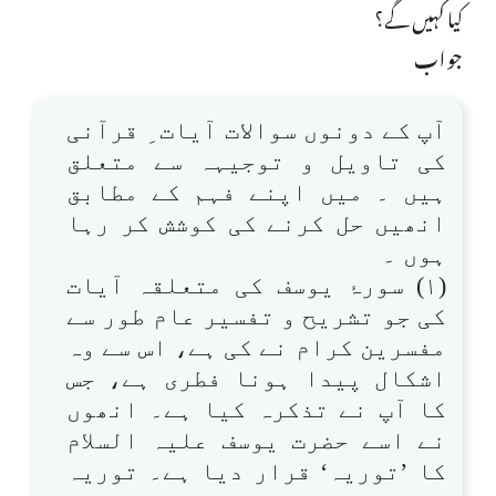
کیا کہیں گے؟
جواب
آپ کے دونوں سوالات آیات ِ قرآنی
کی تاویل و توجیہہ سے متعلق
ہیں ۔ میں اپنے فہم کے مطابق
انھیں حل کرنے کی کوشش کر رہا
ہوں ۔
(۱) سورۂ یوسف کی متعلقہ آیات
کی جو تشریح و تفسیر عام طور سے
مفسرین کرام نے کی ہے، اس سے وہ
اشکال پیدا ہونا فطری ہے، جس
کا آپ نے تذکرہ کیا ہے۔ انھوں
نے اسے حضرت یوسف علیہ السلام
کا ’توریہ‘ قرار دیا ہے۔ توریہ