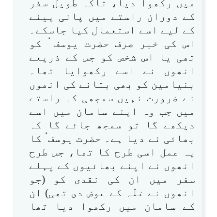
میں رکھوا دیا، تاکہ طویل سفر
کے دوران راستے میں پانی پینے
کے لیے اسے استعمال کیا جاسکے۔
اس کی خبر صرف حضرت یوسف ؑ کو
تھی یا اس شخص کو جس کے ذریعے
انھوں نے اسے رکھوایا تھا۔
بنیامین کو بھی بتانے کی انھوں
نے ضرورت نہیں سمجھی کہ راستے
میں جب وہ اپنے سامان میں اسے
دیکھے گا تو سمجھ جائے گا کہ
بھائی نے دیا ہے۔ حضرت یوسف ؑ کا
یہ عمل اسی طرح کا تھا، جس طرح
انھوں نے اپنے بھائیوں کے پہلے
سفر میں ان کی نقدی کو (جو
انھوں نے غلّہ کے عوض دی تھی) ان
کے سامان میں رکھوا دیا تھا