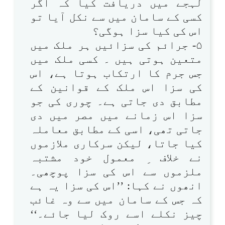
لہجے میں دریافت کیا کہ اگر
کسی کے سامان میں سے نکل آیا تو
اس کی کیا سزا ہوگی؟
۵- جرائم کی سزائیں ہر ملک میں
متعین ہوتی ہیں ۔ کسی ملک میں
جس جرم کا ارتکاب ہوتا ہے، اس
کی سزا اس ملک کے قوانین کے
مطابق دی جاتی ہے۔ چوری کی جو
سزا اس زمانے میں مصر میں دی
جاتی تھی، اسی کے مطابق معاملہ
کیا جاتا، لیکن سرکاری ملازموں
نے خلاف ِ معمول خود مشتبہ
ملزموں سے اس کی سزا پوچھی۔
انھوں نے کہا: ’’اس کی سزا یہ ہے
کہ جس کے سامان میں سے وہ غائب
چیز نکلے اسے روک لیا جائے۔‘‘