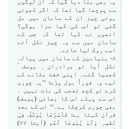
یہ بھی بتا دیا گیا کہ ان لوگوں
سے پوچھا گیا تھا کہ اگر کھوئی
ہوئی چیز ان کے سامان میں مل
گئی تو اس کی کیا سزا ہوگی؟
انھوں نے کہا تھا کہ جس کے
سامان میں سے وہ چیز نکل آئے
اسے روک لیا جائے۔
۸- بنیامین کے سامان میں پیالہ
نکل آیا تو برادران ِ یوسف ؑ
کھسیا گئے۔ اپنی خفت مٹانے کے
لیے وہ فوراً بول پڑے: ’’یہ چوری
کرے تو کچھ تعجب کی بات نہیں ۔
اس سے پہلے اس کا بھائی (یوسف)
بھی چوری کرچکا ہے۔‘‘ اس کے بعد
قرآن کہتا ہے: فَاَسَرَّھََا یُوْسُُفُ فِیْ
نَفْسِہٖ وَلَمْ یُبْدِھَا لَھُم (آیت: ۷۷)