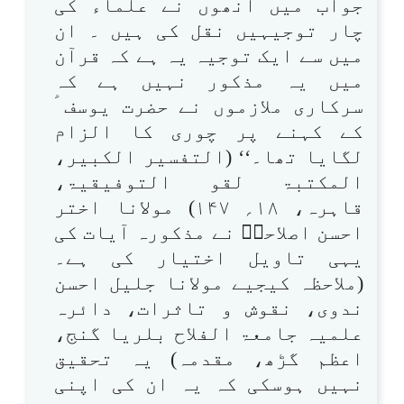
جواب میں انھوں نے علماء کی
چار توجیہیں نقل کی ہیں ۔ ان
میں سے ایک توجیہ یہ ہے کہ قرآن
میں یہ مذکور نہیں ہے کہ
سرکاری ملازموں نے حضرت یوسف ؑ
کے کہنے پر چوری کا الزام
لگایا تھا۔‘‘ (التفسیر الکبیر،
المکتبۃ لقو التوفیقیۃ،
قاہرہ، ۱۸؍ ۱۴۷) مولانا اختر
احسن اصلاحیؒ نے مذکورہ آیات کی
یہی تاویل اختیار کی ہے۔
(ملاحظہ کیجیے مولانا جلیل احسن
ندوی، نقوش و تاثرات، دائرہ
علمیہ جامعۃ الفلاح بلریا گنج،
اعظم گڑھ، مقدمہ) یہ تحقیق
نہیں ہوسکی کہ یہ ان کی اپنی