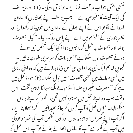
تشفی بخش جواب مرحمت فرمایے۔ نوازش ہوگی۔ (۱) سورۂ یوسف
کی ایک آیت کا مفہوم یہ ہے: ’’جب یوسف اپنے بھائیوں کا سامان
لدوانے لگا تو اس نے اپنے بھائی کے سامان میں خود پیالہ رکھوادیا اور
پھر چوری کے الزام میں اسے اپنے پاس روک لیا۔‘‘ کیا یہ جھوٹ
بولنا اور جھوٹ پر عمل کرنا نہیں ہوا؟ کیا ایک شخص نبی ہوتے
ہوئے جھوٹ بول سکتا ہے؟ اس بات کو سر سری طور پر نہ لیں ۔
کیوں کہ ہم ایک نبی پر ایمان ہی اس بنیاد پر لاتے ہیں کہ وہ اپنی زندگی
میں کسی معاملے میں کبھی جھوٹ نہیں بول سکتا۔ (۲) سورۂ نمل میں
ہے کہ ’’حضرت سلیمان علیہ السلام نے ملکۂ سبا کا شاہی تخت، اس
وقت جب وہ اپنے محل میں موجود نہیں تھی، اٹھوا کر اپنے یہاں
منگوالیا۔‘‘ اس فعل کو آپ کیوں کر جائز ٹھہرائیں گے؟ بھلا بتایے،
اگر آپ اپنے گھر میں موجود نہ ہوں اور کوئی شخص آپ کی غیر موجودگی
میں آپ کے گھر سے آپ کا سامان اٹھا لے جائے تو آپ اس عمل کو