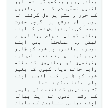
بھائی ہوں ، جو کھو گیا تھا اور
انھیں تسلّی دی کہ وہ بھائیوں
کے جور و ستم پر دل گرفتہ نہ
ہوں ۔ اس موقع پر اگرچہ حضرت
یوسف ؑ کی دلی خواہش تھی کہ اپنے
بھائی کو اپنے پاس روک لیں ،
لیکن وہ مصلحتاً ابھی اپنے
دوسرے بھائیوں پر خود کو ظاہر
نہیں کرنا چاہتے تھے۔ اس لیے
بنیامین کو بھائیوں کے ساتھ
واپس جانے دیا۔ کیوں کہ بغیر
خود کو ظاہر کیے انھیں اپنے
پاس روکنا ممکن نہ تھا۔
۲- بھائیوں کے قافلے کی واپسی
کے وقت انھوں نے ایک پیالہ
اپنے بھائی بنیامین کے سامان