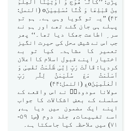
پڑی: ’’کَاَنَّہٗ ھُوَج وَ اُوْتِیْنَا الْعِلْمَ
مِنْ قَبْلِھَا وَ کُنَّا مُسْلِمِیْنَo (النمل:
۴۲) ’’یہ تو گویا وہی ہے۔ ہم تم
پہلے ہی جان گئے تھے اور ہم نے
سر ِ اطاعت جھکا دیا تھا۔‘‘ پھر
جب اس نے شیش محل کی حیرت انگیز
تعمیر کا مشاہدہ کیا تو بے
اختیار اپنے قبول اسلام کا اعلان
کردیا: قَالَتْ رَبِّ اِنِّیْ ظَلَمْتُ نَفْسِیْ وَ
اَسْلَمْتُ مَعَ سُلَیْمٰنُ لِلّٰہِ رَبِّ
الْعٰلَمِیْنَoع (النمل:۴۴)
مولانا مودودیؒ نے اس واقعے کے
سلسلے کے بعض اشکالات کا جواب
اپنے ایک مضمون میں دیا ہے،
اسے تفہیمات، جلد دوم (ص: ۵۹-
۷۱) میں ملاحظہ کیا جاسکتا ہے۔