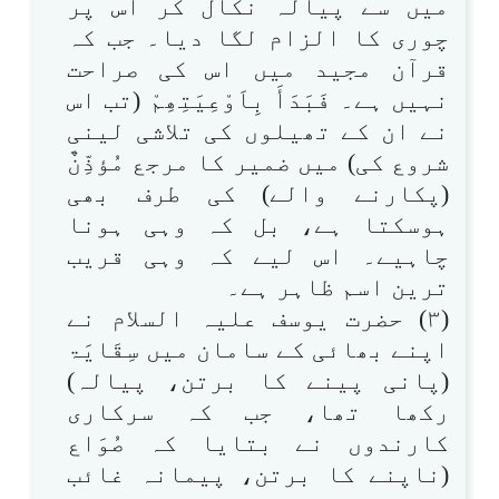
میں سے پیالہ نکال کر اس پر
چوری کا الزام لگا دیا۔ جب کہ
قرآن مجید میں اس کی صراحت
نہیں ہے۔ فَبَدَأَ بِاَوْعِیَتِھِمْ (تب اس
نے ان کے تھیلوں کی تلاشی لینی
شروع کی) میں ضمیر کا مرجع مُؤذِّنٌ
(پکارنے والے) کی طرف بھی
ہوسکتا ہے، بل کہ وہی ہونا
چاہیے۔ اس لیے کہ وہی قریب
ترین اسم ظاہر ہے۔
(۳) حضرت یوسف علیہ السلام نے
اپنے بھائی کے سامان میں سِقَایَۃ
(پانی پینے کا برتن، پیالہ)
رکھا تھا، جب کہ سرکاری
کارندوں نے بتایا کہ صُوَاع
(ناپنے کا برتن، پیمانہ غائب