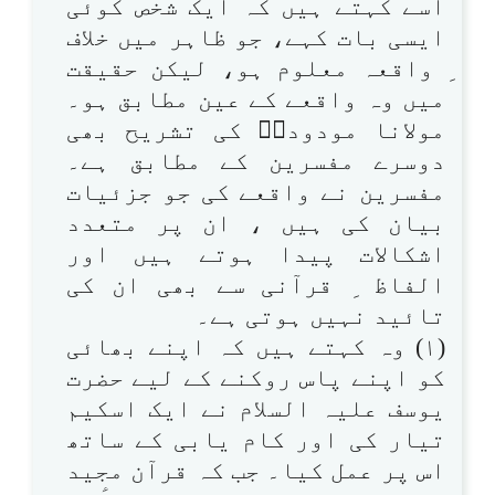
اسے کہتے ہیں کہ ایک شخص کوئی
ایسی بات کہے، جو ظاہر میں خلاف
ِ واقعہ معلوم ہو، لیکن حقیقت
میں وہ واقعے کے عین مطابق ہو۔
مولانا مودودیؒ کی تشریح بھی
دوسرے مفسرین کے مطابق ہے۔
مفسرین نے واقعے کی جو جزئیات
بیان کی ہیں ، ان پر متعدد
اشکالات پیدا ہوتے ہیں اور
الفاظ ِ قرآنی سے بھی ان کی
تائید نہیں ہوتی ہے۔
(۱) وہ کہتے ہیں کہ اپنے بھائی
کو اپنے پاس روکنے کے لیے حضرت
یوسف علیہ السلام نے ایک اسکیم
تیار کی اور کام یابی کے ساتھ
اس پر عمل کیا۔ جب کہ قرآن مجید