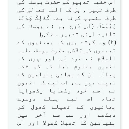
اس خفیہ تدبیر کو حضرت یوسف ؑ کی
طرف نہیں ، بل کہ اللہ تعالیٰ کی
طرف منسوب کرتا ہے۔ کَذٰلِکَ کِدْنَا
لِیُوْسُفَ (اس طرح ہم نے یوسف کی
تائید اپنی تدبیر سے کی)
(۲) وہ کہتے ہیں کہ بھائیوں کے
تھیلوں کی تلاشی حضرت یوسف علیہ
السلام نے خود لی اور چوں کہ
انھیں معلوم تھا کہ گم شدہ
پیالہ ان کے بھائی بنیامین کے
تھیلے میں ہے، اس لیے کہ انھوں
نے اسے خود رکھایا رکھوایا
تھا، اس لیے پہلے دوسرے
بھائیوں کے تھیلے کھول کر
دیکھے اور سب سے آخر میں
بنیامین کا تھیلا کھولا اور اس