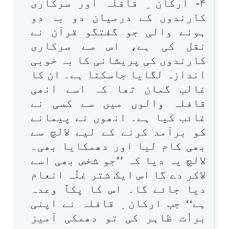
۴- ارکان ِ قافلہ اور سرکاری
کارندوں کے درمیان دو بہ دو
ہونے والی جو گفتگو قرآن نے
نقل کی ہے، اس سے سرکاری
کارندوں کی پریشانی کا بہ خوبی
اندازہ لگایا جاسکتا ہے۔ ان کا
غالب گمان تھا کہ اسے انھی
قافلہ والوں میں سے کسی نے
غائب کیا ہے۔ انھوں نے پیمانے
کو برآمد کرنے کے لیے لالچ سے
بھی کام لیا اور دھمکایا بھی۔
لالچ یہ دیا کہ ’’جو شخص بھی اسے
لاکر دے گا اس ایک شتر غلّہ انعام
دیا جائے گا۔ اس کا پکاّ وعدہ
ہے‘‘ جب ارکان ِ قافلہ نے اپنی
برأت ظاہر کی تو دھمکی آمیز