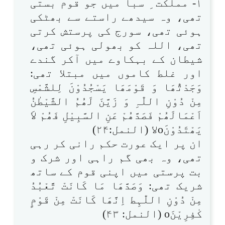
۱- مملکت ِ سبا میں جو قوم بستی
تھی، وہ سیدھے راستے سے بھٹکی
ہوئی تھی، سورج کی پرستش کرتی
تھی، اللہ کو بھولی ہوئی تھی،
شیطان کے بہکاوے میں آکر گندے
اور غلط کاموں میں مبتلا تھی:
وَجَدْتُّھَا وَ قَوْمَھَا یَسْجُدُوْنَ لِلشَّمْسِ
مِنْ دُوْنِ اللّٰہِ وَ زَیَّنَ لَھُمُ الشَّیْطٰنُ
اَعْمَالَھُمْ فَصَدَّھُمْ عَنِ السَّبِیْلِ فَھُمْ لاَ
یَھْتَدُوْنَoلا (النمل:۲۴)
ان پر ایک عورت حکم رانی کر رہی
تھی، وہ بھی گم راہی اور شرک و
بت پرستی میں اپنی قوم کے ساتھ
شریک تھی: وَصَدَّھَا مَا کَانَتْ تَّعْبُدُ
مِنْ دُوْنِ اللّٰہِط اِنَّھَا کَانَتْ مِنْ قَوْمٍ
کٰفِرِیْنَo (النمل: ۴۳)