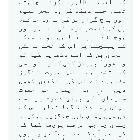
کا ایسا مظاہرہ کرنا چاہتے
تھے، جسے دیکھ کر وہ محض مطیع
اور باج گزار بن کر نہ رہ جائے،
بل کہ نعمت ِ ایمانی سے بہرہ ور
ہوجائے اور ایسا ہی ہوا۔ ملکہ
کے پہنچنے پر اس کا تخت بالکل
انجان بن کر اسے دکھایا گیا تو
وہ فوراً پہچان گئی کہ یہ تو اسی
کا تخت ہے۔ اس حیرت انگیز
مظاہرے نے اس کی آنکھیں کھول
دیں اور وہ ایمان جو حضرت
سلیمان ؑ کی پہلی دعوت پر اسے
اپنی رمق دکھا گیا تھا، ا س کے
دل میں پوری طرح جاگزیں ہوگیا۔
چناں چہ جب اس سے پوچھا گیا کہ
کیا یہ آپ کا تخت ہے؟ تو وہ بول