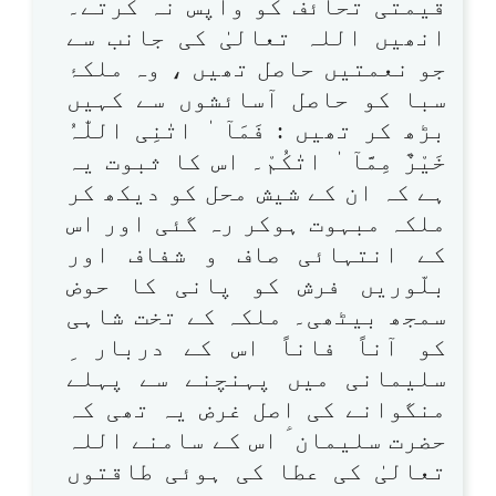
قیمتی تحائف کو واپس نہ کرتے۔
انھیں اللہ تعالیٰ کی جانب سے
جو نعمتیں حاصل تھیں ، وہ ملکۂ
سبا کو حاصل آسائشوں سے کہیں
بڑھ کر تھیں : فَمَآ ٰ اتٰنِی اللّٰہُ
خَیْرٌ مِمَّآ ٰ اتٰکُمْ۔ اس کا ثبوت یہ
ہے کہ ان کے شیش محل کو دیکھ کر
ملکہ مبہوت ہوکر رہ گئی اور اس
کے انتہائی صاف و شفاف اور
بلّوریں فرش کو پانی کا حوض
سمجھ بیٹھی۔ ملکہ کے تخت شاہی
کو آناً فاناً اس کے دربار ِ
سلیمانی میں پہنچنے سے پہلے
منگوانے کی اصل غرض یہ تھی کہ
حضرت سلیمان ؑ اس کے سامنے اللہ
تعالیٰ کی عطا کی ہوئی طاقتوں