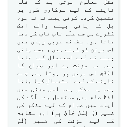
عقل معلوم ہوتی ہے کہ غلّہ
ناپنے کے لیے سرکاری طور پر
متعین کردہ کوئی پیمانہ نہ ہو،
بل کہ پانی پینے والے ایک
کٹورے ہی سے غلّہ ناپ ناپ کر دیا
جاتا ہو۔ سِقَایَۃ عربی زبان میں
اس برتن کو کہتے ہیں ، جسے پانی
پینے کے لیے استعمال کیا جاتا
ہے۔ یہ مؤنث ہے اور صواع کا
اطلاق اس برتن پر ہوتا ہے، جسے
ناپنے کے لیے استعمال کیا جاتا
ہے۔ یہ مذکر ہے۔ اسی معنی میں
لفظ صاع بھی مستعمل ہے۔ آگے کی
آیات میں صواع کے لیے مذکر کی
ضمیر (وَ لِمَنْ جَآئَ بِہٖ) اور سقایۃ
کے لیے مؤنث کی ضمیر (ثُمَّ