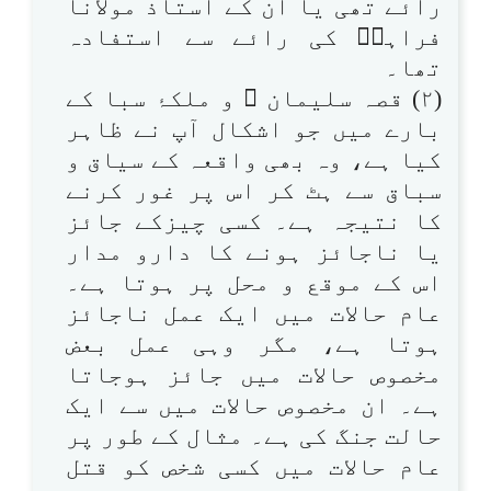
رائے تھی یا ان کے استاذ مولانا
فراہیؒ کی رائے سے استفادہ
تھا۔
(۲) قصہ سلیمان ؑ و ملکۂ سبا کے
بارے میں جو اشکال آپ نے ظاہر
کیا ہے، وہ بھی واقعہ کے سیاق و
سباق سے ہٹ کر اس پر غور کرنے
کا نتیجہ ہے۔ کسی چیزکے جائز
یا ناجائز ہونے کا دارو مدار
اس کے موقع و محل پر ہوتا ہے۔
عام حالات میں ایک عمل ناجائز
ہوتا ہے، مگر وہی عمل بعض
مخصوص حالات میں جائز ہوجاتا
ہے۔ ان مخصوص حالات میں سے ایک
حالت جنگ کی ہے۔ مثال کے طور پر
عام حالات میں کسی شخص کو قتل