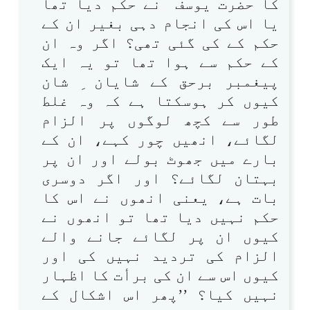
کا حضرت یوسف ؑ نے حکم دیا تھا
یا اس کی انجام دہی بغیر ان کے
حکم کے کی گئی تھی؟ اگر وہ ان
کے حکم سے ہوا تھا تو یہ ایک
پیغمبر برحق کے شایان ِ شان
کیوں کر ہوسکتا ہے کہ وہ غلط
طور سے کچھ لوگوں پر الزام
لگائے، انھیں چور کہے، ان کے
بارے میں جھوٹ بولے اور ان پر
بہتان لگائے؟ اور اگر دوسری
بات ہے، یعنی انھوں نے اس کا
حکم نہیں دیا تھا تو انھوں نے
کیوں ان پر لگائے جانے والے
الزام کی تردید نہیں کی اور
کیوں اس سے ان کی برأت کا اظہار
نہیں کیا؟ ’’پھر اس اشکال کے