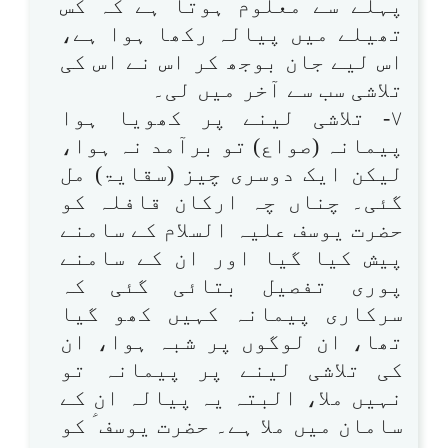
پہلے سے معلوم ہوتا ہے کہ کس
تھیلے میں پیالہ رکھا ہوا ہے،
اس لیے جان بوجھ کر اس نے اس کی
تلاشی سب سے آخر میں لی۔
۷- تلاشی لینے پر کھویا ہوا
پیمانہ (صواع) تو برآمد نہ ہوا،
لیکن ایک دوسری چیز (سقایۃ) مل
گئی۔ چناں چہ ارکان قافلہ کو
حضرت یوسف علیہ السلام کے سامنے
پیش کیا گیا اور ان کے سامنے
پوری تفصیل بتائی گئی کہ
سرکاری پیمانہ کہیں کھو گیا
تھا، ان لوگوں پر شبہ ہوا، ان
کی تلاشی لینے پر پیمانہ تو
نہیں ملا، البتہ یہ پیالہ ان کے
سامان میں ملا ہے۔ حضرت یوسف ؑ کو