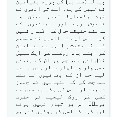
پیالے (سقایۃ) کی چوری بنیامین
نے نہیں کی ہے، اسے تو انھوں نے
خود رکھوایا تھا، لیکن وہ
خاموش رہے اور بھائیوں کے
سامنے حقیقت حال کا اظہار نہیں
کیا۔ اس لیے کہ انھوں نے محسوس
کیا کہ مشیت ِ الٰہی سے بنیامین
کو اپنے پاس روکنے کی ایک سبیل
نکل آئی ہے، جس پر ان کے بھائی
بھی چار و ناچار تیار ہیں ۔ اسی
لیے جب ان کے بھائیوں نے منت
سماجت کی کہ بنیامین کو چھوڑ
دیجیے اور اس کی جگہ ہم میں سے
کسی کو روک لیجیے تو حضرت
یوسفؑ اس پر تیار نہیں ہوئے
اور کہا کہ اسی کو روکیں گے، جس