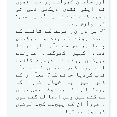
اور سامان کھولنے پر جب انھوں
نے اپنی نقدی دیکھی تھی تو
سمجھ گئے تھے کہ یہ ’عزیز مصر‘
کی نوازش ہے۔
۳- برادران ِ یوسف کے قافلے کے
رخصت ہونے کے بعد وہ سرکاری
پیمانہ، جس سے غلّہ ناپا جاتا
تھا، کہیں کھوگیا۔ کارندے
پریشان ہوئے کہ دوسرے قافلے
آتے ہوں گے، انھیں کیسے غلّہ
ناپ کردیا جائے گا؟ معاً ان کے
ذہن میں یہ خیال گزرا کہ
ہوسکتا ہے کہ جو لوگ ابھی یہاں
سے گئے ہیں وہی اٹھا لے گئے ہوں
۔ فوراً ان کے پیچھے کچھ لوگوں
کو دوڑایا گیا۔