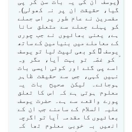
(یوسف ان کی یہ بات سن کر پی
گیا، حقیقت ان پر نہ کھولی)۔
مفسرین نے عام طور پر اس جملے
کو پہلے جملے سے متعلق مانا
ہے، یعنی بھائیوں نے جب چوری
کے معاملے میں بنیامین کے ساتھ
یوسف ؑ کو بھی لپیٹ لیا تو یوسف
ؑ کو غصّہ تو بہت آیا، مگر وہ
اسے پی گئے اور کوئی ایسی بات
نہیں کہی، جس سے حقیقت ظاہر
ہوجائے۔ لیکن صحیح بات یہ
معلوم ہوتی ہے کہ اس کا تعلق
پورے واقعے سے ہے۔ حضرت یوسف
علیہ السلام کے سامنے جب ان کے
بھائیوں کا مقدمہ آیا تو اگرچہ
انھیں بہ خوبی معلوم تھا کہ