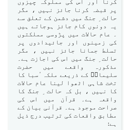
کرنا اور اس کی مملوکہ چیزوں
پر قبضہ کرنا جائز نہیں ، مگر
حالت ِ جنگ میں دشمن کے تعلق سے
یہ دونوں کام جائز ہوجاتے ہیں
۔ عام حالات میں پڑوسی مملکتوں
کی زمینوں اور جائیدادوں پر
تسلط جمانا جائز نہیں ، مگر
حالت ِ جنگ میں اس کی اجازت ہے۔
مذکورہ واقعے میں حضرت
سلیمانؑ کے ذریعے ملکہ ٔسبا کا
تخت شاہی اٹھوا لینا عام حالات
کا نہیں ، بل کہ حالت ِ جنگ کا
واقعہ ہے۔ قرآن میں اس کی
صراحت موجود ہے۔ قرآنی بیان کے
مطابق واقعات کی ترتیب درج ذیل
ہے: