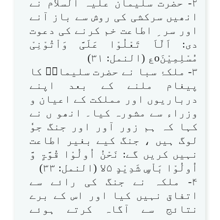
۲- حضرت سلیمان علیہ السلام نے
انھیں سرکشی کی روش سے باز آنے
اور سر ِ اطاعت خم کرنے کی دعوت
دی: اَلّاَ تَعْلُوْا عَلَیَّ وَاْتُوْنِیْ
مُسْلِمِیْنَoع (النمل: ۳۱)
۳- ملکۂ سبا نے حضرت سلیمانؑ کا
پیغام ملنے کے بعد اپنے
درباریوں اور مملکت کے اعیان و
وزراء سے مشورہ کیا۔ انھو ں نے
کہا کہ ہم زور آور اور جنگ جوٗ
لوگ ہیں ، جنگ کیے بغیر اطاعت
نہیں کریں گے: نَحْنُ اُولُوْا قُوَّۃٍ وَّ
اُولُوْا بَاْسٍ شَدِیْدٍ ۵لا (النمل: ۳۳)
۴- ملکہ نے جنگ کی رائے سے
اتفاق نہیں کیا اور اس کے برے
نتائج سے آگاہ کرتے ہوئے