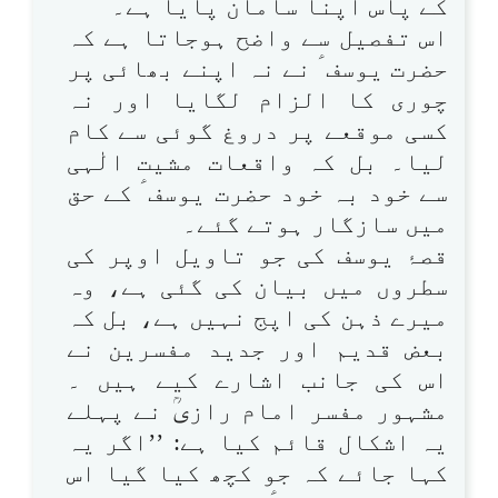
کے پاس اپنا سامان پایا ہے۔
اس تفصیل سے واضح ہوجاتا ہے کہ
حضرت یوسف ؑ نے نہ اپنے بھائی پر
چوری کا الزام لگایا اور نہ
کسی موقعے پر دروغ گوئی سے کام
لیا۔ بل کہ واقعات مشیت الٰہی
سے خود بہ خود حضرت یوسف ؑ کے حق
میں سازگار ہوتے گئے۔
قصۂ یوسف کی جو تاویل اوپر کی
سطروں میں بیان کی گئی ہے، وہ
میرے ذہن کی اپج نہیں ہے، بل کہ
بعض قدیم اور جدید مفسرین نے
اس کی جانب اشارے کیے ہیں ۔
مشہور مفسر امام رازیؒ نے پہلے
یہ اشکال قائم کیا ہے: ’’اگر یہ
کہا جائے کہ جو کچھ کیا گیا اس